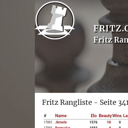
FRITZ.
Fritz Ran
Fritz Rangliste - Seite 34
#
Name
Elo
Beauty
Wins
La
17001
.
Jkmate
1576
10
0