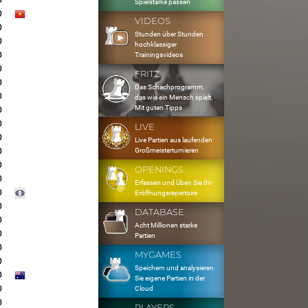
0
Spielstärke passen
0
VIDEOS
0
Stunden über Stunden
0
hochklassiger
0
Trainingsvideos
0
FRITZ
0
Das Schachprogramm,
0
das wie ein Mensch spielt.
Mit guten Tipps
0
0
LIVE
0
Live Partien aus laufenden
Großmeisterturnieren
0
0
OPENINGS
0
Erfassen und Üben Sie Ihr
0
Eröffnungsrepertoire
0
DATABASE
0
Acht Millionen starke
0
Partien
0
MYGAMES
0
Speichern und analysieren
0
Sie eigene Partien in der
0
Cloud
0
PLAYERS