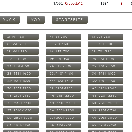
17050
.
Cracotte12
1581
3
URÜCK
VOR
STARTSEITE
3: 101-150
4: 151-200
5: 201-250
8: 351-400
9: 401-450
10: 451-500
13: 601-650
14: 651-700
15: 701-750
18: 851-900
19: 901-950
20: 951-1000
23: 1101-1150
24: 1151-1200
25: 1201-1250
28: 1351-1400
29: 1401-1450
30: 1451-1500
33: 1601-1650
34: 1651-1700
35: 1701-1750
38: 1851-1900
39: 1901-1950
40: 1951-2000
43: 2101-2150
44: 2151-2200
45: 2201-2250
48: 2351-2400
49: 2401-2450
50: 2451-2500
53: 2601-2650
54: 2651-2700
55: 2701-2750
58: 2851-2900
59: 2901-2950
60: 2951-3000
63: 3101-3150
64: 3151-3200
65: 3201-3250