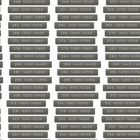
248: 12351-12400
249: 12401-12450
250: 12451-125
253: 12601-12650
254: 12651-12700
255: 12701-12750
258: 12851-12900
259: 12901-12950
260: 12951-1300
263: 13101-13150
264: 13151-13200
265: 13201-13250
268: 13351-13400
269: 13401-13450
270: 13451-1350
273: 13601-13650
274: 13651-13700
275: 13701-13750
278: 13851-13900
279: 13901-13950
280: 13951-1400
283: 14101-14150
284: 14151-14200
285: 14201-1425
288: 14351-14400
289: 14401-14450
290: 14451-14
293: 14601-14650
294: 14651-14700
295: 14701-1475
298: 14851-14900
299: 14901-14950
300: 14951-15
303: 15101-15150
304: 15151-15200
305: 15201-15250
308: 15351-15400
309: 15401-15450
310: 15451-1550
313: 15601-15650
314: 15651-15700
315: 15701-15750
318: 15851-15900
319: 15901-15950
320: 15951-16000
323: 16101-16150
324: 16151-16200
325: 16201-16250
328: 16351-16400
329: 16401-16450
330: 16451-1650
333: 16601-16650
334: 16651-16700
335: 16701-16750