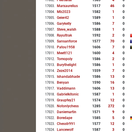
17002
.
Peersatar
1583
4
0
17003
.
Marxaurelius
1517
46
0
17004
.
Mb2023
1582
1
0
17005
.
Geier42
1589
1
0
17006
.
Garykelly
1586
7
0
17007
.
Steve_walsh
1588
1
0
17008
.
Rayultrak
1592
2
0
17009
.
Sansanforce
1577
70
0
17010
.
Patou1958
1606
7
0
17011
.
Meett121
1600
4
0
17012
.
Tomopoly
1586
2
0
17013
.
Burythelight
1586
1
0
17014
.
Zeze2014
1559
7
0
17015
.
Ishandabhade
1586
13
0
17016
.
Benyan
1590
16
0
17017
.
Vaddimann
1606
13
0
17018
.
Gabrielkitonic
1587
1
0
17019
.
Graupfey21
1574
12
0
17020
.
Notonlychess
1285
272
0
17021
.
Daniemartin
1571
9
0
17022
.
Boredape
1585
5
0
17023
.
Chesstr991
1577
12
0
17024
.
Lancewolf
1587
3
0