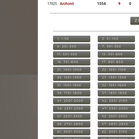
17025
.
Archonii
1554
9
0
Z
1: 1-50
2: 51-100
6: 251-300
7: 301-350
11: 501-550
12: 551-600
16: 751-800
17: 801-850
21: 1001-1050
22: 1051-1100
26: 1251-1300
27: 1301-1350
31: 1501-1550
32: 1551-1600
36: 1751-1800
37: 1801-1850
41: 2001-2050
42: 2051-2100
46: 2251-2300
47: 2301-2350
51: 2501-2550
52: 2551-2600
56: 2751-2800
57: 2801-2850
61: 3001-3050
62: 3051-3100