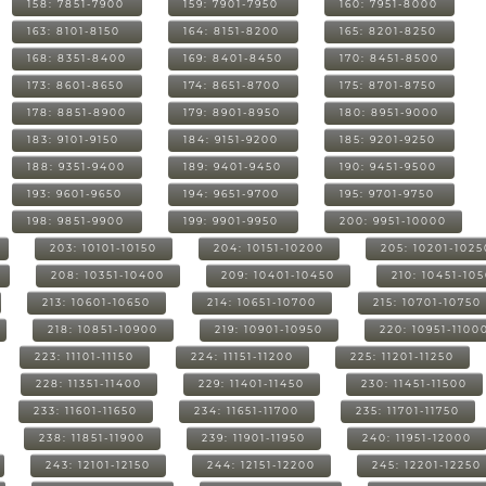
158: 7851-7900
159: 7901-7950
160: 7951-8000
163: 8101-8150
164: 8151-8200
165: 8201-8250
168: 8351-8400
169: 8401-8450
170: 8451-8500
173: 8601-8650
174: 8651-8700
175: 8701-8750
178: 8851-8900
179: 8901-8950
180: 8951-9000
183: 9101-9150
184: 9151-9200
185: 9201-9250
188: 9351-9400
189: 9401-9450
190: 9451-9500
193: 9601-9650
194: 9651-9700
195: 9701-9750
198: 9851-9900
199: 9901-9950
200: 9951-10000
203: 10101-10150
204: 10151-10200
205: 10201-1025
208: 10351-10400
209: 10401-10450
210: 10451-10
213: 10601-10650
214: 10651-10700
215: 10701-10750
218: 10851-10900
219: 10901-10950
220: 10951-1100
223: 11101-11150
224: 11151-11200
225: 11201-11250
228: 11351-11400
229: 11401-11450
230: 11451-11500
233: 11601-11650
234: 11651-11700
235: 11701-11750
238: 11851-11900
239: 11901-11950
240: 11951-12000
243: 12101-12150
244: 12151-12200
245: 12201-12250