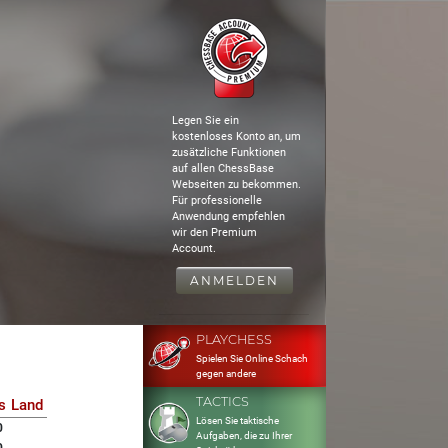
Legen Sie ein
kostenloses Konto an, um
zusätzliche Funktionen
auf allen ChessBase
Webseiten zu bekommen.
Für professionelle
Anwendung empfehlen
wir den Premium
Account.
ANMELDEN
PLAYCHESS
Spielen Sie Online Schach
gegen andere
TACTICS
s
Land
Lösen Sie taktische
0
Aufgaben, die zu Ihrer