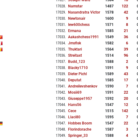
17027
.
Joseph Ward
1584
10
17028
.
Namstar
1487
122
17029
.
Nasandratra Victor
1578
42
17030
.
Newtonair
1600
9
17031
.
Iew600chess
1571
8
17032
.
Ermana
1585
21
17033
.
Aakashchess1991
1549
36
17034
.
Jmsfisk
1582
6
17035
.
Thuktari
1564
39
17036
.
Streitaxt
1514
96
17037
.
Budd_123
1588
2
17038
.
Blacky1710
1591
9
17039
.
Dieter Pichl
1589
43
17040
.
Deputat
1585
17
17041
.
Andreilevshenkov
1590
7
17042
.
Mosii69
1591
22
17043
.
Giuseppe1957
1592
20
17044
.
Hans56
1547
12
17045
.
Cece
1515
142
17046
.
Llaci80
1595
7
17047
.
Hobbes Boom
1547
22
17048
.
Florindorache
1587
3
17049
.
Springer_33
1588
4