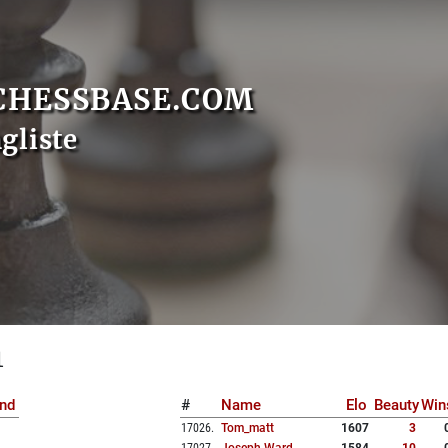
CHESSBASE.COM
gliste
1
nd
#
Name
Elo
Beauty
Win
17026
.
Tom_matt
1607
3