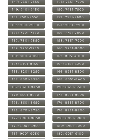
147: 7301-7350
148: 7351-7400
149: 7401-7450
150: 7451-7500
151: 7501-7550
152: 7551-7600
153: 7601-7650
154: 7651-7700
155: 7701-7750
156: 7751-7800
157: 7801-7850
158: 7851-7900
159: 7901-7950
160: 7951-8000
161: 8001-8050
162: 8051-8100
163: 8101-8150
164: 8151-8200
165: 8201-8250
166: 8251-8300
167: 8301-8350
168: 8351-8400
169: 8401-8450
170: 8451-8500
171: 8501-8550
172: 8551-8600
173: 8601-8650
174: 8651-8700
175: 8701-8750
176: 8751-8800
177: 8801-8850
178: 8851-8900
179: 8901-8950
180: 8951-9000
181: 9001-9050
182: 9051-9100