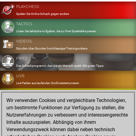
PLAYCHESS
Spielen Sie Online Schach gegen andere
TACTICS
Lösen Sie taktische Aufgaben, die zu Ihrer Spielstärke passen
VIDEOS
Stunden über Stunden hochklassiger Trainingsvideos
FRITZ
Das Schachprogramm, das wie ein Mensch spielt. Mit guten Tipps
LIVE
Live Partien aus laufenden Großmeisterturnieren
OPENINGS
Wir verwenden Cookies und vergleichbare Technologien,
Erfassen und Üben Sie Ihr Eröffnungsrepertoire
um bestimmte Funktionen zur Verfügung zu stellen, die
DATABASE
Nutzererfahrungen zu verbessern und interessengerechte
Acht Millionen starke Partien
Inhalte auszuspielen. Abhängig von ihrem
MYGAMES
Verwendungszweck können dabei neben technisch
Speichern und analysieren Sie eigene Partien in der Cloud