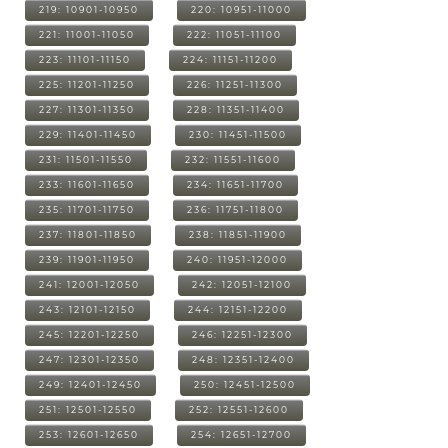
219: 10901-10950
220: 10951-11000
221: 11001-11050
222: 11051-11100
223: 11101-11150
224: 11151-11200
225: 11201-11250
226: 11251-11300
227: 11301-11350
228: 11351-11400
229: 11401-11450
230: 11451-11500
231: 11501-11550
232: 11551-11600
233: 11601-11650
234: 11651-11700
235: 11701-11750
236: 11751-11800
237: 11801-11850
238: 11851-11900
239: 11901-11950
240: 11951-12000
241: 12001-12050
242: 12051-12100
243: 12101-12150
244: 12151-12200
245: 12201-12250
246: 12251-12300
247: 12301-12350
248: 12351-12400
249: 12401-12450
250: 12451-12500
251: 12501-12550
252: 12551-12600
253: 12601-12650
254: 12651-12700