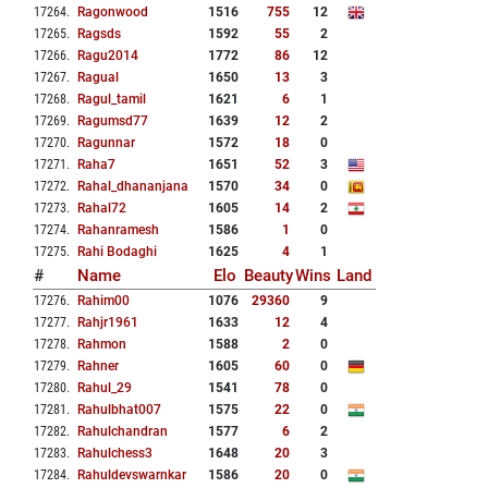
17264
.
Ragonwood
1516
755
12
17265
.
Ragsds
1592
55
2
17266
.
Ragu2014
1772
86
12
17267
.
Ragual
1650
13
3
17268
.
Ragul_tamil
1621
6
1
17269
.
Ragumsd77
1639
12
2
17270
.
Ragunnar
1572
18
0
17271
.
Raha7
1651
52
3
17272
.
Rahal_dhananjana
1570
34
0
17273
.
Rahal72
1605
14
2
17274
.
Rahanramesh
1586
1
0
17275
.
Rahi Bodaghi
1625
4
1
#
Name
Elo
Beauty
Wins
Land
17276
.
Rahim00
1076
29360
9
17277
.
Rahjr1961
1633
12
4
17278
.
Rahmon
1588
2
0
17279
.
Rahner
1605
60
0
17280
.
Rahul_29
1541
78
0
17281
.
Rahulbhat007
1575
22
0
17282
.
Rahulchandran
1577
6
2
17283
.
Rahulchess3
1648
20
3
17284
.
Rahuldevswarnkar
1586
20
0