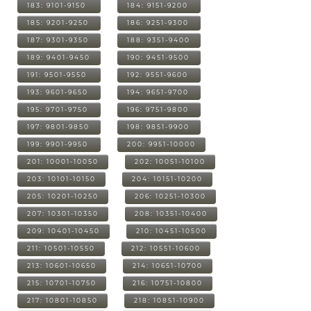
183: 9101-9150
184: 9151-9200
185: 9201-9250
186: 9251-9300
187: 9301-9350
188: 9351-9400
189: 9401-9450
190: 9451-9500
191: 9501-9550
192: 9551-9600
193: 9601-9650
194: 9651-9700
195: 9701-9750
196: 9751-9800
197: 9801-9850
198: 9851-9900
199: 9901-9950
200: 9951-10000
201: 10001-10050
202: 10051-10100
203: 10101-10150
204: 10151-10200
205: 10201-10250
206: 10251-10300
207: 10301-10350
208: 10351-10400
209: 10401-10450
210: 10451-10500
211: 10501-10550
212: 10551-10600
213: 10601-10650
214: 10651-10700
215: 10701-10750
216: 10751-10800
217: 10801-10850
218: 10851-10900