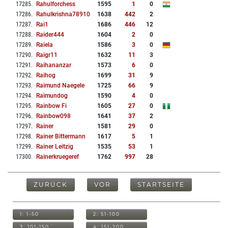
17285
.
Rahulforchess
1595
1
0
17286
.
Rahulkrishna78910
1638
442
2
17287
.
Rai1
1686
446
12
17288
.
Raider444
1604
2
0
17289
.
Raiela
1586
3
0
17290
.
Raigr11
1632
11
3
17291
.
Raihananzar
1573
6
0
17292
.
Raihog
1699
31
9
17293
.
Raimund Naegele
1725
66
9
17294
.
Raimundog
1590
4
0
17295
.
Rainbow Fi
1605
27
0
17296
.
Rainbow098
1641
37
2
17297
.
Rainer
1581
29
0
17298
.
Rainer Bittermann
1617
5
1
17299
.
Rainer Leitzig
1535
53
1
17300
.
Rainerkruegeref
1762
997
28
ZURÜCK
VOR
STARTSEITE
1: 1-50
2: 51-100
3: 101-150
4: 151-200