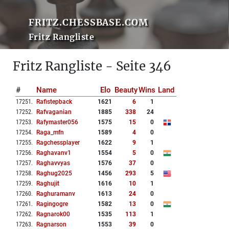
FRITZ.CHESSBASE.COM
Fritz Rangliste
Fritz Rangliste - Seite 346
#
Name
Elo
Beauty
Wins
Land
17251
.
Rafistepback
1621
6
1
17252
.
Rafvaganian
1885
338
24
17253
.
Rafymaster056
1575
15
0
17254
.
Raga_mfn
1589
4
0
17255
.
Ragchessplayer
1622
9
1
17256
.
Raghavanv1
1554
5
0
17257
.
Raghavvyas
1576
37
0
17258
.
Raghug2025
1456
293
5
17259
.
Raghujit
1616
10
1
17260
.
Raghuramanv
1613
24
0
17261
.
Ragingogre
1582
13
0
17262
.
Ragnarok00
1535
113
1
17263
.
Ragnarson
1553
39
0