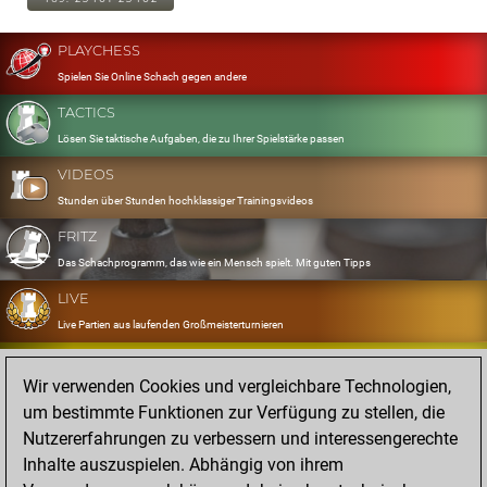
PLAYCHESS
Spielen Sie Online Schach gegen andere
TACTICS
Lösen Sie taktische Aufgaben, die zu Ihrer Spielstärke passen
VIDEOS
Stunden über Stunden hochklassiger Trainingsvideos
FRITZ
Das Schachprogramm, das wie ein Mensch spielt. Mit guten Tipps
LIVE
Live Partien aus laufenden Großmeisterturnieren
OPENINGS
Wir verwenden Cookies und vergleichbare Technologien,
Erfassen und Üben Sie Ihr Eröffnungsrepertoire
um bestimmte Funktionen zur Verfügung zu stellen, die
DATABASE
Nutzererfahrungen zu verbessern und interessengerechte
Acht Millionen starke Partien
Inhalte auszuspielen. Abhängig von ihrem
MYGAMES