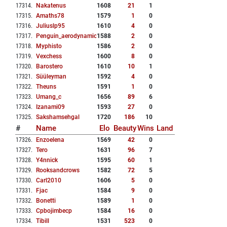
17314
.
Nakatenus
1608
21
1
17315
.
Amaths78
1579
1
0
17316
.
Juliuslp95
1610
4
0
17317
.
Penguin_aerodynamics
1588
2
0
17318
.
Myphisto
1586
2
0
17319
.
Vexchess
1600
8
0
17320
.
Barostero
1610
10
1
17321
.
Süüleyman
1592
4
0
17322
.
Theuns
1591
1
0
17323
.
Umang_c
1656
89
6
17324
.
Izanami09
1593
27
0
17325
.
Sakshamsehgal
1720
186
10
#
Name
Elo
Beauty
Wins
Land
17326
.
Enzoelena
1569
42
0
17327
.
Tero
1631
96
7
17328
.
Y4nnick
1595
60
1
17329
.
Rooksandcrows
1582
72
5
17330
.
Carl2010
1606
5
0
17331
.
Fjac
1584
9
0
17332
.
Bonetti
1589
1
0
17333
.
Cpbojimbecp
1584
16
0
17334
.
Tibill
1531
523
0