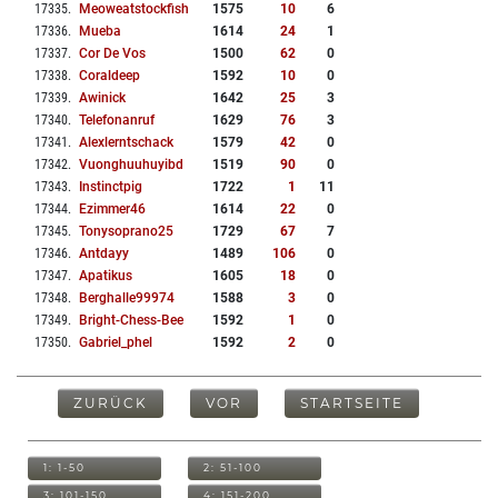
17335
.
Meoweatstockfish
1575
10
6
17336
.
Mueba
1614
24
1
17337
.
Cor De Vos
1500
62
0
17338
.
Coraldeep
1592
10
0
17339
.
Awinick
1642
25
3
17340
.
Telefonanruf
1629
76
3
17341
.
Alexlerntschack
1579
42
0
17342
.
Vuonghuuhuyibd
1519
90
0
17343
.
Instinctpig
1722
1
11
17344
.
Ezimmer46
1614
22
0
17345
.
Tonysoprano25
1729
67
7
17346
.
Antdayy
1489
106
0
17347
.
Apatikus
1605
18
0
17348
.
Berghalle99974
1588
3
0
17349
.
Bright-Chess-Bee
1592
1
0
17350
.
Gabriel_phel
1592
2
0
ZURÜCK
VOR
STARTSEITE
1: 1-50
2: 51-100
3: 101-150
4: 151-200