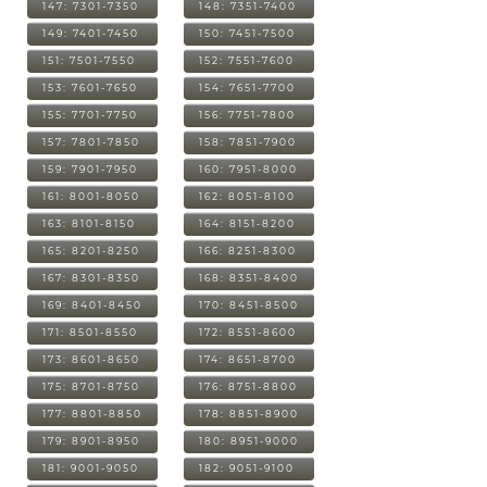
147: 7301-7350
148: 7351-7400
149: 7401-7450
150: 7451-7500
151: 7501-7550
152: 7551-7600
153: 7601-7650
154: 7651-7700
155: 7701-7750
156: 7751-7800
157: 7801-7850
158: 7851-7900
159: 7901-7950
160: 7951-8000
161: 8001-8050
162: 8051-8100
163: 8101-8150
164: 8151-8200
165: 8201-8250
166: 8251-8300
167: 8301-8350
168: 8351-8400
169: 8401-8450
170: 8451-8500
171: 8501-8550
172: 8551-8600
173: 8601-8650
174: 8651-8700
175: 8701-8750
176: 8751-8800
177: 8801-8850
178: 8851-8900
179: 8901-8950
180: 8951-9000
181: 9001-9050
182: 9051-9100