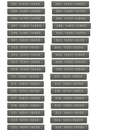
291: 14501-14550
292: 14551-14600
293: 14601-14650
294: 14651-14700
295: 14701-14750
296: 14751-14800
297: 14801-14850
298: 14851-14900
299: 14901-14950
300: 14951-15000
301: 15001-15050
302: 15051-15100
303: 15101-15150
304: 15151-15200
305: 15201-15250
306: 15251-15300
307: 15301-15350
308: 15351-15400
309: 15401-15450
310: 15451-15500
311: 15501-15550
312: 15551-15600
313: 15601-15650
314: 15651-15700
315: 15701-15750
316: 15751-15800
317: 15801-15850
318: 15851-15900
319: 15901-15950
320: 15951-16000
321: 16001-16050
322: 16051-16100
323: 16101-16150
324: 16151-16200
325: 16201-16250
326: 16251-16300