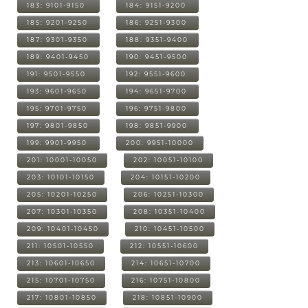
183: 9101-9150
184: 9151-9200
185: 9201-9250
186: 9251-9300
187: 9301-9350
188: 9351-9400
189: 9401-9450
190: 9451-9500
191: 9501-9550
192: 9551-9600
193: 9601-9650
194: 9651-9700
195: 9701-9750
196: 9751-9800
197: 9801-9850
198: 9851-9900
199: 9901-9950
200: 9951-10000
201: 10001-10050
202: 10051-10100
203: 10101-10150
204: 10151-10200
205: 10201-10250
206: 10251-10300
207: 10301-10350
208: 10351-10400
209: 10401-10450
210: 10451-10500
211: 10501-10550
212: 10551-10600
213: 10601-10650
214: 10651-10700
215: 10701-10750
216: 10751-10800
217: 10801-10850
218: 10851-10900