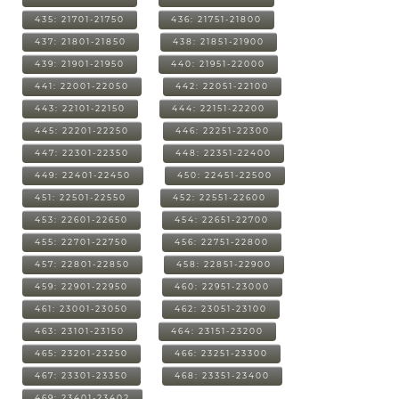
435: 21701-21750
436: 21751-21800
437: 21801-21850
438: 21851-21900
439: 21901-21950
440: 21951-22000
441: 22001-22050
442: 22051-22100
443: 22101-22150
444: 22151-22200
445: 22201-22250
446: 22251-22300
447: 22301-22350
448: 22351-22400
449: 22401-22450
450: 22451-22500
451: 22501-22550
452: 22551-22600
453: 22601-22650
454: 22651-22700
455: 22701-22750
456: 22751-22800
457: 22801-22850
458: 22851-22900
459: 22901-22950
460: 22951-23000
461: 23001-23050
462: 23051-23100
463: 23101-23150
464: 23151-23200
465: 23201-23250
466: 23251-23300
467: 23301-23350
468: 23351-23400
469: 23401-23402