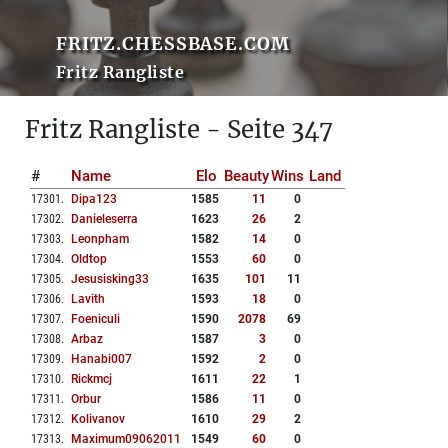
FRITZ.CHESSBASE.COM
Fritz Rangliste
Fritz Rangliste - Seite 347
#
Name
Elo
Beauty
Wins
Land
17301
.
Dipa123
1585
11
0
17302
.
Danieleserra
1623
26
2
17303
.
Leonpham
1582
14
0
17304
.
Oldtop
1553
60
0
17305
.
Jesusisking33
1635
101
11
17306
.
Lavith
1593
18
0
17307
.
Foeniculi
1590
2078
69
17308
.
Arbaz
1587
3
0
17309
.
Hanabi007
1592
2
0
17310
.
Rickmcj
1611
22
1
17311
.
Orbur
1586
11
0
17312
.
Kolivanov
1610
29
2
17313
.
Maximum09062011
1549
60
0