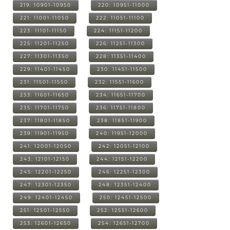
219: 10901-10950
220: 10951-11000
221: 11001-11050
222: 11051-11100
223: 11101-11150
224: 11151-11200
225: 11201-11250
226: 11251-11300
227: 11301-11350
228: 11351-11400
229: 11401-11450
230: 11451-11500
231: 11501-11550
232: 11551-11600
233: 11601-11650
234: 11651-11700
235: 11701-11750
236: 11751-11800
237: 11801-11850
238: 11851-11900
239: 11901-11950
240: 11951-12000
241: 12001-12050
242: 12051-12100
243: 12101-12150
244: 12151-12200
245: 12201-12250
246: 12251-12300
247: 12301-12350
248: 12351-12400
249: 12401-12450
250: 12451-12500
251: 12501-12550
252: 12551-12600
253: 12601-12650
254: 12651-12700