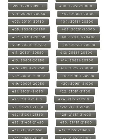
399: 19901-19950
400: 19951-20000
401: 20001-20050
402: 20051-20100
403: 20101-20150
404: 20151-20200
405: 20201-20250
406: 20251-20300
407: 20301-20350
408: 20351-20400
409: 20401-20450
410: 20451-20500
411: 20501-20550
412: 20551-20600
413: 20601-20650
414: 20651-20700
415: 20701-20750
416: 20751-20800
417: 20801-20850
418: 20851-20900
419: 20901-20950
420: 20951-21000
421: 21001-21050
422: 21051-21100
423: 21101-21150
424: 21151-21200
425: 21201-21250
426: 21251-21300
427: 21301-21350
428: 21351-21400
429: 21401-21450
430: 21451-21500
431: 21501-21550
432: 21551-21600
433: 21601-21650
434: 21651-21700