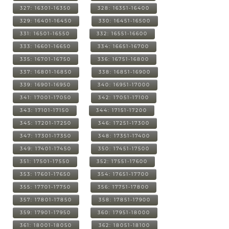
327: 16301-16350
328: 16351-16400
329: 16401-16450
330: 16451-16500
331: 16501-16550
332: 16551-16600
333: 16601-16650
334: 16651-16700
335: 16701-16750
336: 16751-16800
337: 16801-16850
338: 16851-16900
339: 16901-16950
340: 16951-17000
341: 17001-17050
342: 17051-17100
343: 17101-17150
344: 17151-17200
345: 17201-17250
346: 17251-17300
347: 17301-17350
348: 17351-17400
349: 17401-17450
350: 17451-17500
351: 17501-17550
352: 17551-17600
353: 17601-17650
354: 17651-17700
355: 17701-17750
356: 17751-17800
357: 17801-17850
358: 17851-17900
359: 17901-17950
360: 17951-18000
361: 18001-18050
362: 18051-18100