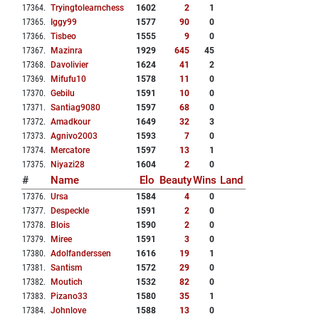
17364
.
Tryingtolearnchess
1602
2
1
17365
.
Iggy99
1577
90
0
17366
.
Tisbeo
1555
9
0
17367
.
Mazinra
1929
645
45
17368
.
Davolivier
1624
41
2
17369
.
Mifufu10
1578
11
0
17370
.
Gebilu
1591
10
0
17371
.
Santiag9080
1597
68
0
17372
.
Amadkour
1649
32
3
17373
.
Agnivo2003
1593
7
0
17374
.
Mercatore
1597
13
1
17375
.
Niyazi28
1604
2
0
#
Name
Elo
Beauty
Wins
Land
17376
.
Ursa
1584
4
0
17377
.
Despeckle
1591
2
0
17378
.
Blois
1590
2
0
17379
.
Miree
1591
3
0
17380
.
Adolfanderssen
1616
19
1
17381
.
Santism
1572
29
0
17382
.
Moutich
1532
82
0
17383
.
Pizano33
1580
35
1
17384
.
Johnlove
1588
13
0