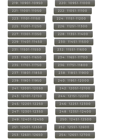
219: 10901-10950
220: 10951-11000
221: 11001-11050
222: 11051-11100
223: 11101-11150
224: 11151-11200
225: 11201-11250
226: 11251-11300
227: 11301-11350
228: 11351-11400
229: 11401-11450
230: 11451-11500
231: 11501-11550
232: 11551-11600
233: 11601-11650
234: 11651-11700
235: 11701-11750
236: 11751-11800
237: 11801-11850
238: 11851-11900
239: 11901-11950
240: 11951-12000
241: 12001-12050
242: 12051-12100
243: 12101-12150
244: 12151-12200
245: 12201-12250
246: 12251-12300
247: 12301-12350
248: 12351-12400
249: 12401-12450
250: 12451-12500
251: 12501-12550
252: 12551-12600
253: 12601-12650
254: 12651-12700