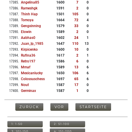
17385
.
Angelina85
1600
7
0
17386
.
Rameshgk
1591
2
0
17387
.
Thinh Hap
1501
105
0
17388
.
Tomoya
1664
72
4
17389
.
Gengxinning
1579
33
0
17390
.
Elowin
1589
2
0
17391
.
Aabhas0
1602
24
1
17392
.
Juan_lp_1985
1647
110
13
17393
.
Kirpicenko
1600
10
0
17394
.
Rufina36
1617
2
1
17395
.
Retro197
1586
6
0
17396
.
Mmaf
1589
13
6
17397
.
Mexicanlucky
1650
106
6
17398
.
Colossuschess
1697
65
6
17399
.
Nout
1587
17
0
17400
.
Germinax
1587
1
0
ZURÜCK
VOR
STARTSEITE
1: 1-50
2: 51-100
3: 101-150
4: 151-200