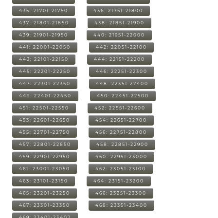
435: 21701-21750
436: 21751-21800
437: 21801-21850
438: 21851-21900
439: 21901-21950
440: 21951-22000
441: 22001-22050
442: 22051-22100
443: 22101-22150
444: 22151-22200
445: 22201-22250
446: 22251-22300
447: 22301-22350
448: 22351-22400
449: 22401-22450
450: 22451-22500
451: 22501-22550
452: 22551-22600
453: 22601-22650
454: 22651-22700
455: 22701-22750
456: 22751-22800
457: 22801-22850
458: 22851-22900
459: 22901-22950
460: 22951-23000
461: 23001-23050
462: 23051-23100
463: 23101-23150
464: 23151-23200
465: 23201-23250
466: 23251-23300
467: 23301-23350
468: 23351-23400
469: 23401-23402