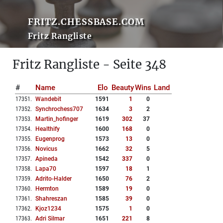
FRITZ.CHESSBASE.COM
Fritz Rangliste
Fritz Rangliste - Seite 348
#
Name
Elo
Beauty
Wins
Land
17351
.
Wandebit
1591
1
0
17352
.
Synchrochess707
1634
3
2
17353
.
Martin_hofinger
1619
302
37
17354
.
Healthify
1600
168
0
17355
.
Eugenprog
1573
13
0
17356
.
Novicus
1662
32
5
17357
.
Apineda
1542
337
0
17358
.
Lapa70
1597
18
1
17359
.
Adrito-Halder
1650
76
2
17360
.
Hermton
1589
19
0
17361
.
Shahreszan
1585
39
0
17362
.
Kjoz1234
1575
1
0
17363
.
Adri Silmar
1651
221
8