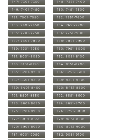
147: 7301-7350
148: 7351-7400
149: 7401-7450
150: 7451-7500
151: 7501-7550
152: 7551-7600
153: 7601-7650
154: 7651-7700
155: 7701-7750
156: 7751-7800
157: 7801-7850
158: 7851-7900
159: 7901-7950
160: 7951-8000
161: 8001-8050
162: 8051-8100
163: 8101-8150
164: 8151-8200
165: 8201-8250
166: 8251-8300
167: 8301-8350
168: 8351-8400
169: 8401-8450
170: 8451-8500
171: 8501-8550
172: 8551-8600
173: 8601-8650
174: 8651-8700
175: 8701-8750
176: 8751-8800
177: 8801-8850
178: 8851-8900
179: 8901-8950
180: 8951-9000
181: 9001-9050
182: 9051-9100