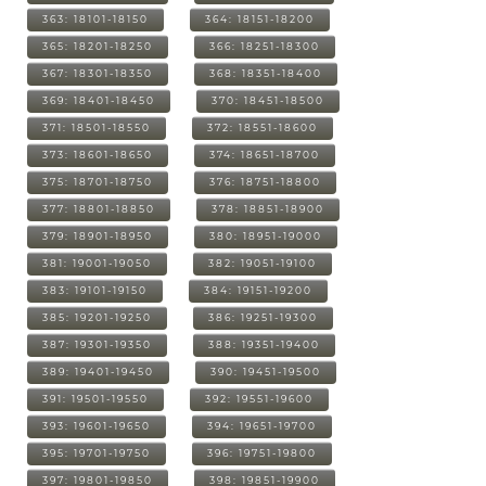
363: 18101-18150
364: 18151-18200
365: 18201-18250
366: 18251-18300
367: 18301-18350
368: 18351-18400
369: 18401-18450
370: 18451-18500
371: 18501-18550
372: 18551-18600
373: 18601-18650
374: 18651-18700
375: 18701-18750
376: 18751-18800
377: 18801-18850
378: 18851-18900
379: 18901-18950
380: 18951-19000
381: 19001-19050
382: 19051-19100
383: 19101-19150
384: 19151-19200
385: 19201-19250
386: 19251-19300
387: 19301-19350
388: 19351-19400
389: 19401-19450
390: 19451-19500
391: 19501-19550
392: 19551-19600
393: 19601-19650
394: 19651-19700
395: 19701-19750
396: 19751-19800
397: 19801-19850
398: 19851-19900