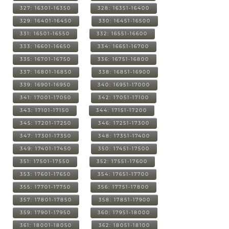
327: 16301-16350
328: 16351-16400
329: 16401-16450
330: 16451-16500
331: 16501-16550
332: 16551-16600
333: 16601-16650
334: 16651-16700
335: 16701-16750
336: 16751-16800
337: 16801-16850
338: 16851-16900
339: 16901-16950
340: 16951-17000
341: 17001-17050
342: 17051-17100
343: 17101-17150
344: 17151-17200
345: 17201-17250
346: 17251-17300
347: 17301-17350
348: 17351-17400
349: 17401-17450
350: 17451-17500
351: 17501-17550
352: 17551-17600
353: 17601-17650
354: 17651-17700
355: 17701-17750
356: 17751-17800
357: 17801-17850
358: 17851-17900
359: 17901-17950
360: 17951-18000
361: 18001-18050
362: 18051-18100