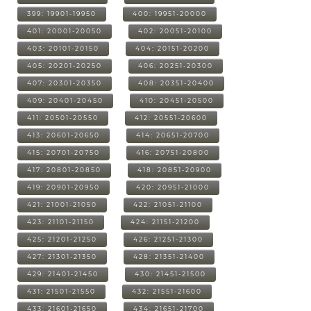
399: 19901-19950
400: 19951-20000
401: 20001-20050
402: 20051-20100
403: 20101-20150
404: 20151-20200
405: 20201-20250
406: 20251-20300
407: 20301-20350
408: 20351-20400
409: 20401-20450
410: 20451-20500
411: 20501-20550
412: 20551-20600
413: 20601-20650
414: 20651-20700
415: 20701-20750
416: 20751-20800
417: 20801-20850
418: 20851-20900
419: 20901-20950
420: 20951-21000
421: 21001-21050
422: 21051-21100
423: 21101-21150
424: 21151-21200
425: 21201-21250
426: 21251-21300
427: 21301-21350
428: 21351-21400
429: 21401-21450
430: 21451-21500
431: 21501-21550
432: 21551-21600
433: 21601-21650
434: 21651-21700