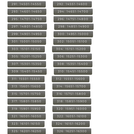
291: 14501-14550
292: 14551-14600
293: 14601-14650
294: 14651-14700
295: 14701-14750
296: 14751-14800
297: 14801-14850
298: 14851-14900
299: 14901-14950
300: 14951-15000
301: 15001-15050
302: 15051-15100
303: 15101-15150
304: 15151-15200
305: 15201-15250
306: 15251-15300
307: 15301-15350
308: 15351-15400
309: 15401-15450
310: 15451-15500
311: 15501-15550
312: 15551-15600
313: 15601-15650
314: 15651-15700
315: 15701-15750
316: 15751-15800
317: 15801-15850
318: 15851-15900
319: 15901-15950
320: 15951-16000
321: 16001-16050
322: 16051-16100
323: 16101-16150
324: 16151-16200
325: 16201-16250
326: 16251-16300