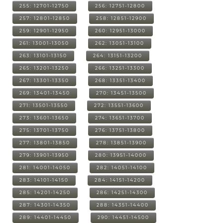
255: 12701-12750
256: 12751-12800
257: 12801-12850
258: 12851-12900
259: 12901-12950
260: 12951-13000
261: 13001-13050
262: 13051-13100
263: 13101-13150
264: 13151-13200
265: 13201-13250
266: 13251-13300
267: 13301-13350
268: 13351-13400
269: 13401-13450
270: 13451-13500
271: 13501-13550
272: 13551-13600
273: 13601-13650
274: 13651-13700
275: 13701-13750
276: 13751-13800
277: 13801-13850
278: 13851-13900
279: 13901-13950
280: 13951-14000
281: 14001-14050
282: 14051-14100
283: 14101-14150
284: 14151-14200
285: 14201-14250
286: 14251-14300
287: 14301-14350
288: 14351-14400
289: 14401-14450
290: 14451-14500