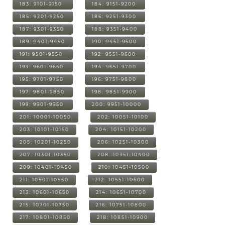
183: 9101-9150
184: 9151-9200
185: 9201-9250
186: 9251-9300
187: 9301-9350
188: 9351-9400
189: 9401-9450
190: 9451-9500
191: 9501-9550
192: 9551-9600
193: 9601-9650
194: 9651-9700
195: 9701-9750
196: 9751-9800
197: 9801-9850
198: 9851-9900
199: 9901-9950
200: 9951-10000
201: 10001-10050
202: 10051-10100
203: 10101-10150
204: 10151-10200
205: 10201-10250
206: 10251-10300
207: 10301-10350
208: 10351-10400
209: 10401-10450
210: 10451-10500
211: 10501-10550
212: 10551-10600
213: 10601-10650
214: 10651-10700
215: 10701-10750
216: 10751-10800
217: 10801-10850
218: 10851-10900