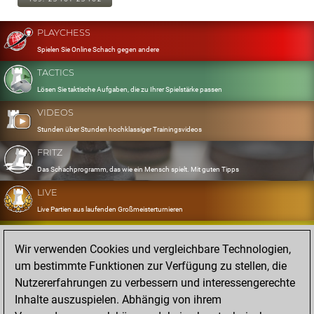
PLAYCHESS
Spielen Sie Online Schach gegen andere
TACTICS
Lösen Sie taktische Aufgaben, die zu Ihrer Spielstärke passen
VIDEOS
Stunden über Stunden hochklassiger Trainingsvideos
FRITZ
Das Schachprogramm, das wie ein Mensch spielt. Mit guten Tipps
LIVE
Live Partien aus laufenden Großmeisterturnieren
OPENINGS
Wir verwenden Cookies und vergleichbare Technologien,
Erfassen und Üben Sie Ihr Eröffnungsrepertoire
um bestimmte Funktionen zur Verfügung zu stellen, die
DATABASE
Nutzererfahrungen zu verbessern und interessengerechte
Acht Millionen starke Partien
Inhalte auszuspielen. Abhängig von ihrem
MYGAMES