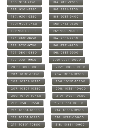
183: 9101-9150
184: 9151-9200
185: 9201-9250
186: 9251-9300
187: 9301-9350
188: 9351-9400
189: 9401-9450
190: 9451-9500
191: 9501-9550
192: 9551-9600
193: 9601-9650
194: 9651-9700
195: 9701-9750
196: 9751-9800
197: 9801-9850
198: 9851-9900
199: 9901-9950
200: 9951-10000
201: 10001-10050
202: 10051-10100
203: 10101-10150
204: 10151-10200
205: 10201-10250
206: 10251-10300
207: 10301-10350
208: 10351-10400
209: 10401-10450
210: 10451-10500
211: 10501-10550
212: 10551-10600
213: 10601-10650
214: 10651-10700
215: 10701-10750
216: 10751-10800
217: 10801-10850
218: 10851-10900