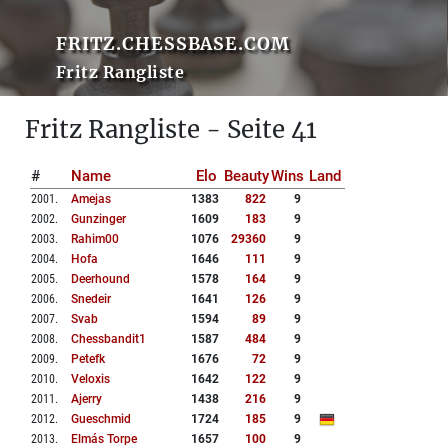
FRITZ.CHESSBASE.COM
Fritz Rangliste
Fritz Rangliste - Seite 41
#
Name
Elo
Beauty
Wins
Land
2001
.
Amejas
1383
822
9
2002
.
Gunzinger
1609
183
9
2003
.
Rahim00
1076
29360
9
2004
.
Hofa
1646
111
9
2005
.
Deerhound
1578
164
9
2006
.
Snedeir
1641
126
9
2007
.
Svab
1594
89
9
2008
.
Chessbandit1
1587
484
9
2009
.
Petefk
1676
72
9
2010
.
Veloxis
1642
122
9
2011
.
Ajerry
1438
216
9
2012
.
Gueschmid
1724
185
9
2013
.
Elmás Torpe
1657
100
9