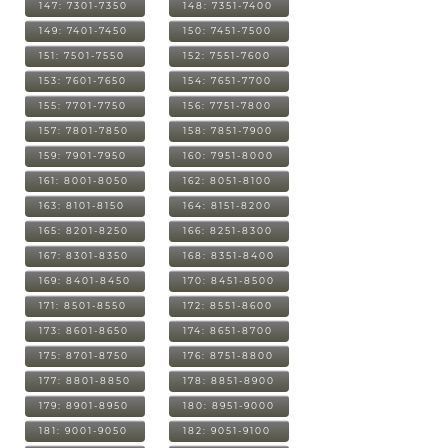
147: 7301-7350
148: 7351-7400
149: 7401-7450
150: 7451-7500
151: 7501-7550
152: 7551-7600
153: 7601-7650
154: 7651-7700
155: 7701-7750
156: 7751-7800
157: 7801-7850
158: 7851-7900
159: 7901-7950
160: 7951-8000
161: 8001-8050
162: 8051-8100
163: 8101-8150
164: 8151-8200
165: 8201-8250
166: 8251-8300
167: 8301-8350
168: 8351-8400
169: 8401-8450
170: 8451-8500
171: 8501-8550
172: 8551-8600
173: 8601-8650
174: 8651-8700
175: 8701-8750
176: 8751-8800
177: 8801-8850
178: 8851-8900
179: 8901-8950
180: 8951-9000
181: 9001-9050
182: 9051-9100