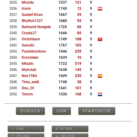
2035
.
Mrardu
1537
121
9
2036
.
Homi
1745
12
9
2037
.
Sadeef Khan
1667
39
9
2038
.
Rhythm1337
1680
93
9
2039
.
Raimund Naegele
1725
66
9
2040
.
Crysta27
1646
85
9
2041
.
Victorteam
1749
108
9
2042
.
Garyshi
1767
105
9
2043
.
Paulobrunkow
1546
239
9
2044
.
Kronsteen
1639
16
9
2045
.
Mkubb
1722
519
9
2046
.
Mahclab
1638
145
9
2047
.
Neo1984
1609
235
9
2048
.
Timo_weiß
1748
38
9
2049
.
Dna_20
1641
101
9
2050
.
Tonvm
1530
168
9
ZURÜCK
VOR
STARTSEITE
1: 1-50
2: 51-100
3: 101-150
4: 151-200