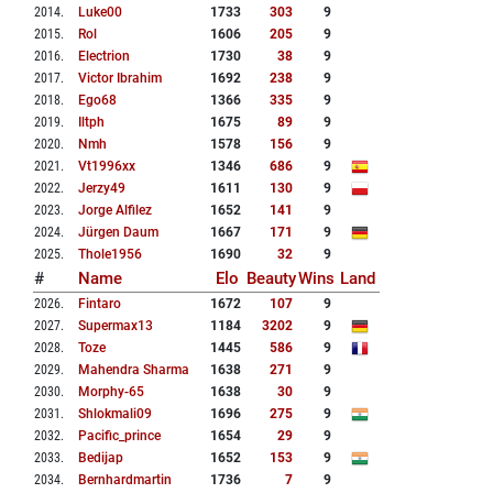
2014
.
Luke00
1733
303
9
2015
.
Rol
1606
205
9
2016
.
Electrion
1730
38
9
2017
.
Victor Ibrahim
1692
238
9
2018
.
Ego68
1366
335
9
2019
.
Iltph
1675
89
9
2020
.
Nmh
1578
156
9
2021
.
Vt1996xx
1346
686
9
2022
.
Jerzy49
1611
130
9
2023
.
Jorge Alfilez
1652
141
9
2024
.
Jürgen Daum
1667
171
9
2025
.
Thole1956
1690
32
9
#
Name
Elo
Beauty
Wins
Land
2026
.
Fintaro
1672
107
9
2027
.
Supermax13
1184
3202
9
2028
.
Toze
1445
586
9
2029
.
Mahendra Sharma
1638
271
9
2030
.
Morphy-65
1638
30
9
2031
.
Shlokmali09
1696
275
9
2032
.
Pacific_prince
1654
29
9
2033
.
Bedijap
1652
153
9
2034
.
Bernhardmartin
1736
7
9