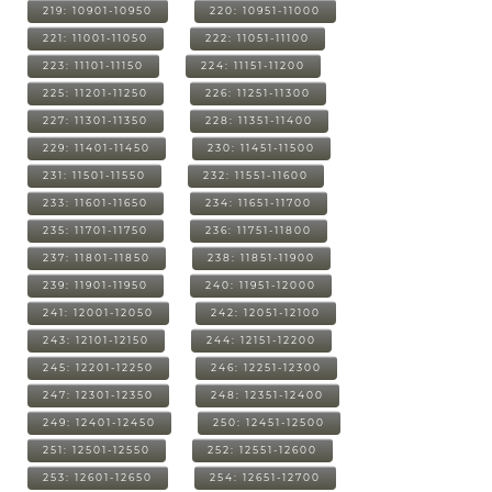
219: 10901-10950
220: 10951-11000
221: 11001-11050
222: 11051-11100
223: 11101-11150
224: 11151-11200
225: 11201-11250
226: 11251-11300
227: 11301-11350
228: 11351-11400
229: 11401-11450
230: 11451-11500
231: 11501-11550
232: 11551-11600
233: 11601-11650
234: 11651-11700
235: 11701-11750
236: 11751-11800
237: 11801-11850
238: 11851-11900
239: 11901-11950
240: 11951-12000
241: 12001-12050
242: 12051-12100
243: 12101-12150
244: 12151-12200
245: 12201-12250
246: 12251-12300
247: 12301-12350
248: 12351-12400
249: 12401-12450
250: 12451-12500
251: 12501-12550
252: 12551-12600
253: 12601-12650
254: 12651-12700