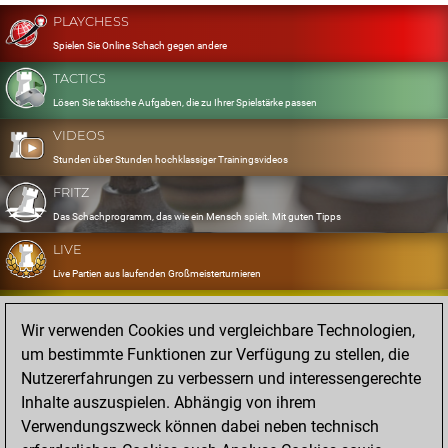
PLAYCHESS
Spielen Sie Online Schach gegen andere
TACTICS
Lösen Sie taktische Aufgaben, die zu Ihrer Spielstärke passen
VIDEOS
Stunden über Stunden hochklassiger Trainingsvideos
FRITZ
Das Schachprogramm, das wie ein Mensch spielt. Mit guten Tipps
LIVE
Live Partien aus laufenden Großmeisterturnieren
OPENINGS
Wir verwenden Cookies und vergleichbare Technologien,
Erfassen und Üben Sie Ihr Eröffnungsrepertoire
um bestimmte Funktionen zur Verfügung zu stellen, die
DATABASE
Nutzererfahrungen zu verbessern und interessengerechte
Acht Millionen starke Partien
Inhalte auszuspielen. Abhängig von ihrem
MYGAMES
Verwendungszweck können dabei neben technisch
Speichern und analysieren Sie eigene Partien in der Cloud