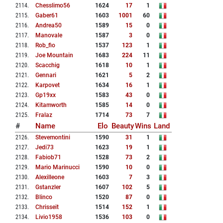
2114
.
Chesslimo56
1624
17
1
2115
.
Gaber61
1603
1001
60
2116
.
Andrea50
1589
15
0
2117
.
Manovale
1587
3
0
2118
.
Rob_fio
1537
123
1
2119
.
Joe Mountain
1683
224
11
2120
.
Scacchig
1618
10
1
2121
.
Gennari
1621
5
2
2122
.
Karpovet
1634
16
1
2123
.
Gp19xx
1583
43
0
2124
.
Kitamworth
1585
14
0
2125
.
Fralaz
1714
73
7
#
Name
Elo
Beauty
Wins
Land
2126
.
Stevemontini
1590
31
1
2127
.
Jedi73
1623
19
1
2128
.
Fabiob71
1528
73
2
2129
.
Mario Marinucci
1590
10
0
2130
.
Alexilleone
1603
7
3
2131
.
Gstanzler
1607
102
5
2132
.
Blinco
1520
87
0
2133
.
Chrisseit
1514
152
1
2134
.
Livio1958
1536
103
0