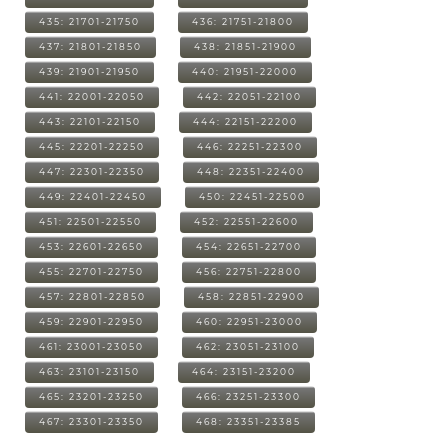
435: 21701-21750
436: 21751-21800
437: 21801-21850
438: 21851-21900
439: 21901-21950
440: 21951-22000
441: 22001-22050
442: 22051-22100
443: 22101-22150
444: 22151-22200
445: 22201-22250
446: 22251-22300
447: 22301-22350
448: 22351-22400
449: 22401-22450
450: 22451-22500
451: 22501-22550
452: 22551-22600
453: 22601-22650
454: 22651-22700
455: 22701-22750
456: 22751-22800
457: 22801-22850
458: 22851-22900
459: 22901-22950
460: 22951-23000
461: 23001-23050
462: 23051-23100
463: 23101-23150
464: 23151-23200
465: 23201-23250
466: 23251-23300
467: 23301-23350
468: 23351-23385