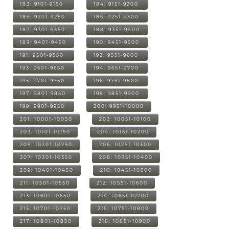
183: 9101-9150
184: 9151-9200
185: 9201-9250
186: 9251-9300
187: 9301-9350
188: 9351-9400
189: 9401-9450
190: 9451-9500
191: 9501-9550
192: 9551-9600
193: 9601-9650
194: 9651-9700
195: 9701-9750
196: 9751-9800
197: 9801-9850
198: 9851-9900
199: 9901-9950
200: 9951-10000
201: 10001-10050
202: 10051-10100
203: 10101-10150
204: 10151-10200
205: 10201-10250
206: 10251-10300
207: 10301-10350
208: 10351-10400
209: 10401-10450
210: 10451-10500
211: 10501-10550
212: 10551-10600
213: 10601-10650
214: 10651-10700
215: 10701-10750
216: 10751-10800
217: 10801-10850
218: 10851-10900