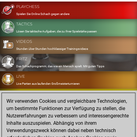
PLAYCHESS
Spielen Sie Online Schach gegen andere
TACTICS
Lösen Sie taktische Aufgaben, die zu Ihrer Spielstärke passen
VIDEOS
Stunden über Stunden hochklassiger Trainingsvideos
FRITZ
Das Schachprogramm, das wie ein Mensch spielt. Mit guten Tipps
LIVE
Live Partien aus laufenden Großmeisterturnieren
OPENINGS
Wir verwenden Cookies und vergleichbare Technologien,
Erfassen und Üben Sie Ihr Eröffnungsrepertoire
um bestimmte Funktionen zur Verfügung zu stellen, die
DATABASE
Nutzererfahrungen zu verbessern und interessengerechte
Acht Millionen starke Partien
Inhalte auszuspielen. Abhängig von ihrem
MYGAMES
Verwendungszweck können dabei neben technisch
Speichern und analysieren Sie eigene Partien in der Cloud