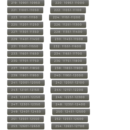
219: 10901-10950
220: 10951-11000
221: 11001-11050
222: 11051-11100
223: 11101-11150
224: 11151-11200
225: 11201-11250
226: 11251-11300
227: 11301-11350
228: 11351-11400
229: 11401-11450
230: 11451-11500
231: 11501-11550
232: 11551-11600
233: 11601-11650
234: 11651-11700
235: 11701-11750
236: 11751-11800
237: 11801-11850
238: 11851-11900
239: 11901-11950
240: 11951-12000
241: 12001-12050
242: 12051-12100
243: 12101-12150
244: 12151-12200
245: 12201-12250
246: 12251-12300
247: 12301-12350
248: 12351-12400
249: 12401-12450
250: 12451-12500
251: 12501-12550
252: 12551-12600
253: 12601-12650
254: 12651-12700