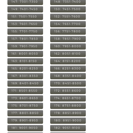
147: 7301-7350
148: 7351-7400
149: 7401-7450
150: 7451-7500
151: 7501-7550
152: 7551-7600
153: 7601-7650
154: 7651-7700
155: 7701-7750
156: 7751-7800
157: 7801-7850
158: 7851-7900
159: 7901-7950
160: 7951-8000
161: 8001-8050
162: 8051-8100
163: 8101-8150
164: 8151-8200
165: 8201-8250
166: 8251-8300
167: 8301-8350
168: 8351-8400
169: 8401-8450
170: 8451-8500
171: 8501-8550
172: 8551-8600
173: 8601-8650
174: 8651-8700
175: 8701-8750
176: 8751-8800
177: 8801-8850
178: 8851-8900
179: 8901-8950
180: 8951-9000
181: 9001-9050
182: 9051-9100