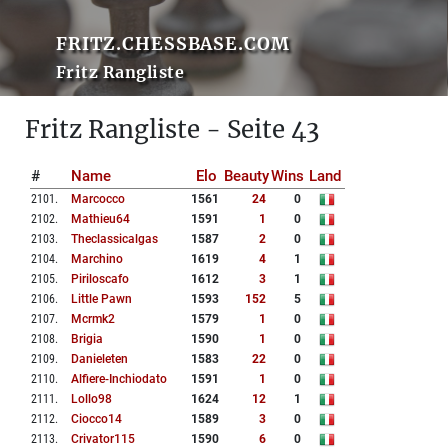
FRITZ.CHESSBASE.COM
Fritz Rangliste
Fritz Rangliste - Seite 43
#
Name
Elo
Beauty
Wins
Land
2101
.
Marcocco
1561
24
0
2102
.
Mathieu64
1591
1
0
2103
.
Theclassicalgas
1587
2
0
2104
.
Marchino
1619
4
1
2105
.
Piriloscafo
1612
3
1
2106
.
Little Pawn
1593
152
5
2107
.
Mcrmk2
1579
1
0
2108
.
Brigia
1590
1
0
2109
.
Danieleten
1583
22
0
2110
.
Alfiere-Inchiodato
1591
1
0
2111
.
Lollo98
1624
12
1
2112
.
Ciocco14
1589
3
0
2113
.
Crivator115
1590
6
0