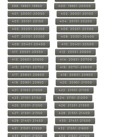
399: 19901-19950
400: 19951-20000
401: 20001-20050
402: 20051-20100
403: 20101-20150
404: 20151-20200
405: 20201-20250
406: 20251-20300
407: 20301-20350
408: 20351-20400
409: 20401-20450
410: 20451-20500
411: 20501-20550
412: 20551-20600
413: 20601-20650
414: 20651-20700
415: 20701-20750
416: 20751-20800
417: 20801-20850
418: 20851-20900
419: 20901-20950
420: 20951-21000
421: 21001-21050
422: 21051-21100
423: 21101-21150
424: 21151-21200
425: 21201-21250
426: 21251-21300
427: 21301-21350
428: 21351-21400
429: 21401-21450
430: 21451-21500
431: 21501-21550
432: 21551-21600
433: 21601-21650
434: 21651-21700