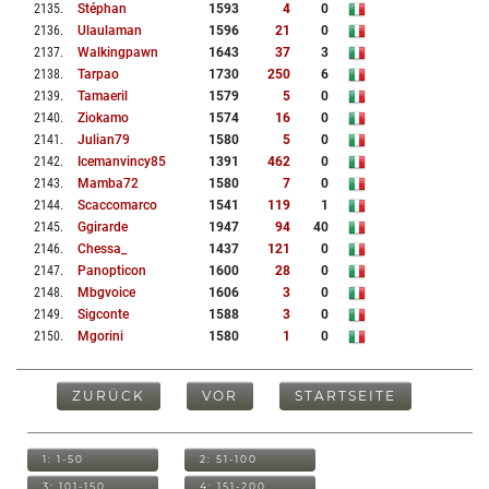
2135
.
Stéphan
1593
4
0
2136
.
Ulaulaman
1596
21
0
2137
.
Walkingpawn
1643
37
3
2138
.
Tarpao
1730
250
6
2139
.
Tamaeril
1579
5
0
2140
.
Ziokamo
1574
16
0
2141
.
Julian79
1580
5
0
2142
.
Icemanvincy85
1391
462
0
2143
.
Mamba72
1580
7
0
2144
.
Scaccomarco
1541
119
1
2145
.
Ggirarde
1947
94
40
2146
.
Chessa_
1437
121
0
2147
.
Panopticon
1600
28
0
2148
.
Mbgvoice
1606
3
0
2149
.
Sigconte
1588
3
0
2150
.
Mgorini
1580
1
0
ZURÜCK
VOR
STARTSEITE
1: 1-50
2: 51-100
3: 101-150
4: 151-200