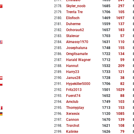
2177
.
Lmhaaio
1655
241
2178
.
Skyler_noob
1685
297
2179
.
Trenta Tre
1706
105
2180
.
Elisfisch
1469
1697
2181
.
Duherme
1559
137
2182
.
Ochorau62
1657
183
2183
.
Stalevar
1703
57
2184
.
Almassy1970
1631
110
2185
.
Josephaluna
1748
155
2186
.
Omgitsamate
1722
134
2187
.
Harald Wagner
1712
59
2188
.
Hannut
1532
209
2189
.
Harry23
1733
121
2190
.
Janus28
1728
38
2191
.
Hypekiller5000
1706
82
2192
.
Fritz2013
1501
1029
2193
.
Fuerst74
1652
88
2194
.
Amclub
1749
103
2195
.
Thomyplay
1713
153
2196
.
Xerxesix
1120
1085
2197
.
Cannon
1670
139
2198
.
Trsrchst
1621
108
2199
.
Kalinke
1626
79