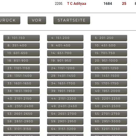
2200
.
T C Adityaa
1684
25
URÜCK
VOR
STARTSEITE
3: 101-150
4: 151-200
5: 201-250
8: 351-400
9: 401-450
10: 451-500
13: 601-650
14: 651-700
15: 701-750
18: 851-900
19: 901-950
20: 951-1000
23: 1101-1150
24: 1151-1200
25: 1201-1250
28: 1351-1400
29: 1401-1450
30: 1451-1500
33: 1601-1650
34: 1651-1700
35: 1701-1750
38: 1851-1900
39: 1901-1950
40: 1951-2000
43: 2101-2150
44: 2151-2200
45: 2201-2250
48: 2351-2400
49: 2401-2450
50: 2451-2500
53: 2601-2650
54: 2651-2700
55: 2701-2750
58: 2851-2900
59: 2901-2950
60: 2951-3000
63: 3101-3150
64: 3151-3200
65: 3201-3250