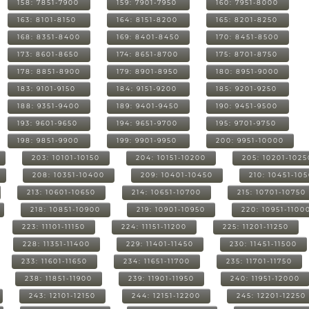
158: 7851-7900
159: 7901-7950
160: 7951-8000
163: 8101-8150
164: 8151-8200
165: 8201-8250
168: 8351-8400
169: 8401-8450
170: 8451-8500
173: 8601-8650
174: 8651-8700
175: 8701-8750
178: 8851-8900
179: 8901-8950
180: 8951-9000
183: 9101-9150
184: 9151-9200
185: 9201-9250
188: 9351-9400
189: 9401-9450
190: 9451-9500
193: 9601-9650
194: 9651-9700
195: 9701-9750
198: 9851-9900
199: 9901-9950
200: 9951-10000
203: 10101-10150
204: 10151-10200
205: 10201-1025
208: 10351-10400
209: 10401-10450
210: 10451-10
213: 10601-10650
214: 10651-10700
215: 10701-10750
218: 10851-10900
219: 10901-10950
220: 10951-1100
223: 11101-11150
224: 11151-11200
225: 11201-11250
228: 11351-11400
229: 11401-11450
230: 11451-11500
233: 11601-11650
234: 11651-11700
235: 11701-11750
238: 11851-11900
239: 11901-11950
240: 11951-12000
243: 12101-12150
244: 12151-12200
245: 12201-12250