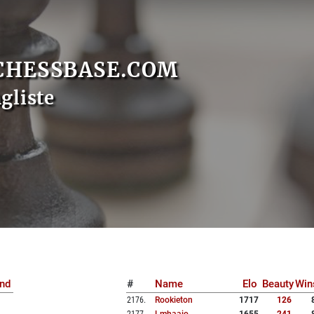
CHESSBASE.COM
gliste
nd
#
Name
Elo
Beauty
Win
2176
.
Rookieton
1717
126