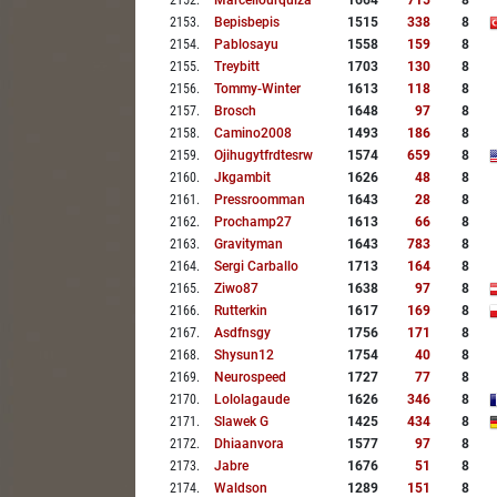
2152
.
Marcellourquiza
1664
715
8
2153
.
Bepisbepis
1515
338
8
2154
.
Pablosayu
1558
159
8
2155
.
Treybitt
1703
130
8
2156
.
Tommy-Winter
1613
118
8
2157
.
Brosch
1648
97
8
2158
.
Camino2008
1493
186
8
2159
.
Ojihugytfrdtesrw
1574
659
8
2160
.
Jkgambit
1626
48
8
2161
.
Pressroomman
1643
28
8
2162
.
Prochamp27
1613
66
8
2163
.
Gravityman
1643
783
8
2164
.
Sergi Carballo
1713
164
8
2165
.
Ziwo87
1638
97
8
2166
.
Rutterkin
1617
169
8
2167
.
Asdfnsgy
1756
171
8
2168
.
Shysun12
1754
40
8
2169
.
Neurospeed
1727
77
8
2170
.
Lololagaude
1626
346
8
2171
.
Slawek G
1425
434
8
2172
.
Dhiaanvora
1577
97
8
2173
.
Jabre
1676
51
8
2174
.
Waldson
1289
151
8