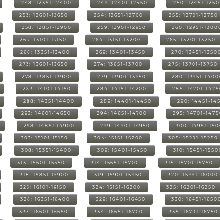
248: 12351-12400
249: 12401-12450
250: 12451-125
253: 12601-12650
254: 12651-12700
255: 12701-12750
258: 12851-12900
259: 12901-12950
260: 12951-1300
263: 13101-13150
264: 13151-13200
265: 13201-13250
268: 13351-13400
269: 13401-13450
270: 13451-1350
273: 13601-13650
274: 13651-13700
275: 13701-13750
278: 13851-13900
279: 13901-13950
280: 13951-1400
283: 14101-14150
284: 14151-14200
285: 14201-1425
288: 14351-14400
289: 14401-14450
290: 14451-14
293: 14601-14650
294: 14651-14700
295: 14701-1475
298: 14851-14900
299: 14901-14950
300: 14951-15
303: 15101-15150
304: 15151-15200
305: 15201-15250
308: 15351-15400
309: 15401-15450
310: 15451-1550
313: 15601-15650
314: 15651-15700
315: 15701-15750
318: 15851-15900
319: 15901-15950
320: 15951-16000
323: 16101-16150
324: 16151-16200
325: 16201-16250
328: 16351-16400
329: 16401-16450
330: 16451-1650
333: 16601-16650
334: 16651-16700
335: 16701-16750