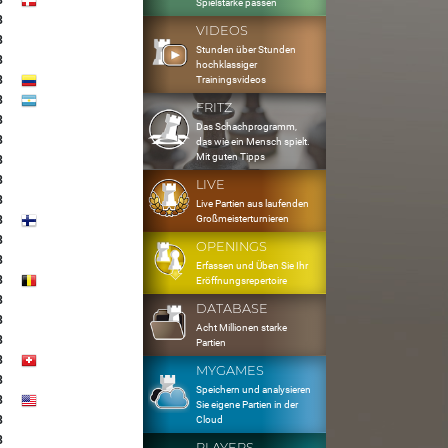
8
Spielstärke passen
8
VIDEOS
8
Stunden über Stunden
8
hochklassiger
8
Trainingsvideos
8
FRITZ
8
Das Schachprogramm,
8
das wie ein Mensch spielt.
Mit guten Tipps
8
8
LIVE
8
Live Partien aus laufenden
Großmeisterturnieren
8
8
OPENINGS
8
Erfassen und Üben Sie Ihr
8
Eröffnungsrepertoire
8
DATABASE
8
Acht Millionen starke
8
Partien
8
MYGAMES
8
Speichern und analysieren
8
Sie eigene Partien in der
8
Cloud
8
PLAYERS