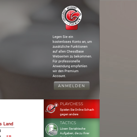
Legen Sie ein
kostenloses Konto an, um
zusätzliche Funktionen
auf allen ChessBase
Webseiten zu bekommen.
Für professionelle
Anwendung empfehlen
wir den Premium
Account.
ANMELDEN
PLAYCHESS
Spielen Sie Online Schach
gegen andere
TACTICS
s
Land
Lösen Sie taktische
8
Aufgaben, die zu Ihrer