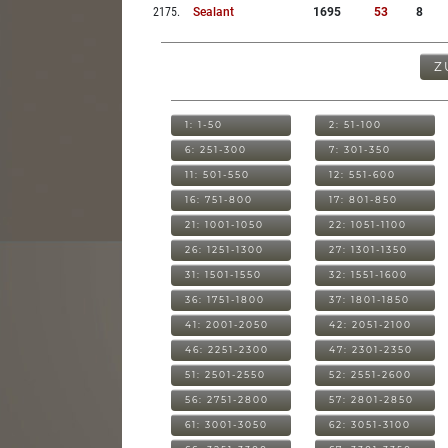
2175
.
Sealant
1695
53
8
Z
1: 1-50
2: 51-100
6: 251-300
7: 301-350
11: 501-550
12: 551-600
16: 751-800
17: 801-850
21: 1001-1050
22: 1051-1100
26: 1251-1300
27: 1301-1350
31: 1501-1550
32: 1551-1600
36: 1751-1800
37: 1801-1850
41: 2001-2050
42: 2051-2100
46: 2251-2300
47: 2301-2350
51: 2501-2550
52: 2551-2600
56: 2751-2800
57: 2801-2850
61: 3001-3050
62: 3051-3100