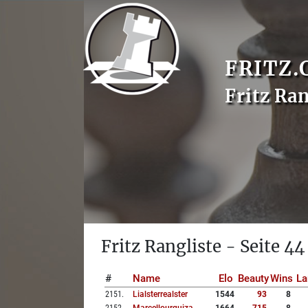
FRITZ.
Fritz Ran
Fritz Rangliste - Seite 44
#
Name
Elo
Beauty
Wins
La
2151
.
Lialsterrealster
1544
93
8