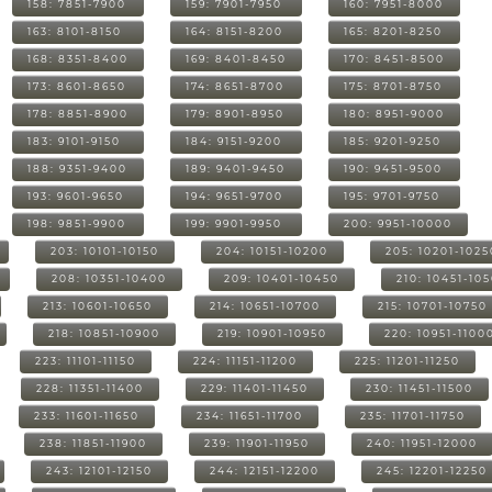
158: 7851-7900
159: 7901-7950
160: 7951-8000
163: 8101-8150
164: 8151-8200
165: 8201-8250
168: 8351-8400
169: 8401-8450
170: 8451-8500
173: 8601-8650
174: 8651-8700
175: 8701-8750
178: 8851-8900
179: 8901-8950
180: 8951-9000
183: 9101-9150
184: 9151-9200
185: 9201-9250
188: 9351-9400
189: 9401-9450
190: 9451-9500
193: 9601-9650
194: 9651-9700
195: 9701-9750
198: 9851-9900
199: 9901-9950
200: 9951-10000
203: 10101-10150
204: 10151-10200
205: 10201-1025
208: 10351-10400
209: 10401-10450
210: 10451-10
213: 10601-10650
214: 10651-10700
215: 10701-10750
218: 10851-10900
219: 10901-10950
220: 10951-1100
223: 11101-11150
224: 11151-11200
225: 11201-11250
228: 11351-11400
229: 11401-11450
230: 11451-11500
233: 11601-11650
234: 11651-11700
235: 11701-11750
238: 11851-11900
239: 11901-11950
240: 11951-12000
243: 12101-12150
244: 12151-12200
245: 12201-12250