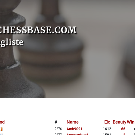
CHESSBASE.COM
gliste
nd
#
Name
Elo
Beauty
Win
2276
.
Amh9091
1612
66