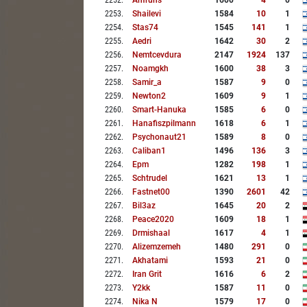
2252
.
Anfruns
1600
4
0
2253
.
Shailevi
1584
10
1
2254
.
Stas74
1545
141
1
2255
.
Aedri
1642
30
2
2256
.
Nemtcevdura
2147
1924
137
2257
.
Noamgkh
1600
38
3
2258
.
Samir_a
1587
9
0
2259
.
Newton2
1609
9
1
2260
.
Smart-Hanuka
1585
6
0
2261
.
Hanafiszpilmann
1618
6
1
2262
.
Psychonaut21
1589
8
0
2263
.
Caliban1
1496
136
3
2264
.
Epm
1282
198
1
2265
.
Schtrudel
1621
13
1
2266
.
Fastnet00
1390
2601
42
2267
.
Bil3az
1645
20
2
2268
.
Peace2020
1609
18
1
2269
.
Drmishaal
1617
4
1
2270
.
Alizemzemeh
1480
291
0
2271
.
Akhatami
1593
21
0
2272
.
Iran Grit
1616
6
2
2273
.
Y2kk
1587
11
0
2274
.
Nika N
1579
17
0