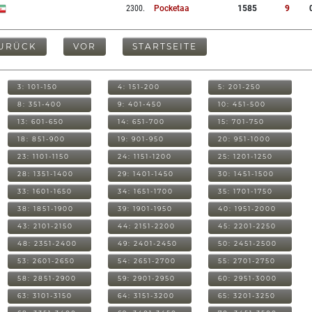
2300
.
Pocketaa
1585
9
URÜCK
VOR
STARTSEITE
3: 101-150
4: 151-200
5: 201-250
8: 351-400
9: 401-450
10: 451-500
13: 601-650
14: 651-700
15: 701-750
18: 851-900
19: 901-950
20: 951-1000
23: 1101-1150
24: 1151-1200
25: 1201-1250
28: 1351-1400
29: 1401-1450
30: 1451-1500
33: 1601-1650
34: 1651-1700
35: 1701-1750
38: 1851-1900
39: 1901-1950
40: 1951-2000
43: 2101-2150
44: 2151-2200
45: 2201-2250
48: 2351-2400
49: 2401-2450
50: 2451-2500
53: 2601-2650
54: 2651-2700
55: 2701-2750
58: 2851-2900
59: 2901-2950
60: 2951-3000
63: 3101-3150
64: 3151-3200
65: 3201-3250