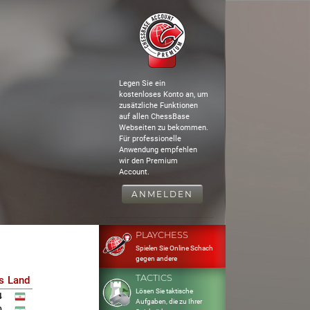
Legen Sie ein
kostenloses Konto an, um
zusätzliche Funktionen
auf allen ChessBase
Webseiten zu bekommen.
Für professionelle
Anwendung empfehlen
wir den Premium
Account.
ANMELDEN
PLAYCHESS
Spielen Sie Online Schach
gegen andere
TACTICS
s
Land
Lösen Sie taktische
4
Aufgaben, die zu Ihrer