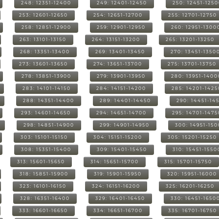
248: 12351-12400
249: 12401-12450
250: 12451-125
253: 12601-12650
254: 12651-12700
255: 12701-12750
258: 12851-12900
259: 12901-12950
260: 12951-1300
263: 13101-13150
264: 13151-13200
265: 13201-13250
268: 13351-13400
269: 13401-13450
270: 13451-1350
273: 13601-13650
274: 13651-13700
275: 13701-13750
278: 13851-13900
279: 13901-13950
280: 13951-1400
283: 14101-14150
284: 14151-14200
285: 14201-1425
288: 14351-14400
289: 14401-14450
290: 14451-14
293: 14601-14650
294: 14651-14700
295: 14701-1475
298: 14851-14900
299: 14901-14950
300: 14951-15
303: 15101-15150
304: 15151-15200
305: 15201-15250
308: 15351-15400
309: 15401-15450
310: 15451-1550
313: 15601-15650
314: 15651-15700
315: 15701-15750
318: 15851-15900
319: 15901-15950
320: 15951-16000
323: 16101-16150
324: 16151-16200
325: 16201-16250
328: 16351-16400
329: 16401-16450
330: 16451-1650
333: 16601-16650
334: 16651-16700
335: 16701-16750