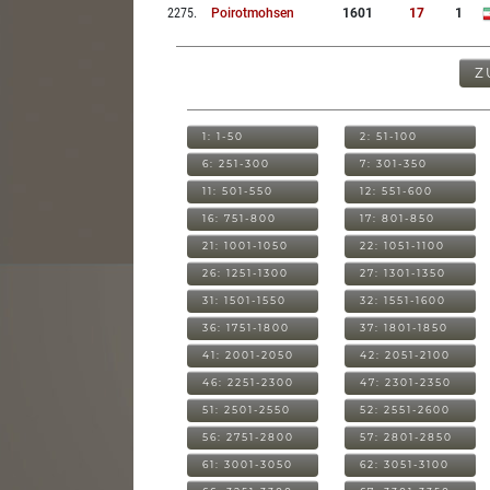
2275
.
Poirotmohsen
1601
17
1
Z
1: 1-50
2: 51-100
6: 251-300
7: 301-350
11: 501-550
12: 551-600
16: 751-800
17: 801-850
21: 1001-1050
22: 1051-1100
26: 1251-1300
27: 1301-1350
31: 1501-1550
32: 1551-1600
36: 1751-1800
37: 1801-1850
41: 2001-2050
42: 2051-2100
46: 2251-2300
47: 2301-2350
51: 2501-2550
52: 2551-2600
56: 2751-2800
57: 2801-2850
61: 3001-3050
62: 3051-3100