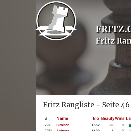
FRITZ.
Fritz Ran
Fritz Rangliste - Seite 46
#
Name
Elo
Beauty
Wins
La
2251
.
Silver22
1552
58
0