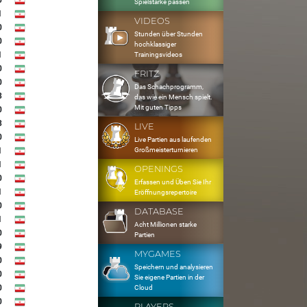
0
Spielstärke passen
1
VIDEOS
0
Stunden über Stunden
0
hochklassiger
1
Trainingsvideos
0
FRITZ
0
Das Schachprogramm,
3
das wie ein Mensch spielt.
Mit guten Tipps
0
3
LIVE
0
Live Partien aus laufenden
Großmeisterturnieren
1
1
OPENINGS
0
Erfassen und Üben Sie Ihr
1
Eröffnungsrepertoire
0
DATABASE
1
Acht Millionen starke
0
Partien
9
MYGAMES
0
Speichern und analysieren
0
Sie eigene Partien in der
0
Cloud
0
PLAYERS