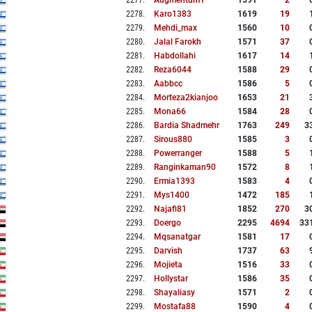
2277
.
Augmentum1
1591
2
2278
.
Karo1383
1619
19
2279
.
Mehdi_max
1560
10
2280
.
Jalal Farokh
1571
37
2281
.
Habdollahi
1617
14
2282
.
Reza6044
1588
29
2283
.
Aabbcc
1586
5
2284
.
Morteza2kianjoo
1653
21
2285
.
Mona66
1584
28
2286
.
Bardia Shadmehr
1763
249
3
2287
.
Sirous880
1585
3
2288
.
Powerranger
1588
5
2289
.
Ranginkaman90
1572
8
2290
.
Ermia1393
1583
4
2291
.
Mys1400
1472
185
2292
.
Najafi81
1852
270
3
2293
.
Doergo
2295
4694
33
2294
.
Mqsanatgar
1581
17
2295
.
Darvish
1737
63
2296
.
Mojieta
1516
33
2297
.
Hollystar
1586
35
2298
.
Shayaliasy
1571
2
2299
.
Mostafa88
1590
4