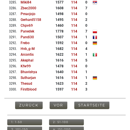
3285
.
Miki84
1577
114
0
3286
.
Zbec2000
1608
114
7
3287
.
Pmacjojo
1498
114
0
3288
.
Gerhard5158
1495
114
2
3289
.
Chpv69
1460
114
0
3290
.
Panedek
1778
114
7
3291
.
Pandi30
1507
114
1
3292
.
Frebo
1592
114
0
3293
.
Hvb_g-M
1682
114
4
3294
.
Arcontis
1622
114
1
3295
.
Akephal
1616
114
5
3296
.
Kfw99
1478
114
0
3297
.
Bhavishya
1640
114
1
3298
.
Sutharjan
1616
114
1
3299
.
Thesud
1623
114
2
3300
.
Firstblood
1597
114
3
ZURÜCK
VOR
STARTSEITE
1: 1-50
2: 51-100
3: 101-150
4: 151-200