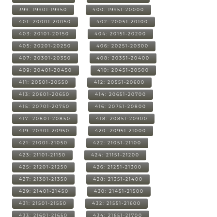
399: 19901-19950
400: 19951-20000
401: 20001-20050
402: 20051-20100
403: 20101-20150
404: 20151-20200
405: 20201-20250
406: 20251-20300
407: 20301-20350
408: 20351-20400
409: 20401-20450
410: 20451-20500
411: 20501-20550
412: 20551-20600
413: 20601-20650
414: 20651-20700
415: 20701-20750
416: 20751-20800
417: 20801-20850
418: 20851-20900
419: 20901-20950
420: 20951-21000
421: 21001-21050
422: 21051-21100
423: 21101-21150
424: 21151-21200
425: 21201-21250
426: 21251-21300
427: 21301-21350
428: 21351-21400
429: 21401-21450
430: 21451-21500
431: 21501-21550
432: 21551-21600
433: 21601-21650
434: 21651-21700