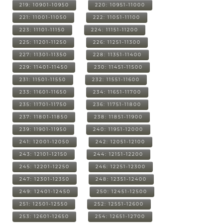
219: 10901-10950
220: 10951-11000
221: 11001-11050
222: 11051-11100
223: 11101-11150
224: 11151-11200
225: 11201-11250
226: 11251-11300
227: 11301-11350
228: 11351-11400
229: 11401-11450
230: 11451-11500
231: 11501-11550
232: 11551-11600
233: 11601-11650
234: 11651-11700
235: 11701-11750
236: 11751-11800
237: 11801-11850
238: 11851-11900
239: 11901-11950
240: 11951-12000
241: 12001-12050
242: 12051-12100
243: 12101-12150
244: 12151-12200
245: 12201-12250
246: 12251-12300
247: 12301-12350
248: 12351-12400
249: 12401-12450
250: 12451-12500
251: 12501-12550
252: 12551-12600
253: 12601-12650
254: 12651-12700