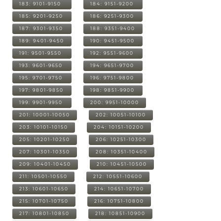
183: 9101-9150
184: 9151-9200
185: 9201-9250
186: 9251-9300
187: 9301-9350
188: 9351-9400
189: 9401-9450
190: 9451-9500
191: 9501-9550
192: 9551-9600
193: 9601-9650
194: 9651-9700
195: 9701-9750
196: 9751-9800
197: 9801-9850
198: 9851-9900
199: 9901-9950
200: 9951-10000
201: 10001-10050
202: 10051-10100
203: 10101-10150
204: 10151-10200
205: 10201-10250
206: 10251-10300
207: 10301-10350
208: 10351-10400
209: 10401-10450
210: 10451-10500
211: 10501-10550
212: 10551-10600
213: 10601-10650
214: 10651-10700
215: 10701-10750
216: 10751-10800
217: 10801-10850
218: 10851-10900