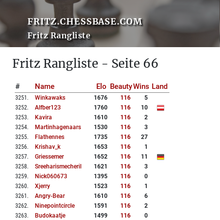
FRITZ.CHESSBASE.COM
Fritz Rangliste
Fritz Rangliste - Seite 66
#
Name
Elo
Beauty
Wins
Land
3251
.
Winkawaks
1676
116
5
3252
.
Alfber123
1760
116
10
3253
.
Kavira
1610
116
2
3254
.
Martinhagenaars
1530
116
3
3255
.
Flathennes
1735
116
27
3256
.
Krishav_k
1653
116
1
3257
.
Griessemer
1652
116
11
3258
.
Sreeharismecheril
1621
116
3
3259
.
Nick060673
1395
116
0
3260
.
Xjerry
1523
116
1
3261
.
Angry-Bear
1610
116
6
3262
.
Ninepointcircle
1591
116
2
3263
.
Budokaatje
1499
116
0