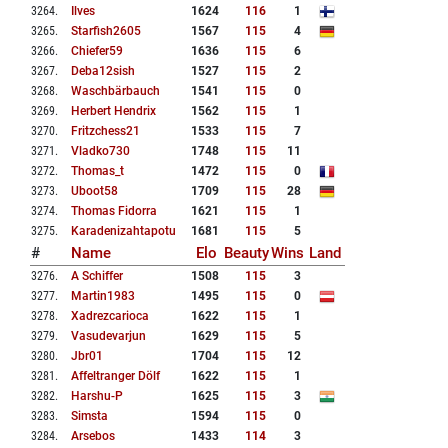
3264
.
Ilves
1624
116
1
3265
.
Starfish2605
1567
115
4
3266
.
Chiefer59
1636
115
6
3267
.
Deba12sish
1527
115
2
3268
.
Waschbärbauch
1541
115
0
3269
.
Herbert Hendrix
1562
115
1
3270
.
Fritzchess21
1533
115
7
3271
.
Vladko730
1748
115
11
3272
.
Thomas_t
1472
115
0
3273
.
Uboot58
1709
115
28
3274
.
Thomas Fidorra
1621
115
1
3275
.
Karadenizahtapotu
1681
115
5
#
Name
Elo
Beauty
Wins
Land
3276
.
A Schiffer
1508
115
3
3277
.
Martin1983
1495
115
0
3278
.
Xadrezcarioca
1622
115
1
3279
.
Vasudevarjun
1629
115
5
3280
.
Jbr01
1704
115
12
3281
.
Affeltranger Dölf
1622
115
1
3282
.
Harshu-P
1625
115
3
3283
.
Simsta
1594
115
0
3284
.
Arsebos
1433
114
3