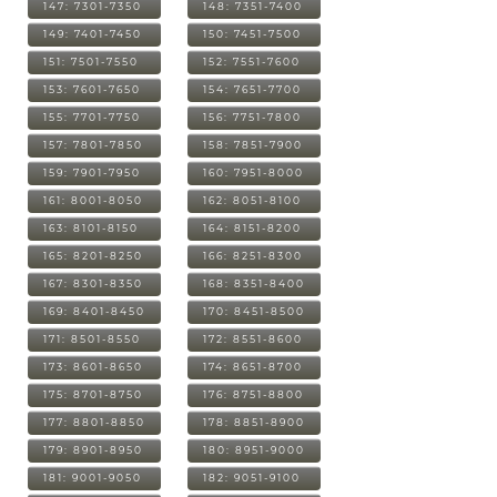
147: 7301-7350
148: 7351-7400
149: 7401-7450
150: 7451-7500
151: 7501-7550
152: 7551-7600
153: 7601-7650
154: 7651-7700
155: 7701-7750
156: 7751-7800
157: 7801-7850
158: 7851-7900
159: 7901-7950
160: 7951-8000
161: 8001-8050
162: 8051-8100
163: 8101-8150
164: 8151-8200
165: 8201-8250
166: 8251-8300
167: 8301-8350
168: 8351-8400
169: 8401-8450
170: 8451-8500
171: 8501-8550
172: 8551-8600
173: 8601-8650
174: 8651-8700
175: 8701-8750
176: 8751-8800
177: 8801-8850
178: 8851-8900
179: 8901-8950
180: 8951-9000
181: 9001-9050
182: 9051-9100