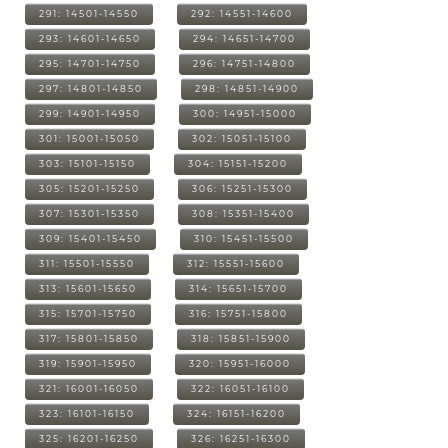
291: 14501-14550
292: 14551-14600
293: 14601-14650
294: 14651-14700
295: 14701-14750
296: 14751-14800
297: 14801-14850
298: 14851-14900
299: 14901-14950
300: 14951-15000
301: 15001-15050
302: 15051-15100
303: 15101-15150
304: 15151-15200
305: 15201-15250
306: 15251-15300
307: 15301-15350
308: 15351-15400
309: 15401-15450
310: 15451-15500
311: 15501-15550
312: 15551-15600
313: 15601-15650
314: 15651-15700
315: 15701-15750
316: 15751-15800
317: 15801-15850
318: 15851-15900
319: 15901-15950
320: 15951-16000
321: 16001-16050
322: 16051-16100
323: 16101-16150
324: 16151-16200
325: 16201-16250
326: 16251-16300