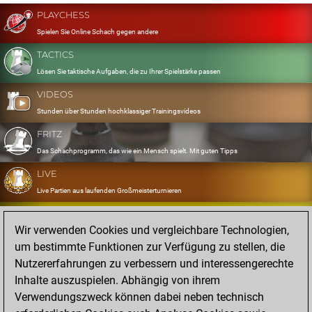
PLAYCHESS
Spielen Sie Online Schach gegen andere
TACTICS
Lösen Sie taktische Aufgaben, die zu Ihrer Spielstärke passen
VIDEOS
Stunden über Stunden hochklassiger Trainingsvideos
FRITZ
Das Schachprogramm, das wie ein Mensch spielt. Mit guten Tipps
LIVE
Live Partien aus laufenden Großmeisterturnieren
OPENINGS
Wir verwenden Cookies und vergleichbare Technologien,
Erfassen und Üben Sie Ihr Eröffnungsrepertoire
um bestimmte Funktionen zur Verfügung zu stellen, die
DATABASE
Nutzererfahrungen zu verbessern und interessengerechte
Acht Millionen starke Partien
Inhalte auszuspielen. Abhängig von ihrem
MYGAMES
Verwendungszweck können dabei neben technisch
Speichern und analysieren Sie eigene Partien in der Cloud