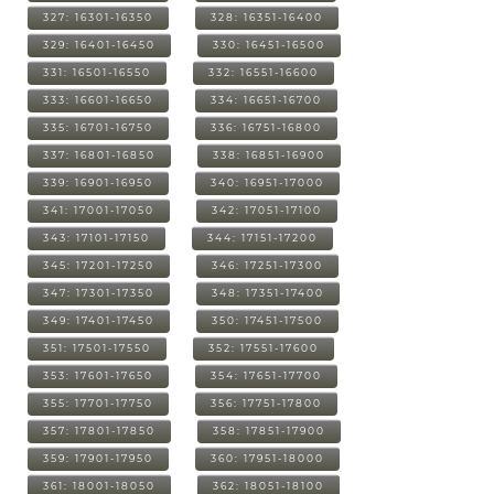
327: 16301-16350
328: 16351-16400
329: 16401-16450
330: 16451-16500
331: 16501-16550
332: 16551-16600
333: 16601-16650
334: 16651-16700
335: 16701-16750
336: 16751-16800
337: 16801-16850
338: 16851-16900
339: 16901-16950
340: 16951-17000
341: 17001-17050
342: 17051-17100
343: 17101-17150
344: 17151-17200
345: 17201-17250
346: 17251-17300
347: 17301-17350
348: 17351-17400
349: 17401-17450
350: 17451-17500
351: 17501-17550
352: 17551-17600
353: 17601-17650
354: 17651-17700
355: 17701-17750
356: 17751-17800
357: 17801-17850
358: 17851-17900
359: 17901-17950
360: 17951-18000
361: 18001-18050
362: 18051-18100