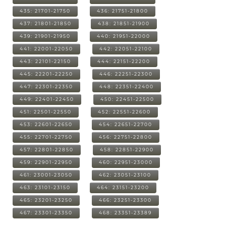
435: 21701-21750
436: 21751-21800
437: 21801-21850
438: 21851-21900
439: 21901-21950
440: 21951-22000
441: 22001-22050
442: 22051-22100
443: 22101-22150
444: 22151-22200
445: 22201-22250
446: 22251-22300
447: 22301-22350
448: 22351-22400
449: 22401-22450
450: 22451-22500
451: 22501-22550
452: 22551-22600
453: 22601-22650
454: 22651-22700
455: 22701-22750
456: 22751-22800
457: 22801-22850
458: 22851-22900
459: 22901-22950
460: 22951-23000
461: 23001-23050
462: 23051-23100
463: 23101-23150
464: 23151-23200
465: 23201-23250
466: 23251-23300
467: 23301-23350
468: 23351-23389