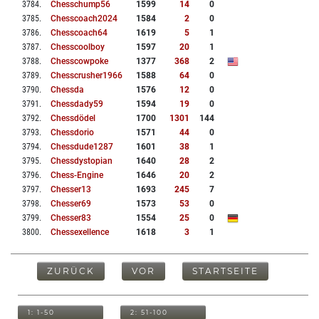
3784
.
Chesschump56
1599
14
0
3785
.
Chesscoach2024
1584
2
0
3786
.
Chesscoach64
1619
5
1
3787
.
Chesscoolboy
1597
20
1
3788
.
Chesscowpoke
1377
368
2
3789
.
Chesscrusher1966
1588
64
0
3790
.
Chessda
1576
12
0
3791
.
Chessdady59
1594
19
0
3792
.
Chessdödel
1700
1301
144
3793
.
Chessdorio
1571
44
0
3794
.
Chessdude1287
1601
38
1
3795
.
Chessdystopian
1640
28
2
3796
.
Chess-Engine
1646
20
2
3797
.
Chesser13
1693
245
7
3798
.
Chesser69
1573
53
0
3799
.
Chesser83
1554
25
0
3800
.
Chessexellence
1618
3
1
ZURÜCK
VOR
STARTSEITE
1: 1-50
2: 51-100