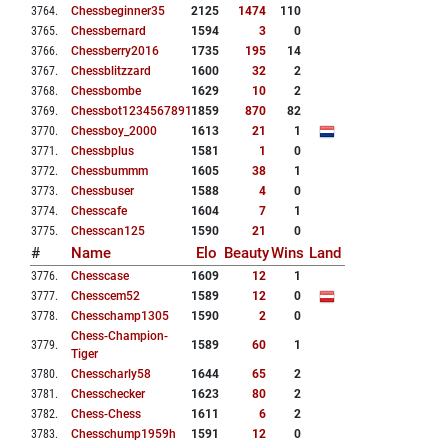
3764
.
Chessbeginner35
2125
1474
110
3765
.
Chessbernard
1594
3
0
3766
.
Chessberry2016
1735
195
14
3767
.
Chessblitzzard
1600
32
2
3768
.
Chessbombe
1629
10
2
3769
.
Chessbot12345678910
1859
870
82
3770
.
Chessboy_2000
1613
21
1
3771
.
Chessbplus
1581
1
0
3772
.
Chessbummm
1605
38
1
3773
.
Chessbuser
1588
4
0
3774
.
Chesscafe
1604
7
1
3775
.
Chesscan125
1590
21
0
#
Name
Elo
Beauty
Wins
Land
3776
.
Chesscase
1609
12
1
3777
.
Chesscem52
1589
12
0
3778
.
Chesschamp1305
1590
2
0
Chess-Champion-
3779
.
1589
60
1
Tiger
3780
.
Chesscharly58
1644
65
2
3781
.
Chesschecker
1623
80
2
3782
.
Chess-Chess
1611
6
2
3783
.
Chesschump1959h
1591
12
0