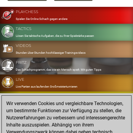
PLAYCHESS
Spielen Sie Online Schach gegen andere
TACTICS
Lösen Sie taktische Aufgaben, die zu Ihrer Spielstärke passen
VIDEOS
Stunden über Stunden hochklassiger Trainingsvideos
FRITZ
Das Schachprogramm, das wie ein Mensch spielt. Mit guten Tipps
LIVE
Live Partien aus laufenden Großmeisterturnieren
OPENINGS
Wir verwenden Cookies und vergleichbare Technologien,
Erfassen und Üben Sie Ihr Eröffnungsrepertoire
um bestimmte Funktionen zur Verfügung zu stellen, die
DATABASE
Nutzererfahrungen zu verbessern und interessengerechte
Acht Millionen starke Partien
Inhalte auszuspielen. Abhängig von ihrem
MYGAMES
Verwendungszweck können dabei neben technisch