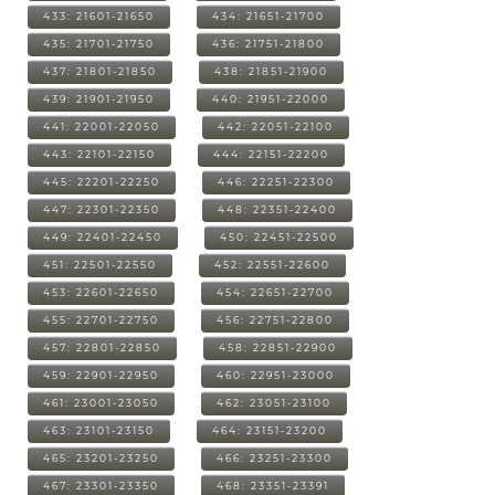
433: 21601-21650
434: 21651-21700
435: 21701-21750
436: 21751-21800
437: 21801-21850
438: 21851-21900
439: 21901-21950
440: 21951-22000
441: 22001-22050
442: 22051-22100
443: 22101-22150
444: 22151-22200
445: 22201-22250
446: 22251-22300
447: 22301-22350
448: 22351-22400
449: 22401-22450
450: 22451-22500
451: 22501-22550
452: 22551-22600
453: 22601-22650
454: 22651-22700
455: 22701-22750
456: 22751-22800
457: 22801-22850
458: 22851-22900
459: 22901-22950
460: 22951-23000
461: 23001-23050
462: 23051-23100
463: 23101-23150
464: 23151-23200
465: 23201-23250
466: 23251-23300
467: 23301-23350
468: 23351-23391