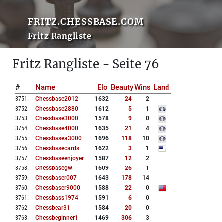
FRITZ.CHESSBASE.COM
Fritz Rangliste
Fritz Rangliste - Seite 76
#
Name
Elo
Beauty
Wins
Land
3751
.
Chessbase2012
1632
24
2
3752
.
Chessbase2880
1612
5
1
3753
.
Chessbase3000
1578
9
0
3754
.
Chessbase4000
1635
21
4
3755
.
Chessbasea3000
1696
118
10
3756
.
Chessbasecards
1622
3
1
3757
.
Chessbaseenjoyer
1587
12
2
3758
.
Chessbasegw
1609
26
1
3759
.
Chessbaser007
1643
178
14
3760
.
Chessbaser9000
1588
22
0
3761
.
Chessbass1974
1591
6
0
3762
.
Chessbear31
1584
20
0
3763
.
Chessbeginner1
1469
306
3