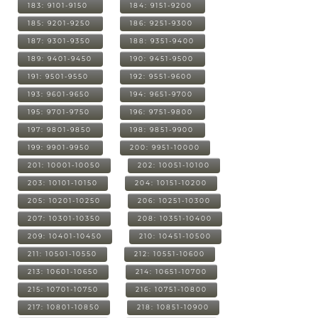
183: 9101-9150
184: 9151-9200
185: 9201-9250
186: 9251-9300
187: 9301-9350
188: 9351-9400
189: 9401-9450
190: 9451-9500
191: 9501-9550
192: 9551-9600
193: 9601-9650
194: 9651-9700
195: 9701-9750
196: 9751-9800
197: 9801-9850
198: 9851-9900
199: 9901-9950
200: 9951-10000
201: 10001-10050
202: 10051-10100
203: 10101-10150
204: 10151-10200
205: 10201-10250
206: 10251-10300
207: 10301-10350
208: 10351-10400
209: 10401-10450
210: 10451-10500
211: 10501-10550
212: 10551-10600
213: 10601-10650
214: 10651-10700
215: 10701-10750
216: 10751-10800
217: 10801-10850
218: 10851-10900