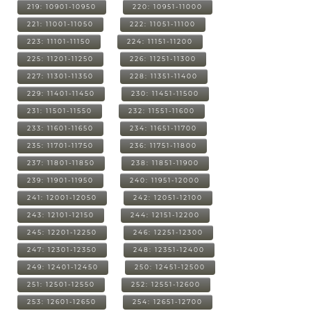
219: 10901-10950
220: 10951-11000
221: 11001-11050
222: 11051-11100
223: 11101-11150
224: 11151-11200
225: 11201-11250
226: 11251-11300
227: 11301-11350
228: 11351-11400
229: 11401-11450
230: 11451-11500
231: 11501-11550
232: 11551-11600
233: 11601-11650
234: 11651-11700
235: 11701-11750
236: 11751-11800
237: 11801-11850
238: 11851-11900
239: 11901-11950
240: 11951-12000
241: 12001-12050
242: 12051-12100
243: 12101-12150
244: 12151-12200
245: 12201-12250
246: 12251-12300
247: 12301-12350
248: 12351-12400
249: 12401-12450
250: 12451-12500
251: 12501-12550
252: 12551-12600
253: 12601-12650
254: 12651-12700