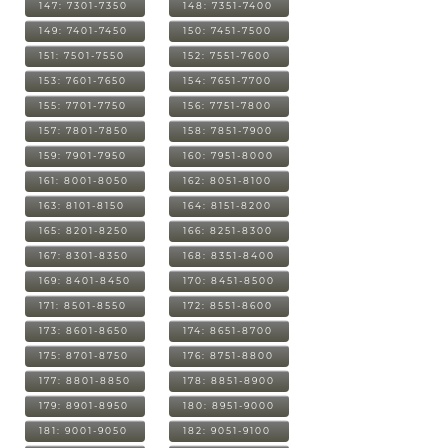
147: 7301-7350
148: 7351-7400
149: 7401-7450
150: 7451-7500
151: 7501-7550
152: 7551-7600
153: 7601-7650
154: 7651-7700
155: 7701-7750
156: 7751-7800
157: 7801-7850
158: 7851-7900
159: 7901-7950
160: 7951-8000
161: 8001-8050
162: 8051-8100
163: 8101-8150
164: 8151-8200
165: 8201-8250
166: 8251-8300
167: 8301-8350
168: 8351-8400
169: 8401-8450
170: 8451-8500
171: 8501-8550
172: 8551-8600
173: 8601-8650
174: 8651-8700
175: 8701-8750
176: 8751-8800
177: 8801-8850
178: 8851-8900
179: 8901-8950
180: 8951-9000
181: 9001-9050
182: 9051-9100