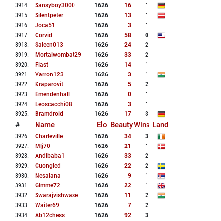
3914
.
Sansyboy3000
1626
16
1
3915
.
Silentpeter
1626
13
1
3916
.
Joca51
1626
3
1
3917
.
Corvid
1626
58
0
3918
.
Saleen013
1626
24
2
3919
.
Mortalwombat29
1626
33
2
3920
.
Flast
1626
14
1
3921
.
Varron123
1626
3
1
3922
.
Kraparovit
1626
5
2
3923
.
Emendenhall
1626
0
1
3924
.
Leoscacchi08
1626
3
1
3925
.
Bramdroid
1626
17
3
#
Name
Elo
Beauty
Wins
Land
3926
.
Charleville
1626
34
3
3927
.
Mlj70
1626
21
1
3928
.
Andibaba1
1626
33
2
3929
.
Cuongled
1626
22
2
3930
.
Nesalana
1626
9
1
3931
.
Gimme72
1626
22
1
3932
.
Swarajvishwase
1626
11
2
3933
.
Waiter69
1626
7
2
3934
.
Ab12chess
1626
92
3