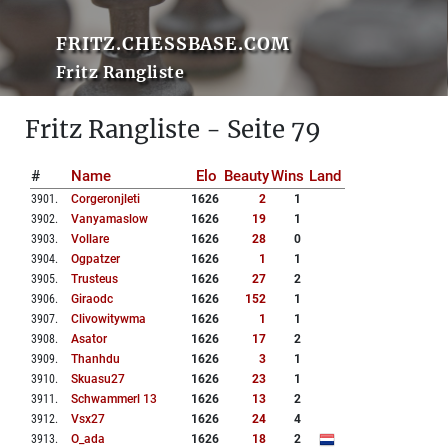
FRITZ.CHESSBASE.COM
Fritz Rangliste
Fritz Rangliste - Seite 79
#
Name
Elo
Beauty
Wins
Land
3901
.
Corgeronjleti
1626
2
1
3902
.
Vanyamaslow
1626
19
1
3903
.
Vollare
1626
28
0
3904
.
Ogpatzer
1626
1
1
3905
.
Trusteus
1626
27
2
3906
.
Giraodc
1626
152
1
3907
.
Clivowitywma
1626
1
1
3908
.
Asator
1626
17
2
3909
.
Thanhdu
1626
3
1
3910
.
Skuasu27
1626
23
1
3911
.
Schwammerl 13
1626
13
2
3912
.
Vsx27
1626
24
4
3913
.
O_ada
1626
18
2