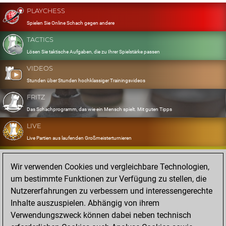
PLAYCHESS
Spielen Sie Online Schach gegen andere
TACTICS
Lösen Sie taktische Aufgaben, die zu Ihrer Spielstärke passen
VIDEOS
Stunden über Stunden hochklassiger Trainingsvideos
FRITZ
Das Schachprogramm, das wie ein Mensch spielt. Mit guten Tipps
LIVE
Live Partien aus laufenden Großmeisterturnieren
OPENINGS
Wir verwenden Cookies und vergleichbare Technologien,
Erfassen und Üben Sie Ihr Eröffnungsrepertoire
um bestimmte Funktionen zur Verfügung zu stellen, die
DATABASE
Nutzererfahrungen zu verbessern und interessengerechte
Acht Millionen starke Partien
Inhalte auszuspielen. Abhängig von ihrem
MYGAMES
Verwendungszweck können dabei neben technisch
Speichern und analysieren Sie eigene Partien in der Cloud