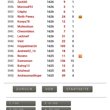
3935
.
Zxc660
1626
9
1
3936
.
Marcoa893
1626
3
1
3937
.
Crkphy
1626
6
1
3938
.
Rivith Perera
1626
24
0
3939
.
Konpa78
1626
12
1
3940
.
Mateusluan
1626
3
1
3941
.
Chessvideos
1626
7
1
3942
.
Lechnerf
1626
31
2
3943
.
Vent
1626
22
0
3944
.
Hoppelchen26
1626
105
5
3945
.
Andrew02_14
1625
18
2
3946
.
Roceno
1625
11
3
3947
.
Dawsonian
1625
136
15
3948
.
Balrog13
1625
12
2
3949
.
Sviatwud
1625
45
5
3950
.
Andreasmaillinger
1625
49
4
ZURÜCK
VOR
STARTSEITE
1: 1-50
2: 51-100
3: 101-150
4: 151-200