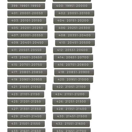
399: 19901-19950
400: 19951-20000
401: 20001-20050
402: 20051-20100
403: 20101-20150
404: 20151-20200
405: 20201-20250
406: 20251-20300
407: 20301-20350
408: 20351-20400
409: 20401-20450
410: 20451-20500
411: 20501-20550
412: 20551-20600
413: 20601-20650
414: 20651-20700
415: 20701-20750
416: 20751-20800
417: 20801-20850
418: 20851-20900
419: 20901-20950
420: 20951-21000
421: 21001-21050
422: 21051-21100
423: 21101-21150
424: 21151-21200
425: 21201-21250
426: 21251-21300
427: 21301-21350
428: 21351-21400
429: 21401-21450
430: 21451-21500
431: 21501-21550
432: 21551-21600
433: 21601-21650
434: 21651-21700