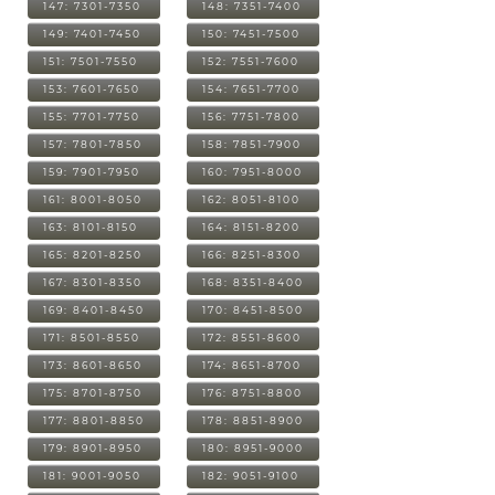
147: 7301-7350
148: 7351-7400
149: 7401-7450
150: 7451-7500
151: 7501-7550
152: 7551-7600
153: 7601-7650
154: 7651-7700
155: 7701-7750
156: 7751-7800
157: 7801-7850
158: 7851-7900
159: 7901-7950
160: 7951-8000
161: 8001-8050
162: 8051-8100
163: 8101-8150
164: 8151-8200
165: 8201-8250
166: 8251-8300
167: 8301-8350
168: 8351-8400
169: 8401-8450
170: 8451-8500
171: 8501-8550
172: 8551-8600
173: 8601-8650
174: 8651-8700
175: 8701-8750
176: 8751-8800
177: 8801-8850
178: 8851-8900
179: 8901-8950
180: 8951-9000
181: 9001-9050
182: 9051-9100