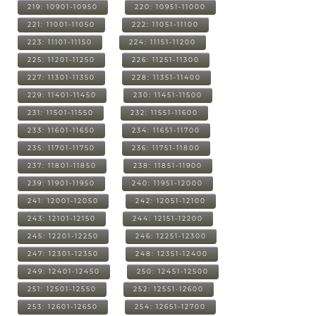
219: 10901-10950
220: 10951-11000
221: 11001-11050
222: 11051-11100
223: 11101-11150
224: 11151-11200
225: 11201-11250
226: 11251-11300
227: 11301-11350
228: 11351-11400
229: 11401-11450
230: 11451-11500
231: 11501-11550
232: 11551-11600
233: 11601-11650
234: 11651-11700
235: 11701-11750
236: 11751-11800
237: 11801-11850
238: 11851-11900
239: 11901-11950
240: 11951-12000
241: 12001-12050
242: 12051-12100
243: 12101-12150
244: 12151-12200
245: 12201-12250
246: 12251-12300
247: 12301-12350
248: 12351-12400
249: 12401-12450
250: 12451-12500
251: 12501-12550
252: 12551-12600
253: 12601-12650
254: 12651-12700