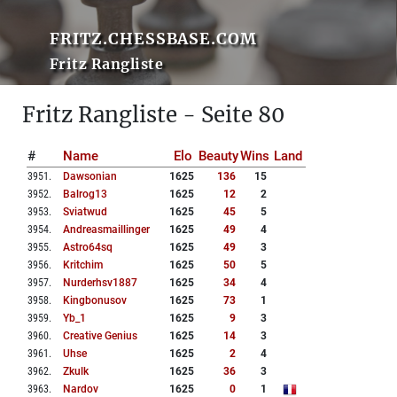
FRITZ.CHESSBASE.COM
Fritz Rangliste
Fritz Rangliste - Seite 80
#
Name
Elo
Beauty
Wins
Land
3951
.
Dawsonian
1625
136
15
3952
.
Balrog13
1625
12
2
3953
.
Sviatwud
1625
45
5
3954
.
Andreasmaillinger
1625
49
4
3955
.
Astro64sq
1625
49
3
3956
.
Kritchim
1625
50
5
3957
.
Nurderhsv1887
1625
34
4
3958
.
Kingbonusov
1625
73
1
3959
.
Yb_1
1625
9
3
3960
.
Creative Genius
1625
14
3
3961
.
Uhse
1625
2
4
3962
.
Zkulk
1625
36
3
3963
.
Nardov
1625
0
1