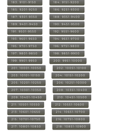
183: 9101-9150
184: 9151-9200
185: 9201-9250
186: 9251-9300
187: 9301-9350
188: 9351-9400
189: 9401-9450
190: 9451-9500
191: 9501-9550
192: 9551-9600
193: 9601-9650
194: 9651-9700
195: 9701-9750
196: 9751-9800
197: 9801-9850
198: 9851-9900
199: 9901-9950
200: 9951-10000
201: 10001-10050
202: 10051-10100
203: 10101-10150
204: 10151-10200
205: 10201-10250
206: 10251-10300
207: 10301-10350
208: 10351-10400
209: 10401-10450
210: 10451-10500
211: 10501-10550
212: 10551-10600
213: 10601-10650
214: 10651-10700
215: 10701-10750
216: 10751-10800
217: 10801-10850
218: 10851-10900