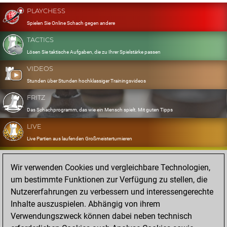
PLAYCHESS
Spielen Sie Online Schach gegen andere
TACTICS
Lösen Sie taktische Aufgaben, die zu Ihrer Spielstärke passen
VIDEOS
Stunden über Stunden hochklassiger Trainingsvideos
FRITZ
Das Schachprogramm, das wie ein Mensch spielt. Mit guten Tipps
LIVE
Live Partien aus laufenden Großmeisterturnieren
OPENINGS
Wir verwenden Cookies und vergleichbare Technologien,
Erfassen und Üben Sie Ihr Eröffnungsrepertoire
um bestimmte Funktionen zur Verfügung zu stellen, die
DATABASE
Nutzererfahrungen zu verbessern und interessengerechte
Acht Millionen starke Partien
Inhalte auszuspielen. Abhängig von ihrem
MYGAMES
Verwendungszweck können dabei neben technisch
Speichern und analysieren Sie eigene Partien in der Cloud