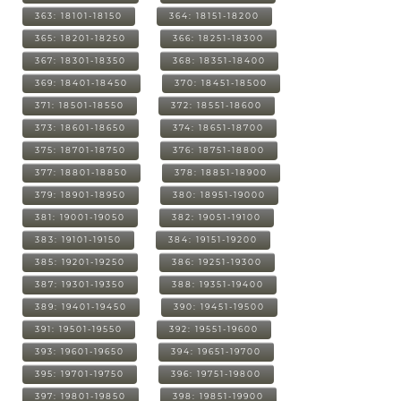
363: 18101-18150
364: 18151-18200
365: 18201-18250
366: 18251-18300
367: 18301-18350
368: 18351-18400
369: 18401-18450
370: 18451-18500
371: 18501-18550
372: 18551-18600
373: 18601-18650
374: 18651-18700
375: 18701-18750
376: 18751-18800
377: 18801-18850
378: 18851-18900
379: 18901-18950
380: 18951-19000
381: 19001-19050
382: 19051-19100
383: 19101-19150
384: 19151-19200
385: 19201-19250
386: 19251-19300
387: 19301-19350
388: 19351-19400
389: 19401-19450
390: 19451-19500
391: 19501-19550
392: 19551-19600
393: 19601-19650
394: 19651-19700
395: 19701-19750
396: 19751-19800
397: 19801-19850
398: 19851-19900