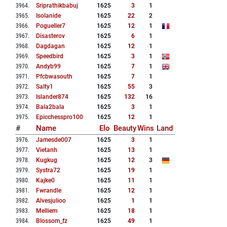
3964
.
Sriprathikbabuj
1625
3
1
3965
.
Isolanide
1625
22
2
3966
.
Pogueller7
1625
12
1
3967
.
Disasterov
1625
6
1
3968
.
Dagdagan
1625
12
1
3969
.
Speedbird
1625
3
1
3970
.
Andyb99
1625
7
1
3971
.
Pfcbwasouth
1625
7
1
3972
.
Salty1
1625
55
3
3973
.
Islander874
1625
132
16
3974
.
Bala2bala
1625
3
1
3975
.
Epicchesspro100
1625
12
1
#
Name
Elo
Beauty
Wins
Land
3976
.
Jamesde007
1625
3
1
3977
.
Vietanh
1625
13
1
3978
.
Kugkug
1625
12
3
3979
.
Systra72
1625
19
1
3980
.
Kajke0
1625
11
1
3981
.
Fwrandle
1625
12
1
3982
.
Alvesjulioo
1625
1
1
3983
.
Melliem
1625
18
1
3984
.
Blossom_fz
1625
49
1