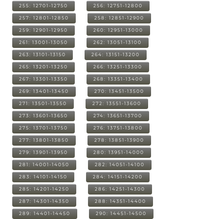
255: 12701-12750
256: 12751-12800
257: 12801-12850
258: 12851-12900
259: 12901-12950
260: 12951-13000
261: 13001-13050
262: 13051-13100
263: 13101-13150
264: 13151-13200
265: 13201-13250
266: 13251-13300
267: 13301-13350
268: 13351-13400
269: 13401-13450
270: 13451-13500
271: 13501-13550
272: 13551-13600
273: 13601-13650
274: 13651-13700
275: 13701-13750
276: 13751-13800
277: 13801-13850
278: 13851-13900
279: 13901-13950
280: 13951-14000
281: 14001-14050
282: 14051-14100
283: 14101-14150
284: 14151-14200
285: 14201-14250
286: 14251-14300
287: 14301-14350
288: 14351-14400
289: 14401-14450
290: 14451-14500