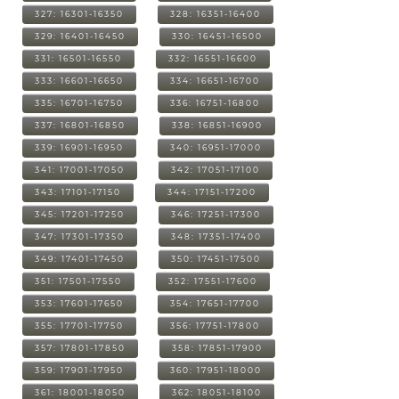
327: 16301-16350
328: 16351-16400
329: 16401-16450
330: 16451-16500
331: 16501-16550
332: 16551-16600
333: 16601-16650
334: 16651-16700
335: 16701-16750
336: 16751-16800
337: 16801-16850
338: 16851-16900
339: 16901-16950
340: 16951-17000
341: 17001-17050
342: 17051-17100
343: 17101-17150
344: 17151-17200
345: 17201-17250
346: 17251-17300
347: 17301-17350
348: 17351-17400
349: 17401-17450
350: 17451-17500
351: 17501-17550
352: 17551-17600
353: 17601-17650
354: 17651-17700
355: 17701-17750
356: 17751-17800
357: 17801-17850
358: 17851-17900
359: 17901-17950
360: 17951-18000
361: 18001-18050
362: 18051-18100