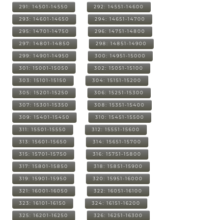
291: 14501-14550
292: 14551-14600
293: 14601-14650
294: 14651-14700
295: 14701-14750
296: 14751-14800
297: 14801-14850
298: 14851-14900
299: 14901-14950
300: 14951-15000
301: 15001-15050
302: 15051-15100
303: 15101-15150
304: 15151-15200
305: 15201-15250
306: 15251-15300
307: 15301-15350
308: 15351-15400
309: 15401-15450
310: 15451-15500
311: 15501-15550
312: 15551-15600
313: 15601-15650
314: 15651-15700
315: 15701-15750
316: 15751-15800
317: 15801-15850
318: 15851-15900
319: 15901-15950
320: 15951-16000
321: 16001-16050
322: 16051-16100
323: 16101-16150
324: 16151-16200
325: 16201-16250
326: 16251-16300