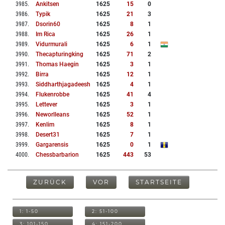
3985
.
Ankitsen
1625
15
0
3986
.
Typik
1625
21
3
3987
.
Dsorin60
1625
8
1
3988
.
Im Rica
1625
26
1
3989
.
Vidurmurali
1625
6
1
3990
.
Thecapturingking
1625
71
2
3991
.
Thomas Haegin
1625
3
1
3992
.
Birra
1625
12
1
3993
.
Siddharthjagadeesh
1625
4
1
3994
.
Flukenrobbe
1625
41
4
3995
.
Lettever
1625
3
1
3996
.
Neworlleans
1625
52
1
3997
.
Kenlim
1625
8
1
3998
.
Desert31
1625
7
1
3999
.
Gargarensis
1625
0
1
4000
.
Chessbarbarion
1625
443
53
ZURÜCK
VOR
STARTSEITE
1: 1-50
2: 51-100
3: 101-150
4: 151-200