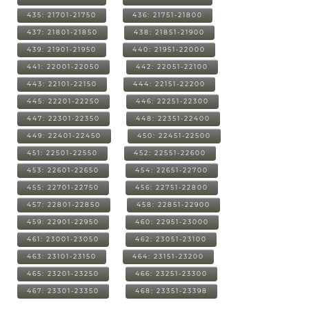
435: 21701-21750
436: 21751-21800
437: 21801-21850
438: 21851-21900
439: 21901-21950
440: 21951-22000
441: 22001-22050
442: 22051-22100
443: 22101-22150
444: 22151-22200
445: 22201-22250
446: 22251-22300
447: 22301-22350
448: 22351-22400
449: 22401-22450
450: 22451-22500
451: 22501-22550
452: 22551-22600
453: 22601-22650
454: 22651-22700
455: 22701-22750
456: 22751-22800
457: 22801-22850
458: 22851-22900
459: 22901-22950
460: 22951-23000
461: 23001-23050
462: 23051-23100
463: 23101-23150
464: 23151-23200
465: 23201-23250
466: 23251-23300
467: 23301-23350
468: 23351-23398