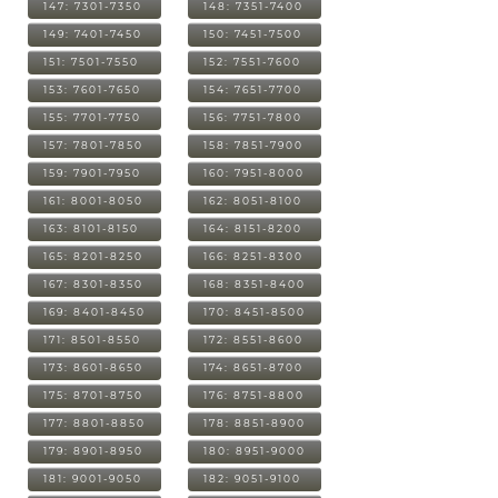
147: 7301-7350
148: 7351-7400
149: 7401-7450
150: 7451-7500
151: 7501-7550
152: 7551-7600
153: 7601-7650
154: 7651-7700
155: 7701-7750
156: 7751-7800
157: 7801-7850
158: 7851-7900
159: 7901-7950
160: 7951-8000
161: 8001-8050
162: 8051-8100
163: 8101-8150
164: 8151-8200
165: 8201-8250
166: 8251-8300
167: 8301-8350
168: 8351-8400
169: 8401-8450
170: 8451-8500
171: 8501-8550
172: 8551-8600
173: 8601-8650
174: 8651-8700
175: 8701-8750
176: 8751-8800
177: 8801-8850
178: 8851-8900
179: 8901-8950
180: 8951-9000
181: 9001-9050
182: 9051-9100