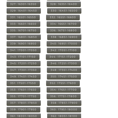
327: 16301-16350
328: 16351-16400
329: 16401-16450
330: 16451-16500
331: 16501-16550
332: 16551-16600
333: 16601-16650
334: 16651-16700
335: 16701-16750
336: 16751-16800
337: 16801-16850
338: 16851-16900
339: 16901-16950
340: 16951-17000
341: 17001-17050
342: 17051-17100
343: 17101-17150
344: 17151-17200
345: 17201-17250
346: 17251-17300
347: 17301-17350
348: 17351-17400
349: 17401-17450
350: 17451-17500
351: 17501-17550
352: 17551-17600
353: 17601-17650
354: 17651-17700
355: 17701-17750
356: 17751-17800
357: 17801-17850
358: 17851-17900
359: 17901-17950
360: 17951-18000
361: 18001-18050
362: 18051-18100