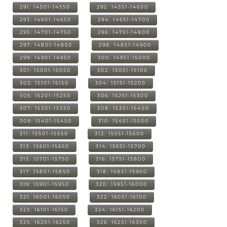
291: 14501-14550
292: 14551-14600
293: 14601-14650
294: 14651-14700
295: 14701-14750
296: 14751-14800
297: 14801-14850
298: 14851-14900
299: 14901-14950
300: 14951-15000
301: 15001-15050
302: 15051-15100
303: 15101-15150
304: 15151-15200
305: 15201-15250
306: 15251-15300
307: 15301-15350
308: 15351-15400
309: 15401-15450
310: 15451-15500
311: 15501-15550
312: 15551-15600
313: 15601-15650
314: 15651-15700
315: 15701-15750
316: 15751-15800
317: 15801-15850
318: 15851-15900
319: 15901-15950
320: 15951-16000
321: 16001-16050
322: 16051-16100
323: 16101-16150
324: 16151-16200
325: 16201-16250
326: 16251-16300