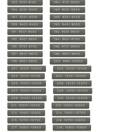
183: 9101-9150
184: 9151-9200
185: 9201-9250
186: 9251-9300
187: 9301-9350
188: 9351-9400
189: 9401-9450
190: 9451-9500
191: 9501-9550
192: 9551-9600
193: 9601-9650
194: 9651-9700
195: 9701-9750
196: 9751-9800
197: 9801-9850
198: 9851-9900
199: 9901-9950
200: 9951-10000
201: 10001-10050
202: 10051-10100
203: 10101-10150
204: 10151-10200
205: 10201-10250
206: 10251-10300
207: 10301-10350
208: 10351-10400
209: 10401-10450
210: 10451-10500
211: 10501-10550
212: 10551-10600
213: 10601-10650
214: 10651-10700
215: 10701-10750
216: 10751-10800
217: 10801-10850
218: 10851-10900