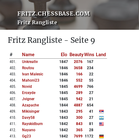
FRITZ.CHESSBASE.COM
Fritz Rangliste
Fritz Rangliste - Seite 9
#
Name
Elo
Beauty
Wins
Land
401
.
Unkreativ
1847
2076
167
402
.
Routou
1846
3658
234
403
.
Ivan Malesic
1846
166
22
404
.
Mahoni23
1846
552
55
405
.
Novid
1845
4699
766
406
.
Eroxyde
1845
289
27
407
.
Jvigner
1845
942
21
408
.
Azapache
1844
4887
654
409
.
Mikisinger
1843
295
41
410
.
Davy58
1843
300
27
411
.
Rayskidburn
1842
843
81
412
.
Nayano
1842
365
28
413
.
Gg23
1842
7699
1172