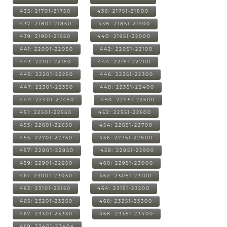
435: 21701-21750
436: 21751-21800
437: 21801-21850
438: 21851-21900
439: 21901-21950
440: 21951-22000
441: 22001-22050
442: 22051-22100
443: 22101-22150
444: 22151-22200
445: 22201-22250
446: 22251-22300
447: 22301-22350
448: 22351-22400
449: 22401-22450
450: 22451-22500
451: 22501-22550
452: 22551-22600
453: 22601-22650
454: 22651-22700
455: 22701-22750
456: 22751-22800
457: 22801-22850
458: 22851-22900
459: 22901-22950
460: 22951-23000
461: 23001-23050
462: 23051-23100
463: 23101-23150
464: 23151-23200
465: 23201-23250
466: 23251-23300
467: 23301-23350
468: 23351-23400
469: 23401-23404