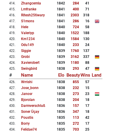
414
.
Zhangcemla
1842
284
41
415
.
Lmfranke
1841
400
71
416
.
Ritesh25tiwary
1841
2303
318
417
.
S1mons
1841
286
16
418
.
Hele
1840
724
58
419
.
Valeriyp
1840
1522
188
420
.
Km1234
1840
1584
130
421
.
Odu149
1840
233
24
422
.
Siggie
1839
1760
137
423
.
Grobi
1839
3162
337
424
.
Xavierobert
1839
1180
88
425
.
Swingbird
1838
293
47
#
Name
Elo
Beauty
Wins
Land
426
.
Wrrishi
1838
855
57
427
.
Jose_bonn
1838
232
15
428
.
Janosr
1838
273
23
429
.
Bjorolan
1838
204
18
430
.
Darmverschluß
1836
157
17
431
.
Soner Üçay
1836
347
18
432
.
Poustis
1835
113
42
433
.
Borry
1835
272
17
434
.
Felidae74
1835
703
25