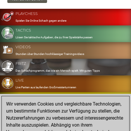
PLAYCHESS
Spielen Sie Online Schach gegen andere
TACTICS
Lösen Sie taktische Aufgaben, die zu Ihrer Spielstärke passen
VIDEOS
Stunden über Stunden hochklassiger Trainingsvideos
FRITZ
Das Schachprogramm, das wie ein Mensch spielt. Mit guten Tipps
LIVE
Live Partien aus laufenden Großmeisterturnieren
OPENINGS
Wir verwenden Cookies und vergleichbare Technologien,
Erfassen und Üben Sie Ihr Eröffnungsrepertoire
um bestimmte Funktionen zur Verfügung zu stellen, die
DATABASE
Nutzererfahrungen zu verbessern und interessengerechte
Acht Millionen starke Partien
Inhalte auszuspielen. Abhängig von ihrem
MYGAMES