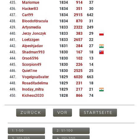
435
.
Mariomue
1834
914
37
436
.
Hacker83
1834
351
30
437
.
Carl99
1834
2915
642
438
.
Bloodofdracula
1834
870
31
439
.
Artysmedia
1833
2322
249
440
.
Jerzy Jonczyk
1833
383
29
441
.
Loetzzgen
1833
2657
22
442
.
Alpeshjadav
1831
284
27
443
.
Shadman993
1830
167
18
444
.
Orso6596
1830
102
13
445
.
Scorpion49
1830
226
14
446
.
Quiet1ne
1830
2525
25
447
.
Vogelgoaßvater
1829
6020
663
448
.
Rosaditadelima
1829
231
18
449
.
Inoday_mitra
1829
217
21
450
.
Kichess2020
1828
866
74
ZURÜCK
VOR
STARTSEITE
1: 1-50
2: 51-100
3: 101-150
4: 151-200