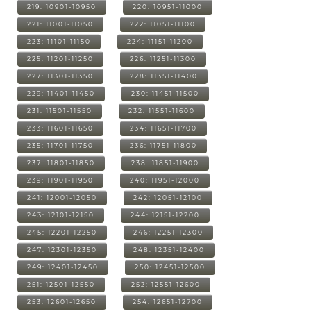
219: 10901-10950
220: 10951-11000
221: 11001-11050
222: 11051-11100
223: 11101-11150
224: 11151-11200
225: 11201-11250
226: 11251-11300
227: 11301-11350
228: 11351-11400
229: 11401-11450
230: 11451-11500
231: 11501-11550
232: 11551-11600
233: 11601-11650
234: 11651-11700
235: 11701-11750
236: 11751-11800
237: 11801-11850
238: 11851-11900
239: 11901-11950
240: 11951-12000
241: 12001-12050
242: 12051-12100
243: 12101-12150
244: 12151-12200
245: 12201-12250
246: 12251-12300
247: 12301-12350
248: 12351-12400
249: 12401-12450
250: 12451-12500
251: 12501-12550
252: 12551-12600
253: 12601-12650
254: 12651-12700