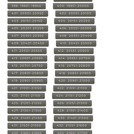
399: 19901-19950
400: 19951-20000
401: 20001-20050
402: 20051-20100
403: 20101-20150
404: 20151-20200
405: 20201-20250
406: 20251-20300
407: 20301-20350
408: 20351-20400
409: 20401-20450
410: 20451-20500
411: 20501-20550
412: 20551-20600
413: 20601-20650
414: 20651-20700
415: 20701-20750
416: 20751-20800
417: 20801-20850
418: 20851-20900
419: 20901-20950
420: 20951-21000
421: 21001-21050
422: 21051-21100
423: 21101-21150
424: 21151-21200
425: 21201-21250
426: 21251-21300
427: 21301-21350
428: 21351-21400
429: 21401-21450
430: 21451-21500
431: 21501-21550
432: 21551-21600
433: 21601-21650
434: 21651-21700