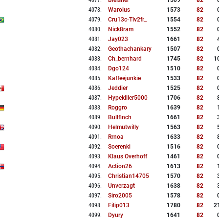
4077
.
Bleisner
1509
82
4078
.
Warolus
1573
82
4079
.
Cru13c-Tlv2fr_
1554
82
4080
.
Nick8ram
1552
82
4081
.
Jay023
1661
82
4082
.
Geothachankary
1507
82
4083
.
Ch_bernhard
1745
82
1
4084
.
Dgo124
1510
82
4085
.
Kaffeejunkie
1533
82
4086
.
Jeddier
1525
82
4087
.
Hypekiller5000
1706
82
4088
.
Roggro
1639
82
4089
.
Bullfinch
1661
82
4090
.
Helmutwilly
1563
82
4091
.
Rrnoa
1633
82
4092
.
Soerenki
1516
82
4093
.
Klaus Overhoff
1461
82
4094
.
Action26
1613
82
4095
.
Christian14705
1570
82
4096
.
Unverzagt
1638
82
4097
.
Siro2005
1578
82
4098
.
Filip013
1780
82
2
4099
.
Dyury
1641
82