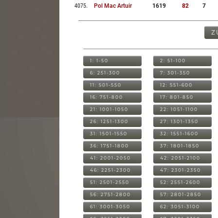
4075
.
Pol Mac Artuir
1619
82
7
Z
1: 1-50
2: 51-100
6: 251-300
7: 301-350
11: 501-550
12: 551-600
16: 751-800
17: 801-850
21: 1001-1050
22: 1051-1100
26: 1251-1300
27: 1301-1350
31: 1501-1550
32: 1551-1600
36: 1751-1800
37: 1801-1850
41: 2001-2050
42: 2051-2100
46: 2251-2300
47: 2301-2350
51: 2501-2550
52: 2551-2600
56: 2751-2800
57: 2801-2850
61: 3001-3050
62: 3051-3100