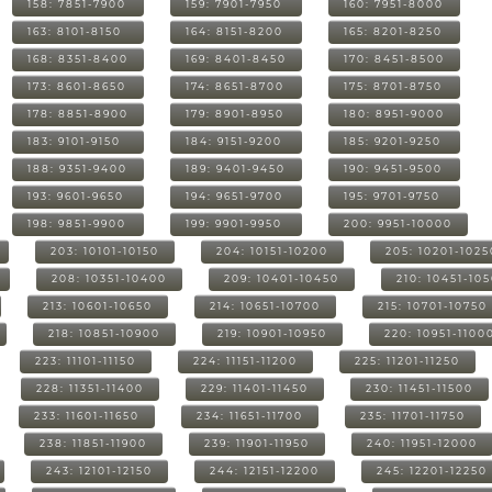
158: 7851-7900
159: 7901-7950
160: 7951-8000
163: 8101-8150
164: 8151-8200
165: 8201-8250
168: 8351-8400
169: 8401-8450
170: 8451-8500
173: 8601-8650
174: 8651-8700
175: 8701-8750
178: 8851-8900
179: 8901-8950
180: 8951-9000
183: 9101-9150
184: 9151-9200
185: 9201-9250
188: 9351-9400
189: 9401-9450
190: 9451-9500
193: 9601-9650
194: 9651-9700
195: 9701-9750
198: 9851-9900
199: 9901-9950
200: 9951-10000
203: 10101-10150
204: 10151-10200
205: 10201-1025
208: 10351-10400
209: 10401-10450
210: 10451-10
213: 10601-10650
214: 10651-10700
215: 10701-10750
218: 10851-10900
219: 10901-10950
220: 10951-1100
223: 11101-11150
224: 11151-11200
225: 11201-11250
228: 11351-11400
229: 11401-11450
230: 11451-11500
233: 11601-11650
234: 11651-11700
235: 11701-11750
238: 11851-11900
239: 11901-11950
240: 11951-12000
243: 12101-12150
244: 12151-12200
245: 12201-12250