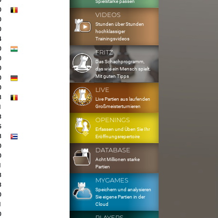
0
Spielstärke passen
0
VIDEOS
0
Stunden über Stunden
0
hochklassiger
4
Trainingsvideos
0
FRITZ
0
Das Schachprogramm,
0
das wie ein Mensch spielt.
Mit guten Tipps
0
0
LIVE
8
Live Partien aus laufenden
Großmeisterturnieren
1
3
OPENINGS
5
Erfassen und Üben Sie Ihr
8
Eröffnungsrepertoire
0
DATABASE
0
Acht Millionen starke
1
Partien
3
MYGAMES
3
Speichern und analysieren
0
Sie eigene Partien in der
1
Cloud
0
PLAYERS