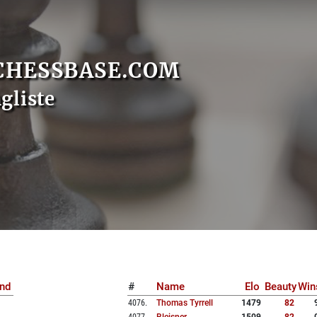
CHESSBASE.COM
gliste
nd
#
Name
Elo
Beauty
Win
4076
.
Thomas Tyrrell
1479
82