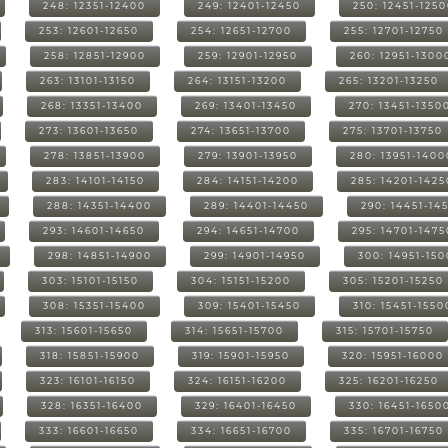
248: 12351-12400
249: 12401-12450
250: 12451-125
253: 12601-12650
254: 12651-12700
255: 12701-12750
258: 12851-12900
259: 12901-12950
260: 12951-1300
263: 13101-13150
264: 13151-13200
265: 13201-13250
268: 13351-13400
269: 13401-13450
270: 13451-1350
273: 13601-13650
274: 13651-13700
275: 13701-13750
278: 13851-13900
279: 13901-13950
280: 13951-1400
283: 14101-14150
284: 14151-14200
285: 14201-1425
288: 14351-14400
289: 14401-14450
290: 14451-14
293: 14601-14650
294: 14651-14700
295: 14701-1475
298: 14851-14900
299: 14901-14950
300: 14951-15
303: 15101-15150
304: 15151-15200
305: 15201-15250
308: 15351-15400
309: 15401-15450
310: 15451-1550
313: 15601-15650
314: 15651-15700
315: 15701-15750
318: 15851-15900
319: 15901-15950
320: 15951-16000
323: 16101-16150
324: 16151-16200
325: 16201-16250
328: 16351-16400
329: 16401-16450
330: 16451-1650
333: 16601-16650
334: 16651-16700
335: 16701-16750