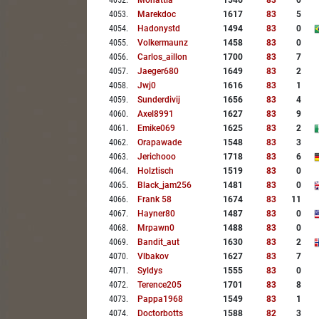
4052
.
Mohattia
1546
83
0
4053
.
Marekdoc
1617
83
5
4054
.
Hadonystd
1494
83
0
4055
.
Volkermaunz
1458
83
0
4056
.
Carlos_aillon
1700
83
7
4057
.
Jaeger680
1649
83
2
4058
.
Jwj0
1616
83
1
4059
.
Sunderdivij
1656
83
4
4060
.
Axel8991
1627
83
9
4061
.
Emike069
1625
83
2
4062
.
Orapawade
1548
83
3
4063
.
Jerichooo
1718
83
6
4064
.
Holztisch
1519
83
0
4065
.
Black_jam256
1481
83
0
4066
.
Frank 58
1674
83
11
4067
.
Hayner80
1487
83
0
4068
.
Mrpawn0
1488
83
0
4069
.
Bandit_aut
1630
83
2
4070
.
Vlbakov
1627
83
7
4071
.
Syldys
1555
83
0
4072
.
Terence205
1701
83
8
4073
.
Pappa1968
1549
83
1
4074
.
Doctorbotts
1588
82
3