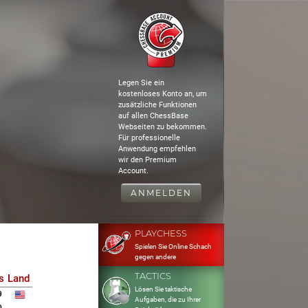
Legen Sie ein
kostenloses Konto an, um
zusätzliche Funktionen
auf allen ChessBase
Webseiten zu bekommen.
Für professionelle
Anwendung empfehlen
wir den Premium
Account.
ANMELDEN
PLAYCHESS
Spielen Sie Online Schach
gegen andere
TACTICS
s
Land
Lösen Sie taktische
9
Aufgaben, die zu Ihrer