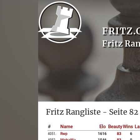
FRITZ.
Fritz Ran
Fritz Rangliste - Seite 82
#
Name
Elo
Beauty
Wins
La
4051
.
Rwp
1616
83
6