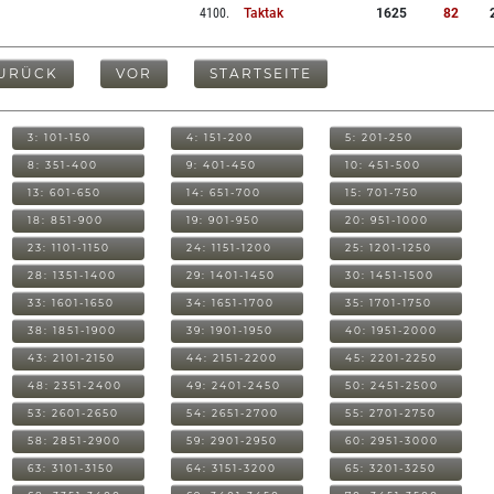
4100
.
Taktak
1625
82
URÜCK
VOR
STARTSEITE
3: 101-150
4: 151-200
5: 201-250
8: 351-400
9: 401-450
10: 451-500
13: 601-650
14: 651-700
15: 701-750
18: 851-900
19: 901-950
20: 951-1000
23: 1101-1150
24: 1151-1200
25: 1201-1250
28: 1351-1400
29: 1401-1450
30: 1451-1500
33: 1601-1650
34: 1651-1700
35: 1701-1750
38: 1851-1900
39: 1901-1950
40: 1951-2000
43: 2101-2150
44: 2151-2200
45: 2201-2250
48: 2351-2400
49: 2401-2450
50: 2451-2500
53: 2601-2650
54: 2651-2700
55: 2701-2750
58: 2851-2900
59: 2901-2950
60: 2951-3000
63: 3101-3150
64: 3151-3200
65: 3201-3250