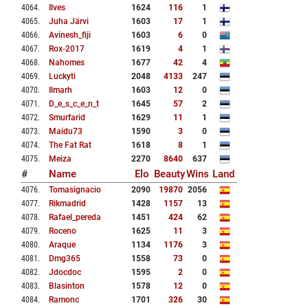
4064
.
Ilves
1624
116
1
4065
.
Juha Järvi
1603
17
1
4066
.
Avinesh_fiji
1603
6
0
4067
.
Rox-2017
1619
4
1
4068
.
Nahomes
1677
42
4
4069
.
Luckyti
2048
4133
247
4070
.
Ilmarh
1603
12
0
4071
.
D_e_s_c_e_n_t
1645
57
2
4072
.
Smurfarid
1629
11
1
4073
.
Maidu73
1590
3
0
4074
.
The Fat Rat
1618
8
1
4075
.
Meiza
2270
8640
637
#
Name
Elo
Beauty
Wins
Land
4076
.
Tomasignacio
2090
19870
2056
4077
.
Rikmadrid
1428
1157
13
4078
.
Rafael_pereda
1451
424
62
4079
.
Roceno
1625
11
3
4080
.
Araque
1134
1176
3
4081
.
Dmg365
1558
73
0
4082
.
Jdocdoc
1595
2
0
4083
.
Blasinton
1578
12
0
4084
.
Ramonc
1701
326
30