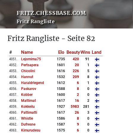
FRITZ.CHESSBASE.COM
Fritz Rangliste
Fritz Rangliste - Seite 82
#
Name
Elo
Beauty
Wins
Land
4051
.
Lejomima75
1735
420
91
4052
.
Pertsapera
1601
20
1
4053
.
Chicolini
1616
226
5
4054
.
Hannut
1532
209
8
4055
.
Haraldrlegend
1612
6
1
4056
.
Paskarov
1588
8
0
4057
.
Kobber
1600
2
0
4058
.
Mattimat
1617
16
2
4059
.
Kokkeilu
1927
5983
281
4060
.
Pattimatti
1617
26
3
4061
.
Whistle
1586
8
0
4062
.
Dufresne
1587
9
0
4063
.
Kimurudesu
1575
6
0