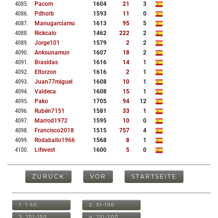
4085
.
Pacom
1604
21
3
4086
.
Pdhorb
1593
11
0
4087
.
Manugarciamu
1613
95
5
4088
.
Rickcalo
1462
222
2
4089
.
Jorge101
1579
2
2
4090
.
Anksunamun
1607
18
2
4091
.
Brasidas
1616
14
1
4092
.
Eltorzon
1616
2
1
4093
.
Juan77miguel
1608
10
1
4094
.
Valdeca
1608
15
1
4095
.
Pako
1705
94
12
4096
.
Rubén7151
1581
33
1
4097
.
Marrod1972
1595
10
0
4098
.
Francisco2018
1515
757
4
4099
.
Rodaballo1966
1568
8
1
4100
.
Lifevest
1600
5
0
ZURÜCK
VOR
STARTSEITE
1: 1-50
2: 51-100
3: 101-150
4: 151-200