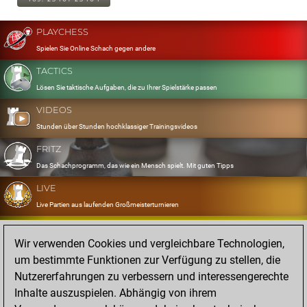
PLAYCHESS
Spielen Sie Online Schach gegen andere
TACTICS
Lösen Sie taktische Aufgaben, die zu Ihrer Spielstärke passen
VIDEOS
Stunden über Stunden hochklassiger Trainingsvideos
FRITZ
Das Schachprogramm, das wie ein Mensch spielt. Mit guten Tipps
LIVE
Live Partien aus laufenden Großmeisterturnieren
OPENINGS
Wir verwenden Cookies und vergleichbare Technologien,
Erfassen und Üben Sie Ihr Eröffnungsrepertoire
um bestimmte Funktionen zur Verfügung zu stellen, die
DATABASE
Nutzererfahrungen zu verbessern und interessengerechte
Acht Millionen starke Partien
Inhalte auszuspielen. Abhängig von ihrem
MYGAMES