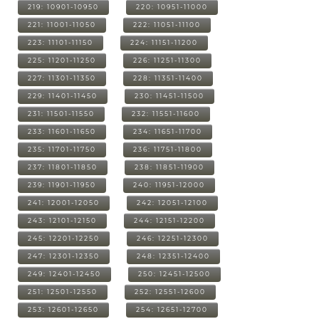
219: 10901-10950
220: 10951-11000
221: 11001-11050
222: 11051-11100
223: 11101-11150
224: 11151-11200
225: 11201-11250
226: 11251-11300
227: 11301-11350
228: 11351-11400
229: 11401-11450
230: 11451-11500
231: 11501-11550
232: 11551-11600
233: 11601-11650
234: 11651-11700
235: 11701-11750
236: 11751-11800
237: 11801-11850
238: 11851-11900
239: 11901-11950
240: 11951-12000
241: 12001-12050
242: 12051-12100
243: 12101-12150
244: 12151-12200
245: 12201-12250
246: 12251-12300
247: 12301-12350
248: 12351-12400
249: 12401-12450
250: 12451-12500
251: 12501-12550
252: 12551-12600
253: 12601-12650
254: 12651-12700