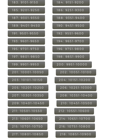
183: 9101-9150
184: 9151-9200
185: 9201-9250
186: 9251-9300
187: 9301-9350
188: 9351-9400
189: 9401-9450
190: 9451-9500
191: 9501-9550
192: 9551-9600
193: 9601-9650
194: 9651-9700
195: 9701-9750
196: 9751-9800
197: 9801-9850
198: 9851-9900
199: 9901-9950
200: 9951-10000
201: 10001-10050
202: 10051-10100
203: 10101-10150
204: 10151-10200
205: 10201-10250
206: 10251-10300
207: 10301-10350
208: 10351-10400
209: 10401-10450
210: 10451-10500
211: 10501-10550
212: 10551-10600
213: 10601-10650
214: 10651-10700
215: 10701-10750
216: 10751-10800
217: 10801-10850
218: 10851-10900