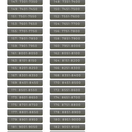
147: 7301-7350
148: 7351-7400
149: 7401-7450
150: 7451-7500
151: 7501-7550
152: 7551-7600
153: 7601-7650
154: 7651-7700
155: 7701-7750
156: 7751-7800
157: 7801-7850
158: 7851-7900
159: 7901-7950
160: 7951-8000
161: 8001-8050
162: 8051-8100
163: 8101-8150
164: 8151-8200
165: 8201-8250
166: 8251-8300
167: 8301-8350
168: 8351-8400
169: 8401-8450
170: 8451-8500
171: 8501-8550
172: 8551-8600
173: 8601-8650
174: 8651-8700
175: 8701-8750
176: 8751-8800
177: 8801-8850
178: 8851-8900
179: 8901-8950
180: 8951-9000
181: 9001-9050
182: 9051-9100