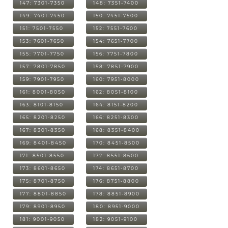
147: 7301-7350
148: 7351-7400
149: 7401-7450
150: 7451-7500
151: 7501-7550
152: 7551-7600
153: 7601-7650
154: 7651-7700
155: 7701-7750
156: 7751-7800
157: 7801-7850
158: 7851-7900
159: 7901-7950
160: 7951-8000
161: 8001-8050
162: 8051-8100
163: 8101-8150
164: 8151-8200
165: 8201-8250
166: 8251-8300
167: 8301-8350
168: 8351-8400
169: 8401-8450
170: 8451-8500
171: 8501-8550
172: 8551-8600
173: 8601-8650
174: 8651-8700
175: 8701-8750
176: 8751-8800
177: 8801-8850
178: 8851-8900
179: 8901-8950
180: 8951-9000
181: 9001-9050
182: 9051-9100