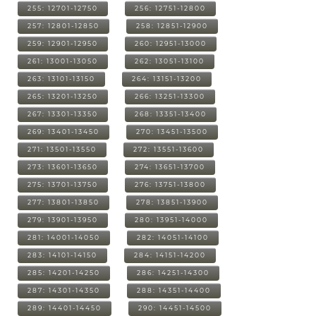
255: 12701-12750
256: 12751-12800
257: 12801-12850
258: 12851-12900
259: 12901-12950
260: 12951-13000
261: 13001-13050
262: 13051-13100
263: 13101-13150
264: 13151-13200
265: 13201-13250
266: 13251-13300
267: 13301-13350
268: 13351-13400
269: 13401-13450
270: 13451-13500
271: 13501-13550
272: 13551-13600
273: 13601-13650
274: 13651-13700
275: 13701-13750
276: 13751-13800
277: 13801-13850
278: 13851-13900
279: 13901-13950
280: 13951-14000
281: 14001-14050
282: 14051-14100
283: 14101-14150
284: 14151-14200
285: 14201-14250
286: 14251-14300
287: 14301-14350
288: 14351-14400
289: 14401-14450
290: 14451-14500