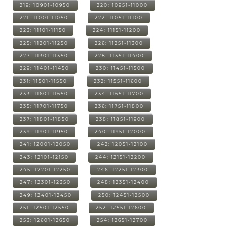
219: 10901-10950
220: 10951-11000
221: 11001-11050
222: 11051-11100
223: 11101-11150
224: 11151-11200
225: 11201-11250
226: 11251-11300
227: 11301-11350
228: 11351-11400
229: 11401-11450
230: 11451-11500
231: 11501-11550
232: 11551-11600
233: 11601-11650
234: 11651-11700
235: 11701-11750
236: 11751-11800
237: 11801-11850
238: 11851-11900
239: 11901-11950
240: 11951-12000
241: 12001-12050
242: 12051-12100
243: 12101-12150
244: 12151-12200
245: 12201-12250
246: 12251-12300
247: 12301-12350
248: 12351-12400
249: 12401-12450
250: 12451-12500
251: 12501-12550
252: 12551-12600
253: 12601-12650
254: 12651-12700