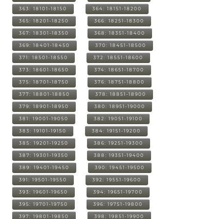
363: 18101-18150
364: 18151-18200
365: 18201-18250
366: 18251-18300
367: 18301-18350
368: 18351-18400
369: 18401-18450
370: 18451-18500
371: 18501-18550
372: 18551-18600
373: 18601-18650
374: 18651-18700
375: 18701-18750
376: 18751-18800
377: 18801-18850
378: 18851-18900
379: 18901-18950
380: 18951-19000
381: 19001-19050
382: 19051-19100
383: 19101-19150
384: 19151-19200
385: 19201-19250
386: 19251-19300
387: 19301-19350
388: 19351-19400
389: 19401-19450
390: 19451-19500
391: 19501-19550
392: 19551-19600
393: 19601-19650
394: 19651-19700
395: 19701-19750
396: 19751-19800
397: 19801-19850
398: 19851-19900