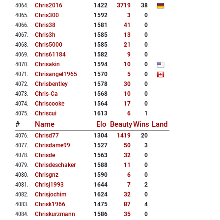
4064
.
Chris2016
1422
3719
38
4065
.
Chris300
1592
3
0
4066
.
Chris38
1581
41
0
4067
.
Chris3h
1585
13
0
4068
.
Chris5000
1585
21
0
4069
.
Chris61184
1582
9
0
4070
.
Chrisakin
1594
10
0
4071
.
Chrisangel1965
1570
5
0
4072
.
Chrisbentley
1578
30
0
4073
.
Chris-Ca
1568
10
0
4074
.
Chriscooke
1564
17
0
4075
.
Chriscui
1613
6
1
#
Name
Elo
Beauty
Wins
Land
4076
.
Chrisd77
1304
1419
20
4077
.
Chrisdame99
1527
50
3
4078
.
Chrisde
1563
32
0
4079
.
Chrisdeschaker
1588
11
0
4080
.
Chrisgnz
1590
6
0
4081
.
Chrisj1993
1644
7
2
4082
.
Chrisjochim
1624
32
0
4083
.
Chrisk1966
1475
87
4
4084
.
Chriskurzmann
1586
35
0