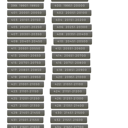
399: 19901-19950
400: 19951-20000
401: 20001-20050
402: 20051-20100
403: 20101-20150
404: 20151-20200
405: 20201-20250
406: 20251-20300
407: 20301-20350
408: 20351-20400
409: 20401-20450
410: 20451-20500
411: 20501-20550
412: 20551-20600
413: 20601-20650
414: 20651-20700
415: 20701-20750
416: 20751-20800
417: 20801-20850
418: 20851-20900
419: 20901-20950
420: 20951-21000
421: 21001-21050
422: 21051-21100
423: 21101-21150
424: 21151-21200
425: 21201-21250
426: 21251-21300
427: 21301-21350
428: 21351-21400
429: 21401-21450
430: 21451-21500
431: 21501-21550
432: 21551-21600
433: 21601-21650
434: 21651-21700