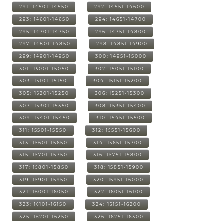
291: 14501-14550
292: 14551-14600
293: 14601-14650
294: 14651-14700
295: 14701-14750
296: 14751-14800
297: 14801-14850
298: 14851-14900
299: 14901-14950
300: 14951-15000
301: 15001-15050
302: 15051-15100
303: 15101-15150
304: 15151-15200
305: 15201-15250
306: 15251-15300
307: 15301-15350
308: 15351-15400
309: 15401-15450
310: 15451-15500
311: 15501-15550
312: 15551-15600
313: 15601-15650
314: 15651-15700
315: 15701-15750
316: 15751-15800
317: 15801-15850
318: 15851-15900
319: 15901-15950
320: 15951-16000
321: 16001-16050
322: 16051-16100
323: 16101-16150
324: 16151-16200
325: 16201-16250
326: 16251-16300