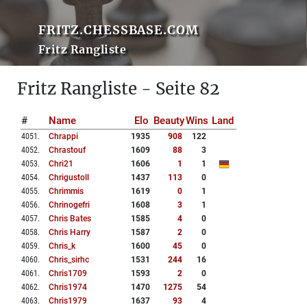
FRITZ.CHESSBASE.COM
Fritz Rangliste
Fritz Rangliste - Seite 82
#
Name
Elo
Beauty
Wins
Land
4051
.
Chrappi
1935
908
122
4052
.
Chrastouf
1609
88
3
4053
.
Chri21
1606
1
1
4054
.
Chrigustoll
1437
113
0
4055
.
Chrimmis
1619
0
1
4056
.
Chrinogefri
1608
3
1
4057
.
Chris Bates
1585
4
0
4058
.
Chris Harry
1587
2
0
4059
.
Chris_k
1600
45
0
4060
.
Chris_sirhc
1531
244
16
4061
.
Chris1709
1593
2
0
4062
.
Chris1974
1470
1275
54
4063
.
Chris1979
1637
93
4