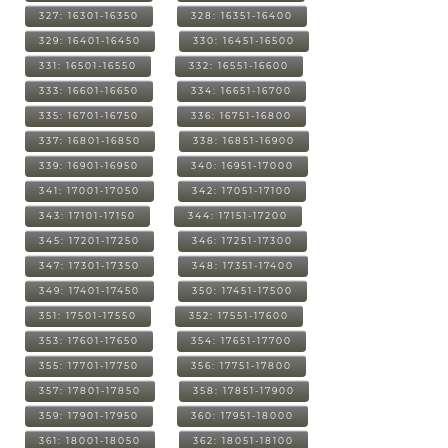
327: 16301-16350
328: 16351-16400
329: 16401-16450
330: 16451-16500
331: 16501-16550
332: 16551-16600
333: 16601-16650
334: 16651-16700
335: 16701-16750
336: 16751-16800
337: 16801-16850
338: 16851-16900
339: 16901-16950
340: 16951-17000
341: 17001-17050
342: 17051-17100
343: 17101-17150
344: 17151-17200
345: 17201-17250
346: 17251-17300
347: 17301-17350
348: 17351-17400
349: 17401-17450
350: 17451-17500
351: 17501-17550
352: 17551-17600
353: 17601-17650
354: 17651-17700
355: 17701-17750
356: 17751-17800
357: 17801-17850
358: 17851-17900
359: 17901-17950
360: 17951-18000
361: 18001-18050
362: 18051-18100