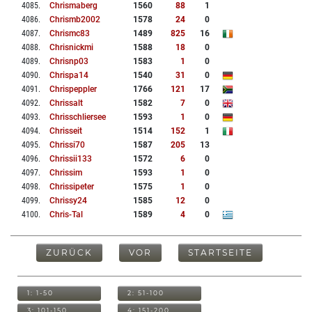
4085
.
Chrismaberg
1560
88
1
4086
.
Chrismb2002
1578
24
0
4087
.
Chrismc83
1489
825
16
4088
.
Chrisnickmi
1588
18
0
4089
.
Chrisnp03
1583
1
0
4090
.
Chrispa14
1540
31
0
4091
.
Chrispeppler
1766
121
17
4092
.
Chrissalt
1582
7
0
4093
.
Chrisschliersee
1593
1
0
4094
.
Chrisseit
1514
152
1
4095
.
Chrissi70
1587
205
13
4096
.
Chrissii133
1572
6
0
4097
.
Chrissim
1593
1
0
4098
.
Chrissipeter
1575
1
0
4099
.
Chrissy24
1585
12
0
4100
.
Chris-Tal
1589
4
0
ZURÜCK
VOR
STARTSEITE
1: 1-50
2: 51-100
3: 101-150
4: 151-200