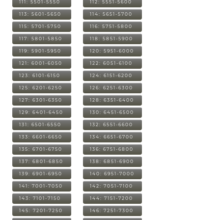
111: 5501-5550
112: 5551-5600
113: 5601-5650
114: 5651-5700
115: 5701-5750
116: 5751-5800
117: 5801-5850
118: 5851-5900
119: 5901-5950
120: 5951-6000
121: 6001-6050
122: 6051-6100
123: 6101-6150
124: 6151-6200
125: 6201-6250
126: 6251-6300
127: 6301-6350
128: 6351-6400
129: 6401-6450
130: 6451-6500
131: 6501-6550
132: 6551-6600
133: 6601-6650
134: 6651-6700
135: 6701-6750
136: 6751-6800
137: 6801-6850
138: 6851-6900
139: 6901-6950
140: 6951-7000
141: 7001-7050
142: 7051-7100
143: 7101-7150
144: 7151-7200
145: 7201-7250
146: 7251-7300