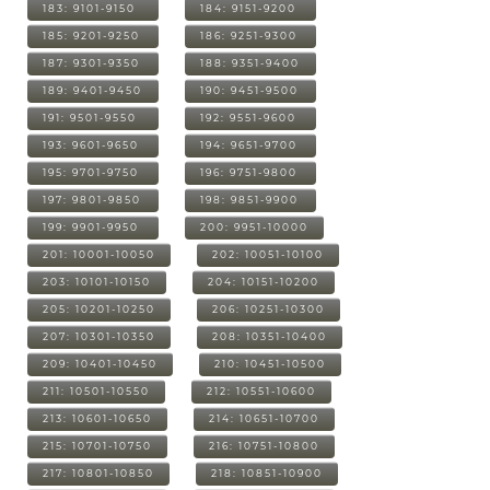
183: 9101-9150
184: 9151-9200
185: 9201-9250
186: 9251-9300
187: 9301-9350
188: 9351-9400
189: 9401-9450
190: 9451-9500
191: 9501-9550
192: 9551-9600
193: 9601-9650
194: 9651-9700
195: 9701-9750
196: 9751-9800
197: 9801-9850
198: 9851-9900
199: 9901-9950
200: 9951-10000
201: 10001-10050
202: 10051-10100
203: 10101-10150
204: 10151-10200
205: 10201-10250
206: 10251-10300
207: 10301-10350
208: 10351-10400
209: 10401-10450
210: 10451-10500
211: 10501-10550
212: 10551-10600
213: 10601-10650
214: 10651-10700
215: 10701-10750
216: 10751-10800
217: 10801-10850
218: 10851-10900