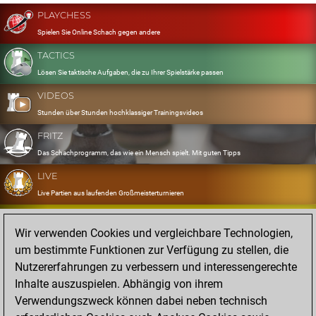
PLAYCHESS
Spielen Sie Online Schach gegen andere
TACTICS
Lösen Sie taktische Aufgaben, die zu Ihrer Spielstärke passen
VIDEOS
Stunden über Stunden hochklassiger Trainingsvideos
FRITZ
Das Schachprogramm, das wie ein Mensch spielt. Mit guten Tipps
LIVE
Live Partien aus laufenden Großmeisterturnieren
OPENINGS
Wir verwenden Cookies und vergleichbare Technologien,
Erfassen und Üben Sie Ihr Eröffnungsrepertoire
um bestimmte Funktionen zur Verfügung zu stellen, die
DATABASE
Nutzererfahrungen zu verbessern und interessengerechte
Acht Millionen starke Partien
Inhalte auszuspielen. Abhängig von ihrem
MYGAMES
Verwendungszweck können dabei neben technisch
Speichern und analysieren Sie eigene Partien in der Cloud