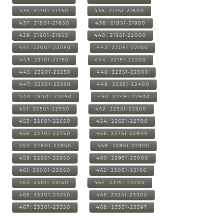
435: 21701-21750
436: 21751-21800
437: 21801-21850
438: 21851-21900
439: 21901-21950
440: 21951-22000
441: 22001-22050
442: 22051-22100
443: 22101-22150
444: 22151-22200
445: 22201-22250
446: 22251-22300
447: 22301-22350
448: 22351-22400
449: 22401-22450
450: 22451-22500
451: 22501-22550
452: 22551-22600
453: 22601-22650
454: 22651-22700
455: 22701-22750
456: 22751-22800
457: 22801-22850
458: 22851-22900
459: 22901-22950
460: 22951-23000
461: 23001-23050
462: 23051-23100
463: 23101-23150
464: 23151-23200
465: 23201-23250
466: 23251-23300
467: 23301-23350
468: 23351-23397