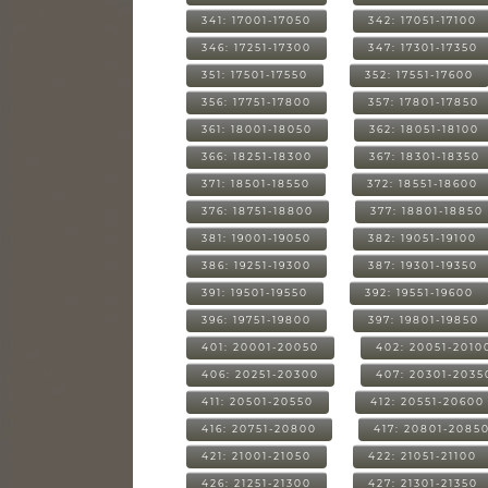
341: 17001-17050
342: 17051-17100
346: 17251-17300
347: 17301-17350
351: 17501-17550
352: 17551-17600
356: 17751-17800
357: 17801-17850
361: 18001-18050
362: 18051-18100
366: 18251-18300
367: 18301-18350
371: 18501-18550
372: 18551-18600
376: 18751-18800
377: 18801-18850
381: 19001-19050
382: 19051-19100
386: 19251-19300
387: 19301-19350
391: 19501-19550
392: 19551-19600
396: 19751-19800
397: 19801-19850
401: 20001-20050
402: 20051-2010
406: 20251-20300
407: 20301-2035
411: 20501-20550
412: 20551-20600
416: 20751-20800
417: 20801-2085
421: 21001-21050
422: 21051-21100
426: 21251-21300
427: 21301-21350