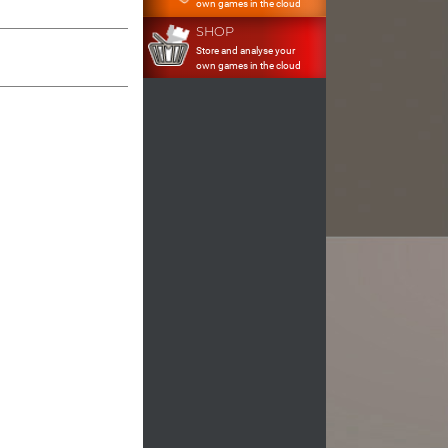
own games in the cloud
SHOP
Store and analyse your
own games in the cloud