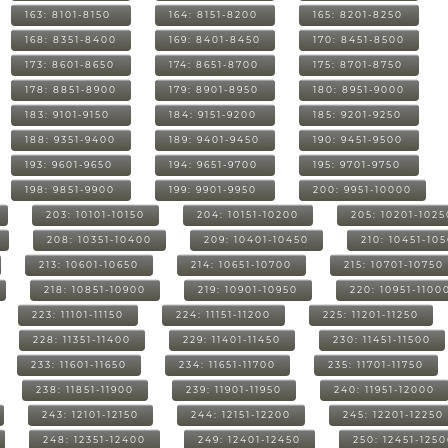
163: 8101-8150
164: 8151-8200
165: 8201-8250
168: 8351-8400
169: 8401-8450
170: 8451-8500
173: 8601-8650
174: 8651-8700
175: 8701-8750
178: 8851-8900
179: 8901-8950
180: 8951-9000
183: 9101-9150
184: 9151-9200
185: 9201-9250
188: 9351-9400
189: 9401-9450
190: 9451-9500
193: 9601-9650
194: 9651-9700
195: 9701-9750
198: 9851-9900
199: 9901-9950
200: 9951-10000
203: 10101-10150
204: 10151-10200
205: 10201-1025
208: 10351-10400
209: 10401-10450
210: 10451-10
213: 10601-10650
214: 10651-10700
215: 10701-10750
218: 10851-10900
219: 10901-10950
220: 10951-1100
223: 11101-11150
224: 11151-11200
225: 11201-11250
228: 11351-11400
229: 11401-11450
230: 11451-11500
233: 11601-11650
234: 11651-11700
235: 11701-11750
238: 11851-11900
239: 11901-11950
240: 11951-12000
243: 12101-12150
244: 12151-12200
245: 12201-12250
248: 12351-12400
249: 12401-12450
250: 12451-125