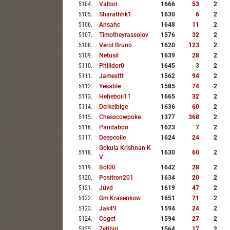
5104
.
Valbol
1666
53
2
5105
.
Sharathhk1
1630
6
2
5106
.
Ansahc
1648
11
2
5107
.
Timotheyrassolov
1576
32
2
5108
.
Verol Bruno
1620
123
2
5109
.
Netusil
1639
28
2
5110
.
Philidor0
1645
3
2
5111
.
Jamesttt
1562
94
2
5112
.
Yesable
1585
74
2
5113
.
Heheboii11
1665
32
2
5114
.
Derkelbige
1636
60
2
5115
.
Chesscowpoke
1377
368
2
5116
.
Pandaboo
1623
7
2
5117
.
Deepcolle
1624
24
2
Gokula Krishnan K
5118
.
1630
60
2
V
5119
.
Bol00
1642
28
2
5120
.
Positron201
1634
20
2
5121
.
Juvd
1619
47
2
5122
.
Gm Krasenkow
1651
71
2
5123
.
Jak49
1594
24
2
5124
.
Coget
1594
27
2
5125
.
Zetibiri
1564
17
2