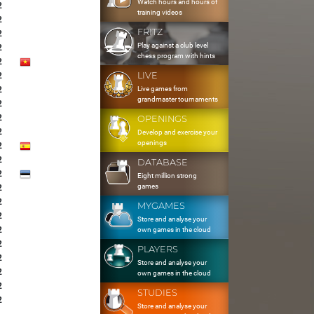
Watch hours and hours of
2
training videos
2
FRITZ
2
Play against a club level
2
chess program with hints
2
LIVE
2
Live games from
2
grandmaster tournaments
2
2
OPENINGS
2
Develop and exercise your
openings
2
2
DATABASE
2
Eight million strong
games
2
2
MYGAMES
2
Store and analyse your
2
own games in the cloud
2
PLAYERS
2
Store and analyse your
2
own games in the cloud
2
STUDIES
2
Store and analyse your