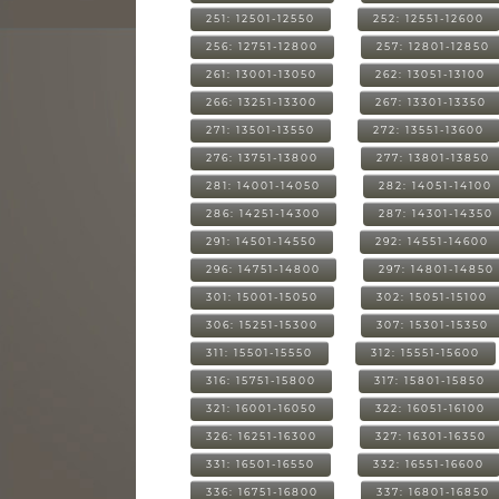
251: 12501-12550
252: 12551-12600
256: 12751-12800
257: 12801-12850
261: 13001-13050
262: 13051-13100
266: 13251-13300
267: 13301-13350
271: 13501-13550
272: 13551-13600
276: 13751-13800
277: 13801-13850
281: 14001-14050
282: 14051-14100
286: 14251-14300
287: 14301-14350
291: 14501-14550
292: 14551-14600
296: 14751-14800
297: 14801-14850
301: 15001-15050
302: 15051-15100
306: 15251-15300
307: 15301-15350
311: 15501-15550
312: 15551-15600
316: 15751-15800
317: 15801-15850
321: 16001-16050
322: 16051-16100
326: 16251-16300
327: 16301-16350
331: 16501-16550
332: 16551-16600
336: 16751-16800
337: 16801-16850