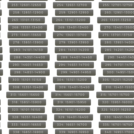
253: 12601-12650
254: 12651-12700
255: 12701-12750
258: 12851-12900
259: 12901-12950
260: 12951-1300
263: 13101-13150
264: 13151-13200
265: 13201-13250
268: 13351-13400
269: 13401-13450
270: 13451-1350
273: 13601-13650
274: 13651-13700
275: 13701-13750
278: 13851-13900
279: 13901-13950
280: 13951-1400
283: 14101-14150
284: 14151-14200
285: 14201-1425
288: 14351-14400
289: 14401-14450
290: 14451-14
293: 14601-14650
294: 14651-14700
295: 14701-1475
298: 14851-14900
299: 14901-14950
300: 14951-15
303: 15101-15150
304: 15151-15200
305: 15201-15250
308: 15351-15400
309: 15401-15450
310: 15451-1550
313: 15601-15650
314: 15651-15700
315: 15701-15750
318: 15851-15900
319: 15901-15950
320: 15951-16000
323: 16101-16150
324: 16151-16200
325: 16201-16250
328: 16351-16400
329: 16401-16450
330: 16451-1650
333: 16601-16650
334: 16651-16700
335: 16701-16750
338: 16851-16900
339: 16901-16950
340: 16951-1700