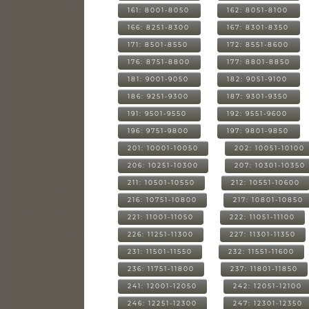
161: 8001-8050
162: 8051-8100
166: 8251-8300
167: 8301-8350
171: 8501-8550
172: 8551-8600
176: 8751-8800
177: 8801-8850
181: 9001-9050
182: 9051-9100
186: 9251-9300
187: 9301-9350
191: 9501-9550
192: 9551-9600
196: 9751-9800
197: 9801-9850
201: 10001-10050
202: 10051-10100
206: 10251-10300
207: 10301-10350
211: 10501-10550
212: 10551-10600
216: 10751-10800
217: 10801-10850
221: 11001-11050
222: 11051-11100
226: 11251-11300
227: 11301-11350
231: 11501-11550
232: 11551-11600
236: 11751-11800
237: 11801-11850
241: 12001-12050
242: 12051-12100
246: 12251-12300
247: 12301-12350