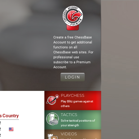
Create a free ChessBase
Account to get additional
functions on all
ChessBase web sites. For
professional use
subscribe to a Premium
Account.
LOGIN
PLAYCHESS
Play Blitz games against
others
TACTICS
s
Country
Solve tactical positions of
2
your strength
2
VIDEOS
2