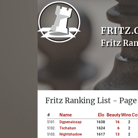
FRITZ.
Fritz Ra
Fritz Ranking List - Page
#
Name
Elo
Beauty
Wins
Co
5101
.
Dgpenalozap
1638
16
2
5102
.
Tschaban
1624
6
2
5103
.
Nightshadow
1617
13
2