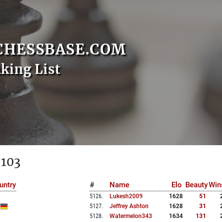
CHESSBASE.COM
nking List
 103
untry
#
Name
Elo
Beauty
Win
5126
.
Lukesh2009
1628
51
5127
.
Jeffrey Ashton
1628
31
5128
.
Watermelon343
1634
131