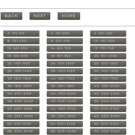
BACK
NEXT
HOME
3: 101-150
4: 151-200
5: 201-250
8: 351-400
9: 401-450
10: 451-500
13: 601-650
14: 651-700
15: 701-750
18: 851-900
19: 901-950
20: 951-1000
23: 1101-1150
24: 1151-1200
25: 1201-1250
28: 1351-1400
29: 1401-1450
30: 1451-1500
33: 1601-1650
34: 1651-1700
35: 1701-1750
38: 1851-1900
39: 1901-1950
40: 1951-2000
43: 2101-2150
44: 2151-2200
45: 2201-2250
48: 2351-2400
49: 2401-2450
50: 2451-2500
53: 2601-2650
54: 2651-2700
55: 2701-2750
58: 2851-2900
59: 2901-2950
60: 2951-3000
63: 3101-3150
64: 3151-3200
65: 3201-3250
68: 3351-3400
69: 3401-3450
70: 3451-3500