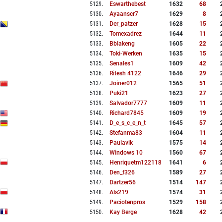
5129
.
Eswarthebest
1632
68
5130
.
Ayaanscr7
1629
8
5131
.
Der_patzer
1628
15
5132
.
Tomexadrez
1644
11
5133
.
Bblakeng
1605
22
5134
.
Toki-Werken
1635
15
5135
.
Senales1
1609
42
5136
.
Ritesh 4122
1646
29
5137
.
Joiner012
1565
51
5138
.
Puki21
1623
27
5139
.
Salvador7777
1609
11
5140
.
Richard7845
1609
19
5141
.
D_e_s_c_e_n_t
1645
57
5142
.
Stefanma83
1604
11
5143
.
Paulavik
1575
14
5144
.
Windows 10
1560
67
5145
.
Henriquetm122118
1641
6
5146
.
Den_f326
1589
27
5147
.
Dartzer56
1514
147
5148
.
Als219
1574
31
5149
.
Paciotenpros
1529
158
5150
.
Kay Berge
1628
42