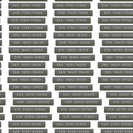
343: 17101-17150
344: 17151-17200
345: 17201-17250
348: 17351-17400
349: 17401-17450
350: 17451-1750
353: 17601-17650
354: 17651-17700
355: 17701-17750
358: 17851-17900
359: 17901-17950
360: 17951-1800
363: 18101-18150
364: 18151-18200
365: 18201-1825
368: 18351-18400
369: 18401-18450
370: 18451-185
373: 18601-18650
374: 18651-18700
375: 18701-1875
378: 18851-18900
379: 18901-18950
380: 18951-19
383: 19101-19150
384: 19151-19200
385: 19201-19250
388: 19351-19400
389: 19401-19450
390: 19451-195
393: 19601-19650
394: 19651-19700
395: 19701-19750
398: 19851-19900
399: 19901-19950
400: 19951-200
0
403: 20101-20150
404: 20151-20200
405: 20201-
0
408: 20351-20400
409: 20401-20450
410: 20451
413: 20601-20650
414: 20651-20700
415: 20701-2
0
418: 20851-20900
419: 20901-20950
420: 20951-
423: 21101-21150
424: 21151-21200
425: 21201-21250
428: 21351-21400
429: 21401-21450
430: 21451-215