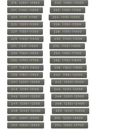
219: 10901-10950
220: 10951-11000
221: 11001-11050
222: 11051-11100
223: 11101-11150
224: 11151-11200
225: 11201-11250
226: 11251-11300
227: 11301-11350
228: 11351-11400
229: 11401-11450
230: 11451-11500
231: 11501-11550
232: 11551-11600
233: 11601-11650
234: 11651-11700
235: 11701-11750
236: 11751-11800
237: 11801-11850
238: 11851-11900
239: 11901-11950
240: 11951-12000
241: 12001-12050
242: 12051-12100
243: 12101-12150
244: 12151-12200
245: 12201-12250
246: 12251-12300
247: 12301-12350
248: 12351-12400
249: 12401-12450
250: 12451-12500
251: 12501-12550
252: 12551-12600
253: 12601-12650
254: 12651-12700