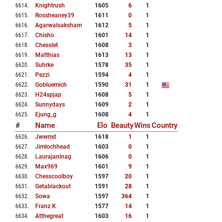
6614
.
Knightrush
1605
6
1
6615
.
Rossheaney39
1611
0
1
6616
.
Agarwalsaksham
1612
5
1
6617
.
Chisho
1601
14
1
6618
.
Chesslet
1608
3
1
6619
.
Matthias
1613
13
1
6620
.
Suhrke
1578
35
1
6621
.
Pezzi
1594
4
1
6622
.
Gobluemich
1590
31
1
6623
.
H24spjap
1608
5
1
6624
.
Sunnydays
1609
2
1
6625
.
Ejung_g
1608
4
1
#
Name
Elo
Beauty
Wins
Country
6626
.
Jwwmd
1618
1
1
6627
.
Jimlochhead
1603
0
1
6628
.
Laurajaninag
1606
0
1
6629
.
Max969
1601
9
1
6630
.
Chesscoolboy
1597
20
1
6631
.
Getablackout
1591
28
1
6632
.
Sowa
1597
364
1
6633
.
Franz K
1577
14
1
6634
.
Atthegreat
1603
16
1