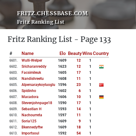
FRITZ.CHESSBASE.COM
Fritz Ranking List
Fritz Ranking List - Page 133
#
Name
Elo
Beauty
Wins
Country
6601
.
Wulli-Welper
1609
12
1
6602
.
Sricharanreddy
1623
12
1
6603
.
Facsimileuk
1605
17
1
6604
.
Nandishreetu
1608
11
1
6605
.
Alpersaraykoyluoglu
1596
23
1
6606
.
Spidinho
1602
6
1
6607
.
Macadora
1606
10
1
6608
.
Stevenjohnpage18
1590
17
1
6609
.
Sebastian H
1593
14
1
6610
.
Nachourreta
1597
11
1
6611
.
Soria125
1609
9
1
6612
.
Bkennedyftw
1609
18
1
6613
.
Importsoul
1592
54
1