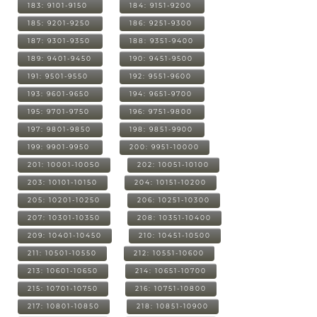
183: 9101-9150
184: 9151-9200
185: 9201-9250
186: 9251-9300
187: 9301-9350
188: 9351-9400
189: 9401-9450
190: 9451-9500
191: 9501-9550
192: 9551-9600
193: 9601-9650
194: 9651-9700
195: 9701-9750
196: 9751-9800
197: 9801-9850
198: 9851-9900
199: 9901-9950
200: 9951-10000
201: 10001-10050
202: 10051-10100
203: 10101-10150
204: 10151-10200
205: 10201-10250
206: 10251-10300
207: 10301-10350
208: 10351-10400
209: 10401-10450
210: 10451-10500
211: 10501-10550
212: 10551-10600
213: 10601-10650
214: 10651-10700
215: 10701-10750
216: 10751-10800
217: 10801-10850
218: 10851-10900