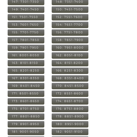
147: 7301-7350
148: 7351-7400
149: 7401-7450
150: 7451-7500
151: 7501-7550
152: 7551-7600
153: 7601-7650
154: 7651-7700
155: 7701-7750
156: 7751-7800
157: 7801-7850
158: 7851-7900
159: 7901-7950
160: 7951-8000
161: 8001-8050
162: 8051-8100
163: 8101-8150
164: 8151-8200
165: 8201-8250
166: 8251-8300
167: 8301-8350
168: 8351-8400
169: 8401-8450
170: 8451-8500
171: 8501-8550
172: 8551-8600
173: 8601-8650
174: 8651-8700
175: 8701-8750
176: 8751-8800
177: 8801-8850
178: 8851-8900
179: 8901-8950
180: 8951-9000
181: 9001-9050
182: 9051-9100