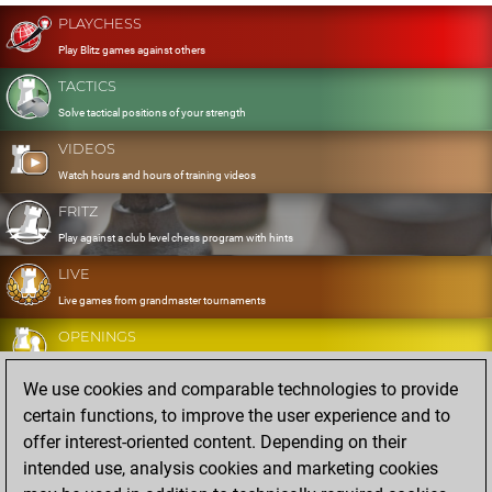
PLAYCHESS
Play Blitz games against others
TACTICS
Solve tactical positions of your strength
VIDEOS
Watch hours and hours of training videos
FRITZ
Play against a club level chess program with hints
LIVE
Live games from grandmaster tournaments
OPENINGS
Develop and exercise your openings
We use cookies and comparable technologies to provide
DATABASE
certain functions, to improve the user experience and to
Eight million strong games
offer interest-oriented content. Depending on their
MYGAMES
intended use, analysis cookies and marketing cookies
Store and analyse your own games in the cloud