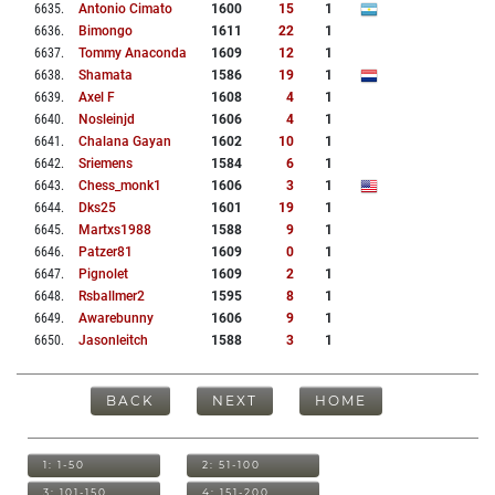
6635
.
Antonio Cimato
1600
15
1
6636
.
Bimongo
1611
22
1
6637
.
Tommy Anaconda
1609
12
1
6638
.
Shamata
1586
19
1
6639
.
Axel F
1608
4
1
6640
.
Nosleinjd
1606
4
1
6641
.
Chalana Gayan
1602
10
1
6642
.
Sriemens
1584
6
1
6643
.
Chess_monk1
1606
3
1
6644
.
Dks25
1601
19
1
6645
.
Martxs1988
1588
9
1
6646
.
Patzer81
1609
0
1
6647
.
Pignolet
1609
2
1
6648
.
Rsballmer2
1595
8
1
6649
.
Awarebunny
1606
9
1
6650
.
Jasonleitch
1588
3
1
BACK
NEXT
HOME
1: 1-50
2: 51-100
3: 101-150
4: 151-200