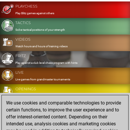
PLAYCHESS
Play Blitz games against others
TACTICS
Solve tactical positions of your strength
VIDEOS
Watch hours and hours of training videos
FRITZ
Play against a club level chess program with hints
LIVE
Live games from grandmaster tournaments
OPENINGS
Develop and exercise your openings
We use cookies and comparable technologies to provide
DATABASE
certain functions, to improve the user experience and to
Eight million strong games
offer interest-oriented content. Depending on their
MYGAMES
intended use, analysis cookies and marketing cookies
Store and analyse your own games in the cloud