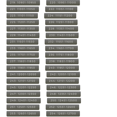
219: 10901-10950
220: 10951-11000
221: 11001-11050
222: 11051-11100
223: 11101-11150
224: 11151-11200
225: 11201-11250
226: 11251-11300
227: 11301-11350
228: 11351-11400
229: 11401-11450
230: 11451-11500
231: 11501-11550
232: 11551-11600
233: 11601-11650
234: 11651-11700
235: 11701-11750
236: 11751-11800
237: 11801-11850
238: 11851-11900
239: 11901-11950
240: 11951-12000
241: 12001-12050
242: 12051-12100
243: 12101-12150
244: 12151-12200
245: 12201-12250
246: 12251-12300
247: 12301-12350
248: 12351-12400
249: 12401-12450
250: 12451-12500
251: 12501-12550
252: 12551-12600
253: 12601-12650
254: 12651-12700