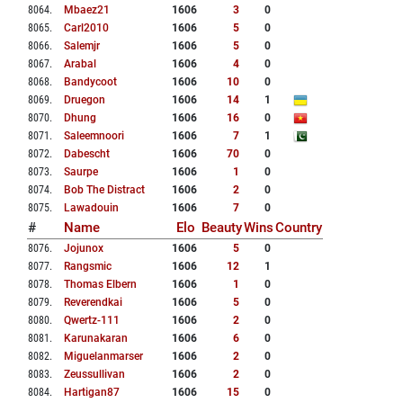
8064
.
Mbaez21
1606
3
0
8065
.
Carl2010
1606
5
0
8066
.
Salemjr
1606
5
0
8067
.
Arabal
1606
4
0
8068
.
Bandycoot
1606
10
0
8069
.
Druegon
1606
14
1
8070
.
Dhung
1606
16
0
8071
.
Saleemnoori
1606
7
1
8072
.
Dabescht
1606
70
0
8073
.
Saurpe
1606
1
0
8074
.
Bob The Distract
1606
2
0
8075
.
Lawadouin
1606
7
0
#
Name
Elo
Beauty
Wins
Country
8076
.
Jojunox
1606
5
0
8077
.
Rangsmic
1606
12
1
8078
.
Thomas Elbern
1606
1
0
8079
.
Reverendkai
1606
5
0
8080
.
Qwertz-111
1606
2
0
8081
.
Karunakaran
1606
6
0
8082
.
Miguelanmarser
1606
2
0
8083
.
Zeussullivan
1606
2
0
8084
.
Hartigan87
1606
15
0