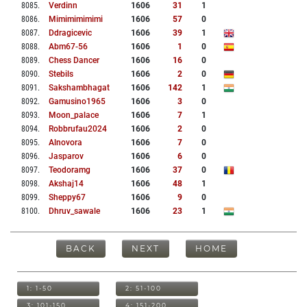
8085
.
Verdinn
1606
31
1
8086
.
Mimimimimimi
1606
57
0
8087
.
Ddragicevic
1606
39
1
8088
.
Abm67-56
1606
1
0
8089
.
Chess Dancer
1606
16
0
8090
.
Stebils
1606
2
0
8091
.
Sakshambhagat
1606
142
1
8092
.
Gamusino1965
1606
3
0
8093
.
Moon_palace
1606
7
1
8094
.
Robbrufau2024
1606
2
0
8095
.
Alnovora
1606
7
0
8096
.
Jasparov
1606
6
0
8097
.
Teodoramg
1606
37
0
8098
.
Akshaj14
1606
48
1
8099
.
Sheppy67
1606
9
0
8100
.
Dhruv_sawale
1606
23
1
BACK
NEXT
HOME
1: 1-50
2: 51-100
3: 101-150
4: 151-200