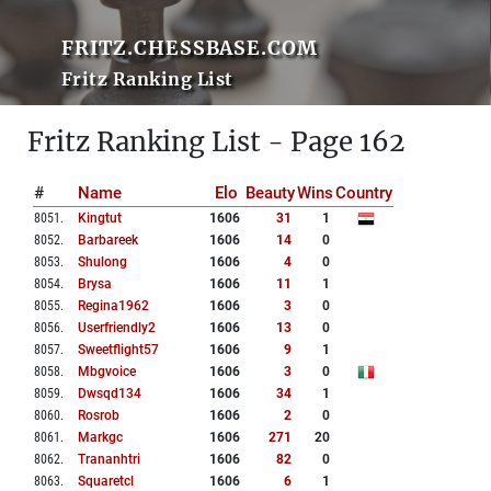
FRITZ.CHESSBASE.COM
Fritz Ranking List
Fritz Ranking List - Page 162
#
Name
Elo
Beauty
Wins
Country
8051
.
Kingtut
1606
31
1
8052
.
Barbareek
1606
14
0
8053
.
Shulong
1606
4
0
8054
.
Brysa
1606
11
1
8055
.
Regina1962
1606
3
0
8056
.
Userfriendly2
1606
13
0
8057
.
Sweetflight57
1606
9
1
8058
.
Mbgvoice
1606
3
0
8059
.
Dwsqd134
1606
34
1
8060
.
Rosrob
1606
2
0
8061
.
Markgc
1606
271
20
8062
.
Trananhtri
1606
82
0
8063
.
Squaretcl
1606
6
1