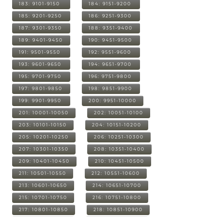
183: 9101-9150
184: 9151-9200
185: 9201-9250
186: 9251-9300
187: 9301-9350
188: 9351-9400
189: 9401-9450
190: 9451-9500
191: 9501-9550
192: 9551-9600
193: 9601-9650
194: 9651-9700
195: 9701-9750
196: 9751-9800
197: 9801-9850
198: 9851-9900
199: 9901-9950
200: 9951-10000
201: 10001-10050
202: 10051-10100
203: 10101-10150
204: 10151-10200
205: 10201-10250
206: 10251-10300
207: 10301-10350
208: 10351-10400
209: 10401-10450
210: 10451-10500
211: 10501-10550
212: 10551-10600
213: 10601-10650
214: 10651-10700
215: 10701-10750
216: 10751-10800
217: 10801-10850
218: 10851-10900