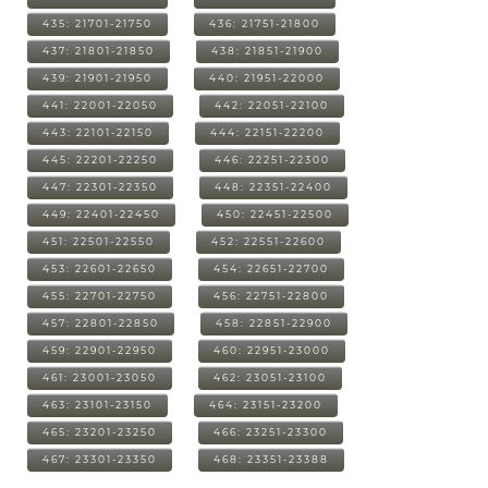
435: 21701-21750
436: 21751-21800
437: 21801-21850
438: 21851-21900
439: 21901-21950
440: 21951-22000
441: 22001-22050
442: 22051-22100
443: 22101-22150
444: 22151-22200
445: 22201-22250
446: 22251-22300
447: 22301-22350
448: 22351-22400
449: 22401-22450
450: 22451-22500
451: 22501-22550
452: 22551-22600
453: 22601-22650
454: 22651-22700
455: 22701-22750
456: 22751-22800
457: 22801-22850
458: 22851-22900
459: 22901-22950
460: 22951-23000
461: 23001-23050
462: 23051-23100
463: 23101-23150
464: 23151-23200
465: 23201-23250
466: 23251-23300
467: 23301-23350
468: 23351-23388