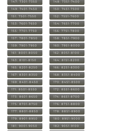
147: 7301-7350
148: 7351-7400
149: 7401-7450
150: 7451-7500
151: 7501-7550
152: 7551-7600
153: 7601-7650
154: 7651-7700
155: 7701-7750
156: 7751-7800
157: 7801-7850
158: 7851-7900
159: 7901-7950
160: 7951-8000
161: 8001-8050
162: 8051-8100
163: 8101-8150
164: 8151-8200
165: 8201-8250
166: 8251-8300
167: 8301-8350
168: 8351-8400
169: 8401-8450
170: 8451-8500
171: 8501-8550
172: 8551-8600
173: 8601-8650
174: 8651-8700
175: 8701-8750
176: 8751-8800
177: 8801-8850
178: 8851-8900
179: 8901-8950
180: 8951-9000
181: 9001-9050
182: 9051-9100