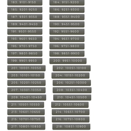
183: 9101-9150
184: 9151-9200
185: 9201-9250
186: 9251-9300
187: 9301-9350
188: 9351-9400
189: 9401-9450
190: 9451-9500
191: 9501-9550
192: 9551-9600
193: 9601-9650
194: 9651-9700
195: 9701-9750
196: 9751-9800
197: 9801-9850
198: 9851-9900
199: 9901-9950
200: 9951-10000
201: 10001-10050
202: 10051-10100
203: 10101-10150
204: 10151-10200
205: 10201-10250
206: 10251-10300
207: 10301-10350
208: 10351-10400
209: 10401-10450
210: 10451-10500
211: 10501-10550
212: 10551-10600
213: 10601-10650
214: 10651-10700
215: 10701-10750
216: 10751-10800
217: 10801-10850
218: 10851-10900