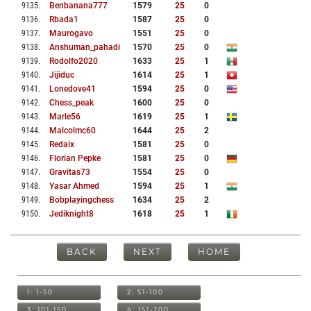
9135
.
Benbanana777
1579
25
0
9136
.
Rbada1
1587
25
0
9137
.
Maurogavo
1551
25
0
9138
.
Anshuman_pahadi
1570
25
0
9139
.
Rodolfo2020
1633
25
1
9140
.
Jijiduc
1614
25
1
9141
.
Lonedove41
1594
25
0
9142
.
Chess_peak
1600
25
0
9143
.
Marle56
1619
25
1
9144
.
Malcolmc60
1644
25
2
9145
.
Redaix
1581
25
0
9146
.
Florian Pepke
1581
25
0
9147
.
Gravitas73
1554
25
0
9148
.
Yasar Ahmed
1594
25
1
9149
.
Bobplayingchess
1634
25
2
9150
.
Jediknight8
1618
25
1
BACK
NEXT
HOME
1: 1-50
2: 51-100
3: 101-150
4: 151-200