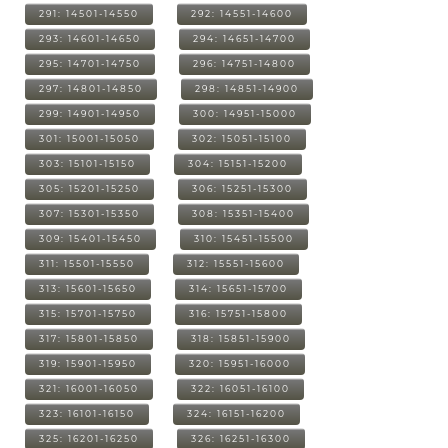
291: 14501-14550
292: 14551-14600
293: 14601-14650
294: 14651-14700
295: 14701-14750
296: 14751-14800
297: 14801-14850
298: 14851-14900
299: 14901-14950
300: 14951-15000
301: 15001-15050
302: 15051-15100
303: 15101-15150
304: 15151-15200
305: 15201-15250
306: 15251-15300
307: 15301-15350
308: 15351-15400
309: 15401-15450
310: 15451-15500
311: 15501-15550
312: 15551-15600
313: 15601-15650
314: 15651-15700
315: 15701-15750
316: 15751-15800
317: 15801-15850
318: 15851-15900
319: 15901-15950
320: 15951-16000
321: 16001-16050
322: 16051-16100
323: 16101-16150
324: 16151-16200
325: 16201-16250
326: 16251-16300