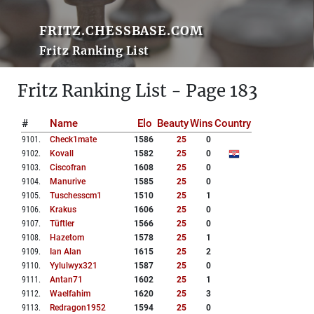
FRITZ.CHESSBASE.COM
Fritz Ranking List
Fritz Ranking List - Page 183
#
Name
Elo
Beauty
Wins
Country
9101
.
Check1mate
1586
25
0
9102
.
Kovall
1582
25
0
9103
.
Ciscofran
1608
25
0
9104
.
Manurive
1585
25
0
9105
.
Tuschesscm1
1510
25
1
9106
.
Krakus
1606
25
0
9107
.
Tüftler
1566
25
0
9108
.
Hazetom
1578
25
1
9109
.
Ian Alan
1615
25
2
9110
.
Yylulwyx321
1587
25
0
9111
.
Antan71
1602
25
1
9112
.
Waelfahim
1620
25
3
9113
.
Redragon1952
1594
25
0