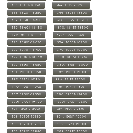
363: 18101-18150
364: 18151-18200
365: 18201-18250
366: 18251-18300
367: 18301-18350
368: 18351-18400
369: 18401-18450
370: 18451-18500
371: 18501-18550
372: 18551-18600
373: 18601-18650
374: 18651-18700
375: 18701-18750
376: 18751-18800
377: 18801-18850
378: 18851-18900
379: 18901-18950
380: 18951-19000
381: 19001-19050
382: 19051-19100
383: 19101-19150
384: 19151-19200
385: 19201-19250
386: 19251-19300
387: 19301-19350
388: 19351-19400
389: 19401-19450
390: 19451-19500
391: 19501-19550
392: 19551-19600
393: 19601-19650
394: 19651-19700
395: 19701-19750
396: 19751-19800
397: 19801-19850
398: 19851-19900