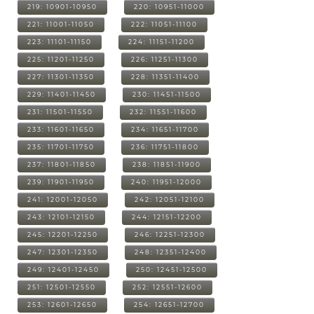
219: 10901-10950
220: 10951-11000
221: 11001-11050
222: 11051-11100
223: 11101-11150
224: 11151-11200
225: 11201-11250
226: 11251-11300
227: 11301-11350
228: 11351-11400
229: 11401-11450
230: 11451-11500
231: 11501-11550
232: 11551-11600
233: 11601-11650
234: 11651-11700
235: 11701-11750
236: 11751-11800
237: 11801-11850
238: 11851-11900
239: 11901-11950
240: 11951-12000
241: 12001-12050
242: 12051-12100
243: 12101-12150
244: 12151-12200
245: 12201-12250
246: 12251-12300
247: 12301-12350
248: 12351-12400
249: 12401-12450
250: 12451-12500
251: 12501-12550
252: 12551-12600
253: 12601-12650
254: 12651-12700