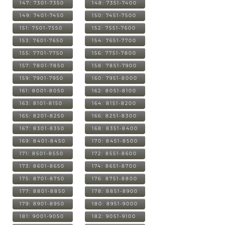
147: 7301-7350
148: 7351-7400
149: 7401-7450
150: 7451-7500
151: 7501-7550
152: 7551-7600
153: 7601-7650
154: 7651-7700
155: 7701-7750
156: 7751-7800
157: 7801-7850
158: 7851-7900
159: 7901-7950
160: 7951-8000
161: 8001-8050
162: 8051-8100
163: 8101-8150
164: 8151-8200
165: 8201-8250
166: 8251-8300
167: 8301-8350
168: 8351-8400
169: 8401-8450
170: 8451-8500
171: 8501-8550
172: 8551-8600
173: 8601-8650
174: 8651-8700
175: 8701-8750
176: 8751-8800
177: 8801-8850
178: 8851-8900
179: 8901-8950
180: 8951-9000
181: 9001-9050
182: 9051-9100