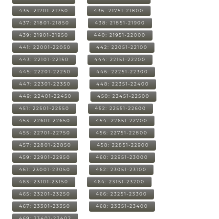
435: 21701-21750
436: 21751-21800
437: 21801-21850
438: 21851-21900
439: 21901-21950
440: 21951-22000
441: 22001-22050
442: 22051-22100
443: 22101-22150
444: 22151-22200
445: 22201-22250
446: 22251-22300
447: 22301-22350
448: 22351-22400
449: 22401-22450
450: 22451-22500
451: 22501-22550
452: 22551-22600
453: 22601-22650
454: 22651-22700
455: 22701-22750
456: 22751-22800
457: 22801-22850
458: 22851-22900
459: 22901-22950
460: 22951-23000
461: 23001-23050
462: 23051-23100
463: 23101-23150
464: 23151-23200
465: 23201-23250
466: 23251-23300
467: 23301-23350
468: 23351-23400
469: 23401-23402