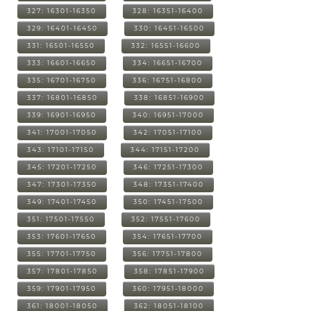
327: 16301-16350
328: 16351-16400
329: 16401-16450
330: 16451-16500
331: 16501-16550
332: 16551-16600
333: 16601-16650
334: 16651-16700
335: 16701-16750
336: 16751-16800
337: 16801-16850
338: 16851-16900
339: 16901-16950
340: 16951-17000
341: 17001-17050
342: 17051-17100
343: 17101-17150
344: 17151-17200
345: 17201-17250
346: 17251-17300
347: 17301-17350
348: 17351-17400
349: 17401-17450
350: 17451-17500
351: 17501-17550
352: 17551-17600
353: 17601-17650
354: 17651-17700
355: 17701-17750
356: 17751-17800
357: 17801-17850
358: 17851-17900
359: 17901-17950
360: 17951-18000
361: 18001-18050
362: 18051-18100