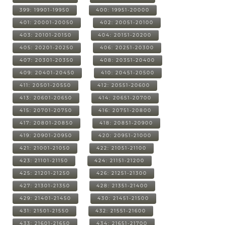
399: 19901-19950
400: 19951-20000
401: 20001-20050
402: 20051-20100
403: 20101-20150
404: 20151-20200
405: 20201-20250
406: 20251-20300
407: 20301-20350
408: 20351-20400
409: 20401-20450
410: 20451-20500
411: 20501-20550
412: 20551-20600
413: 20601-20650
414: 20651-20700
415: 20701-20750
416: 20751-20800
417: 20801-20850
418: 20851-20900
419: 20901-20950
420: 20951-21000
421: 21001-21050
422: 21051-21100
423: 21101-21150
424: 21151-21200
425: 21201-21250
426: 21251-21300
427: 21301-21350
428: 21351-21400
429: 21401-21450
430: 21451-21500
431: 21501-21550
432: 21551-21600
433: 21601-21650
434: 21651-21700