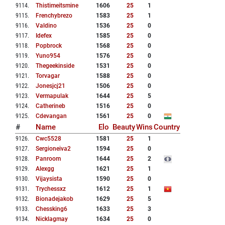
9114
.
Thistimeitsmine
1606
25
1
9115
.
Frenchybrezo
1583
25
1
9116
.
Valdino
1536
25
0
9117
.
Idefex
1585
25
0
9118
.
Popbrock
1568
25
0
9119
.
Yuno954
1576
25
0
9120
.
Thegeekinside
1531
25
0
9121
.
Torvagar
1588
25
0
9122
.
Jonesjcj21
1506
25
0
9123
.
Vermapulak
1644
25
5
9124
.
Catherineb
1516
25
0
9125
.
Cdevangan
1561
25
0
#
Name
Elo
Beauty
Wins
Country
9126
.
Cwc5528
1581
25
1
9127
.
Sergioneiva2
1594
25
0
9128
.
Panroom
1644
25
2
9129
.
Alexgg
1621
25
1
9130
.
Vijaysista
1590
25
0
9131
.
Trychessxz
1612
25
1
9132
.
Bionadejakob
1629
25
5
9133
.
Chessking6
1633
25
3
9134
.
Nicklagmay
1634
25
0