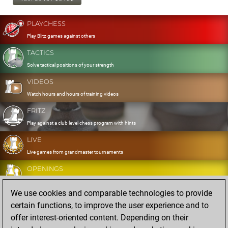
PLAYCHESS
Play Blitz games against others
TACTICS
Solve tactical positions of your strength
VIDEOS
Watch hours and hours of training videos
FRITZ
Play against a club level chess program with hints
LIVE
Live games from grandmaster tournaments
OPENINGS
Develop and exercise your openings
We use cookies and comparable technologies to provide
DATABASE
certain functions, to improve the user experience and to
Eight million strong games
offer interest-oriented content. Depending on their
MYGAMES