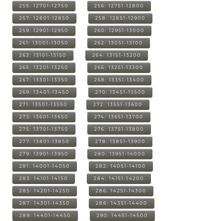
255: 12701-12750
256: 12751-12800
257: 12801-12850
258: 12851-12900
259: 12901-12950
260: 12951-13000
261: 13001-13050
262: 13051-13100
263: 13101-13150
264: 13151-13200
265: 13201-13250
266: 13251-13300
267: 13301-13350
268: 13351-13400
269: 13401-13450
270: 13451-13500
271: 13501-13550
272: 13551-13600
273: 13601-13650
274: 13651-13700
275: 13701-13750
276: 13751-13800
277: 13801-13850
278: 13851-13900
279: 13901-13950
280: 13951-14000
281: 14001-14050
282: 14051-14100
283: 14101-14150
284: 14151-14200
285: 14201-14250
286: 14251-14300
287: 14301-14350
288: 14351-14400
289: 14401-14450
290: 14451-14500