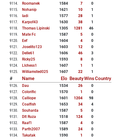
9114
.
Roomanek
1584
7
0
9115
.
Nohanip
1621
10
1
9116
.
Iadi
1577
28
1
9117
.
Karpof43
1630
38
1
9118
.
Thomas Lipinski
1305
1281
46
9119
.
Mate Fc
1587
5
0
9120
.
Eef
1604
4
0
9121
.
Joselito123
1603
12
0
9122
.
Delle61
1606
46
3
9123
.
Ricky25
1593
8
0
9124
.
Llchess1
1607
1
1
9125
.
Williamsted025
1607
22
1
#
Name
Elo
Beauty
Wins
Country
9126
.
Dau
1534
26
0
9127
.
Colorific
1570
1
0
9128
.
Calliope
1601
1204
98
9129
.
Coalfish
1653
34
4
9130
.
Souharda
1587
5
0
9131
.
Dlt Ruza
1518
124
0
9132
.
Raaf1
1587
4
0
9133
.
Parth2007
1589
24
0
9134
.
Takatak
1590
1
0