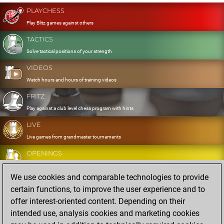
PLAYCHESS
Play Blitz games against others
TACTICS
Solve tactical positions of your strength
VIDEOS
Watch hours and hours of training videos
FRITZ
Play against a club level chess program with hints
LIVE
Live games from grandmaster tournaments
OPENINGS
Develop and exercise your openings
We use cookies and comparable technologies to provide
DATABASE
certain functions, to improve the user experience and to
Eight million strong games
offer interest-oriented content. Depending on their
MYGAMES
intended use, analysis cookies and marketing cookies
Store and analyse your own games in the cloud