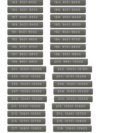
183: 9101-9150
184: 9151-9200
185: 9201-9250
186: 9251-9300
187: 9301-9350
188: 9351-9400
189: 9401-9450
190: 9451-9500
191: 9501-9550
192: 9551-9600
193: 9601-9650
194: 9651-9700
195: 9701-9750
196: 9751-9800
197: 9801-9850
198: 9851-9900
199: 9901-9950
200: 9951-10000
201: 10001-10050
202: 10051-10100
203: 10101-10150
204: 10151-10200
205: 10201-10250
206: 10251-10300
207: 10301-10350
208: 10351-10400
209: 10401-10450
210: 10451-10500
211: 10501-10550
212: 10551-10600
213: 10601-10650
214: 10651-10700
215: 10701-10750
216: 10751-10800
217: 10801-10850
218: 10851-10900