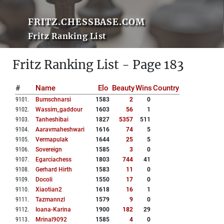
FRITZ.CHESSBASE.COM
Fritz Ranking List
Fritz Ranking List - Page 183
#
Name
Elo
Beauty
Wins
Country
9101
.
Bumschnarsi
1583
2
0
9102
.
Wassim_gaddour
1603
56
1
9103
.
Tanheshibai
1827
5357
511
9104
.
Aaravmaheshwari
1616
74
5
9105
.
Vermapulak
1644
25
5
9106
.
Sovereign
1585
3
0
9107
.
Egarciachess
1803
744
41
9108
.
Gerhard Hirth
1583
11
0
9109
.
Docoli
1550
17
0
9110
.
Xiaotian2
1618
16
1
9111
.
Tazmannzl
1579
9
0
9112
.
Ioana-Karina
1900
182
29
9113
.
Mrinal9092
1585
4
0