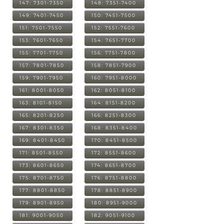
147: 7301-7350
148: 7351-7400
149: 7401-7450
150: 7451-7500
151: 7501-7550
152: 7551-7600
153: 7601-7650
154: 7651-7700
155: 7701-7750
156: 7751-7800
157: 7801-7850
158: 7851-7900
159: 7901-7950
160: 7951-8000
161: 8001-8050
162: 8051-8100
163: 8101-8150
164: 8151-8200
165: 8201-8250
166: 8251-8300
167: 8301-8350
168: 8351-8400
169: 8401-8450
170: 8451-8500
171: 8501-8550
172: 8551-8600
173: 8601-8650
174: 8651-8700
175: 8701-8750
176: 8751-8800
177: 8801-8850
178: 8851-8900
179: 8901-8950
180: 8951-9000
181: 9001-9050
182: 9051-9100