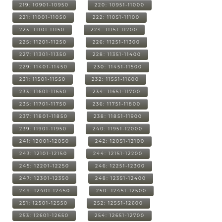
219: 10901-10950
220: 10951-11000
221: 11001-11050
222: 11051-11100
223: 11101-11150
224: 11151-11200
225: 11201-11250
226: 11251-11300
227: 11301-11350
228: 11351-11400
229: 11401-11450
230: 11451-11500
231: 11501-11550
232: 11551-11600
233: 11601-11650
234: 11651-11700
235: 11701-11750
236: 11751-11800
237: 11801-11850
238: 11851-11900
239: 11901-11950
240: 11951-12000
241: 12001-12050
242: 12051-12100
243: 12101-12150
244: 12151-12200
245: 12201-12250
246: 12251-12300
247: 12301-12350
248: 12351-12400
249: 12401-12450
250: 12451-12500
251: 12501-12550
252: 12551-12600
253: 12601-12650
254: 12651-12700