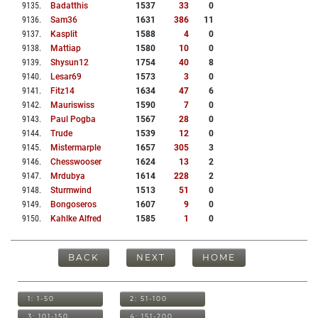
9135
.
Badatthis
1537
33
0
9136
.
Sam36
1631
386
11
9137
.
Kasplit
1588
4
0
9138
.
Mattiap
1580
10
0
9139
.
Shysun12
1754
40
8
9140
.
Lesar69
1573
3
0
9141
.
Fitz14
1634
47
6
9142
.
Mauriswiss
1590
7
0
9143
.
Paul Pogba
1567
28
0
9144
.
Trude
1539
12
0
9145
.
Mistermarple
1657
305
3
9146
.
Chesswooser
1624
13
2
9147
.
Mrdubya
1614
228
2
9148
.
Sturmwind
1513
51
0
9149
.
Bongoseros
1607
9
0
9150
.
Kahlke Alfred
1585
1
0
BACK
NEXT
HOME
1: 1-50
2: 51-100
3: 101-150
4: 151-200