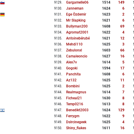
9129
.
Gargamelle06
1514
149
9130
.
Janneman
1624
6
9131
.
Ege Özdemir
1623
2
9132
.
Mr Slapking
1621
6
9133
.
Bullyman200
1608
69
9134
.
Agromat2001
1622
4
9135
.
Antoinebérubé
1621
12
9136
.
Mehdi110
1625
3
9137
.
Zebulonxl
1603
66
9138
.
Camaleoncio
1627
16
9139
.
Alex7v
1614
5
9140
.
Gogoki
1594
17
9141
.
Panchita
1608
6
9142
.
Az132
1625
11
9143
.
Bombini
1625
2
9144
.
Realmagnus
1614
7
9145
.
Ficheal21
1630
8
9146
.
Temp0216
1613
8
9147
.
Benedikt2003
1624
129
9148
.
Ferrygm
1622
9
9149
.
Dslrcinegeek
1625
4
9150
.
Shiny_flakes
1611
16