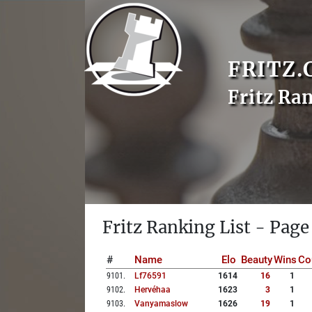
FRITZ.
Fritz Ra
Fritz Ranking List - Page
#
Name
Elo
Beauty
Wins
Co
9101
.
Lf76591
1614
16
1
9102
.
Hervéhaa
1623
3
1
9103
.
Vanyamaslow
1626
19
1