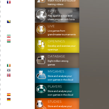
Watch hours and hours of
1
training videos
1
FRITZ
1
Play against a club level
1
chess program with hints
1
LIVE
1
Live games from
1
grandmaster tournaments
1
1
OPENINGS
1
Develop and exercise your
openings
1
1
DATABASE
1
Eight million strong
games
1
1
MYGAMES
1
Store and analyse your
1
own games in the cloud
1
PLAYERS
1
Store and analyse your
1
own games in the cloud
1
STUDIES
1
Store and analyse your