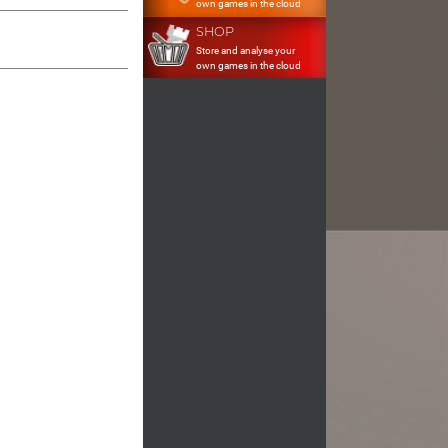
own games in the cloud
SHOP
Store and analyse your
own games in the cloud