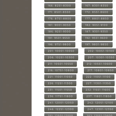
166: 8251-8300
167: 8301-8350
171: 8501-8550
172: 8551-8600
176: 8751-8800
177: 8801-8850
181: 9001-9050
182: 9051-9100
186: 9251-9300
187: 9301-9350
191: 9501-9550
192: 9551-9600
196: 9751-9800
197: 9801-9850
201: 10001-10050
202: 10051-10100
206: 10251-10300
207: 10301-10350
211: 10501-10550
212: 10551-10600
216: 10751-10800
217: 10801-10850
221: 11001-11050
222: 11051-11100
226: 11251-11300
227: 11301-11350
231: 11501-11550
232: 11551-11600
236: 11751-11800
237: 11801-11850
241: 12001-12050
242: 12051-12100
246: 12251-12300
247: 12301-12350
251: 12501-12550
252: 12551-12600