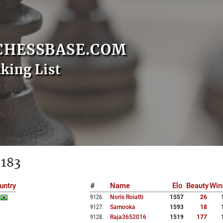
CHESSBASE.COM
nking List
 183
untry
#
Name
Elo
Beauty
Win
9126
.
Noris Roiatti
1557
26
9127
.
Samooka
1593
18
9128
.
Raja3652016
1519
177