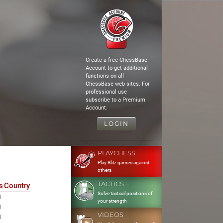
Create a free ChessBase
Account to get additional
functions on all
ChessBase web sites. For
professional use
subscribe to a Premium
Account.
LOGIN
PLAYCHESS
Play Blitz games against
others
TACTICS
s
Country
Solve tactical positions of
1
your strength
1
VIDEOS
1