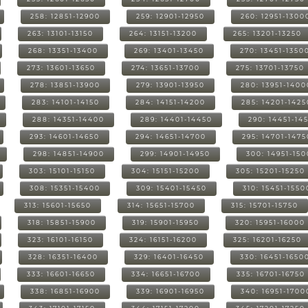
258: 12851-12900
259: 12901-12950
260: 12951-1300
263: 13101-13150
264: 13151-13200
265: 13201-13250
268: 13351-13400
269: 13401-13450
270: 13451-1350
273: 13601-13650
274: 13651-13700
275: 13701-13750
278: 13851-13900
279: 13901-13950
280: 13951-1400
283: 14101-14150
284: 14151-14200
285: 14201-1425
288: 14351-14400
289: 14401-14450
290: 14451-14
293: 14601-14650
294: 14651-14700
295: 14701-1475
298: 14851-14900
299: 14901-14950
300: 14951-15
303: 15101-15150
304: 15151-15200
305: 15201-15250
308: 15351-15400
309: 15401-15450
310: 15451-1550
313: 15601-15650
314: 15651-15700
315: 15701-15750
318: 15851-15900
319: 15901-15950
320: 15951-16000
323: 16101-16150
324: 16151-16200
325: 16201-16250
328: 16351-16400
329: 16401-16450
330: 16451-1650
333: 16601-16650
334: 16651-16700
335: 16701-16750
338: 16851-16900
339: 16901-16950
340: 16951-1700