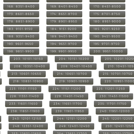
168: 8351-8400
169: 8401-8450
170: 8451-8500
173: 8601-8650
174: 8651-8700
175: 8701-8750
178: 8851-8900
179: 8901-8950
180: 8951-9000
183: 9101-9150
184: 9151-9200
185: 9201-9250
188: 9351-9400
189: 9401-9450
190: 9451-9500
193: 9601-9650
194: 9651-9700
195: 9701-9750
198: 9851-9900
199: 9901-9950
200: 9951-10000
203: 10101-10150
204: 10151-10200
205: 10201-1025
208: 10351-10400
209: 10401-10450
210: 10451-10
213: 10601-10650
214: 10651-10700
215: 10701-10750
218: 10851-10900
219: 10901-10950
220: 10951-1100
223: 11101-11150
224: 11151-11200
225: 11201-11250
228: 11351-11400
229: 11401-11450
230: 11451-11500
233: 11601-11650
234: 11651-11700
235: 11701-11750
238: 11851-11900
239: 11901-11950
240: 11951-12000
243: 12101-12150
244: 12151-12200
245: 12201-12250
248: 12351-12400
249: 12401-12450
250: 12451-125
253: 12601-12650
254: 12651-12700
255: 12701-12750