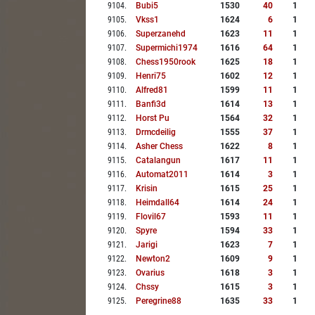
9104
.
Bubi5
1530
40
1
9105
.
Vkss1
1624
6
1
9106
.
Superzanehd
1623
11
1
9107
.
Supermichi1974
1616
64
1
9108
.
Chess1950rook
1625
18
1
9109
.
Henri75
1602
12
1
9110
.
Alfred81
1599
11
1
9111
.
Banfi3d
1614
13
1
9112
.
Horst Pu
1564
32
1
9113
.
Drmcdeilig
1555
37
1
9114
.
Asher Chess
1622
8
1
9115
.
Catalangun
1617
11
1
9116
.
Automat2011
1614
3
1
9117
.
Krisin
1615
25
1
9118
.
Heimdall64
1614
24
1
9119
.
Flovil67
1593
11
1
9120
.
Spyre
1594
33
1
9121
.
Jarigi
1623
7
1
9122
.
Newton2
1609
9
1
9123
.
Ovarius
1618
3
1
9124
.
Chssy
1615
3
1
9125
.
Peregrine88
1635
33
1