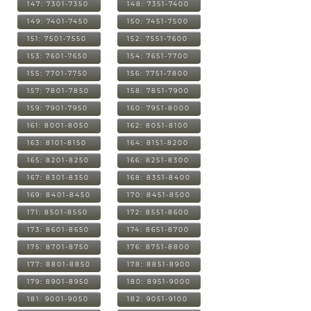
147: 7301-7350
148: 7351-7400
149: 7401-7450
150: 7451-7500
151: 7501-7550
152: 7551-7600
153: 7601-7650
154: 7651-7700
155: 7701-7750
156: 7751-7800
157: 7801-7850
158: 7851-7900
159: 7901-7950
160: 7951-8000
161: 8001-8050
162: 8051-8100
163: 8101-8150
164: 8151-8200
165: 8201-8250
166: 8251-8300
167: 8301-8350
168: 8351-8400
169: 8401-8450
170: 8451-8500
171: 8501-8550
172: 8551-8600
173: 8601-8650
174: 8651-8700
175: 8701-8750
176: 8751-8800
177: 8801-8850
178: 8851-8900
179: 8901-8950
180: 8951-9000
181: 9001-9050
182: 9051-9100