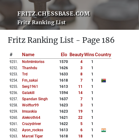
FRITZ.CHESSBASE.COM
Fritz Ranking List
Fritz Ranking List - Page 186
#
Name
Elo
Beauty
Wins
Country
9251
.
Notmlmloriss
1570
4
1
9252
.
Thanhdu
1626
3
1
9253
.
Trd
1633
8
1
9254
.
Fm_sakai
1618
7
1
9255
.
Serg1961
1613
11
1
9256
.
Galakill
1594
14
1
9257
.
Spandan Singh
1637
7
1
9258
.
Wolftor99
1623
3
1
9259
.
Imsaskia
1623
19
1
9260
.
Alekroth64
1621
22
1
9261
.
Crazydriver
1622
5
1
9262
.
Ayon_rockss
1613
6
1
9263
.
Marcel Tiger
1618
18
1