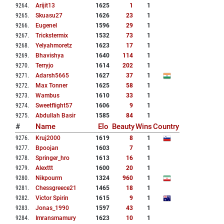
9264
.
Arijit13
1625
1
1
9265
.
Skuasu27
1626
23
1
9266
.
Eugenel
1596
29
1
9267
.
Trickstermix
1532
73
1
9268
.
Yelyahmoretz
1623
17
1
9269
.
Bhavishya
1640
114
1
9270
.
Terryjo
1614
202
1
9271
.
Adarsh5665
1627
37
1
9272
.
Max Tonner
1625
58
1
9273
.
Wambus
1610
33
1
9274
.
Sweetflight57
1606
9
1
9275
.
Abdullah Basir
1585
84
1
#
Name
Elo
Beauty
Wins
Country
9276
.
Kruj2000
1619
8
1
9277
.
Bpoojan
1603
7
1
9278
.
Springer_hro
1613
16
1
9279
.
Alexttt
1600
20
1
9280
.
Nikpourm
1324
960
1
9281
.
Chessgreece21
1465
18
1
9282
.
Victor Spirin
1615
9
1
9283
.
Jonas_1990
1597
43
1
9284
.
Imransmamury
1623
10
1