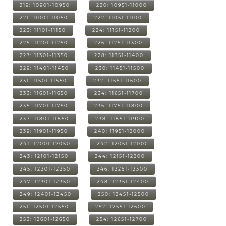
219: 10901-10950
220: 10951-11000
221: 11001-11050
222: 11051-11100
223: 11101-11150
224: 11151-11200
225: 11201-11250
226: 11251-11300
227: 11301-11350
228: 11351-11400
229: 11401-11450
230: 11451-11500
231: 11501-11550
232: 11551-11600
233: 11601-11650
234: 11651-11700
235: 11701-11750
236: 11751-11800
237: 11801-11850
238: 11851-11900
239: 11901-11950
240: 11951-12000
241: 12001-12050
242: 12051-12100
243: 12101-12150
244: 12151-12200
245: 12201-12250
246: 12251-12300
247: 12301-12350
248: 12351-12400
249: 12401-12450
250: 12451-12500
251: 12501-12550
252: 12551-12600
253: 12601-12650
254: 12651-12700