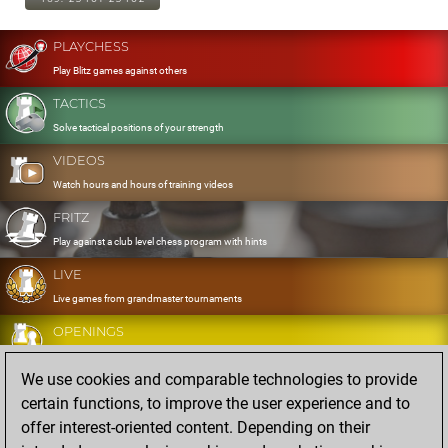
PLAYCHESS
Play Blitz games against others
TACTICS
Solve tactical positions of your strength
VIDEOS
Watch hours and hours of training videos
FRITZ
Play against a club level chess program with hints
LIVE
Live games from grandmaster tournaments
OPENINGS
Develop and exercise your openings
We use cookies and comparable technologies to provide
DATABASE
certain functions, to improve the user experience and to
Eight million strong games
offer interest-oriented content. Depending on their
MYGAMES