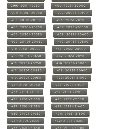
399: 19901-19950
400: 19951-20000
401: 20001-20050
402: 20051-20100
403: 20101-20150
404: 20151-20200
405: 20201-20250
406: 20251-20300
407: 20301-20350
408: 20351-20400
409: 20401-20450
410: 20451-20500
411: 20501-20550
412: 20551-20600
413: 20601-20650
414: 20651-20700
415: 20701-20750
416: 20751-20800
417: 20801-20850
418: 20851-20900
419: 20901-20950
420: 20951-21000
421: 21001-21050
422: 21051-21100
423: 21101-21150
424: 21151-21200
425: 21201-21250
426: 21251-21300
427: 21301-21350
428: 21351-21400
429: 21401-21450
430: 21451-21500
431: 21501-21550
432: 21551-21600
433: 21601-21650
434: 21651-21700