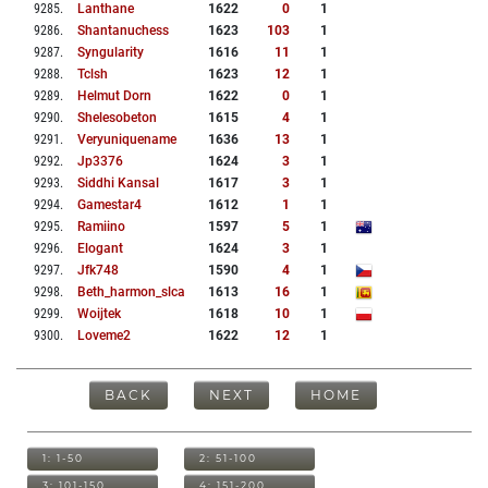
9285
.
Lanthane
1622
0
1
9286
.
Shantanuchess
1623
103
1
9287
.
Syngularity
1616
11
1
9288
.
Tclsh
1623
12
1
9289
.
Helmut Dorn
1622
0
1
9290
.
Shelesobeton
1615
4
1
9291
.
Veryuniquename
1636
13
1
9292
.
Jp3376
1624
3
1
9293
.
Siddhi Kansal
1617
3
1
9294
.
Gamestar4
1612
1
1
9295
.
Ramiino
1597
5
1
9296
.
Elogant
1624
3
1
9297
.
Jfk748
1590
4
1
9298
.
Beth_harmon_slca
1613
16
1
9299
.
Woijtek
1618
10
1
9300
.
Loveme2
1622
12
1
BACK
NEXT
HOME
1: 1-50
2: 51-100
3: 101-150
4: 151-200