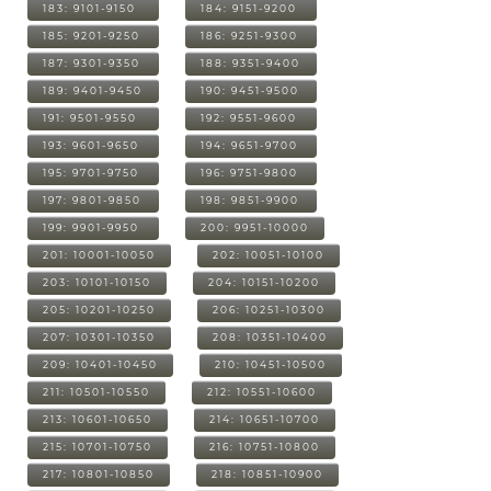
183: 9101-9150
184: 9151-9200
185: 9201-9250
186: 9251-9300
187: 9301-9350
188: 9351-9400
189: 9401-9450
190: 9451-9500
191: 9501-9550
192: 9551-9600
193: 9601-9650
194: 9651-9700
195: 9701-9750
196: 9751-9800
197: 9801-9850
198: 9851-9900
199: 9901-9950
200: 9951-10000
201: 10001-10050
202: 10051-10100
203: 10101-10150
204: 10151-10200
205: 10201-10250
206: 10251-10300
207: 10301-10350
208: 10351-10400
209: 10401-10450
210: 10451-10500
211: 10501-10550
212: 10551-10600
213: 10601-10650
214: 10651-10700
215: 10701-10750
216: 10751-10800
217: 10801-10850
218: 10851-10900