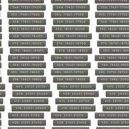
343: 17101-17150
344: 17151-17200
345: 17201-17250
348: 17351-17400
349: 17401-17450
350: 17451-1750
353: 17601-17650
354: 17651-17700
355: 17701-17750
358: 17851-17900
359: 17901-17950
360: 17951-1800
363: 18101-18150
364: 18151-18200
365: 18201-1825
368: 18351-18400
369: 18401-18450
370: 18451-185
373: 18601-18650
374: 18651-18700
375: 18701-1875
378: 18851-18900
379: 18901-18950
380: 18951-19
383: 19101-19150
384: 19151-19200
385: 19201-19250
388: 19351-19400
389: 19401-19450
390: 19451-195
393: 19601-19650
394: 19651-19700
395: 19701-19750
398: 19851-19900
399: 19901-19950
400: 19951-200
0
403: 20101-20150
404: 20151-20200
405: 20201-
0
408: 20351-20400
409: 20401-20450
410: 20451
413: 20601-20650
414: 20651-20700
415: 20701-2
0
418: 20851-20900
419: 20901-20950
420: 20951-
423: 21101-21150
424: 21151-21200
425: 21201-21250
428: 21351-21400
429: 21401-21450
430: 21451-215