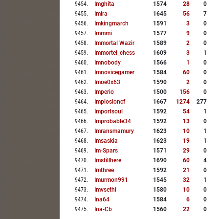
9454
.
Imghita
1574
28
0
9455
.
Imira
1645
56
7
9456
.
Imkingmarch
1591
3
0
9457
.
Immmi
1577
9
0
9458
.
Immortal Wazir
1589
2
0
9459
.
Immortel_chess
1609
3
1
9460
.
Imnobody
1566
1
0
9461
.
Imnovicegamer
1584
60
0
9462
.
Imoe0x63
1590
2
0
9463
.
Imperio
1500
156
0
9464
.
Implosioncf
1667
1274
277
9465
.
Importsoul
1592
54
1
9466
.
Improbable34
1592
13
0
9467
.
Imransmamury
1623
10
1
9468
.
Imsaskia
1623
19
1
9469
.
Im-Spars
1571
29
0
9470
.
Imstillhere
1690
60
4
9471
.
Imthree
1592
21
0
9472
.
Imurmon991
1545
32
1
9473
.
Imvsethi
1580
10
0
9474
.
Ina64
1584
6
0
9475
.
Ina-Cb
1560
22
0