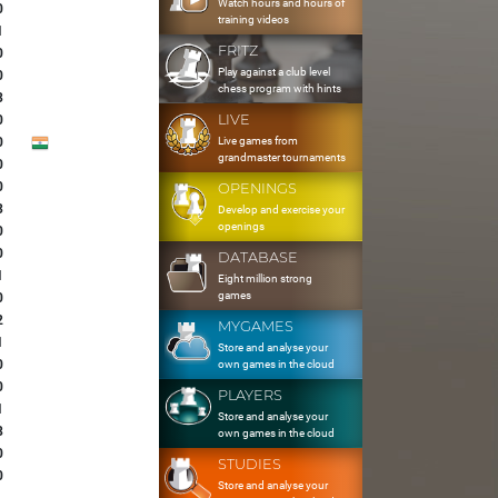
Watch hours and hours of
0
training videos
1
FRITZ
0
Play against a club level
0
chess program with hints
3
LIVE
0
Live games from
0
grandmaster tournaments
0
0
OPENINGS
3
Develop and exercise your
openings
0
0
DATABASE
1
Eight million strong
games
0
2
MYGAMES
1
Store and analyse your
0
own games in the cloud
0
PLAYERS
1
Store and analyse your
8
own games in the cloud
0
STUDIES
0
Store and analyse your