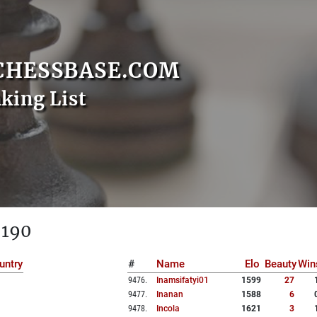
CHESSBASE.COM
nking List
 190
untry
#
Name
Elo
Beauty
Win
9476
.
Inamsifatyi01
1599
27
9477
.
Inanan
1588
6
9478
.
Incola
1621
3