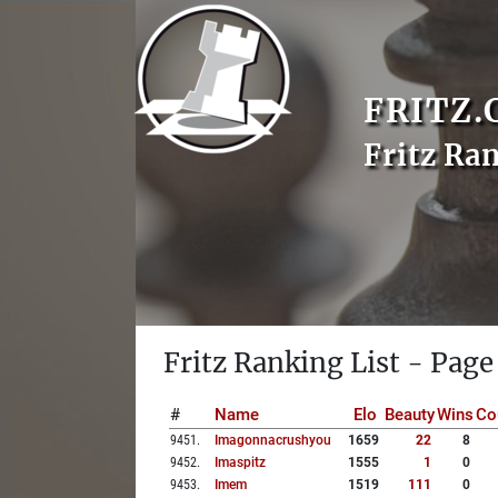
FRITZ.
Fritz Ra
Fritz Ranking List - Page
#
Name
Elo
Beauty
Wins
Co
9451
.
Imagonnacrushyou
1659
22
8
9452
.
Imaspitz
1555
1
0
9453
.
Imem
1519
111
0