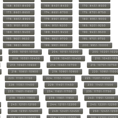
168: 8351-8400
169: 8401-8450
170: 8451-8500
173: 8601-8650
174: 8651-8700
175: 8701-8750
178: 8851-8900
179: 8901-8950
180: 8951-9000
183: 9101-9150
184: 9151-9200
185: 9201-9250
188: 9351-9400
189: 9401-9450
190: 9451-9500
193: 9601-9650
194: 9651-9700
195: 9701-9750
198: 9851-9900
199: 9901-9950
200: 9951-10000
203: 10101-10150
204: 10151-10200
205: 10201-1025
208: 10351-10400
209: 10401-10450
210: 10451-10
213: 10601-10650
214: 10651-10700
215: 10701-10750
218: 10851-10900
219: 10901-10950
220: 10951-1100
223: 11101-11150
224: 11151-11200
225: 11201-11250
228: 11351-11400
229: 11401-11450
230: 11451-11500
233: 11601-11650
234: 11651-11700
235: 11701-11750
238: 11851-11900
239: 11901-11950
240: 11951-12000
243: 12101-12150
244: 12151-12200
245: 12201-12250
248: 12351-12400
249: 12401-12450
250: 12451-125
253: 12601-12650
254: 12651-12700
255: 12701-12750