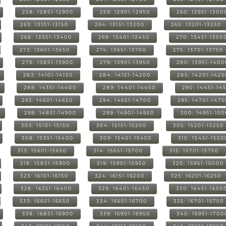
258: 12851-12900
259: 12901-12950
260: 12951-1300
263: 13101-13150
264: 13151-13200
265: 13201-13250
268: 13351-13400
269: 13401-13450
270: 13451-1350
273: 13601-13650
274: 13651-13700
275: 13701-13750
278: 13851-13900
279: 13901-13950
280: 13951-1400
283: 14101-14150
284: 14151-14200
285: 14201-1425
288: 14351-14400
289: 14401-14450
290: 14451-14
293: 14601-14650
294: 14651-14700
295: 14701-1475
298: 14851-14900
299: 14901-14950
300: 14951-15
303: 15101-15150
304: 15151-15200
305: 15201-15250
308: 15351-15400
309: 15401-15450
310: 15451-1550
313: 15601-15650
314: 15651-15700
315: 15701-15750
318: 15851-15900
319: 15901-15950
320: 15951-16000
323: 16101-16150
324: 16151-16200
325: 16201-16250
328: 16351-16400
329: 16401-16450
330: 16451-1650
333: 16601-16650
334: 16651-16700
335: 16701-16750
338: 16851-16900
339: 16901-16950
340: 16951-1700