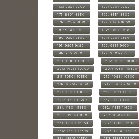
166: 8251-8300
167: 8301-8350
171: 8501-8550
172: 8551-8600
176: 8751-8800
177: 8801-8850
181: 9001-9050
182: 9051-9100
186: 9251-9300
187: 9301-9350
191: 9501-9550
192: 9551-9600
196: 9751-9800
197: 9801-9850
201: 10001-10050
202: 10051-10100
206: 10251-10300
207: 10301-10350
211: 10501-10550
212: 10551-10600
216: 10751-10800
217: 10801-10850
221: 11001-11050
222: 11051-11100
226: 11251-11300
227: 11301-11350
231: 11501-11550
232: 11551-11600
236: 11751-11800
237: 11801-11850
241: 12001-12050
242: 12051-12100
246: 12251-12300
247: 12301-12350
251: 12501-12550
252: 12551-12600