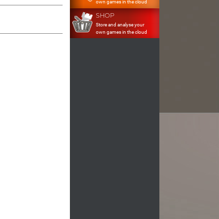
own games in the cloud
SHOP
Store and analyse your
own games in the cloud