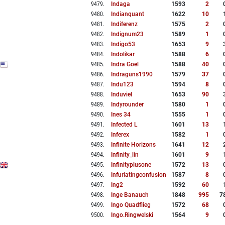
9479
.
Indaga
1593
2
9480
.
Indianquant
1622
10
9481
.
Indiferenz
1575
2
9482
.
Indignum23
1589
1
9483
.
Indigo53
1653
9
9484
.
Indolikar
1588
6
9485
.
Indra Goel
1588
40
9486
.
Indraguns1990
1579
37
9487
.
Indu123
1594
8
9488
.
Induviel
1653
90
9489
.
Indyrounder
1580
1
9490
.
Ines 34
1555
1
9491
.
Infected L
1601
13
9492
.
Inferex
1582
1
9493
.
Infinite Horizons
1641
12
9494
.
Infinity_lin
1601
9
9495
.
Infinityplusone
1572
13
9496
.
Infuriatingconfusion
1587
8
9497
.
Ing2
1592
60
9498
.
Inge Banauch
1848
995
7
9499
.
Ingo Quadflieg
1572
68
9500
.
Ingo.ringwelski
1564
9