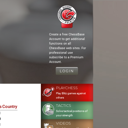
Create a free ChessBase
Account to get additional
functions on all
ChessBase web sites. For
professional use
subscribe to a Premium
Account.
LOGIN
PLAYCHESS
Play Blitz games against
others
TACTICS
s
Country
Solve tactical positions of
1
your strength
0
VIDEOS
1