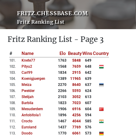
FRITZ.CHESSBASE.COM
Fritz Ranking List
Fritz Ranking List - Page 3
#
Name
Elo
Beauty
Wins
Country
101
.
Knete77
1763
5848
649
102
.
Pityu2
1568
7659
648
103
.
Carl99
1834
2915
642
104
.
Koenigjuergen
1389
11965
639
105
.
Meiza
2270
8640
637
106
.
Pwelder
2266
5593
624
107
.
Stelijah
2103
3052
613
108
.
Barbila
1823
7023
607
109
.
Mesuderdem
1906
6916
604
110
.
Antobitola1
1896
4256
594
111
.
Crocto
1467
4044
585
112
.
Euroland
1437
7769
576
113
.
Doodo
1770
6061
573