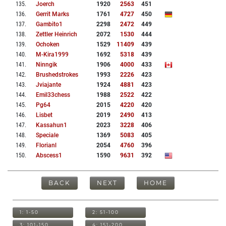
135
.
Joerch
1920
2563
451
136
.
Gerrit Marks
1761
4727
450
137
.
Gambito1
2298
2472
449
138
.
Zettler Heinrich
2072
1530
444
139
.
Ochoken
1529
11409
439
140
.
M-Kira1999
1692
5318
439
141
.
Ninngik
1906
4000
433
142
.
Brushedstrokes
1993
2226
423
143
.
Jviajante
1924
4881
423
144
.
Emil33chess
1988
2522
422
145
.
Pg64
2015
4220
420
146
.
Lisbet
2019
2490
413
147
.
Kassahun1
2023
3228
406
148
.
Speciale
1369
5083
405
149
.
Florianl
2054
4760
396
150
.
Abscess1
1590
9631
392
BACK
NEXT
HOME
1: 1-50
2: 51-100
3: 101-150
4: 151-200