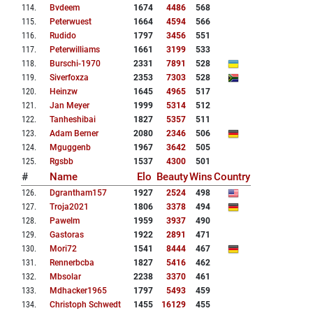
114
.
Bvdeem
1674
4486
568
115
.
Peterwuest
1664
4594
566
116
.
Rudido
1797
3456
551
117
.
Peterwilliams
1661
3199
533
118
.
Burschi-1970
2331
7891
528
119
.
Siverfoxza
2353
7303
528
120
.
Heinzw
1645
4965
517
121
.
Jan Meyer
1999
5314
512
122
.
Tanheshibai
1827
5357
511
123
.
Adam Berner
2080
2346
506
124
.
Mguggenb
1967
3642
505
125
.
Rgsbb
1537
4300
501
#
Name
Elo
Beauty
Wins
Country
126
.
Dgrantham157
1927
2524
498
127
.
Troja2021
1806
3378
494
128
.
Pawelm
1959
3937
490
129
.
Gastoras
1922
2891
471
130
.
Mori72
1541
8444
467
131
.
Rennerbcba
1827
5416
462
132
.
Mbsolar
2238
3370
461
133
.
Mdhacker1965
1797
5493
459
134
.
Christoph Schwedt
1455
16129
455