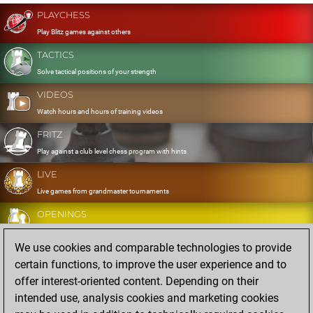
PLAYCHESS
Play Blitz games against others
TACTICS
Solve tactical positions of your strength
VIDEOS
Watch hours and hours of training videos
FRITZ
Play against a club level chess program with hints
LIVE
Live games from grandmaster tournaments
OPENINGS
Develop and exercise your openings
We use cookies and comparable technologies to provide
DATABASE
certain functions, to improve the user experience and to
Eight million strong games
offer interest-oriented content. Depending on their
MYGAMES
intended use, analysis cookies and marketing cookies
Store and analyse your own games in the cloud