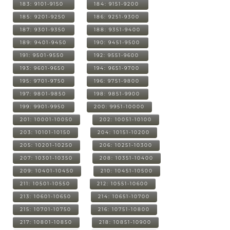
183: 9101-9150
184: 9151-9200
185: 9201-9250
186: 9251-9300
187: 9301-9350
188: 9351-9400
189: 9401-9450
190: 9451-9500
191: 9501-9550
192: 9551-9600
193: 9601-9650
194: 9651-9700
195: 9701-9750
196: 9751-9800
197: 9801-9850
198: 9851-9900
199: 9901-9950
200: 9951-10000
201: 10001-10050
202: 10051-10100
203: 10101-10150
204: 10151-10200
205: 10201-10250
206: 10251-10300
207: 10301-10350
208: 10351-10400
209: 10401-10450
210: 10451-10500
211: 10501-10550
212: 10551-10600
213: 10601-10650
214: 10651-10700
215: 10701-10750
216: 10751-10800
217: 10801-10850
218: 10851-10900