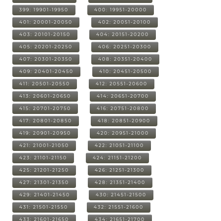
399: 19901-19950
400: 19951-20000
401: 20001-20050
402: 20051-20100
403: 20101-20150
404: 20151-20200
405: 20201-20250
406: 20251-20300
407: 20301-20350
408: 20351-20400
409: 20401-20450
410: 20451-20500
411: 20501-20550
412: 20551-20600
413: 20601-20650
414: 20651-20700
415: 20701-20750
416: 20751-20800
417: 20801-20850
418: 20851-20900
419: 20901-20950
420: 20951-21000
421: 21001-21050
422: 21051-21100
423: 21101-21150
424: 21151-21200
425: 21201-21250
426: 21251-21300
427: 21301-21350
428: 21351-21400
429: 21401-21450
430: 21451-21500
431: 21501-21550
432: 21551-21600
433: 21601-21650
434: 21651-21700