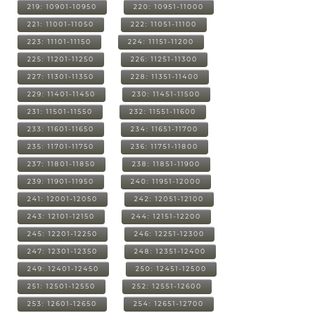
219: 10901-10950
220: 10951-11000
221: 11001-11050
222: 11051-11100
223: 11101-11150
224: 11151-11200
225: 11201-11250
226: 11251-11300
227: 11301-11350
228: 11351-11400
229: 11401-11450
230: 11451-11500
231: 11501-11550
232: 11551-11600
233: 11601-11650
234: 11651-11700
235: 11701-11750
236: 11751-11800
237: 11801-11850
238: 11851-11900
239: 11901-11950
240: 11951-12000
241: 12001-12050
242: 12051-12100
243: 12101-12150
244: 12151-12200
245: 12201-12250
246: 12251-12300
247: 12301-12350
248: 12351-12400
249: 12401-12450
250: 12451-12500
251: 12501-12550
252: 12551-12600
253: 12601-12650
254: 12651-12700