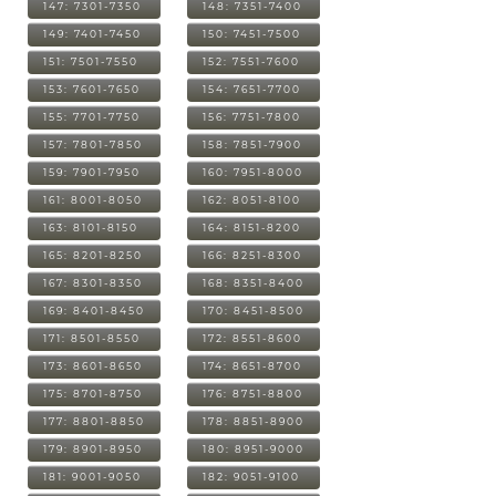
147: 7301-7350
148: 7351-7400
149: 7401-7450
150: 7451-7500
151: 7501-7550
152: 7551-7600
153: 7601-7650
154: 7651-7700
155: 7701-7750
156: 7751-7800
157: 7801-7850
158: 7851-7900
159: 7901-7950
160: 7951-8000
161: 8001-8050
162: 8051-8100
163: 8101-8150
164: 8151-8200
165: 8201-8250
166: 8251-8300
167: 8301-8350
168: 8351-8400
169: 8401-8450
170: 8451-8500
171: 8501-8550
172: 8551-8600
173: 8601-8650
174: 8651-8700
175: 8701-8750
176: 8751-8800
177: 8801-8850
178: 8851-8900
179: 8901-8950
180: 8951-9000
181: 9001-9050
182: 9051-9100