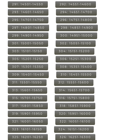
291: 14501-14550
292: 14551-14600
293: 14601-14650
294: 14651-14700
295: 14701-14750
296: 14751-14800
297: 14801-14850
298: 14851-14900
299: 14901-14950
300: 14951-15000
301: 15001-15050
302: 15051-15100
303: 15101-15150
304: 15151-15200
305: 15201-15250
306: 15251-15300
307: 15301-15350
308: 15351-15400
309: 15401-15450
310: 15451-15500
311: 15501-15550
312: 15551-15600
313: 15601-15650
314: 15651-15700
315: 15701-15750
316: 15751-15800
317: 15801-15850
318: 15851-15900
319: 15901-15950
320: 15951-16000
321: 16001-16050
322: 16051-16100
323: 16101-16150
324: 16151-16200
325: 16201-16250
326: 16251-16300