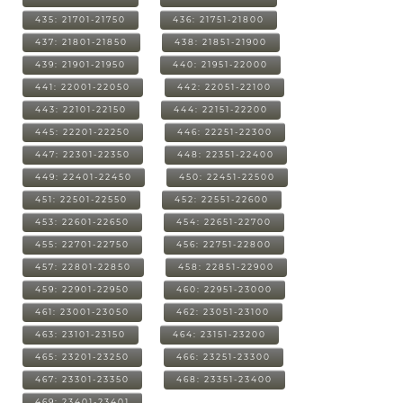
435: 21701-21750
436: 21751-21800
437: 21801-21850
438: 21851-21900
439: 21901-21950
440: 21951-22000
441: 22001-22050
442: 22051-22100
443: 22101-22150
444: 22151-22200
445: 22201-22250
446: 22251-22300
447: 22301-22350
448: 22351-22400
449: 22401-22450
450: 22451-22500
451: 22501-22550
452: 22551-22600
453: 22601-22650
454: 22651-22700
455: 22701-22750
456: 22751-22800
457: 22801-22850
458: 22851-22900
459: 22901-22950
460: 22951-23000
461: 23001-23050
462: 23051-23100
463: 23101-23150
464: 23151-23200
465: 23201-23250
466: 23251-23300
467: 23301-23350
468: 23351-23400
469: 23401-23401