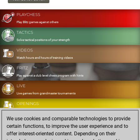
PLAYCHESS
Play Blitz games against others
TACTICS
Solve tactical positions of your strength
VIDEOS
Watch hours and hours of training videos
FRITZ
Play against a club level chess program with hints
LIVE
Live games from grandmaster tournaments
OPENINGS
Develop and exercise your openings
We use cookies and comparable technologies to provide
DATABASE
certain functions, to improve the user experience and to
Eight million strong games
offer interest-oriented content. Depending on their
MYGAMES