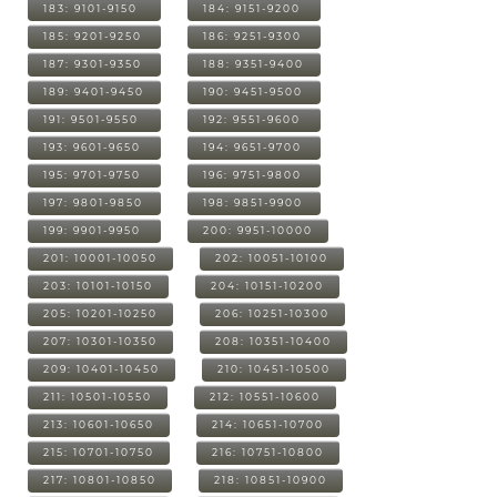
183: 9101-9150
184: 9151-9200
185: 9201-9250
186: 9251-9300
187: 9301-9350
188: 9351-9400
189: 9401-9450
190: 9451-9500
191: 9501-9550
192: 9551-9600
193: 9601-9650
194: 9651-9700
195: 9701-9750
196: 9751-9800
197: 9801-9850
198: 9851-9900
199: 9901-9950
200: 9951-10000
201: 10001-10050
202: 10051-10100
203: 10101-10150
204: 10151-10200
205: 10201-10250
206: 10251-10300
207: 10301-10350
208: 10351-10400
209: 10401-10450
210: 10451-10500
211: 10501-10550
212: 10551-10600
213: 10601-10650
214: 10651-10700
215: 10701-10750
216: 10751-10800
217: 10801-10850
218: 10851-10900