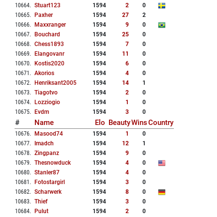
10664
.
Stuart123
1594
2
0
10665
.
Paxher
1594
27
2
10666
.
Maxxranger
1594
9
0
10667
.
Bouchard
1594
25
0
10668
.
Chess1893
1594
7
0
10669
.
Elangovanr
1594
11
0
10670
.
Kostis2020
1594
6
0
10671
.
Akorios
1594
4
0
10672
.
Henriksant2005
1594
14
1
10673
.
Tiagotvo
1594
2
0
10674
.
Lozziogio
1594
1
0
10675
.
Evdm
1594
3
0
#
Name
Elo
Beauty
Wins
Country
10676
.
Masood74
1594
1
0
10677
.
Imadch
1594
12
1
10678
.
Zingpanz
1594
9
0
10679
.
Thesnowduck
1594
4
0
10680
.
Stanler87
1594
4
0
10681
.
Fotostargirl
1594
3
0
10682
.
Scharwerk
1594
8
0
10683
.
Thief
1594
3
0
10684
.
Pulut
1594
2
0