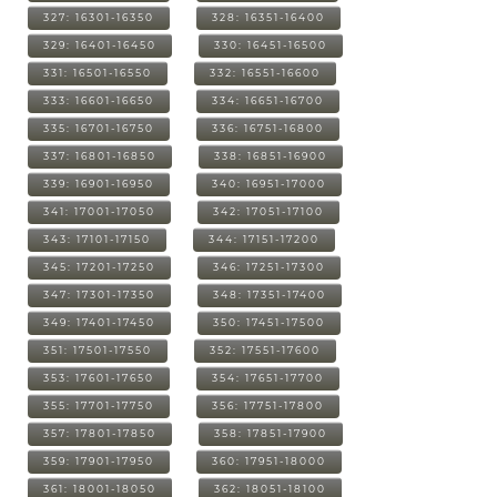
327: 16301-16350
328: 16351-16400
329: 16401-16450
330: 16451-16500
331: 16501-16550
332: 16551-16600
333: 16601-16650
334: 16651-16700
335: 16701-16750
336: 16751-16800
337: 16801-16850
338: 16851-16900
339: 16901-16950
340: 16951-17000
341: 17001-17050
342: 17051-17100
343: 17101-17150
344: 17151-17200
345: 17201-17250
346: 17251-17300
347: 17301-17350
348: 17351-17400
349: 17401-17450
350: 17451-17500
351: 17501-17550
352: 17551-17600
353: 17601-17650
354: 17651-17700
355: 17701-17750
356: 17751-17800
357: 17801-17850
358: 17851-17900
359: 17901-17950
360: 17951-18000
361: 18001-18050
362: 18051-18100