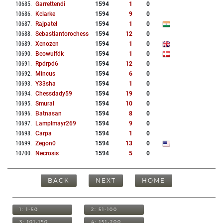
10685
.
Garrettendi
1594
1
0
10686
.
Kclarke
1594
9
0
10687
.
Rajpatel
1594
1
0
10688
.
Sebastiantorochess
1594
12
0
10689
.
Xenozen
1594
1
0
10690
.
Beowulfdk
1594
1
0
10691
.
Rpdrpd6
1594
12
0
10692
.
Mincus
1594
6
0
10693
.
Y33sha
1594
1
0
10694
.
Chessdady59
1594
19
0
10695
.
Smural
1594
10
0
10696
.
Batnasan
1594
8
0
10697
.
Lamplmayr269
1594
9
0
10698
.
Carpa
1594
1
0
10699
.
Zegon0
1594
13
0
10700
.
Necrosis
1594
5
0
BACK
NEXT
HOME
1: 1-50
2: 51-100
3: 101-150
4: 151-200