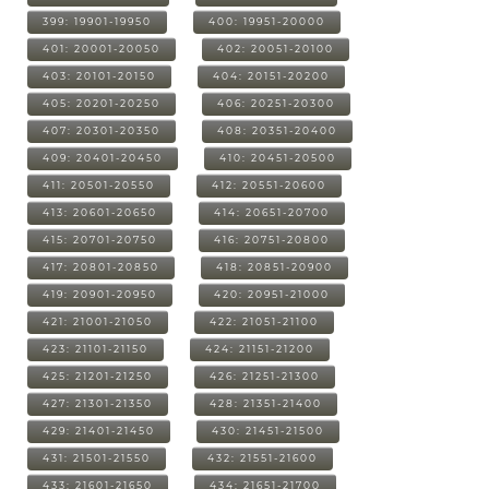
399: 19901-19950
400: 19951-20000
401: 20001-20050
402: 20051-20100
403: 20101-20150
404: 20151-20200
405: 20201-20250
406: 20251-20300
407: 20301-20350
408: 20351-20400
409: 20401-20450
410: 20451-20500
411: 20501-20550
412: 20551-20600
413: 20601-20650
414: 20651-20700
415: 20701-20750
416: 20751-20800
417: 20801-20850
418: 20851-20900
419: 20901-20950
420: 20951-21000
421: 21001-21050
422: 21051-21100
423: 21101-21150
424: 21151-21200
425: 21201-21250
426: 21251-21300
427: 21301-21350
428: 21351-21400
429: 21401-21450
430: 21451-21500
431: 21501-21550
432: 21551-21600
433: 21601-21650
434: 21651-21700