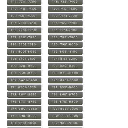
147: 7301-7350
148: 7351-7400
149: 7401-7450
150: 7451-7500
151: 7501-7550
152: 7551-7600
153: 7601-7650
154: 7651-7700
155: 7701-7750
156: 7751-7800
157: 7801-7850
158: 7851-7900
159: 7901-7950
160: 7951-8000
161: 8001-8050
162: 8051-8100
163: 8101-8150
164: 8151-8200
165: 8201-8250
166: 8251-8300
167: 8301-8350
168: 8351-8400
169: 8401-8450
170: 8451-8500
171: 8501-8550
172: 8551-8600
173: 8601-8650
174: 8651-8700
175: 8701-8750
176: 8751-8800
177: 8801-8850
178: 8851-8900
179: 8901-8950
180: 8951-9000
181: 9001-9050
182: 9051-9100