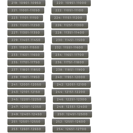
219: 10901-10950
220: 10951-11000
221: 11001-11050
222: 11051-11100
223: 11101-11150
224: 11151-11200
225: 11201-11250
226: 11251-11300
227: 11301-11350
228: 11351-11400
229: 11401-11450
230: 11451-11500
231: 11501-11550
232: 11551-11600
233: 11601-11650
234: 11651-11700
235: 11701-11750
236: 11751-11800
237: 11801-11850
238: 11851-11900
239: 11901-11950
240: 11951-12000
241: 12001-12050
242: 12051-12100
243: 12101-12150
244: 12151-12200
245: 12201-12250
246: 12251-12300
247: 12301-12350
248: 12351-12400
249: 12401-12450
250: 12451-12500
251: 12501-12550
252: 12551-12600
253: 12601-12650
254: 12651-12700