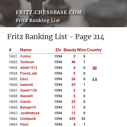
FRITZ.CHESSBASE.COM
Fritz Ranking List
Fritz Ranking List - Page 214
#
Name
Elo
Beauty
Wins
Country
10651
.
Colcho
1594
2
0
10652
.
Tontorad
1594
40
1
10653
.
Admh1972
1594
4
0
10654
.
Pound_ssb
1594
5
0
10655
.
Edo2
1594
28
0
10656
.
Iceworld
1594
29
1
10657
.
Guest1128
1594
5
0
10658
.
Neozer0
1594
5
0
10659
.
Crev3n
1594
25
0
10660
.
Bsinger74
1594
17
0
10661
.
Jackthetoad
1594
12
0
10662
.
Cristipunk
1594
639
53
10663
.
Pezzi
1594
4
1