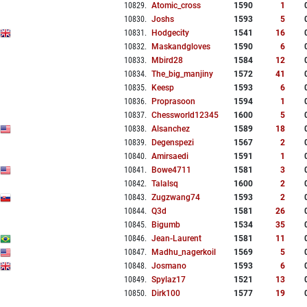
10829
.
Atomic_cross
1590
1
10830
.
Joshs
1593
5
10831
.
Hodgecity
1541
16
10832
.
Maskandgloves
1590
6
10833
.
Mbird28
1584
12
10834
.
The_big_manjiny
1572
41
10835
.
Keesp
1593
6
10836
.
Proprasoon
1594
1
10837
.
Chessworld12345
1600
5
10838
.
Alsanchez
1589
18
10839
.
Degenspezi
1567
2
10840
.
Amirsaedi
1591
1
10841
.
Bowe4711
1581
3
10842
.
Talalsq
1600
2
10843
.
Zugzwang74
1593
2
10844
.
Q3d
1581
26
10845
.
Bigumb
1534
35
10846
.
Jean-Laurent
1581
11
10847
.
Madhu_nagerkoil
1569
5
10848
.
Josmano
1593
6
10849
.
Spylaz17
1521
13
10850
.
Dirk100
1577
19