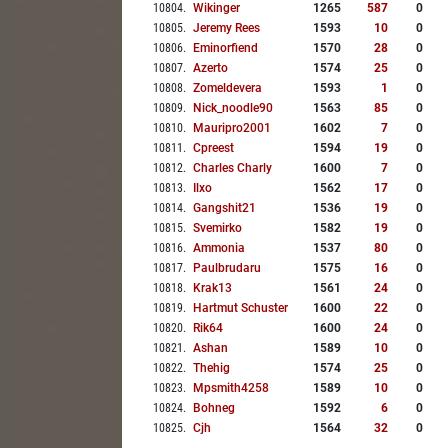
10804
.
Wikinger
1265
587
0
10805
.
Jeremy Rees
1593
10
0
10806
.
Eminorfiend
1570
28
0
10807
.
Azerto
1574
25
0
10808
.
Zomeldevera
1593
1
0
10809
.
Nick_noodle90
1563
85
0
10810
.
Mauripro2001
1602
7
0
10811
.
Cpreest
1594
19
0
10812
.
Charles Charly
1600
7
0
10813
.
Ilxo
1562
17
0
10814
.
Gangshit21
1536
19
0
10815
.
Svemirko
1582
19
0
10816
.
Ammonia
1537
80
0
10817
.
Paulbrudaru
1575
16
0
10818
.
Krak13
1561
24
0
10819
.
Hartmut Schuster
1600
22
0
10820
.
Rik64
1600
24
0
10821
.
Ashan
1589
10
0
10822
.
Thehig
1574
25
0
10823
.
Mpsmith4258
1589
10
0
10824
.
Bohneg
1592
6
0
10825
.
Cjh
1564
32
0