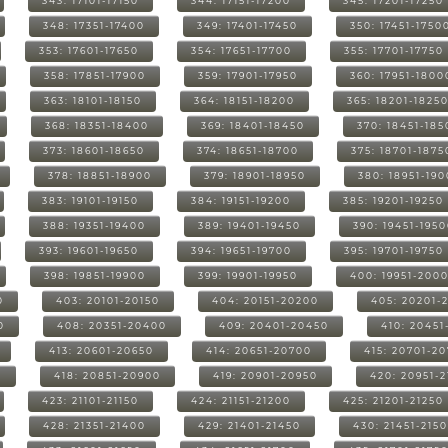
343: 17101-17150
344: 17151-17200
345: 17201-17250
348: 17351-17400
349: 17401-17450
350: 17451-1750
353: 17601-17650
354: 17651-17700
355: 17701-17750
358: 17851-17900
359: 17901-17950
360: 17951-1800
363: 18101-18150
364: 18151-18200
365: 18201-1825
368: 18351-18400
369: 18401-18450
370: 18451-185
373: 18601-18650
374: 18651-18700
375: 18701-1875
378: 18851-18900
379: 18901-18950
380: 18951-19
383: 19101-19150
384: 19151-19200
385: 19201-19250
388: 19351-19400
389: 19401-19450
390: 19451-195
393: 19601-19650
394: 19651-19700
395: 19701-19750
398: 19851-19900
399: 19901-19950
400: 19951-200
0
403: 20101-20150
404: 20151-20200
405: 20201-
0
408: 20351-20400
409: 20401-20450
410: 20451
413: 20601-20650
414: 20651-20700
415: 20701-2
0
418: 20851-20900
419: 20901-20950
420: 20951-
423: 21101-21150
424: 21151-21200
425: 21201-21250
428: 21351-21400
429: 21401-21450
430: 21451-215