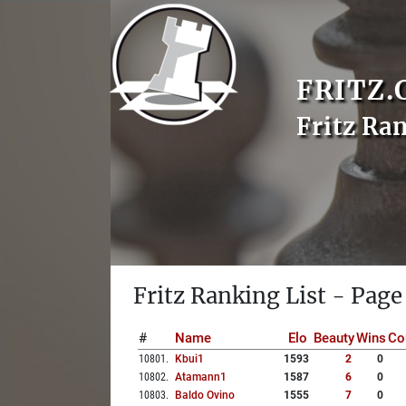
FRITZ.
Fritz Ra
Fritz Ranking List - Page
#
Name
Elo
Beauty
Wins
Co
10801
.
Kbui1
1593
2
0
10802
.
Atamann1
1587
6
0
10803
.
Baldo Ovino
1555
7
0