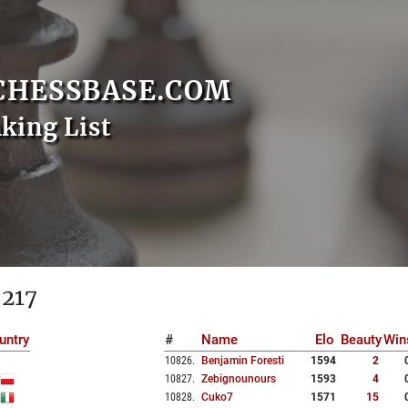
CHESSBASE.COM
nking List
 217
untry
#
Name
Elo
Beauty
Win
10826
.
Benjamin Foresti
1594
2
10827
.
Zebignounours
1593
4
10828
.
Cuko7
1571
15