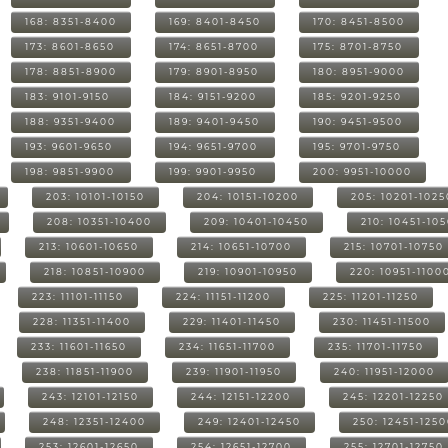
168: 8351-8400
169: 8401-8450
170: 8451-8500
173: 8601-8650
174: 8651-8700
175: 8701-8750
178: 8851-8900
179: 8901-8950
180: 8951-9000
183: 9101-9150
184: 9151-9200
185: 9201-9250
188: 9351-9400
189: 9401-9450
190: 9451-9500
193: 9601-9650
194: 9651-9700
195: 9701-9750
198: 9851-9900
199: 9901-9950
200: 9951-10000
203: 10101-10150
204: 10151-10200
205: 10201-1025
208: 10351-10400
209: 10401-10450
210: 10451-10
213: 10601-10650
214: 10651-10700
215: 10701-10750
218: 10851-10900
219: 10901-10950
220: 10951-1100
223: 11101-11150
224: 11151-11200
225: 11201-11250
228: 11351-11400
229: 11401-11450
230: 11451-11500
233: 11601-11650
234: 11651-11700
235: 11701-11750
238: 11851-11900
239: 11901-11950
240: 11951-12000
243: 12101-12150
244: 12151-12200
245: 12201-12250
248: 12351-12400
249: 12401-12450
250: 12451-125
253: 12601-12650
254: 12651-12700
255: 12701-12750