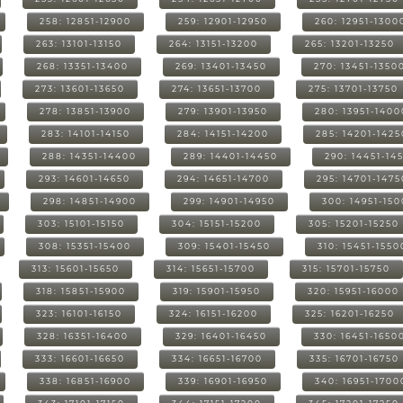
258: 12851-12900
259: 12901-12950
260: 12951-1300
263: 13101-13150
264: 13151-13200
265: 13201-13250
268: 13351-13400
269: 13401-13450
270: 13451-1350
273: 13601-13650
274: 13651-13700
275: 13701-13750
278: 13851-13900
279: 13901-13950
280: 13951-1400
283: 14101-14150
284: 14151-14200
285: 14201-1425
288: 14351-14400
289: 14401-14450
290: 14451-14
293: 14601-14650
294: 14651-14700
295: 14701-1475
298: 14851-14900
299: 14901-14950
300: 14951-15
303: 15101-15150
304: 15151-15200
305: 15201-15250
308: 15351-15400
309: 15401-15450
310: 15451-1550
313: 15601-15650
314: 15651-15700
315: 15701-15750
318: 15851-15900
319: 15901-15950
320: 15951-16000
323: 16101-16150
324: 16151-16200
325: 16201-16250
328: 16351-16400
329: 16401-16450
330: 16451-1650
333: 16601-16650
334: 16651-16700
335: 16701-16750
338: 16851-16900
339: 16901-16950
340: 16951-1700