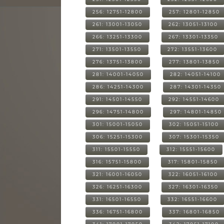
256: 12751-12800
257: 12801-12850
261: 13001-13050
262: 13051-13100
266: 13251-13300
267: 13301-13350
271: 13501-13550
272: 13551-13600
276: 13751-13800
277: 13801-13850
281: 14001-14050
282: 14051-14100
286: 14251-14300
287: 14301-14350
291: 14501-14550
292: 14551-14600
296: 14751-14800
297: 14801-14850
301: 15001-15050
302: 15051-15100
306: 15251-15300
307: 15301-15350
311: 15501-15550
312: 15551-15600
316: 15751-15800
317: 15801-15850
321: 16001-16050
322: 16051-16100
326: 16251-16300
327: 16301-16350
331: 16501-16550
332: 16551-16600
336: 16751-16800
337: 16801-16850