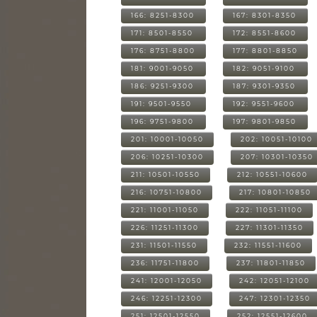
166: 8251-8300
167: 8301-8350
171: 8501-8550
172: 8551-8600
176: 8751-8800
177: 8801-8850
181: 9001-9050
182: 9051-9100
186: 9251-9300
187: 9301-9350
191: 9501-9550
192: 9551-9600
196: 9751-9800
197: 9801-9850
201: 10001-10050
202: 10051-10100
206: 10251-10300
207: 10301-10350
211: 10501-10550
212: 10551-10600
216: 10751-10800
217: 10801-10850
221: 11001-11050
222: 11051-11100
226: 11251-11300
227: 11301-11350
231: 11501-11550
232: 11551-11600
236: 11751-11800
237: 11801-11850
241: 12001-12050
242: 12051-12100
246: 12251-12300
247: 12301-12350
251: 12501-12550
252: 12551-12600