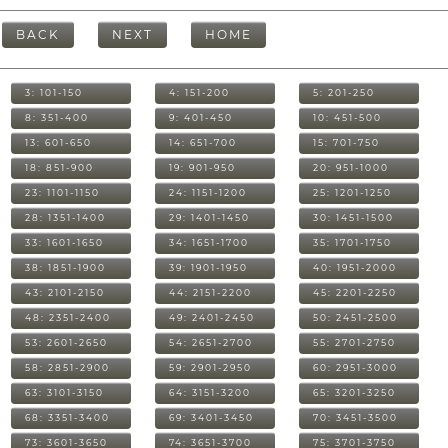
BACK
NEXT
HOME
3: 101-150
4: 151-200
5: 201-250
8: 351-400
9: 401-450
10: 451-500
13: 601-650
14: 651-700
15: 701-750
18: 851-900
19: 901-950
20: 951-1000
23: 1101-1150
24: 1151-1200
25: 1201-1250
28: 1351-1400
29: 1401-1450
30: 1451-1500
33: 1601-1650
34: 1651-1700
35: 1701-1750
38: 1851-1900
39: 1901-1950
40: 1951-2000
43: 2101-2150
44: 2151-2200
45: 2201-2250
48: 2351-2400
49: 2401-2450
50: 2451-2500
53: 2601-2650
54: 2651-2700
55: 2701-2750
58: 2851-2900
59: 2901-2950
60: 2951-3000
63: 3101-3150
64: 3151-3200
65: 3201-3250
68: 3351-3400
69: 3401-3450
70: 3451-3500
73: 3601-3650
74: 3651-3700
75: 3701-3750