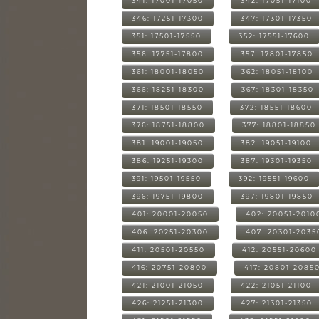
341: 17001-17050
342: 17051-17100
346: 17251-17300
347: 17301-17350
351: 17501-17550
352: 17551-17600
356: 17751-17800
357: 17801-17850
361: 18001-18050
362: 18051-18100
366: 18251-18300
367: 18301-18350
371: 18501-18550
372: 18551-18600
376: 18751-18800
377: 18801-18850
381: 19001-19050
382: 19051-19100
386: 19251-19300
387: 19301-19350
391: 19501-19550
392: 19551-19600
396: 19751-19800
397: 19801-19850
401: 20001-20050
402: 20051-2010
406: 20251-20300
407: 20301-2035
411: 20501-20550
412: 20551-20600
416: 20751-20800
417: 20801-2085
421: 21001-21050
422: 21051-21100
426: 21251-21300
427: 21301-21350