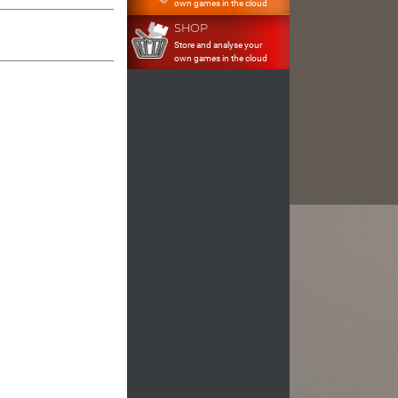
own games in the cloud
SHOP
Store and analyse your
own games in the cloud