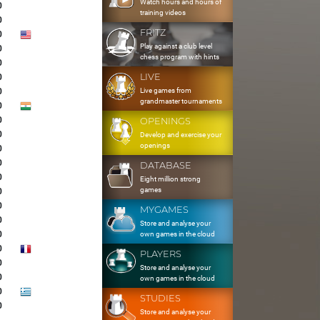
Watch hours and hours of
0
training videos
0
FRITZ
0
Play against a club level
0
chess program with hints
0
LIVE
0
Live games from
0
grandmaster tournaments
0
0
OPENINGS
0
Develop and exercise your
openings
0
0
DATABASE
0
Eight million strong
games
0
0
MYGAMES
0
Store and analyse your
0
own games in the cloud
0
PLAYERS
0
Store and analyse your
0
own games in the cloud
0
STUDIES
0
Store and analyse your