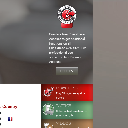
Create a free ChessBase
Account to get additional
functions on all
ChessBase web sites. For
professional use
subscribe to a Premium
Account.
LOGIN
PLAYCHESS
Play Blitz games against
others
TACTICS
s
Country
Solve tactical positions of
0
your strength
0
VIDEOS
0