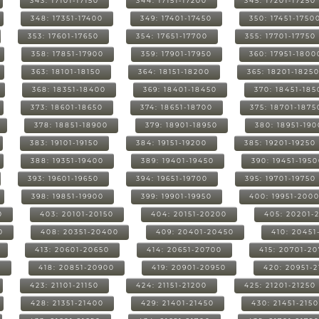
343: 17101-17150
344: 17151-17200
345: 17201-17250
348: 17351-17400
349: 17401-17450
350: 17451-1750
353: 17601-17650
354: 17651-17700
355: 17701-17750
358: 17851-17900
359: 17901-17950
360: 17951-1800
363: 18101-18150
364: 18151-18200
365: 18201-1825
368: 18351-18400
369: 18401-18450
370: 18451-185
373: 18601-18650
374: 18651-18700
375: 18701-1875
378: 18851-18900
379: 18901-18950
380: 18951-19
383: 19101-19150
384: 19151-19200
385: 19201-19250
388: 19351-19400
389: 19401-19450
390: 19451-195
393: 19601-19650
394: 19651-19700
395: 19701-19750
398: 19851-19900
399: 19901-19950
400: 19951-200
0
403: 20101-20150
404: 20151-20200
405: 20201-
0
408: 20351-20400
409: 20401-20450
410: 20451
413: 20601-20650
414: 20651-20700
415: 20701-2
0
418: 20851-20900
419: 20901-20950
420: 20951-
423: 21101-21150
424: 21151-21200
425: 21201-21250
428: 21351-21400
429: 21401-21450
430: 21451-215