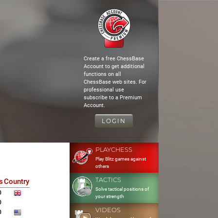
Create a free ChessBase
Account to get additional
functions on all
ChessBase web sites. For
professional use
subscribe to a Premium
Account.
LOGIN
PLAYCHESS
Play Blitz games against
others
TACTICS
s
Country
Solve tactical positions of
0
your strength
0
VIDEOS
0