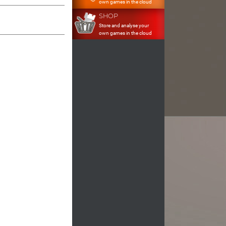
own games in the cloud
SHOP
Store and analyse your
own games in the cloud