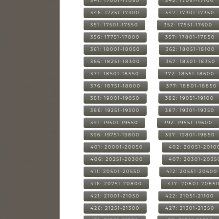
341: 17001-17050
342: 17051-17100
346: 17251-17300
347: 17301-17350
351: 17501-17550
352: 17551-17600
356: 17751-17800
357: 17801-17850
361: 18001-18050
362: 18051-18100
366: 18251-18300
367: 18301-18350
371: 18501-18550
372: 18551-18600
376: 18751-18800
377: 18801-18850
381: 19001-19050
382: 19051-19100
386: 19251-19300
387: 19301-19350
391: 19501-19550
392: 19551-19600
396: 19751-19800
397: 19801-19850
401: 20001-20050
402: 20051-2010
406: 20251-20300
407: 20301-2035
411: 20501-20550
412: 20551-20600
416: 20751-20800
417: 20801-2085
421: 21001-21050
422: 21051-21100
426: 21251-21300
427: 21301-21350