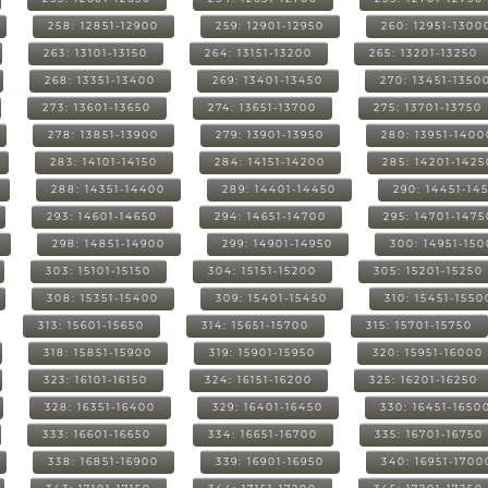
258: 12851-12900
259: 12901-12950
260: 12951-1300
263: 13101-13150
264: 13151-13200
265: 13201-13250
268: 13351-13400
269: 13401-13450
270: 13451-1350
273: 13601-13650
274: 13651-13700
275: 13701-13750
278: 13851-13900
279: 13901-13950
280: 13951-1400
283: 14101-14150
284: 14151-14200
285: 14201-1425
288: 14351-14400
289: 14401-14450
290: 14451-14
293: 14601-14650
294: 14651-14700
295: 14701-1475
298: 14851-14900
299: 14901-14950
300: 14951-15
303: 15101-15150
304: 15151-15200
305: 15201-15250
308: 15351-15400
309: 15401-15450
310: 15451-1550
313: 15601-15650
314: 15651-15700
315: 15701-15750
318: 15851-15900
319: 15901-15950
320: 15951-16000
323: 16101-16150
324: 16151-16200
325: 16201-16250
328: 16351-16400
329: 16401-16450
330: 16451-1650
333: 16601-16650
334: 16651-16700
335: 16701-16750
338: 16851-16900
339: 16901-16950
340: 16951-1700