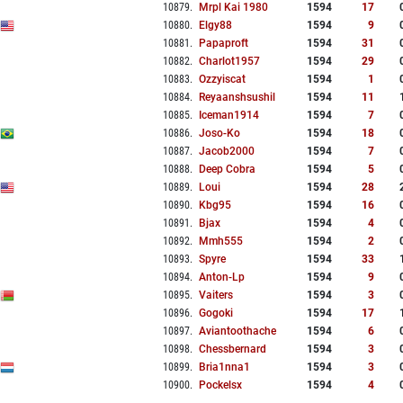
10879
.
Mrpl Kai 1980
1594
17
10880
.
Elgy88
1594
9
10881
.
Papaproft
1594
31
10882
.
Charlot1957
1594
29
10883
.
Ozzyiscat
1594
1
10884
.
Reyaanshsushil
1594
11
10885
.
Iceman1914
1594
7
10886
.
Joso-Ko
1594
18
10887
.
Jacob2000
1594
7
10888
.
Deep Cobra
1594
5
10889
.
Loui
1594
28
10890
.
Kbg95
1594
16
10891
.
Bjax
1594
4
10892
.
Mmh555
1594
2
10893
.
Spyre
1594
33
10894
.
Anton-Lp
1594
9
10895
.
Vaiters
1594
3
10896
.
Gogoki
1594
17
10897
.
Aviantoothache
1594
6
10898
.
Chessbernard
1594
3
10899
.
Bria1nna1
1594
3
10900
.
Pockelsx
1594
4