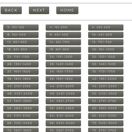
BACK
NEXT
HOME
3: 101-150
4: 151-200
5: 201-250
8: 351-400
9: 401-450
10: 451-500
13: 601-650
14: 651-700
15: 701-750
18: 851-900
19: 901-950
20: 951-1000
23: 1101-1150
24: 1151-1200
25: 1201-1250
28: 1351-1400
29: 1401-1450
30: 1451-1500
33: 1601-1650
34: 1651-1700
35: 1701-1750
38: 1851-1900
39: 1901-1950
40: 1951-2000
43: 2101-2150
44: 2151-2200
45: 2201-2250
48: 2351-2400
49: 2401-2450
50: 2451-2500
53: 2601-2650
54: 2651-2700
55: 2701-2750
58: 2851-2900
59: 2901-2950
60: 2951-3000
63: 3101-3150
64: 3151-3200
65: 3201-3250
68: 3351-3400
69: 3401-3450
70: 3451-3500
73: 3601-3650
74: 3651-3700
75: 3701-3750