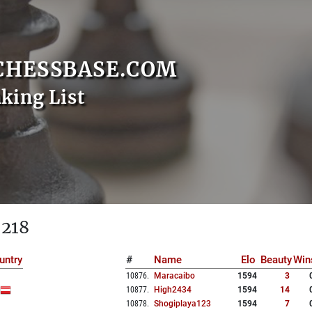
CHESSBASE.COM
nking List
 218
untry
#
Name
Elo
Beauty
Win
10876
.
Maracaibo
1594
3
10877
.
High2434
1594
14
10878
.
Shogiplaya123
1594
7