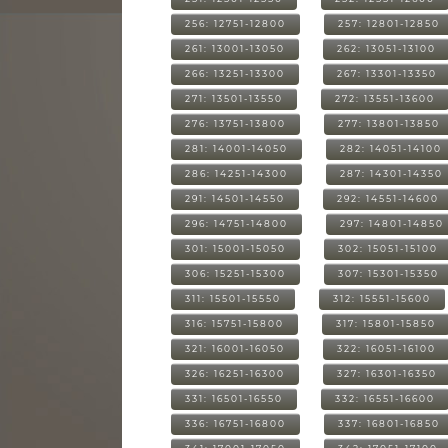
256: 12751-12800
257: 12801-12850
261: 13001-13050
262: 13051-13100
266: 13251-13300
267: 13301-13350
271: 13501-13550
272: 13551-13600
276: 13751-13800
277: 13801-13850
281: 14001-14050
282: 14051-14100
286: 14251-14300
287: 14301-14350
291: 14501-14550
292: 14551-14600
296: 14751-14800
297: 14801-14850
301: 15001-15050
302: 15051-15100
306: 15251-15300
307: 15301-15350
311: 15501-15550
312: 15551-15600
316: 15751-15800
317: 15801-15850
321: 16001-16050
322: 16051-16100
326: 16251-16300
327: 16301-16350
331: 16501-16550
332: 16551-16600
336: 16751-16800
337: 16801-16850