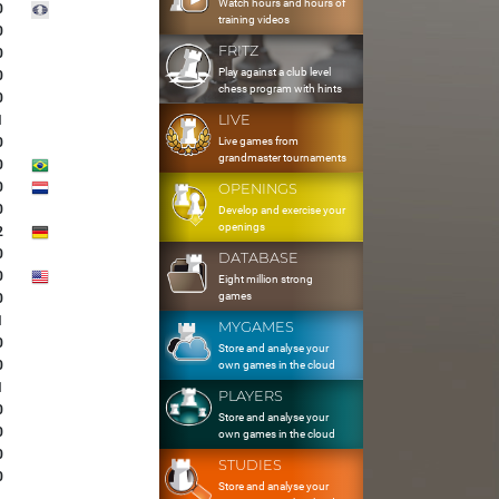
Watch hours and hours of
0
training videos
0
FRITZ
0
Play against a club level
0
chess program with hints
0
LIVE
1
Live games from
0
grandmaster tournaments
0
0
OPENINGS
0
Develop and exercise your
openings
2
0
DATABASE
0
Eight million strong
games
0
1
MYGAMES
0
Store and analyse your
0
own games in the cloud
1
PLAYERS
0
Store and analyse your
0
own games in the cloud
0
STUDIES
0
Store and analyse your