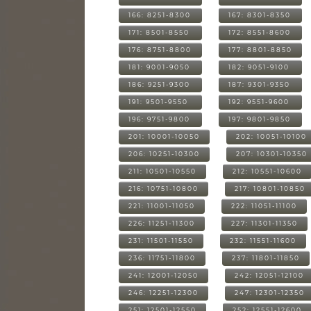
166: 8251-8300
167: 8301-8350
171: 8501-8550
172: 8551-8600
176: 8751-8800
177: 8801-8850
181: 9001-9050
182: 9051-9100
186: 9251-9300
187: 9301-9350
191: 9501-9550
192: 9551-9600
196: 9751-9800
197: 9801-9850
201: 10001-10050
202: 10051-10100
206: 10251-10300
207: 10301-10350
211: 10501-10550
212: 10551-10600
216: 10751-10800
217: 10801-10850
221: 11001-11050
222: 11051-11100
226: 11251-11300
227: 11301-11350
231: 11501-11550
232: 11551-11600
236: 11751-11800
237: 11801-11850
241: 12001-12050
242: 12051-12100
246: 12251-12300
247: 12301-12350
251: 12501-12550
252: 12551-12600