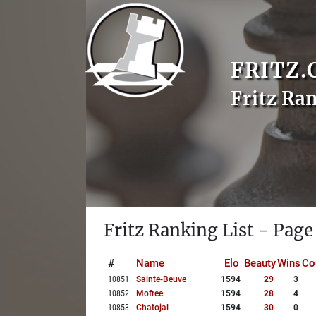
FRITZ.
Fritz Ra
Fritz Ranking List - Page
#
Name
Elo
Beauty
Wins
Co
10851
.
Sainte-Beuve
1594
29
3
10852
.
Mofree
1594
28
4
10853
.
Chatojal
1594
30
0