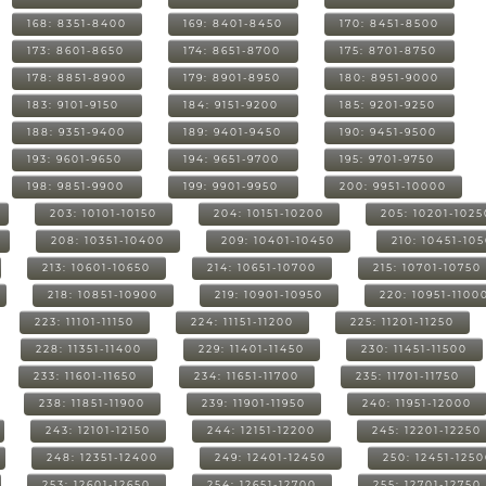
168: 8351-8400
169: 8401-8450
170: 8451-8500
173: 8601-8650
174: 8651-8700
175: 8701-8750
178: 8851-8900
179: 8901-8950
180: 8951-9000
183: 9101-9150
184: 9151-9200
185: 9201-9250
188: 9351-9400
189: 9401-9450
190: 9451-9500
193: 9601-9650
194: 9651-9700
195: 9701-9750
198: 9851-9900
199: 9901-9950
200: 9951-10000
203: 10101-10150
204: 10151-10200
205: 10201-1025
208: 10351-10400
209: 10401-10450
210: 10451-10
213: 10601-10650
214: 10651-10700
215: 10701-10750
218: 10851-10900
219: 10901-10950
220: 10951-1100
223: 11101-11150
224: 11151-11200
225: 11201-11250
228: 11351-11400
229: 11401-11450
230: 11451-11500
233: 11601-11650
234: 11651-11700
235: 11701-11750
238: 11851-11900
239: 11901-11950
240: 11951-12000
243: 12101-12150
244: 12151-12200
245: 12201-12250
248: 12351-12400
249: 12401-12450
250: 12451-125
253: 12601-12650
254: 12651-12700
255: 12701-12750