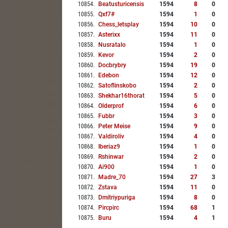
10854
.
Beatusturicensis
1594
8
0
10855
.
Qxf7#
1594
1
0
10856
.
Chess_letsplay
1594
10
0
10857
.
Asterixx
1594
11
0
10858
.
Nusratalo
1594
1
0
10859
.
Kevor
1594
2
0
10860
.
Docbrybry
1594
19
0
10861
.
Edebon
1594
12
0
10862
.
Satoflinskobo
1594
2
0
10863
.
Shekhar16thorat
1594
5
0
10864
.
Olderprof
1594
6
0
10865
.
Fubbr
1594
3
0
10866
.
Peter Meise
1594
9
0
10867
.
Valdiroliv
1594
4
0
10868
.
Iberiaz9
1594
1
0
10869
.
Rshinwar
1594
2
0
10870
.
Ai900
1594
1
0
10871
.
Madre_70
1594
27
3
10872
.
Zstava
1594
11
0
10873
.
Dmitriypuriga
1594
8
0
10874
.
Pircpirc
1594
68
1
10875
.
Buru
1594
4
1