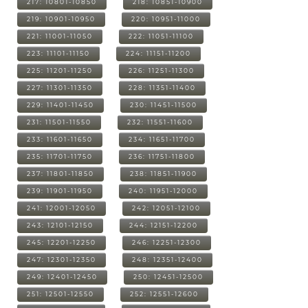
217: 10801-10850
218: 10851-10900
219: 10901-10950
220: 10951-11000
221: 11001-11050
222: 11051-11100
223: 11101-11150
224: 11151-11200
225: 11201-11250
226: 11251-11300
227: 11301-11350
228: 11351-11400
229: 11401-11450
230: 11451-11500
231: 11501-11550
232: 11551-11600
233: 11601-11650
234: 11651-11700
235: 11701-11750
236: 11751-11800
237: 11801-11850
238: 11851-11900
239: 11901-11950
240: 11951-12000
241: 12001-12050
242: 12051-12100
243: 12101-12150
244: 12151-12200
245: 12201-12250
246: 12251-12300
247: 12301-12350
248: 12351-12400
249: 12401-12450
250: 12451-12500
251: 12501-12550
252: 12551-12600