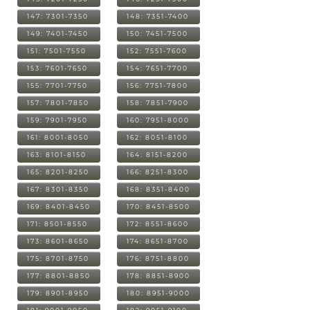
147: 7301-7350
148: 7351-7400
149: 7401-7450
150: 7451-7500
151: 7501-7550
152: 7551-7600
153: 7601-7650
154: 7651-7700
155: 7701-7750
156: 7751-7800
157: 7801-7850
158: 7851-7900
159: 7901-7950
160: 7951-8000
161: 8001-8050
162: 8051-8100
163: 8101-8150
164: 8151-8200
165: 8201-8250
166: 8251-8300
167: 8301-8350
168: 8351-8400
169: 8401-8450
170: 8451-8500
171: 8501-8550
172: 8551-8600
173: 8601-8650
174: 8651-8700
175: 8701-8750
176: 8751-8800
177: 8801-8850
178: 8851-8900
179: 8901-8950
180: 8951-9000