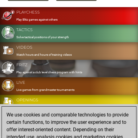
PLAYCHESS
Play Blitz games against others
TACTICS
Solve tactical positions of your strength
VIDEOS
Watch hours and hours of training videos
FRITZ
Play against a club level chess program with hints
LIVE
Live games from grandmaster tournaments
OPENINGS
Develop and exercise your openings
We use cookies and comparable technologies to provide
DATABASE
certain functions, to improve the user experience and to
Eight million strong games
offer interest-oriented content. Depending on their
MYGAMES
intended use, analysis cookies and marketing cookies