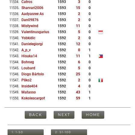
11534
.
Catros
1593
3
0
11535
.
Sharvari2006
1593
15
0
11536
.
Aadyasree As
1593
2
0
11537
.
Dan09876
1593
2
0
11538
.
Mistywind
1593
11
0
11539
.
Valentinusgarius
1593
5
0
11540
.
Yobkidic
1592
2
0
11541
.
Danielegiorgi
1592
12
0
11542
.
A_p_v
1592
0
1
11543
.
Hisuka14
1592
11
1
11544
.
Bohneg
1592
6
0
11545
.
Loubard
1592
5
0
11546
.
Diogo Bártolo
1592
25
0
11547
.
Pliko2
1592
2
0
11548
.
Inside404
1592
4
0
11549
.
Matasso
1592
43
1
11550
.
Kokolescargot
1592
59
1
BACK
NEXT
HOME
1: 1-50
2: 51-100