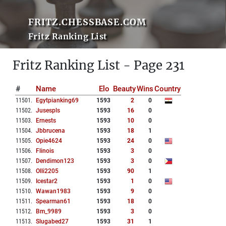
FRITZ.CHESSBASE.COM
Fritz Ranking List
Fritz Ranking List - Page 231
#
Name
Elo
Beauty
Wins
Country
11501
.
Egytpianking69
1593
2
0
11502
.
Jusespls
1593
16
0
11503
.
Ernests
1593
10
0
11504
.
Jbbrucena
1593
18
1
11505
.
Opie4624
1593
24
0
11506
.
Flinois
1593
3
0
11507
.
Dendimon123
1593
3
0
11508
.
Olli2205
1593
90
1
11509
.
Icestar2
1593
1
0
11510
.
Wawan1983
1593
9
0
11511
.
Spearman61
1593
18
0
11512
.
Bm_9989
1593
3
0
11513
.
Slugabed27
1593
31
1