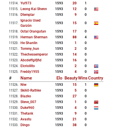
11514
.
Yul973
1593
20
1
11515
.
Leong Kai Shenn
1593
12
0
11516
.
Dtemplar
1593
9
0
Ignacio Used
11517
.
1593
15
0
Garzón
11518
.
Octal Orangutan
1593
17
0
11519
.
Herman Sherman
1593
88
4
11520
.
He Shanlin
1593
1
0
11521
.
Tommy_hun
1593
2
0
11522
.
Thechessemperor
1593
14
0
11523
.
Abcdeffgifjfid
1593
16
0
11524
.
Elcriollito
1593
2
0
11525
.
Freddy1955
1593
4
0
#
Name
Elo
Beauty
Wins
Country
11526
.
Niw
1593
15
1
11527
.
Ski60-Rathke
1593
5
0
11528
.
Blazko
1593
27
0
11529
.
Steve_007
1593
1
0
11530
.
Duke960
1593
4
0
11531
.
Thetank
1593
9
0
11532
.
Avastu
1593
21
0
11533
.
Dingo
1593
38
0