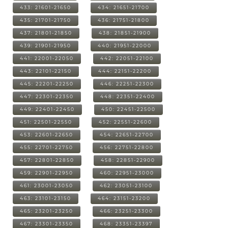
433: 21601-21650
434: 21651-21700
435: 21701-21750
436: 21751-21800
437: 21801-21850
438: 21851-21900
439: 21901-21950
440: 21951-22000
441: 22001-22050
442: 22051-22100
443: 22101-22150
444: 22151-22200
445: 22201-22250
446: 22251-22300
447: 22301-22350
448: 22351-22400
449: 22401-22450
450: 22451-22500
451: 22501-22550
452: 22551-22600
453: 22601-22650
454: 22651-22700
455: 22701-22750
456: 22751-22800
457: 22801-22850
458: 22851-22900
459: 22901-22950
460: 22951-23000
461: 23001-23050
462: 23051-23100
463: 23101-23150
464: 23151-23200
465: 23201-23250
466: 23251-23300
467: 23301-23350
468: 23351-23397