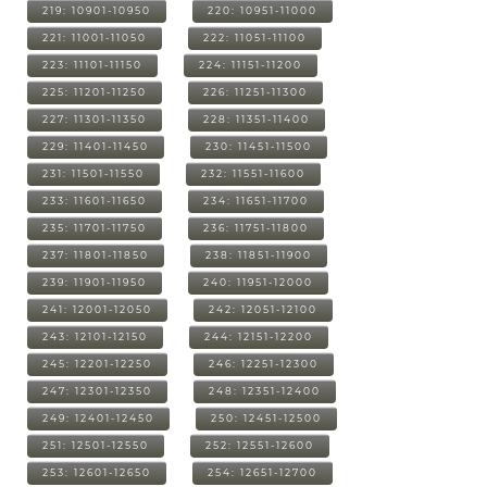
219: 10901-10950
220: 10951-11000
221: 11001-11050
222: 11051-11100
223: 11101-11150
224: 11151-11200
225: 11201-11250
226: 11251-11300
227: 11301-11350
228: 11351-11400
229: 11401-11450
230: 11451-11500
231: 11501-11550
232: 11551-11600
233: 11601-11650
234: 11651-11700
235: 11701-11750
236: 11751-11800
237: 11801-11850
238: 11851-11900
239: 11901-11950
240: 11951-12000
241: 12001-12050
242: 12051-12100
243: 12101-12150
244: 12151-12200
245: 12201-12250
246: 12251-12300
247: 12301-12350
248: 12351-12400
249: 12401-12450
250: 12451-12500
251: 12501-12550
252: 12551-12600
253: 12601-12650
254: 12651-12700