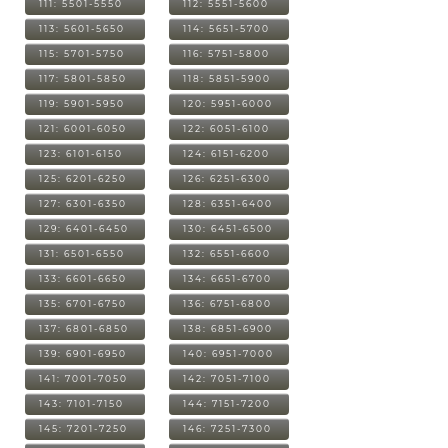
111: 5501-5550
112: 5551-5600
113: 5601-5650
114: 5651-5700
115: 5701-5750
116: 5751-5800
117: 5801-5850
118: 5851-5900
119: 5901-5950
120: 5951-6000
121: 6001-6050
122: 6051-6100
123: 6101-6150
124: 6151-6200
125: 6201-6250
126: 6251-6300
127: 6301-6350
128: 6351-6400
129: 6401-6450
130: 6451-6500
131: 6501-6550
132: 6551-6600
133: 6601-6650
134: 6651-6700
135: 6701-6750
136: 6751-6800
137: 6801-6850
138: 6851-6900
139: 6901-6950
140: 6951-7000
141: 7001-7050
142: 7051-7100
143: 7101-7150
144: 7151-7200
145: 7201-7250
146: 7251-7300