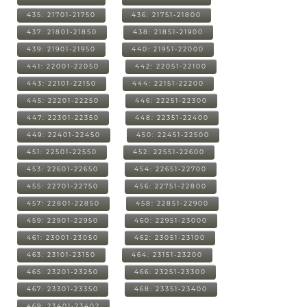
435: 21701-21750
436: 21751-21800
437: 21801-21850
438: 21851-21900
439: 21901-21950
440: 21951-22000
441: 22001-22050
442: 22051-22100
443: 22101-22150
444: 22151-22200
445: 22201-22250
446: 22251-22300
447: 22301-22350
448: 22351-22400
449: 22401-22450
450: 22451-22500
451: 22501-22550
452: 22551-22600
453: 22601-22650
454: 22651-22700
455: 22701-22750
456: 22751-22800
457: 22801-22850
458: 22851-22900
459: 22901-22950
460: 22951-23000
461: 23001-23050
462: 23051-23100
463: 23101-23150
464: 23151-23200
465: 23201-23250
466: 23251-23300
467: 23301-23350
468: 23351-23400
469: 23401-23402