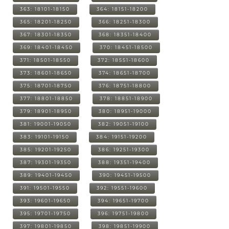
363: 18101-18150
364: 18151-18200
365: 18201-18250
366: 18251-18300
367: 18301-18350
368: 18351-18400
369: 18401-18450
370: 18451-18500
371: 18501-18550
372: 18551-18600
373: 18601-18650
374: 18651-18700
375: 18701-18750
376: 18751-18800
377: 18801-18850
378: 18851-18900
379: 18901-18950
380: 18951-19000
381: 19001-19050
382: 19051-19100
383: 19101-19150
384: 19151-19200
385: 19201-19250
386: 19251-19300
387: 19301-19350
388: 19351-19400
389: 19401-19450
390: 19451-19500
391: 19501-19550
392: 19551-19600
393: 19601-19650
394: 19651-19700
395: 19701-19750
396: 19751-19800
397: 19801-19850
398: 19851-19900