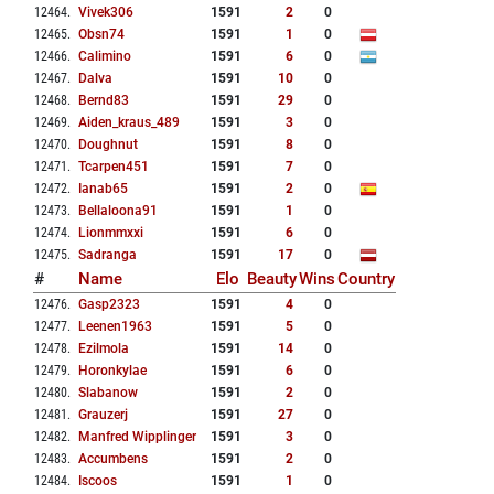
12464
.
Vivek306
1591
2
0
12465
.
Obsn74
1591
1
0
12466
.
Calimino
1591
6
0
12467
.
Dalva
1591
10
0
12468
.
Bernd83
1591
29
0
12469
.
Aiden_kraus_489
1591
3
0
12470
.
Doughnut
1591
8
0
12471
.
Tcarpen451
1591
7
0
12472
.
Ianab65
1591
2
0
12473
.
Bellaloona91
1591
1
0
12474
.
Lionmmxxi
1591
6
0
12475
.
Sadranga
1591
17
0
#
Name
Elo
Beauty
Wins
Country
12476
.
Gasp2323
1591
4
0
12477
.
Leenen1963
1591
5
0
12478
.
Ezilmola
1591
14
0
12479
.
Horonkylae
1591
6
0
12480
.
Slabanow
1591
2
0
12481
.
Grauzerj
1591
27
0
12482
.
Manfred Wipplinger
1591
3
0
12483
.
Accumbens
1591
2
0
12484
.
Iscoos
1591
1
0