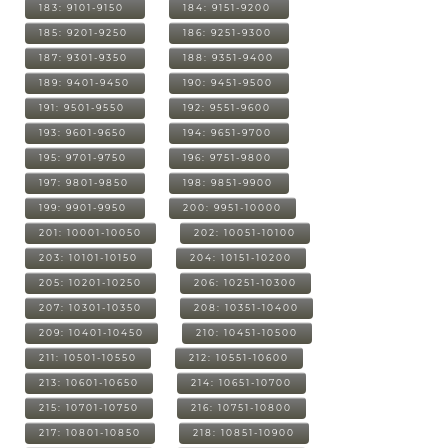
183: 9101-9150
184: 9151-9200
185: 9201-9250
186: 9251-9300
187: 9301-9350
188: 9351-9400
189: 9401-9450
190: 9451-9500
191: 9501-9550
192: 9551-9600
193: 9601-9650
194: 9651-9700
195: 9701-9750
196: 9751-9800
197: 9801-9850
198: 9851-9900
199: 9901-9950
200: 9951-10000
201: 10001-10050
202: 10051-10100
203: 10101-10150
204: 10151-10200
205: 10201-10250
206: 10251-10300
207: 10301-10350
208: 10351-10400
209: 10401-10450
210: 10451-10500
211: 10501-10550
212: 10551-10600
213: 10601-10650
214: 10651-10700
215: 10701-10750
216: 10751-10800
217: 10801-10850
218: 10851-10900