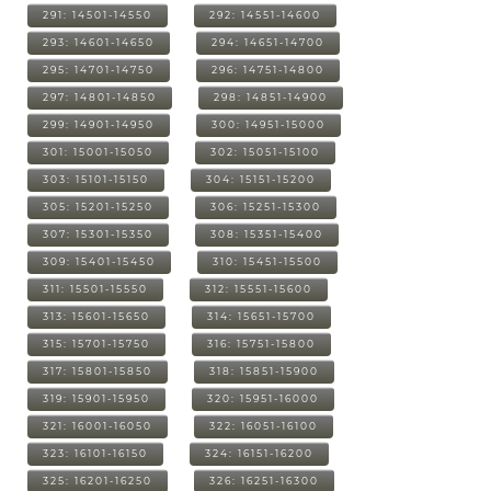
291: 14501-14550
292: 14551-14600
293: 14601-14650
294: 14651-14700
295: 14701-14750
296: 14751-14800
297: 14801-14850
298: 14851-14900
299: 14901-14950
300: 14951-15000
301: 15001-15050
302: 15051-15100
303: 15101-15150
304: 15151-15200
305: 15201-15250
306: 15251-15300
307: 15301-15350
308: 15351-15400
309: 15401-15450
310: 15451-15500
311: 15501-15550
312: 15551-15600
313: 15601-15650
314: 15651-15700
315: 15701-15750
316: 15751-15800
317: 15801-15850
318: 15851-15900
319: 15901-15950
320: 15951-16000
321: 16001-16050
322: 16051-16100
323: 16101-16150
324: 16151-16200
325: 16201-16250
326: 16251-16300