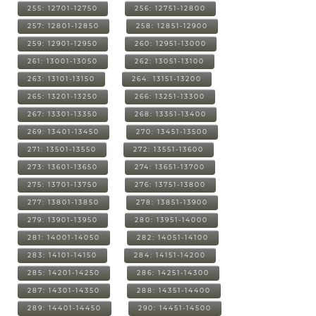
255: 12701-12750
256: 12751-12800
257: 12801-12850
258: 12851-12900
259: 12901-12950
260: 12951-13000
261: 13001-13050
262: 13051-13100
263: 13101-13150
264: 13151-13200
265: 13201-13250
266: 13251-13300
267: 13301-13350
268: 13351-13400
269: 13401-13450
270: 13451-13500
271: 13501-13550
272: 13551-13600
273: 13601-13650
274: 13651-13700
275: 13701-13750
276: 13751-13800
277: 13801-13850
278: 13851-13900
279: 13901-13950
280: 13951-14000
281: 14001-14050
282: 14051-14100
283: 14101-14150
284: 14151-14200
285: 14201-14250
286: 14251-14300
287: 14301-14350
288: 14351-14400
289: 14401-14450
290: 14451-14500