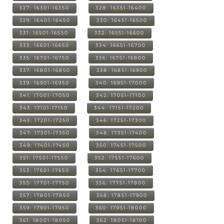
327: 16301-16350
328: 16351-16400
329: 16401-16450
330: 16451-16500
331: 16501-16550
332: 16551-16600
333: 16601-16650
334: 16651-16700
335: 16701-16750
336: 16751-16800
337: 16801-16850
338: 16851-16900
339: 16901-16950
340: 16951-17000
341: 17001-17050
342: 17051-17100
343: 17101-17150
344: 17151-17200
345: 17201-17250
346: 17251-17300
347: 17301-17350
348: 17351-17400
349: 17401-17450
350: 17451-17500
351: 17501-17550
352: 17551-17600
353: 17601-17650
354: 17651-17700
355: 17701-17750
356: 17751-17800
357: 17801-17850
358: 17851-17900
359: 17901-17950
360: 17951-18000
361: 18001-18050
362: 18051-18100