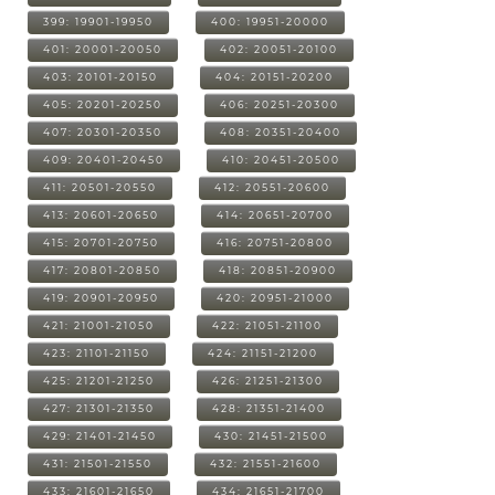
399: 19901-19950
400: 19951-20000
401: 20001-20050
402: 20051-20100
403: 20101-20150
404: 20151-20200
405: 20201-20250
406: 20251-20300
407: 20301-20350
408: 20351-20400
409: 20401-20450
410: 20451-20500
411: 20501-20550
412: 20551-20600
413: 20601-20650
414: 20651-20700
415: 20701-20750
416: 20751-20800
417: 20801-20850
418: 20851-20900
419: 20901-20950
420: 20951-21000
421: 21001-21050
422: 21051-21100
423: 21101-21150
424: 21151-21200
425: 21201-21250
426: 21251-21300
427: 21301-21350
428: 21351-21400
429: 21401-21450
430: 21451-21500
431: 21501-21550
432: 21551-21600
433: 21601-21650
434: 21651-21700