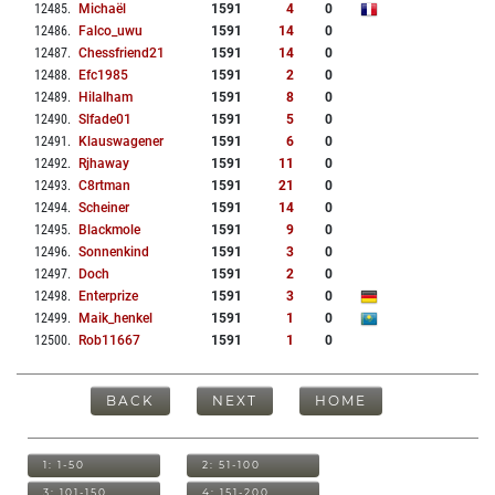
12485
.
Michaël
1591
4
0
12486
.
Falco_uwu
1591
14
0
12487
.
Chessfriend21
1591
14
0
12488
.
Efc1985
1591
2
0
12489
.
Hilalham
1591
8
0
12490
.
Slfade01
1591
5
0
12491
.
Klauswagener
1591
6
0
12492
.
Rjhaway
1591
11
0
12493
.
C8rtman
1591
21
0
12494
.
Scheiner
1591
14
0
12495
.
Blackmole
1591
9
0
12496
.
Sonnenkind
1591
3
0
12497
.
Doch
1591
2
0
12498
.
Enterprize
1591
3
0
12499
.
Maik_henkel
1591
1
0
12500
.
Rob11667
1591
1
0
BACK
NEXT
HOME
1: 1-50
2: 51-100
3: 101-150
4: 151-200