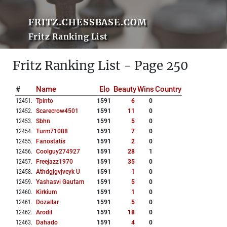
FRITZ.CHESSBASE.COM
Fritz Ranking List
Fritz Ranking List - Page 250
#
Name
Elo
Beauty
Wins
Country
12451
.
Tpinto
1591
6
0
12452
.
Scarecrow4501
1591
11
0
12453
.
Sbhn
1591
5
0
12454
.
Turm71088
1591
7
0
12455
.
Fanostatis
1591
2
0
12456
.
Coolguy274927
1591
28
1
12457
.
Freejazz1970
1591
35
0
12458
.
Athdgjgvjveyk U
1591
1
0
12459
.
Yashasvi Gautam
1591
5
0
12460
.
Kirkium
1591
1
0
12461
.
Dozallar
1591
5
0
12462
.
Arodil
1591
18
0
12463
.
Dahado
1591
4
0