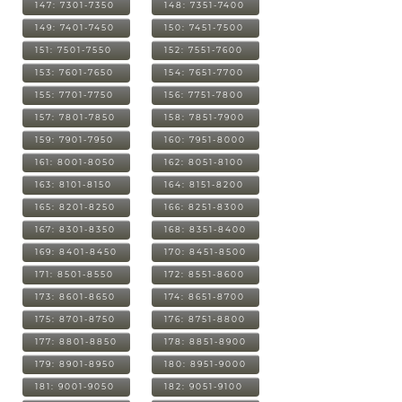
147: 7301-7350
148: 7351-7400
149: 7401-7450
150: 7451-7500
151: 7501-7550
152: 7551-7600
153: 7601-7650
154: 7651-7700
155: 7701-7750
156: 7751-7800
157: 7801-7850
158: 7851-7900
159: 7901-7950
160: 7951-8000
161: 8001-8050
162: 8051-8100
163: 8101-8150
164: 8151-8200
165: 8201-8250
166: 8251-8300
167: 8301-8350
168: 8351-8400
169: 8401-8450
170: 8451-8500
171: 8501-8550
172: 8551-8600
173: 8601-8650
174: 8651-8700
175: 8701-8750
176: 8751-8800
177: 8801-8850
178: 8851-8900
179: 8901-8950
180: 8951-9000
181: 9001-9050
182: 9051-9100