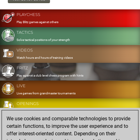
PLAYCHESS
Play Blitz games against others
TACTICS
Solve tactical positions of your strength
VIDEOS
Watch hours and hours of training videos
FRITZ
Play against a club level chess program with hints
LIVE
Live games from grandmaster tournaments
OPENINGS
Develop and exercise your openings
We use cookies and comparable technologies to provide
DATABASE
certain functions, to improve the user experience and to
Eight million strong games
offer interest-oriented content. Depending on their
MYGAMES