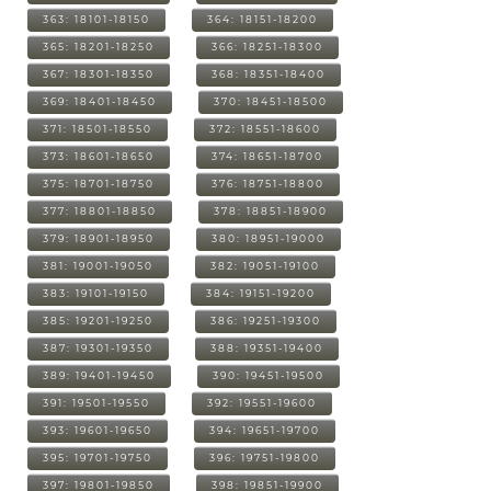
363: 18101-18150
364: 18151-18200
365: 18201-18250
366: 18251-18300
367: 18301-18350
368: 18351-18400
369: 18401-18450
370: 18451-18500
371: 18501-18550
372: 18551-18600
373: 18601-18650
374: 18651-18700
375: 18701-18750
376: 18751-18800
377: 18801-18850
378: 18851-18900
379: 18901-18950
380: 18951-19000
381: 19001-19050
382: 19051-19100
383: 19101-19150
384: 19151-19200
385: 19201-19250
386: 19251-19300
387: 19301-19350
388: 19351-19400
389: 19401-19450
390: 19451-19500
391: 19501-19550
392: 19551-19600
393: 19601-19650
394: 19651-19700
395: 19701-19750
396: 19751-19800
397: 19801-19850
398: 19851-19900