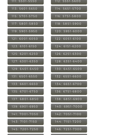
111: 5501-5550
112: 5551-5600
113: 5601-5650
114: 5651-5700
115: 5701-5750
116: 5751-5800
117: 5801-5850
118: 5851-5900
119: 5901-5950
120: 5951-6000
121: 6001-6050
122: 6051-6100
123: 6101-6150
124: 6151-6200
125: 6201-6250
126: 6251-6300
127: 6301-6350
128: 6351-6400
129: 6401-6450
130: 6451-6500
131: 6501-6550
132: 6551-6600
133: 6601-6650
134: 6651-6700
135: 6701-6750
136: 6751-6800
137: 6801-6850
138: 6851-6900
139: 6901-6950
140: 6951-7000
141: 7001-7050
142: 7051-7100
143: 7101-7150
144: 7151-7200
145: 7201-7250
146: 7251-7300