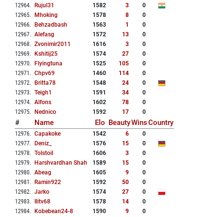
12964
.
Rujul31
1582
3
0
12965
.
Mhoking
1578
8
0
12966
.
Behzadbash
1563
1
0
12967
.
Alefasg
1572
13
0
12968
.
Zvonimir2011
1616
3
0
12969
.
Kshitij25
1574
27
0
12970
.
Flyingtuna
1525
105
0
12971
.
Chpv69
1460
114
0
12972
.
Britta78
1548
24
0
12973
.
Teigh1
1591
34
0
12974
.
Alfons
1602
78
0
12975
.
Nednico
1592
17
0
#
Name
Elo
Beauty
Wins
Country
12976
.
Capakoke
1542
6
0
12977
.
Deniz_
1576
15
0
12978
.
Tolstoil
1606
3
0
12979
.
Harshvardhan Shah
1589
15
0
12980
.
Abeag
1605
9
0
12981
.
Ramin922
1592
50
0
12982
.
Jarko
1574
27
0
12983
.
Ilitv68
1578
14
0
12984
.
Kobebean24-8
1590
9
0