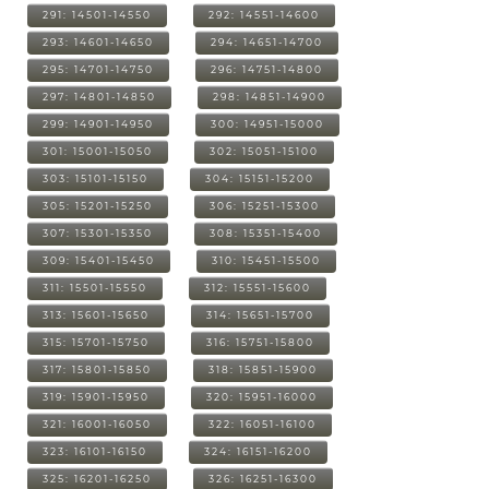
291: 14501-14550
292: 14551-14600
293: 14601-14650
294: 14651-14700
295: 14701-14750
296: 14751-14800
297: 14801-14850
298: 14851-14900
299: 14901-14950
300: 14951-15000
301: 15001-15050
302: 15051-15100
303: 15101-15150
304: 15151-15200
305: 15201-15250
306: 15251-15300
307: 15301-15350
308: 15351-15400
309: 15401-15450
310: 15451-15500
311: 15501-15550
312: 15551-15600
313: 15601-15650
314: 15651-15700
315: 15701-15750
316: 15751-15800
317: 15801-15850
318: 15851-15900
319: 15901-15950
320: 15951-16000
321: 16001-16050
322: 16051-16100
323: 16101-16150
324: 16151-16200
325: 16201-16250
326: 16251-16300