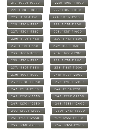
219: 10901-10950
220: 10951-11000
221: 11001-11050
222: 11051-11100
223: 11101-11150
224: 11151-11200
225: 11201-11250
226: 11251-11300
227: 11301-11350
228: 11351-11400
229: 11401-11450
230: 11451-11500
231: 11501-11550
232: 11551-11600
233: 11601-11650
234: 11651-11700
235: 11701-11750
236: 11751-11800
237: 11801-11850
238: 11851-11900
239: 11901-11950
240: 11951-12000
241: 12001-12050
242: 12051-12100
243: 12101-12150
244: 12151-12200
245: 12201-12250
246: 12251-12300
247: 12301-12350
248: 12351-12400
249: 12401-12450
250: 12451-12500
251: 12501-12550
252: 12551-12600
253: 12601-12650
254: 12651-12700