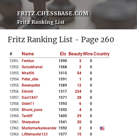
FRITZ.CHESSBASE.COM
Fritz Ranking List
Fritz Ranking List - Page 260
#
Name
Elo
Beauty
Wins
Country
12951
.
Feridun
1590
3
0
12952
.
Suryakhanal
1568
2
0
12953
.
Nhat06
1515
54
0
12954
.
Peter_silie
1591
1
0
12955
.
Besenpeter
1589
12
0
12956
.
Edomir
1317
224
0
12957
.
Danl1847
1571
28
0
12958
.
Didel11
1593
6
0
12959
.
Bhumi_pune
1592
4
0
12960
.
Tardiff
1605
29
0
12961
.
Sherpabue
1541
20
0
12962
.
Markymarkalexander
1592
2
0
12963
.
Littlemaster123
1577
15
0