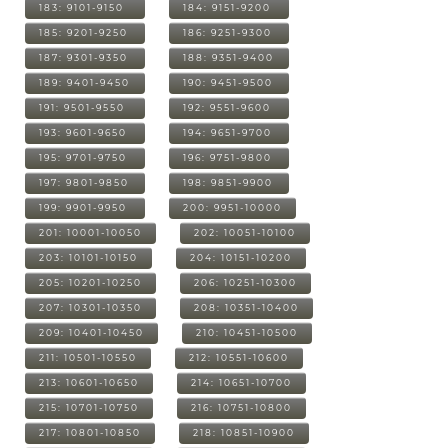
183: 9101-9150
184: 9151-9200
185: 9201-9250
186: 9251-9300
187: 9301-9350
188: 9351-9400
189: 9401-9450
190: 9451-9500
191: 9501-9550
192: 9551-9600
193: 9601-9650
194: 9651-9700
195: 9701-9750
196: 9751-9800
197: 9801-9850
198: 9851-9900
199: 9901-9950
200: 9951-10000
201: 10001-10050
202: 10051-10100
203: 10101-10150
204: 10151-10200
205: 10201-10250
206: 10251-10300
207: 10301-10350
208: 10351-10400
209: 10401-10450
210: 10451-10500
211: 10501-10550
212: 10551-10600
213: 10601-10650
214: 10651-10700
215: 10701-10750
216: 10751-10800
217: 10801-10850
218: 10851-10900