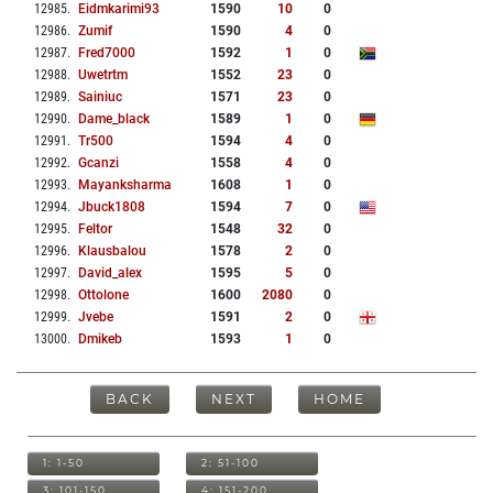
12985
.
Eidmkarimi93
1590
10
0
12986
.
Zumif
1590
4
0
12987
.
Fred7000
1592
1
0
12988
.
Uwetrtm
1552
23
0
12989
.
Sainiuc
1571
23
0
12990
.
Dame_black
1589
1
0
12991
.
Tr500
1594
4
0
12992
.
Gcanzi
1558
4
0
12993
.
Mayanksharma
1608
1
0
12994
.
Jbuck1808
1594
7
0
12995
.
Feltor
1548
32
0
12996
.
Klausbalou
1578
2
0
12997
.
David_alex
1595
5
0
12998
.
Ottolone
1600
2080
0
12999
.
Jvebe
1591
2
0
13000
.
Dmikeb
1593
1
0
BACK
NEXT
HOME
1: 1-50
2: 51-100
3: 101-150
4: 151-200