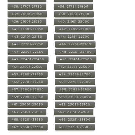
435: 21701-21750
436: 21751-21800
437: 21801-21850
438: 21851-21900
439: 21901-21950
440: 21951-22000
441: 22001-22050
442: 22051-22100
443: 22101-22150
444: 22151-22200
445: 22201-22250
446: 22251-22300
447: 22301-22350
448: 22351-22400
449: 22401-22450
450: 22451-22500
451: 22501-22550
452: 22551-22600
453: 22601-22650
454: 22651-22700
455: 22701-22750
456: 22751-22800
457: 22801-22850
458: 22851-22900
459: 22901-22950
460: 22951-23000
461: 23001-23050
462: 23051-23100
463: 23101-23150
464: 23151-23200
465: 23201-23250
466: 23251-23300
467: 23301-23350
468: 23351-23385