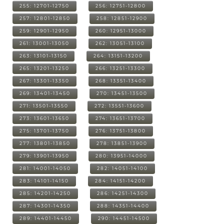
255: 12701-12750
256: 12751-12800
257: 12801-12850
258: 12851-12900
259: 12901-12950
260: 12951-13000
261: 13001-13050
262: 13051-13100
263: 13101-13150
264: 13151-13200
265: 13201-13250
266: 13251-13300
267: 13301-13350
268: 13351-13400
269: 13401-13450
270: 13451-13500
271: 13501-13550
272: 13551-13600
273: 13601-13650
274: 13651-13700
275: 13701-13750
276: 13751-13800
277: 13801-13850
278: 13851-13900
279: 13901-13950
280: 13951-14000
281: 14001-14050
282: 14051-14100
283: 14101-14150
284: 14151-14200
285: 14201-14250
286: 14251-14300
287: 14301-14350
288: 14351-14400
289: 14401-14450
290: 14451-14500