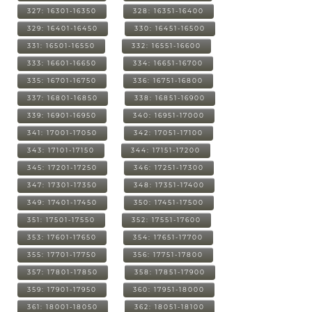
327: 16301-16350
328: 16351-16400
329: 16401-16450
330: 16451-16500
331: 16501-16550
332: 16551-16600
333: 16601-16650
334: 16651-16700
335: 16701-16750
336: 16751-16800
337: 16801-16850
338: 16851-16900
339: 16901-16950
340: 16951-17000
341: 17001-17050
342: 17051-17100
343: 17101-17150
344: 17151-17200
345: 17201-17250
346: 17251-17300
347: 17301-17350
348: 17351-17400
349: 17401-17450
350: 17451-17500
351: 17501-17550
352: 17551-17600
353: 17601-17650
354: 17651-17700
355: 17701-17750
356: 17751-17800
357: 17801-17850
358: 17851-17900
359: 17901-17950
360: 17951-18000
361: 18001-18050
362: 18051-18100