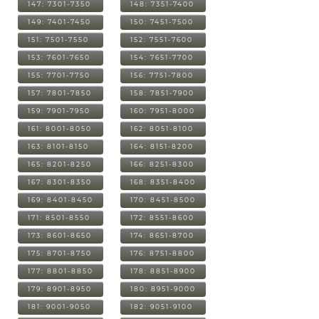
147: 7301-7350
148: 7351-7400
149: 7401-7450
150: 7451-7500
151: 7501-7550
152: 7551-7600
153: 7601-7650
154: 7651-7700
155: 7701-7750
156: 7751-7800
157: 7801-7850
158: 7851-7900
159: 7901-7950
160: 7951-8000
161: 8001-8050
162: 8051-8100
163: 8101-8150
164: 8151-8200
165: 8201-8250
166: 8251-8300
167: 8301-8350
168: 8351-8400
169: 8401-8450
170: 8451-8500
171: 8501-8550
172: 8551-8600
173: 8601-8650
174: 8651-8700
175: 8701-8750
176: 8751-8800
177: 8801-8850
178: 8851-8900
179: 8901-8950
180: 8951-9000
181: 9001-9050
182: 9051-9100