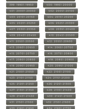
399: 19901-19950
400: 19951-20000
401: 20001-20050
402: 20051-20100
403: 20101-20150
404: 20151-20200
405: 20201-20250
406: 20251-20300
407: 20301-20350
408: 20351-20400
409: 20401-20450
410: 20451-20500
411: 20501-20550
412: 20551-20600
413: 20601-20650
414: 20651-20700
415: 20701-20750
416: 20751-20800
417: 20801-20850
418: 20851-20900
419: 20901-20950
420: 20951-21000
421: 21001-21050
422: 21051-21100
423: 21101-21150
424: 21151-21200
425: 21201-21250
426: 21251-21300
427: 21301-21350
428: 21351-21400
429: 21401-21450
430: 21451-21500
431: 21501-21550
432: 21551-21600
433: 21601-21650
434: 21651-21700