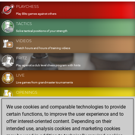
PLAYCHESS
Play Blitz games against others
TACTICS
Solve tactical positions of your strength
VIDEOS
Watch hours and hours of training videos
FRITZ
Play against a club level chess program with hints
LIVE
Live games from grandmaster tournaments
OPENINGS
Develop and exercise your openings
We use cookies and comparable technologies to provide
DATABASE
certain functions, to improve the user experience and to
Eight million strong games
offer interest-oriented content. Depending on their
MYGAMES
intended use, analysis cookies and marketing cookies
Store and analyse your own games in the cloud