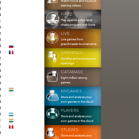
Watch hours and hours of
3
training videos
3
FRITZ
0
Play against a club level
1
chess program with hints
3
LIVE
2
Live games from
3
grandmaster tournaments
0
3
OPENINGS
2
Develop and exercise your
openings
0
0
DATABASE
0
Eight million strong
games
0
0
MYGAMES
6
Store and analyse your
0
own games in the cloud
3
PLAYERS
0
Store and analyse your
1
own games in the cloud
1
STUDIES
0
Store and analyse your