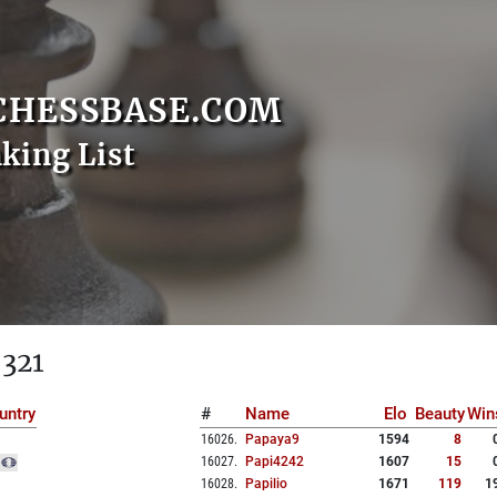
CHESSBASE.COM
nking List
 321
untry
#
Name
Elo
Beauty
Win
16026
.
Papaya9
1594
8
16027
.
Papi4242
1607
15
16028
.
Papilio
1671
119
1