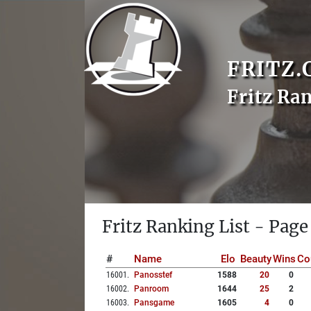
FRITZ.
Fritz Ra
Fritz Ranking List - Page
#
Name
Elo
Beauty
Wins
Co
16001
.
Panosstef
1588
20
0
16002
.
Panroom
1644
25
2
16003
.
Pansgame
1605
4
0