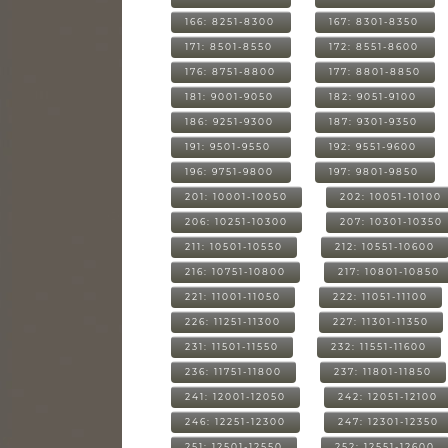
166: 8251-8300
167: 8301-8350
171: 8501-8550
172: 8551-8600
176: 8751-8800
177: 8801-8850
181: 9001-9050
182: 9051-9100
186: 9251-9300
187: 9301-9350
191: 9501-9550
192: 9551-9600
196: 9751-9800
197: 9801-9850
201: 10001-10050
202: 10051-10100
206: 10251-10300
207: 10301-10350
211: 10501-10550
212: 10551-10600
216: 10751-10800
217: 10801-10850
221: 11001-11050
222: 11051-11100
226: 11251-11300
227: 11301-11350
231: 11501-11550
232: 11551-11600
236: 11751-11800
237: 11801-11850
241: 12001-12050
242: 12051-12100
246: 12251-12300
247: 12301-12350
251: 12501-12550
252: 12551-12600