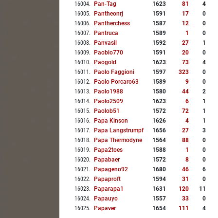
16004
.
Pan-Tag
1623
81
4
16005
.
Pantheonrj
1591
17
0
16006
.
Pantherchess
1587
12
0
16007
.
Pantruca
1589
1
0
16008
.
Panvasil
1592
27
1
16009
.
Paoblo770
1591
20
0
16010
.
Paogold
1623
73
4
16011
.
Paolo Faggioni
1597
323
0
16012
.
Paolo Porcaro63
1589
9
0
16013
.
Paolo1988
1580
44
2
16014
.
Paolo2509
1623
6
1
16015
.
Paolob51
1572
72
1
16016
.
Papa Kinson
1626
4
1
16017
.
Papa Langstrumpf
1656
27
3
16018
.
Papa Thermodyne
1564
88
0
16019
.
Papa2toes
1588
1
0
16020
.
Papabaer
1572
8
0
16021
.
Papageno92
1680
46
6
16022
.
Papaproft
1594
31
0
16023
.
Paparapa1
1631
120
11
16024
.
Papauyo
1557
33
0
16025
.
Papaver
1654
111
4