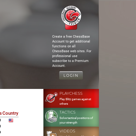
Create a free ChessBase
Account to get additional
functions on all
ChessBase web sites. For
professional use
subscribe to a Premium
Account.
LOGIN
PLAYCHESS
Play Blitz games against
others
TACTICS
s
Country
Solve tactical positions of
0
your strength
0
VIDEOS
9