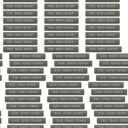
168: 8351-8400
169: 8401-8450
170: 8451-8500
173: 8601-8650
174: 8651-8700
175: 8701-8750
178: 8851-8900
179: 8901-8950
180: 8951-9000
183: 9101-9150
184: 9151-9200
185: 9201-9250
188: 9351-9400
189: 9401-9450
190: 9451-9500
193: 9601-9650
194: 9651-9700
195: 9701-9750
198: 9851-9900
199: 9901-9950
200: 9951-10000
203: 10101-10150
204: 10151-10200
205: 10201-1025
208: 10351-10400
209: 10401-10450
210: 10451-10
213: 10601-10650
214: 10651-10700
215: 10701-10750
218: 10851-10900
219: 10901-10950
220: 10951-1100
223: 11101-11150
224: 11151-11200
225: 11201-11250
228: 11351-11400
229: 11401-11450
230: 11451-11500
233: 11601-11650
234: 11651-11700
235: 11701-11750
238: 11851-11900
239: 11901-11950
240: 11951-12000
243: 12101-12150
244: 12151-12200
245: 12201-12250
248: 12351-12400
249: 12401-12450
250: 12451-125
253: 12601-12650
254: 12651-12700
255: 12701-12750