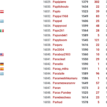
16029
.
Papipierre
1379
302
16030
.
Papitchoulo
1634
22
16031
.
Paplo
1523
39
16032
.
Pappa1968
1549
83
16033
.
Pappel
1606
25
16034
.
Pappycool
1599
48
16035
.
Paps261
1564
28
16036
.
Papundek1
1589
5
16037
.
Papyboom
1545
121
16038
.
Paqaru
1616
22
16039
.
Par2004
1590
10
16040
.
Paraboy2903
1560
10
16041
.
Paracleat
1550
29
16042
.
Paradio
1590
1
16043
.
Parag_mitra
1591
1
16044
.
Paralaile
1589
96
16045
.
Parameshhkumaru
1586
1
16046
.
Parameswaranvv
1649
57
16047
.
Paran
1573
2
16048
.
Paras Pandey
1525
27
16049
.
Paredeschess
1614
23
16050
.
Parhad
1578
5