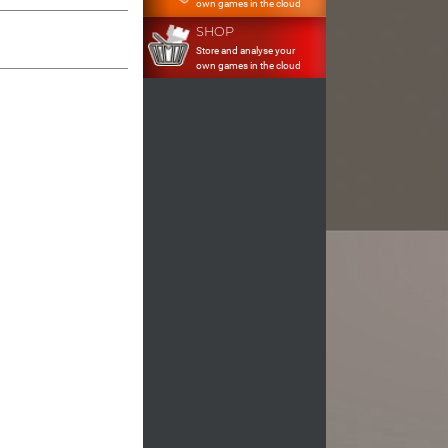
own games in the cloud
SHOP
Store and analyse your
own games in the cloud