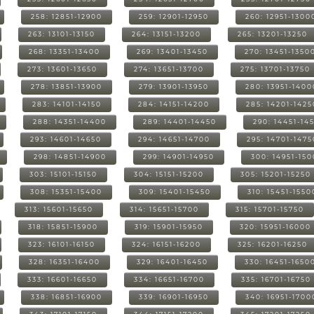
258: 12851-12900
259: 12901-12950
260: 12951-1300
263: 13101-13150
264: 13151-13200
265: 13201-13250
268: 13351-13400
269: 13401-13450
270: 13451-1350
273: 13601-13650
274: 13651-13700
275: 13701-13750
278: 13851-13900
279: 13901-13950
280: 13951-1400
283: 14101-14150
284: 14151-14200
285: 14201-1425
288: 14351-14400
289: 14401-14450
290: 14451-14
293: 14601-14650
294: 14651-14700
295: 14701-1475
298: 14851-14900
299: 14901-14950
300: 14951-15
303: 15101-15150
304: 15151-15200
305: 15201-15250
308: 15351-15400
309: 15401-15450
310: 15451-1550
313: 15601-15650
314: 15651-15700
315: 15701-15750
318: 15851-15900
319: 15901-15950
320: 15951-16000
323: 16101-16150
324: 16151-16200
325: 16201-16250
328: 16351-16400
329: 16401-16450
330: 16451-1650
333: 16601-16650
334: 16651-16700
335: 16701-16750
338: 16851-16900
339: 16901-16950
340: 16951-1700