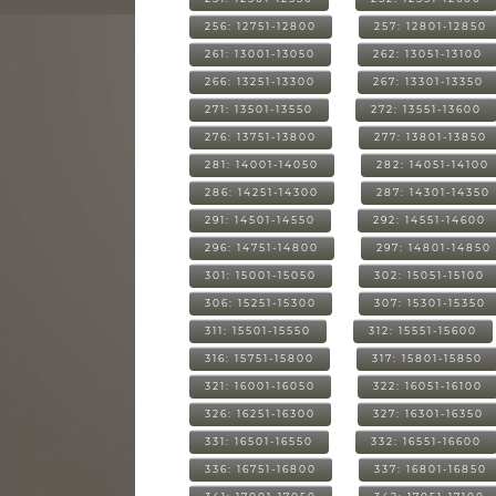
256: 12751-12800
257: 12801-12850
261: 13001-13050
262: 13051-13100
266: 13251-13300
267: 13301-13350
271: 13501-13550
272: 13551-13600
276: 13751-13800
277: 13801-13850
281: 14001-14050
282: 14051-14100
286: 14251-14300
287: 14301-14350
291: 14501-14550
292: 14551-14600
296: 14751-14800
297: 14801-14850
301: 15001-15050
302: 15051-15100
306: 15251-15300
307: 15301-15350
311: 15501-15550
312: 15551-15600
316: 15751-15800
317: 15801-15850
321: 16001-16050
322: 16051-16100
326: 16251-16300
327: 16301-16350
331: 16501-16550
332: 16551-16600
336: 16751-16800
337: 16801-16850