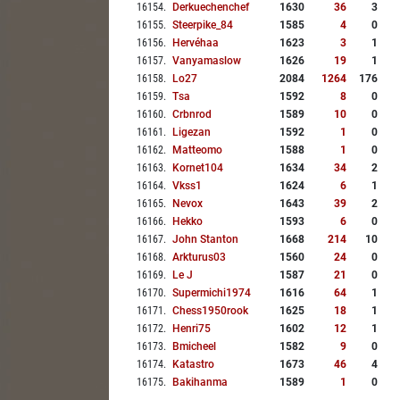
16154
.
Derkuechenchef
1630
36
3
16155
.
Steerpike_84
1585
4
0
16156
.
Hervéhaa
1623
3
1
16157
.
Vanyamaslow
1626
19
1
16158
.
Lo27
2084
1264
176
16159
.
Tsa
1592
8
0
16160
.
Crbnrod
1589
10
0
16161
.
Ligezan
1592
1
0
16162
.
Matteomo
1588
1
0
16163
.
Kornet104
1634
34
2
16164
.
Vkss1
1624
6
1
16165
.
Nevox
1643
39
2
16166
.
Hekko
1593
6
0
16167
.
John Stanton
1668
214
10
16168
.
Arkturus03
1560
24
0
16169
.
Le J
1587
21
0
16170
.
Supermichi1974
1616
64
1
16171
.
Chess1950rook
1625
18
1
16172
.
Henri75
1602
12
1
16173
.
Bmicheel
1582
9
0
16174
.
Katastro
1673
46
4
16175
.
Bakihanma
1589
1
0