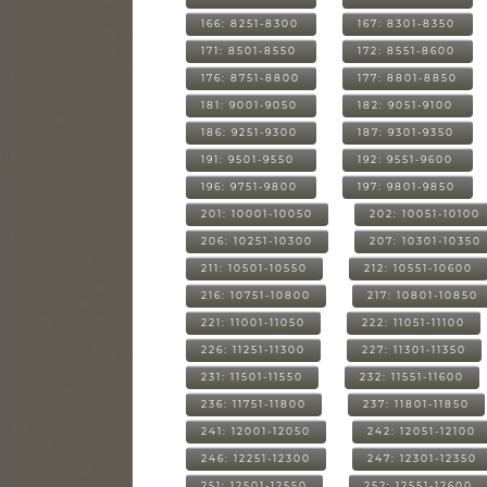
166: 8251-8300
167: 8301-8350
171: 8501-8550
172: 8551-8600
176: 8751-8800
177: 8801-8850
181: 9001-9050
182: 9051-9100
186: 9251-9300
187: 9301-9350
191: 9501-9550
192: 9551-9600
196: 9751-9800
197: 9801-9850
201: 10001-10050
202: 10051-10100
206: 10251-10300
207: 10301-10350
211: 10501-10550
212: 10551-10600
216: 10751-10800
217: 10801-10850
221: 11001-11050
222: 11051-11100
226: 11251-11300
227: 11301-11350
231: 11501-11550
232: 11551-11600
236: 11751-11800
237: 11801-11850
241: 12001-12050
242: 12051-12100
246: 12251-12300
247: 12301-12350
251: 12501-12550
252: 12551-12600