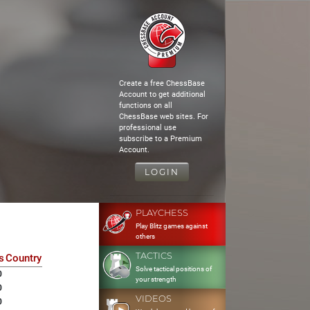
Create a free ChessBase
Account to get additional
functions on all
ChessBase web sites. For
professional use
subscribe to a Premium
Account.
LOGIN
PLAYCHESS
Play Blitz games against
others
TACTICS
s
Country
Solve tactical positions of
0
your strength
0
VIDEOS
0