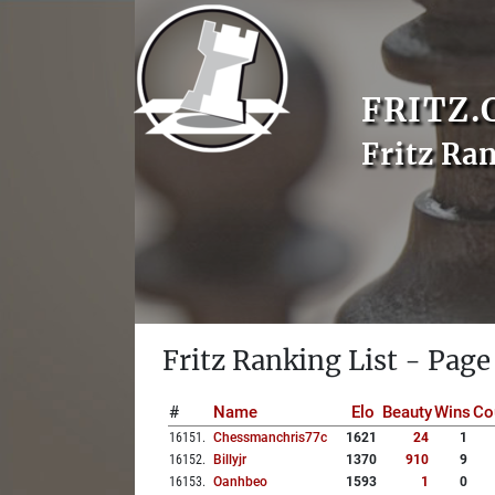
FRITZ.
Fritz Ra
Fritz Ranking List - Page
#
Name
Elo
Beauty
Wins
Co
16151
.
Chessmanchris77c
1621
24
1
16152
.
Billyjr
1370
910
9
16153
.
Oanhbeo
1593
1
0