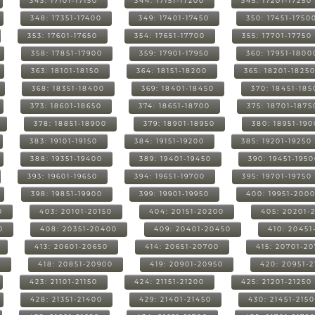
343: 17101-17150
344: 17151-17200
345: 17201-17250
348: 17351-17400
349: 17401-17450
350: 17451-1750
353: 17601-17650
354: 17651-17700
355: 17701-17750
358: 17851-17900
359: 17901-17950
360: 17951-1800
363: 18101-18150
364: 18151-18200
365: 18201-1825
368: 18351-18400
369: 18401-18450
370: 18451-185
373: 18601-18650
374: 18651-18700
375: 18701-1875
378: 18851-18900
379: 18901-18950
380: 18951-19
383: 19101-19150
384: 19151-19200
385: 19201-19250
388: 19351-19400
389: 19401-19450
390: 19451-195
393: 19601-19650
394: 19651-19700
395: 19701-19750
398: 19851-19900
399: 19901-19950
400: 19951-200
0
403: 20101-20150
404: 20151-20200
405: 20201-
0
408: 20351-20400
409: 20401-20450
410: 20451
413: 20601-20650
414: 20651-20700
415: 20701-2
0
418: 20851-20900
419: 20901-20950
420: 20951-
423: 21101-21150
424: 21151-21200
425: 21201-21250
428: 21351-21400
429: 21401-21450
430: 21451-215