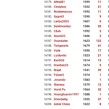
16179
.
Alfred81
1599
11
16180
.
Cindyboy
1532
21
16181
.
Rockiemarcus
1592
11
16182
.
Sago65
1590
9
16183
.
Lenba2003
1607
5
16184
.
Saishivankar
1586
20
16185
.
C8a6
1592
2
16186
.
Soumi22
1606
2
16187
.
Ovandalen
1623
122
16188
.
Tichgwarts
1679
41
16189
.
Vaile
1590
17
16190
.
Luckyvito
1523
21
16191
.
Banfi3d
1614
13
16192
.
Drairben23
1674
5
16193
.
Majel
1541
39
16194
.
Patzer2
1574
1
16195
.
Jovando
1583
1
16196
.
Staneux
1579
12
16197
.
Horst Pu
1564
32
16198
.
Hoangtuanvn1997
1588
1
16199
.
Drmcdeilig
1555
37
16200
.
Asher Chess
1622
8