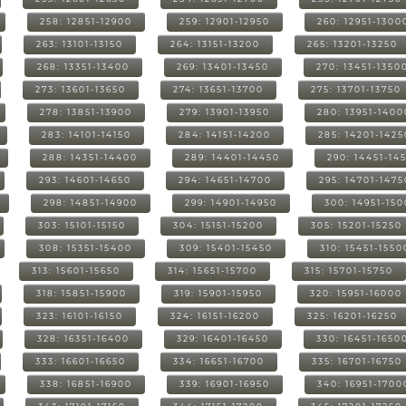
258: 12851-12900
259: 12901-12950
260: 12951-1300
263: 13101-13150
264: 13151-13200
265: 13201-13250
268: 13351-13400
269: 13401-13450
270: 13451-1350
273: 13601-13650
274: 13651-13700
275: 13701-13750
278: 13851-13900
279: 13901-13950
280: 13951-1400
283: 14101-14150
284: 14151-14200
285: 14201-1425
288: 14351-14400
289: 14401-14450
290: 14451-14
293: 14601-14650
294: 14651-14700
295: 14701-1475
298: 14851-14900
299: 14901-14950
300: 14951-15
303: 15101-15150
304: 15151-15200
305: 15201-15250
308: 15351-15400
309: 15401-15450
310: 15451-1550
313: 15601-15650
314: 15651-15700
315: 15701-15750
318: 15851-15900
319: 15901-15950
320: 15951-16000
323: 16101-16150
324: 16151-16200
325: 16201-16250
328: 16351-16400
329: 16401-16450
330: 16451-1650
333: 16601-16650
334: 16651-16700
335: 16701-16750
338: 16851-16900
339: 16901-16950
340: 16951-1700