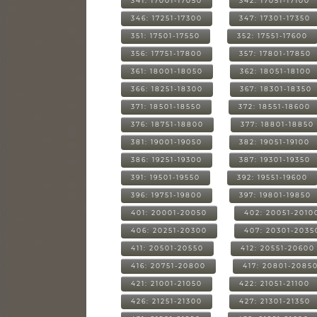
341: 17001-17050
342: 17051-17100
346: 17251-17300
347: 17301-17350
351: 17501-17550
352: 17551-17600
356: 17751-17800
357: 17801-17850
361: 18001-18050
362: 18051-18100
366: 18251-18300
367: 18301-18350
371: 18501-18550
372: 18551-18600
376: 18751-18800
377: 18801-18850
381: 19001-19050
382: 19051-19100
386: 19251-19300
387: 19301-19350
391: 19501-19550
392: 19551-19600
396: 19751-19800
397: 19801-19850
401: 20001-20050
402: 20051-2010
406: 20251-20300
407: 20301-2035
411: 20501-20550
412: 20551-20600
416: 20751-20800
417: 20801-2085
421: 21001-21050
422: 21051-21100
426: 21251-21300
427: 21301-21350