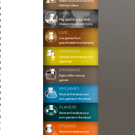
Watch hours and hours of
1
training videos
0
FRITZ
0
Play against a club level
0
chess program with hints
0
LIVE
0
Live games from
0
grandmaster tournaments
0
4
OPENINGS
2
Develop and exercise your
openings
0
0
DATABASE
1
Eight million strong
games
5
0
MYGAMES
0
Store and analyse your
0
own games in the cloud
0
PLAYERS
1
Store and analyse your
0
own games in the cloud
1
STUDIES
1
Store and analyse your