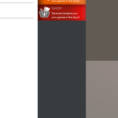
own games in the cloud
SHOP
Store and analyse your
own games in the cloud