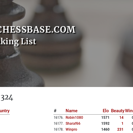
CHESSBASE.COM
nking List
 324
untry
#
Name
Elo
Beauty
Win
16176
.
Robin1080
1571
14
16177
.
Sharaf66
1592
1
16178
.
Winpro
1460
231