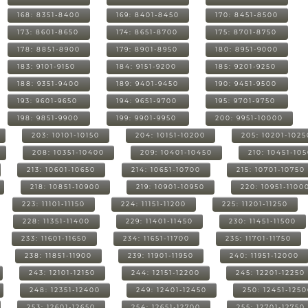
168: 8351-8400
169: 8401-8450
170: 8451-8500
173: 8601-8650
174: 8651-8700
175: 8701-8750
178: 8851-8900
179: 8901-8950
180: 8951-9000
183: 9101-9150
184: 9151-9200
185: 9201-9250
188: 9351-9400
189: 9401-9450
190: 9451-9500
193: 9601-9650
194: 9651-9700
195: 9701-9750
198: 9851-9900
199: 9901-9950
200: 9951-10000
203: 10101-10150
204: 10151-10200
205: 10201-1025
208: 10351-10400
209: 10401-10450
210: 10451-10
213: 10601-10650
214: 10651-10700
215: 10701-10750
218: 10851-10900
219: 10901-10950
220: 10951-1100
223: 11101-11150
224: 11151-11200
225: 11201-11250
228: 11351-11400
229: 11401-11450
230: 11451-11500
233: 11601-11650
234: 11651-11700
235: 11701-11750
238: 11851-11900
239: 11901-11950
240: 11951-12000
243: 12101-12150
244: 12151-12200
245: 12201-12250
248: 12351-12400
249: 12401-12450
250: 12451-125
253: 12601-12650
254: 12651-12700
255: 12701-12750