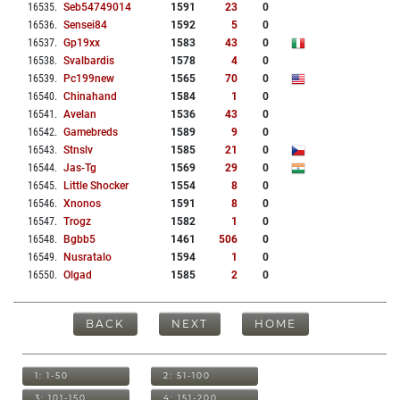
16535
.
Seb54749014
1591
23
0
16536
.
Sensei84
1592
5
0
16537
.
Gp19xx
1583
43
0
16538
.
Svalbardis
1578
4
0
16539
.
Pc199new
1565
70
0
16540
.
Chinahand
1584
1
0
16541
.
Avelan
1536
43
0
16542
.
Gamebreds
1589
9
0
16543
.
Stnslv
1585
21
0
16544
.
Jas-Tg
1569
29
0
16545
.
Little Shocker
1554
8
0
16546
.
Xnonos
1591
8
0
16547
.
Trogz
1582
1
0
16548
.
Bgbb5
1461
506
0
16549
.
Nusratalo
1594
1
0
16550
.
Olgad
1585
2
0
BACK
NEXT
HOME
1: 1-50
2: 51-100
3: 101-150
4: 151-200