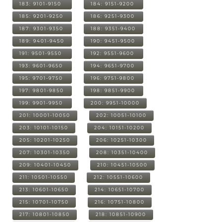
183: 9101-9150
184: 9151-9200
185: 9201-9250
186: 9251-9300
187: 9301-9350
188: 9351-9400
189: 9401-9450
190: 9451-9500
191: 9501-9550
192: 9551-9600
193: 9601-9650
194: 9651-9700
195: 9701-9750
196: 9751-9800
197: 9801-9850
198: 9851-9900
199: 9901-9950
200: 9951-10000
201: 10001-10050
202: 10051-10100
203: 10101-10150
204: 10151-10200
205: 10201-10250
206: 10251-10300
207: 10301-10350
208: 10351-10400
209: 10401-10450
210: 10451-10500
211: 10501-10550
212: 10551-10600
213: 10601-10650
214: 10651-10700
215: 10701-10750
216: 10751-10800
217: 10801-10850
218: 10851-10900