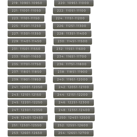
219: 10901-10950
220: 10951-11000
221: 11001-11050
222: 11051-11100
223: 11101-11150
224: 11151-11200
225: 11201-11250
226: 11251-11300
227: 11301-11350
228: 11351-11400
229: 11401-11450
230: 11451-11500
231: 11501-11550
232: 11551-11600
233: 11601-11650
234: 11651-11700
235: 11701-11750
236: 11751-11800
237: 11801-11850
238: 11851-11900
239: 11901-11950
240: 11951-12000
241: 12001-12050
242: 12051-12100
243: 12101-12150
244: 12151-12200
245: 12201-12250
246: 12251-12300
247: 12301-12350
248: 12351-12400
249: 12401-12450
250: 12451-12500
251: 12501-12550
252: 12551-12600
253: 12601-12650
254: 12651-12700