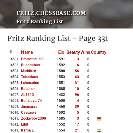
FRITZ.CHESSBASE.COM
Fritz Ranking List
Fritz Ranking List - Page 331
#
Name
Elo
Beauty
Wins
Country
16501
.
Prometheus63
1591
3
0
16502
.
Buddhabas
1592
6
0
16503
.
Michlfred
1588
56
0
16504
.
Tubaklaus
1553
63
0
16505
.
Luismarino
1551
31
0
16506
.
Balamor
1585
10
0
16507
.
Ab1310
1432
96
0
16508
.
Bumbayar74
1600
4
0
16509
.
Jimmaras
1460
39
0
16510
.
Cavcasvs
1592
5
0
16511
.
Zockerboy2000
1585
3
0
16512
.
Ljhif
1552
17
0
16513
.
Karna L
1554
21
0