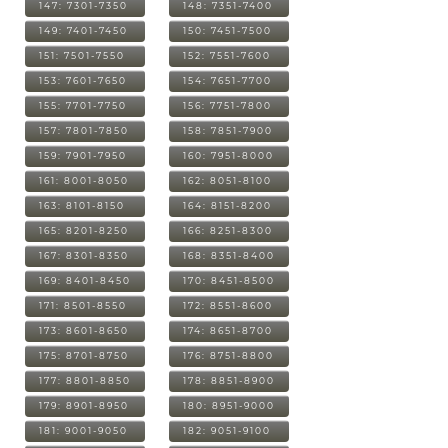
147: 7301-7350
148: 7351-7400
149: 7401-7450
150: 7451-7500
151: 7501-7550
152: 7551-7600
153: 7601-7650
154: 7651-7700
155: 7701-7750
156: 7751-7800
157: 7801-7850
158: 7851-7900
159: 7901-7950
160: 7951-8000
161: 8001-8050
162: 8051-8100
163: 8101-8150
164: 8151-8200
165: 8201-8250
166: 8251-8300
167: 8301-8350
168: 8351-8400
169: 8401-8450
170: 8451-8500
171: 8501-8550
172: 8551-8600
173: 8601-8650
174: 8651-8700
175: 8701-8750
176: 8751-8800
177: 8801-8850
178: 8851-8900
179: 8901-8950
180: 8951-9000
181: 9001-9050
182: 9051-9100