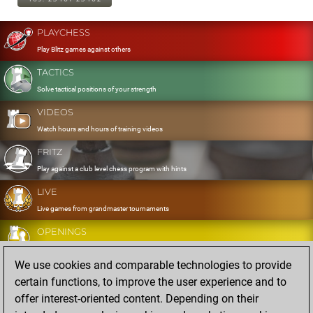
PLAYCHESS
Play Blitz games against others
TACTICS
Solve tactical positions of your strength
VIDEOS
Watch hours and hours of training videos
FRITZ
Play against a club level chess program with hints
LIVE
Live games from grandmaster tournaments
OPENINGS
Develop and exercise your openings
We use cookies and comparable technologies to provide
DATABASE
certain functions, to improve the user experience and to
Eight million strong games
offer interest-oriented content. Depending on their
MYGAMES