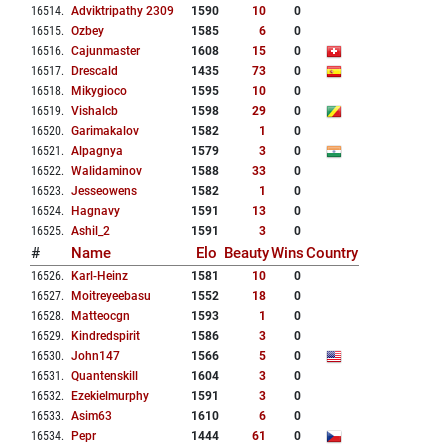
16514
.
Adviktripathy 2309
1590
10
0
16515
.
Ozbey
1585
6
0
16516
.
Cajunmaster
1608
15
0
16517
.
Drescald
1435
73
0
16518
.
Mikygioco
1595
10
0
16519
.
Vishalcb
1598
29
0
16520
.
Garimakalov
1582
1
0
16521
.
Alpagnya
1579
3
0
16522
.
Walidaminov
1588
33
0
16523
.
Jesseowens
1582
1
0
16524
.
Hagnavy
1591
13
0
16525
.
Ashil_2
1591
3
0
#
Name
Elo
Beauty
Wins
Country
16526
.
Karl-Heinz
1581
10
0
16527
.
Moitreyeebasu
1552
18
0
16528
.
Matteocgn
1593
1
0
16529
.
Kindredspirit
1586
3
0
16530
.
John147
1566
5
0
16531
.
Quantenskill
1604
3
0
16532
.
Ezekielmurphy
1591
3
0
16533
.
Asim63
1610
6
0
16534
.
Pepr
1444
61
0