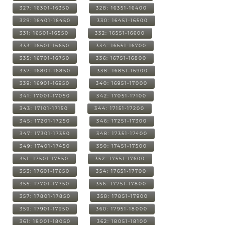
327: 16301-16350
328: 16351-16400
329: 16401-16450
330: 16451-16500
331: 16501-16550
332: 16551-16600
333: 16601-16650
334: 16651-16700
335: 16701-16750
336: 16751-16800
337: 16801-16850
338: 16851-16900
339: 16901-16950
340: 16951-17000
341: 17001-17050
342: 17051-17100
343: 17101-17150
344: 17151-17200
345: 17201-17250
346: 17251-17300
347: 17301-17350
348: 17351-17400
349: 17401-17450
350: 17451-17500
351: 17501-17550
352: 17551-17600
353: 17601-17650
354: 17651-17700
355: 17701-17750
356: 17751-17800
357: 17801-17850
358: 17851-17900
359: 17901-17950
360: 17951-18000
361: 18001-18050
362: 18051-18100