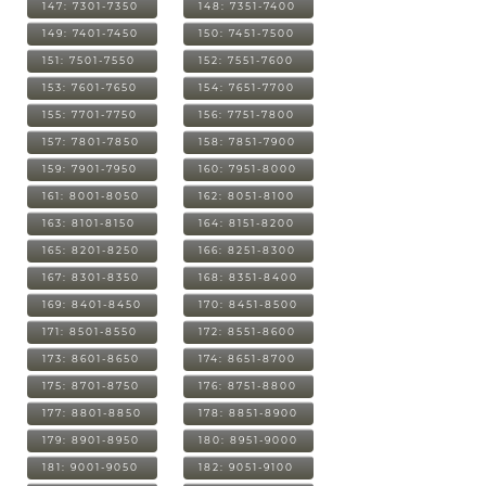
147: 7301-7350
148: 7351-7400
149: 7401-7450
150: 7451-7500
151: 7501-7550
152: 7551-7600
153: 7601-7650
154: 7651-7700
155: 7701-7750
156: 7751-7800
157: 7801-7850
158: 7851-7900
159: 7901-7950
160: 7951-8000
161: 8001-8050
162: 8051-8100
163: 8101-8150
164: 8151-8200
165: 8201-8250
166: 8251-8300
167: 8301-8350
168: 8351-8400
169: 8401-8450
170: 8451-8500
171: 8501-8550
172: 8551-8600
173: 8601-8650
174: 8651-8700
175: 8701-8750
176: 8751-8800
177: 8801-8850
178: 8851-8900
179: 8901-8950
180: 8951-9000
181: 9001-9050
182: 9051-9100