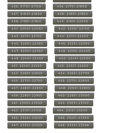
435: 21701-21750
436: 21751-21800
437: 21801-21850
438: 21851-21900
439: 21901-21950
440: 21951-22000
441: 22001-22050
442: 22051-22100
443: 22101-22150
444: 22151-22200
445: 22201-22250
446: 22251-22300
447: 22301-22350
448: 22351-22400
449: 22401-22450
450: 22451-22500
451: 22501-22550
452: 22551-22600
453: 22601-22650
454: 22651-22700
455: 22701-22750
456: 22751-22800
457: 22801-22850
458: 22851-22900
459: 22901-22950
460: 22951-23000
461: 23001-23050
462: 23051-23100
463: 23101-23150
464: 23151-23200
465: 23201-23250
466: 23251-23300
467: 23301-23350
468: 23351-23398