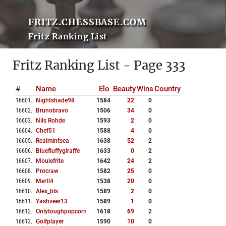
FRITZ.CHESSBASE.COM
Fritz Ranking List
Fritz Ranking List - Page 333
#
Name
Elo
Beauty
Wins
Country
16601
.
Nightshade98
1584
22
0
16602
.
Brunobravo
1506
34
0
16603
.
Nils Rohde
1593
2
0
16604
.
Chef51
1588
4
0
16605
.
Realmintsea
1638
52
2
16606
.
Bluefluffygiraffe
1633
0
2
16607
.
Moulefrite
1642
24
2
16608
.
Procraw
1582
25
0
16609
.
Mertl4
1538
20
0
16610
.
Alex_bls
1589
2
0
16611
.
Yashveer13
1589
1
0
16612
.
Onlytoughpopcorn
1618
69
2
16613
.
Golfplayer
1590
10
0