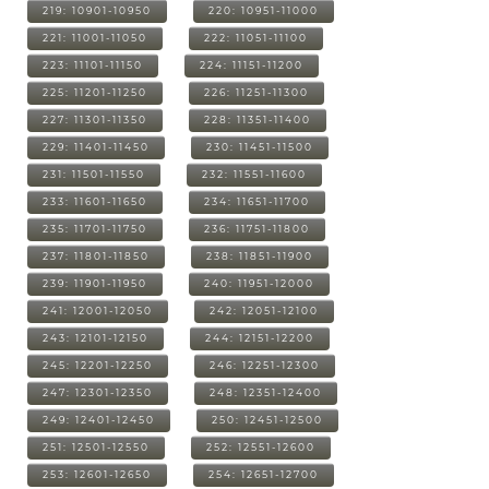
219: 10901-10950
220: 10951-11000
221: 11001-11050
222: 11051-11100
223: 11101-11150
224: 11151-11200
225: 11201-11250
226: 11251-11300
227: 11301-11350
228: 11351-11400
229: 11401-11450
230: 11451-11500
231: 11501-11550
232: 11551-11600
233: 11601-11650
234: 11651-11700
235: 11701-11750
236: 11751-11800
237: 11801-11850
238: 11851-11900
239: 11901-11950
240: 11951-12000
241: 12001-12050
242: 12051-12100
243: 12101-12150
244: 12151-12200
245: 12201-12250
246: 12251-12300
247: 12301-12350
248: 12351-12400
249: 12401-12450
250: 12451-12500
251: 12501-12550
252: 12551-12600
253: 12601-12650
254: 12651-12700