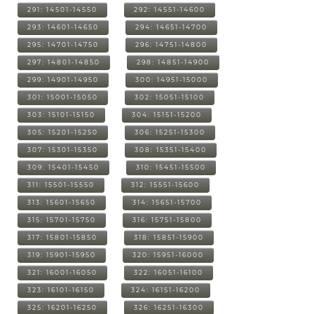
291: 14501-14550
292: 14551-14600
293: 14601-14650
294: 14651-14700
295: 14701-14750
296: 14751-14800
297: 14801-14850
298: 14851-14900
299: 14901-14950
300: 14951-15000
301: 15001-15050
302: 15051-15100
303: 15101-15150
304: 15151-15200
305: 15201-15250
306: 15251-15300
307: 15301-15350
308: 15351-15400
309: 15401-15450
310: 15451-15500
311: 15501-15550
312: 15551-15600
313: 15601-15650
314: 15651-15700
315: 15701-15750
316: 15751-15800
317: 15801-15850
318: 15851-15900
319: 15901-15950
320: 15951-16000
321: 16001-16050
322: 16051-16100
323: 16101-16150
324: 16151-16200
325: 16201-16250
326: 16251-16300