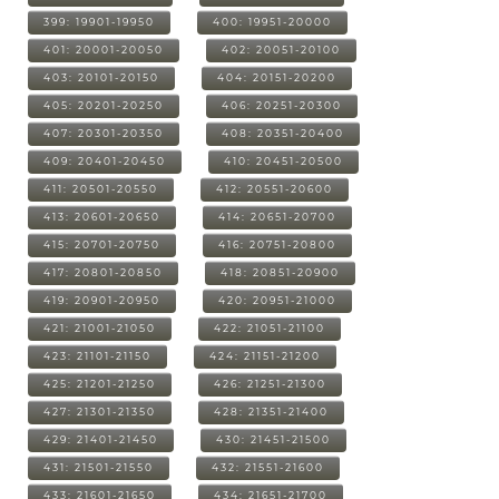
399: 19901-19950
400: 19951-20000
401: 20001-20050
402: 20051-20100
403: 20101-20150
404: 20151-20200
405: 20201-20250
406: 20251-20300
407: 20301-20350
408: 20351-20400
409: 20401-20450
410: 20451-20500
411: 20501-20550
412: 20551-20600
413: 20601-20650
414: 20651-20700
415: 20701-20750
416: 20751-20800
417: 20801-20850
418: 20851-20900
419: 20901-20950
420: 20951-21000
421: 21001-21050
422: 21051-21100
423: 21101-21150
424: 21151-21200
425: 21201-21250
426: 21251-21300
427: 21301-21350
428: 21351-21400
429: 21401-21450
430: 21451-21500
431: 21501-21550
432: 21551-21600
433: 21601-21650
434: 21651-21700