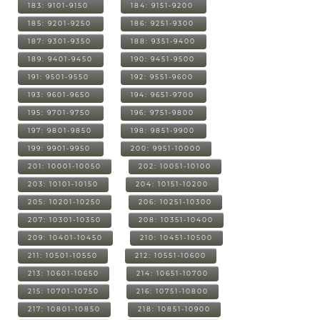
183: 9101-9150
184: 9151-9200
185: 9201-9250
186: 9251-9300
187: 9301-9350
188: 9351-9400
189: 9401-9450
190: 9451-9500
191: 9501-9550
192: 9551-9600
193: 9601-9650
194: 9651-9700
195: 9701-9750
196: 9751-9800
197: 9801-9850
198: 9851-9900
199: 9901-9950
200: 9951-10000
201: 10001-10050
202: 10051-10100
203: 10101-10150
204: 10151-10200
205: 10201-10250
206: 10251-10300
207: 10301-10350
208: 10351-10400
209: 10401-10450
210: 10451-10500
211: 10501-10550
212: 10551-10600
213: 10601-10650
214: 10651-10700
215: 10701-10750
216: 10751-10800
217: 10801-10850
218: 10851-10900