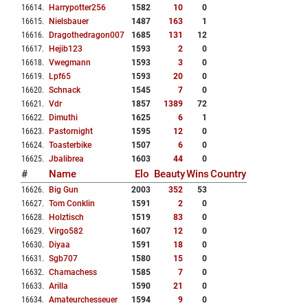
16614
.
Harrypotter256
1582
10
0
16615
.
Nielsbauer
1487
163
1
16616
.
Dragothedragon007
1685
131
12
16617
.
Hejib123
1593
2
0
16618
.
Vwegmann
1593
3
0
16619
.
Lpf65
1593
20
0
16620
.
Schnack
1545
7
0
16621
.
Vdr
1857
1389
72
16622
.
Dimuthi
1625
6
1
16623
.
Pastornight
1595
12
0
16624
.
Toasterbike
1507
6
0
16625
.
Jbalibrea
1603
44
0
#
Name
Elo
Beauty
Wins
Country
16626
.
Big Gun
2003
352
53
16627
.
Tom Conklin
1591
2
0
16628
.
Holztisch
1519
83
0
16629
.
Virgo582
1607
12
0
16630
.
Diyaa
1591
18
0
16631
.
Sgb707
1580
15
0
16632
.
Chamachess
1585
7
0
16633
.
Arilla
1590
21
0
16634
.
Amateurchesseuer
1594
9
0