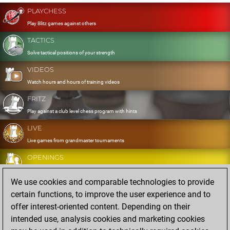
PLAYCHESS
Play Blitz games against others
TACTICS
Solve tactical positions of your strength
VIDEOS
Watch hours and hours of training videos
FRITZ
Play against a club level chess program with hints
LIVE
Live games from grandmaster tournaments
OPENINGS
Develop and exercise your openings
We use cookies and comparable technologies to provide
DATABASE
certain functions, to improve the user experience and to
Eight million strong games
offer interest-oriented content. Depending on their
MYGAMES
intended use, analysis cookies and marketing cookies
Store and analyse your own games in the cloud