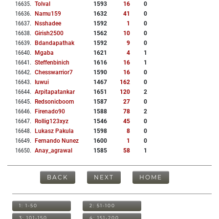
16635
.
Tolval
1593
16
0
16636
.
Namu159
1632
41
0
16637
.
Nsshadee
1592
1
0
16638
.
Girish2500
1562
10
0
16639
.
Bdandapathak
1592
9
0
16640
.
Mgaba
1621
4
1
16641
.
Steffenbinich
1616
16
1
16642
.
Chesswarrior7
1590
16
0
16643
.
Iuwui
1467
162
0
16644
.
Arpitapatankar
1651
120
2
16645
.
Redsonicboom
1587
27
0
16646
.
Firenado90
1588
78
2
16647
.
Rollig123xyz
1546
45
0
16648
.
Lukasz Pakula
1598
8
0
16649
.
Fernando Nunez
1600
1
0
16650
.
Anay_agrawal
1585
58
1
BACK
NEXT
HOME
1: 1-50
2: 51-100
3: 101-150
4: 151-200