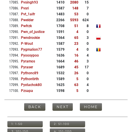
17085
.
Pvsingh93
1410
2080
15
17086
.
Pvsri
1587
148
7
17087
.
Pvt_1aifr
1483
53
0
17088
.
Pwelder
2266
5593
624
17089
.
Pwfrzk
1708
51
8
17090
.
Pwn_of_justice
1591
4
0
17091
.
Pwndrookie
1564
65
3
17092
.
P-Wout
1587
23
0
17093
.
Pygmalion77
1579
4
0
17094
.
Pyoosypoo
1636
16
4
17095
.
Pyramos
1664
46
3
17096
.
Pyraser
1689
45
17
17097
.
Pythonc89
1532
26
0
17098
.
Pythontirth
1589
5
0
17099
.
Pyxtachok80
1625
63
4
17100
.
Pzsapa
1598
5
0
BACK
NEXT
HOME
1: 1-50
2: 51-100
3: 101-150
4: 151-200