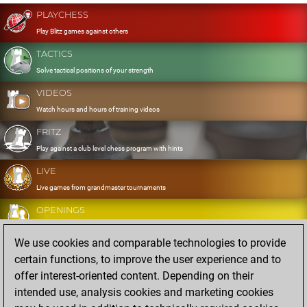
PLAYCHESS
Play Blitz games against others
TACTICS
Solve tactical positions of your strength
VIDEOS
Watch hours and hours of training videos
FRITZ
Play against a club level chess program with hints
LIVE
Live games from grandmaster tournaments
OPENINGS
Develop and exercise your openings
We use cookies and comparable technologies to provide
DATABASE
certain functions, to improve the user experience and to
Eight million strong games
offer interest-oriented content. Depending on their
MYGAMES
intended use, analysis cookies and marketing cookies
Store and analyse your own games in the cloud