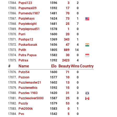
17064
.
Pupsi123
1596
3
2
17065
.
Pupumaxi09
1592
17
0
17066
.
Purnendu1987
1481
70
0
17067
.
Purplehays
1624
73
1
17068
.
Purpleknight
1681
25
7
17069
.
Purpleproud51
1578
1
0
17070
.
Purri
1600
20
0
17071
.
Pushpa12
1369
343
1
17072
.
Puskarbasak
1656
47
4
17073
.
Putih
1805
889
14
17074
.
Putra Papua
1582
30
0
17075
.
Putraa
1392
2423
4
#
Name
Elo
Beauty
Wins
Country
17076
.
Putzi54
1600
71
0
17077
.
Puzoon
1577
10
0
17078
.
Puzzlemaster21
1602
13
0
17079
.
Puzzlemethis
1592
15
0
17080
.
Puzzles 1983
1620
31
3
17081
.
Puzzlesolver5000
1587
25
0
17082
.
Puzzly
1579
53
0
17083
.
Pvk2006k
1583
0
1
17084
.
Pvo
1542
5
0