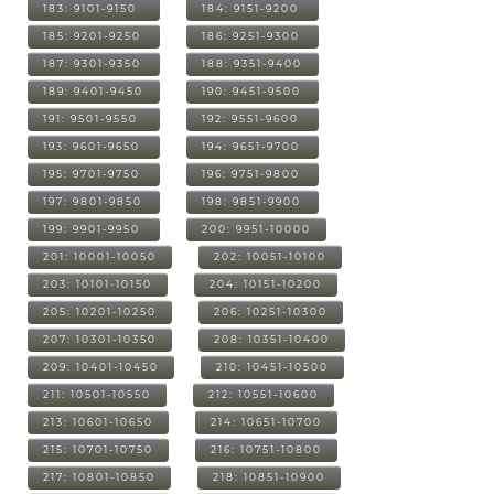
183: 9101-9150
184: 9151-9200
185: 9201-9250
186: 9251-9300
187: 9301-9350
188: 9351-9400
189: 9401-9450
190: 9451-9500
191: 9501-9550
192: 9551-9600
193: 9601-9650
194: 9651-9700
195: 9701-9750
196: 9751-9800
197: 9801-9850
198: 9851-9900
199: 9901-9950
200: 9951-10000
201: 10001-10050
202: 10051-10100
203: 10101-10150
204: 10151-10200
205: 10201-10250
206: 10251-10300
207: 10301-10350
208: 10351-10400
209: 10401-10450
210: 10451-10500
211: 10501-10550
212: 10551-10600
213: 10601-10650
214: 10651-10700
215: 10701-10750
216: 10751-10800
217: 10801-10850
218: 10851-10900