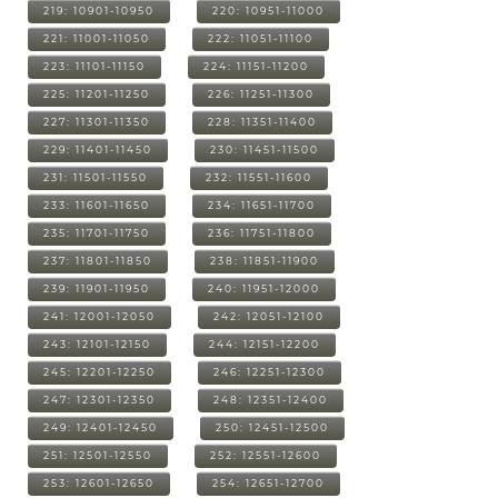
219: 10901-10950
220: 10951-11000
221: 11001-11050
222: 11051-11100
223: 11101-11150
224: 11151-11200
225: 11201-11250
226: 11251-11300
227: 11301-11350
228: 11351-11400
229: 11401-11450
230: 11451-11500
231: 11501-11550
232: 11551-11600
233: 11601-11650
234: 11651-11700
235: 11701-11750
236: 11751-11800
237: 11801-11850
238: 11851-11900
239: 11901-11950
240: 11951-12000
241: 12001-12050
242: 12051-12100
243: 12101-12150
244: 12151-12200
245: 12201-12250
246: 12251-12300
247: 12301-12350
248: 12351-12400
249: 12401-12450
250: 12451-12500
251: 12501-12550
252: 12551-12600
253: 12601-12650
254: 12651-12700