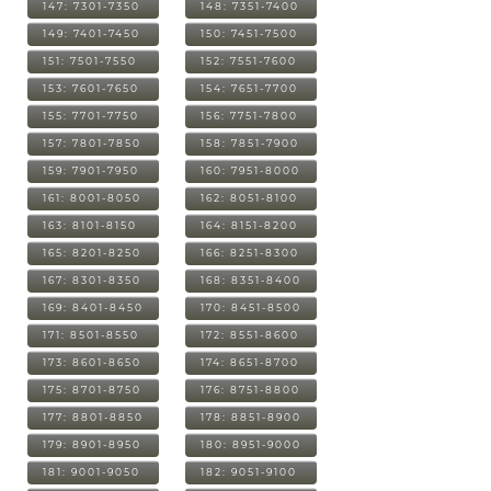
147: 7301-7350
148: 7351-7400
149: 7401-7450
150: 7451-7500
151: 7501-7550
152: 7551-7600
153: 7601-7650
154: 7651-7700
155: 7701-7750
156: 7751-7800
157: 7801-7850
158: 7851-7900
159: 7901-7950
160: 7951-8000
161: 8001-8050
162: 8051-8100
163: 8101-8150
164: 8151-8200
165: 8201-8250
166: 8251-8300
167: 8301-8350
168: 8351-8400
169: 8401-8450
170: 8451-8500
171: 8501-8550
172: 8551-8600
173: 8601-8650
174: 8651-8700
175: 8701-8750
176: 8751-8800
177: 8801-8850
178: 8851-8900
179: 8901-8950
180: 8951-9000
181: 9001-9050
182: 9051-9100