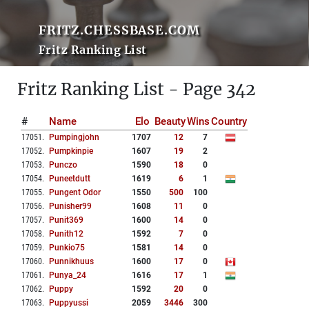
FRITZ.CHESSBASE.COM
Fritz Ranking List
Fritz Ranking List - Page 342
#
Name
Elo
Beauty
Wins
Country
17051
.
Pumpingjohn
1707
12
7
17052
.
Pumpkinpie
1607
19
2
17053
.
Punczo
1590
18
0
17054
.
Puneetdutt
1619
6
1
17055
.
Pungent Odor
1550
500
100
17056
.
Punisher99
1608
11
0
17057
.
Punit369
1600
14
0
17058
.
Punith12
1592
7
0
17059
.
Punkio75
1581
14
0
17060
.
Punnikhuus
1600
17
0
17061
.
Punya_24
1616
17
1
17062
.
Puppy
1592
20
0
17063
.
Puppyussi
2059
3446
300