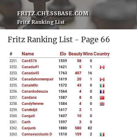
FRITZ.CHESSBASE.COM
Fritz Ranking List
Fritz Ranking List - Page 66
#
Name
Elo
Beauty
Wins
Country
3251
.
Can4576
1559
58
0
3252
.
Canada#1
1621
5
1
3253
.
Canada45
1763
407
16
3254
.
Canadahomerepair
1619
20
1
3255
.
Canaletto
1572
43
0
3256
.
Canardodesuza
1564
4
0
3257
.
Candanx
1587
8
0
3258
.
Candyfemme
1584
4
0
3259
.
Canekdjd
1617
2
1
3260
.
Cangati
1607
10
0
3261
.
Canh
1597
3
0
3262
.
Canjunb
1880
580
82
3263
.
Cannavacciuolo D
1510
159
2