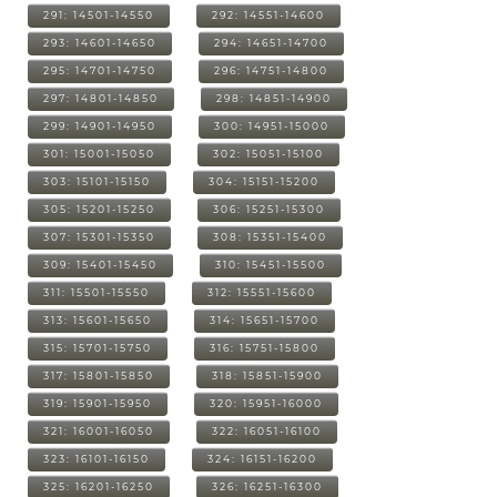
291: 14501-14550
292: 14551-14600
293: 14601-14650
294: 14651-14700
295: 14701-14750
296: 14751-14800
297: 14801-14850
298: 14851-14900
299: 14901-14950
300: 14951-15000
301: 15001-15050
302: 15051-15100
303: 15101-15150
304: 15151-15200
305: 15201-15250
306: 15251-15300
307: 15301-15350
308: 15351-15400
309: 15401-15450
310: 15451-15500
311: 15501-15550
312: 15551-15600
313: 15601-15650
314: 15651-15700
315: 15701-15750
316: 15751-15800
317: 15801-15850
318: 15851-15900
319: 15901-15950
320: 15951-16000
321: 16001-16050
322: 16051-16100
323: 16101-16150
324: 16151-16200
325: 16201-16250
326: 16251-16300