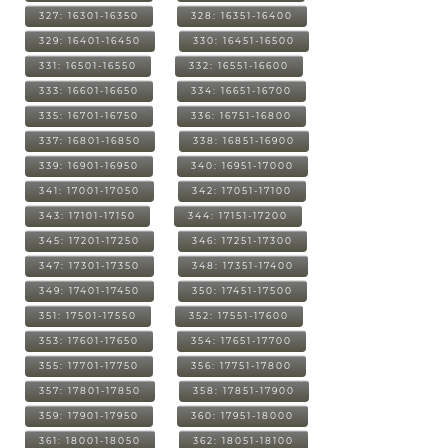
327: 16301-16350
328: 16351-16400
329: 16401-16450
330: 16451-16500
331: 16501-16550
332: 16551-16600
333: 16601-16650
334: 16651-16700
335: 16701-16750
336: 16751-16800
337: 16801-16850
338: 16851-16900
339: 16901-16950
340: 16951-17000
341: 17001-17050
342: 17051-17100
343: 17101-17150
344: 17151-17200
345: 17201-17250
346: 17251-17300
347: 17301-17350
348: 17351-17400
349: 17401-17450
350: 17451-17500
351: 17501-17550
352: 17551-17600
353: 17601-17650
354: 17651-17700
355: 17701-17750
356: 17751-17800
357: 17801-17850
358: 17851-17900
359: 17901-17950
360: 17951-18000
361: 18001-18050
362: 18051-18100