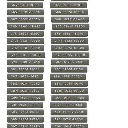
363: 18101-18150
364: 18151-18200
365: 18201-18250
366: 18251-18300
367: 18301-18350
368: 18351-18400
369: 18401-18450
370: 18451-18500
371: 18501-18550
372: 18551-18600
373: 18601-18650
374: 18651-18700
375: 18701-18750
376: 18751-18800
377: 18801-18850
378: 18851-18900
379: 18901-18950
380: 18951-19000
381: 19001-19050
382: 19051-19100
383: 19101-19150
384: 19151-19200
385: 19201-19250
386: 19251-19300
387: 19301-19350
388: 19351-19400
389: 19401-19450
390: 19451-19500
391: 19501-19550
392: 19551-19600
393: 19601-19650
394: 19651-19700
395: 19701-19750
396: 19751-19800
397: 19801-19850
398: 19851-19900