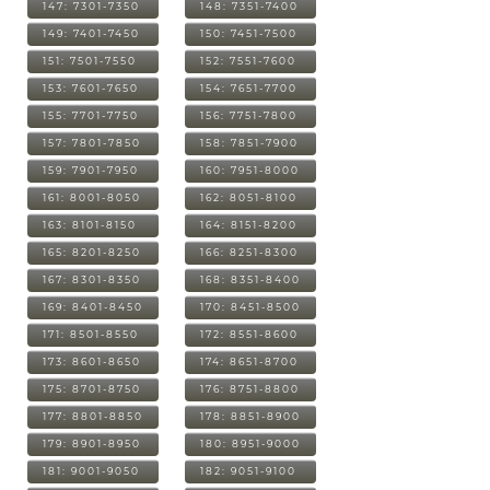
147: 7301-7350
148: 7351-7400
149: 7401-7450
150: 7451-7500
151: 7501-7550
152: 7551-7600
153: 7601-7650
154: 7651-7700
155: 7701-7750
156: 7751-7800
157: 7801-7850
158: 7851-7900
159: 7901-7950
160: 7951-8000
161: 8001-8050
162: 8051-8100
163: 8101-8150
164: 8151-8200
165: 8201-8250
166: 8251-8300
167: 8301-8350
168: 8351-8400
169: 8401-8450
170: 8451-8500
171: 8501-8550
172: 8551-8600
173: 8601-8650
174: 8651-8700
175: 8701-8750
176: 8751-8800
177: 8801-8850
178: 8851-8900
179: 8901-8950
180: 8951-9000
181: 9001-9050
182: 9051-9100