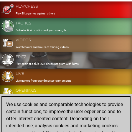
PLAYCHESS
Play Blitz games against others
TACTICS
Solve tactical positions of your strength
VIDEOS
Watch hours and hours of training videos
FRITZ
Play against a club level chess program with hints
LIVE
Live games from grandmaster tournaments
OPENINGS
Develop and exercise your openings
We use cookies and comparable technologies to provide
DATABASE
certain functions, to improve the user experience and to
Eight million strong games
offer interest-oriented content. Depending on their
MYGAMES
intended use, analysis cookies and marketing cookies
Store and analyse your own games in the cloud