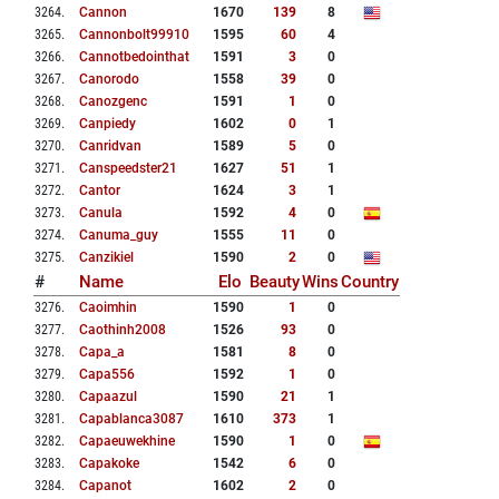
3264
.
Cannon
1670
139
8
3265
.
Cannonbolt99910
1595
60
4
3266
.
Cannotbedointhat
1591
3
0
3267
.
Canorodo
1558
39
0
3268
.
Canozgenc
1591
1
0
3269
.
Canpiedy
1602
0
1
3270
.
Canridvan
1589
5
0
3271
.
Canspeedster21
1627
51
1
3272
.
Cantor
1624
3
1
3273
.
Canula
1592
4
0
3274
.
Canuma_guy
1555
11
0
3275
.
Canzikiel
1590
2
0
#
Name
Elo
Beauty
Wins
Country
3276
.
Caoimhin
1590
1
0
3277
.
Caothinh2008
1526
93
0
3278
.
Capa_a
1581
8
0
3279
.
Capa556
1592
1
0
3280
.
Capaazul
1590
21
1
3281
.
Capablanca3087
1610
373
1
3282
.
Capaeuwekhine
1590
1
0
3283
.
Capakoke
1542
6
0
3284
.
Capanot
1602
2
0