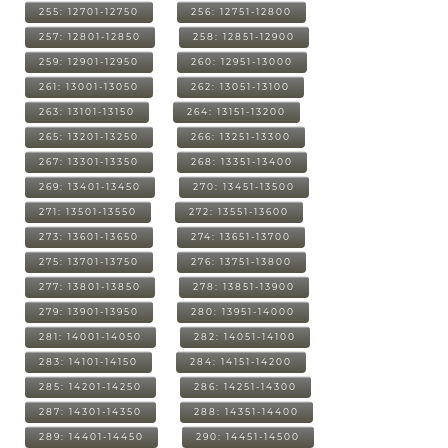
255: 12701-12750
256: 12751-12800
257: 12801-12850
258: 12851-12900
259: 12901-12950
260: 12951-13000
261: 13001-13050
262: 13051-13100
263: 13101-13150
264: 13151-13200
265: 13201-13250
266: 13251-13300
267: 13301-13350
268: 13351-13400
269: 13401-13450
270: 13451-13500
271: 13501-13550
272: 13551-13600
273: 13601-13650
274: 13651-13700
275: 13701-13750
276: 13751-13800
277: 13801-13850
278: 13851-13900
279: 13901-13950
280: 13951-14000
281: 14001-14050
282: 14051-14100
283: 14101-14150
284: 14151-14200
285: 14201-14250
286: 14251-14300
287: 14301-14350
288: 14351-14400
289: 14401-14450
290: 14451-14500