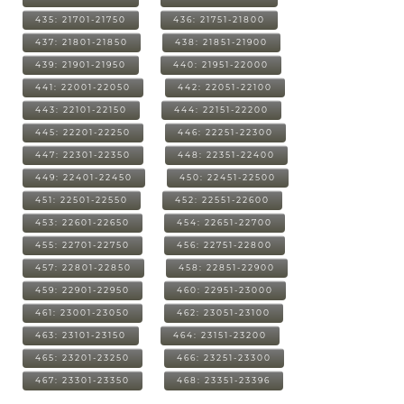
435: 21701-21750
436: 21751-21800
437: 21801-21850
438: 21851-21900
439: 21901-21950
440: 21951-22000
441: 22001-22050
442: 22051-22100
443: 22101-22150
444: 22151-22200
445: 22201-22250
446: 22251-22300
447: 22301-22350
448: 22351-22400
449: 22401-22450
450: 22451-22500
451: 22501-22550
452: 22551-22600
453: 22601-22650
454: 22651-22700
455: 22701-22750
456: 22751-22800
457: 22801-22850
458: 22851-22900
459: 22901-22950
460: 22951-23000
461: 23001-23050
462: 23051-23100
463: 23101-23150
464: 23151-23200
465: 23201-23250
466: 23251-23300
467: 23301-23350
468: 23351-23396