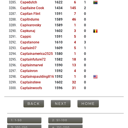
3285
.
Capedutch
1622
6
1
3286
.
Capitaine Cook
1434
145
2
3287
.
Capitan Flint
1591
7
0
3288
.
Capitndums
1589
46
0
3289
.
Capivarovsky
1589
1
0
3290
.
Capkunaj
1602
3
0
3291
.
Cappic
1591
5
0
3292
.
Capstanone
1610
4
3
3293
.
Captain07
1609
5
1
3294
.
Captainamerica2525
1580
1
0
3295
.
Captainfuture72
1582
18
0
3296
.
Captainmarvel
1590
13
0
3297
.
Captainron
1592
4
0
3298
.
Captainspaulding816
1592
1
0
3299
.
Captainsteve
1602
32
0
3300
.
Captainwoofs
1596
31
0
BACK
NEXT
HOME
1: 1-50
2: 51-100
3: 101-150
4: 151-200