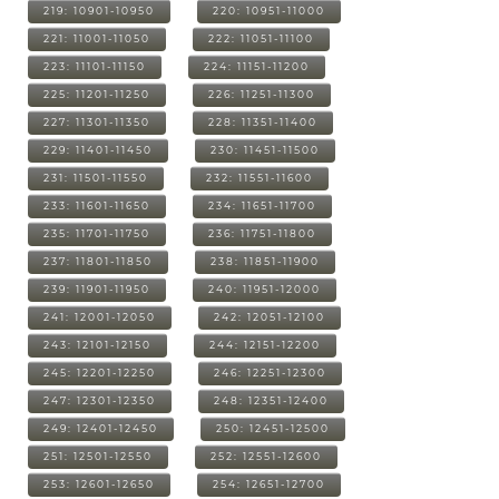
219: 10901-10950
220: 10951-11000
221: 11001-11050
222: 11051-11100
223: 11101-11150
224: 11151-11200
225: 11201-11250
226: 11251-11300
227: 11301-11350
228: 11351-11400
229: 11401-11450
230: 11451-11500
231: 11501-11550
232: 11551-11600
233: 11601-11650
234: 11651-11700
235: 11701-11750
236: 11751-11800
237: 11801-11850
238: 11851-11900
239: 11901-11950
240: 11951-12000
241: 12001-12050
242: 12051-12100
243: 12101-12150
244: 12151-12200
245: 12201-12250
246: 12251-12300
247: 12301-12350
248: 12351-12400
249: 12401-12450
250: 12451-12500
251: 12501-12550
252: 12551-12600
253: 12601-12650
254: 12651-12700