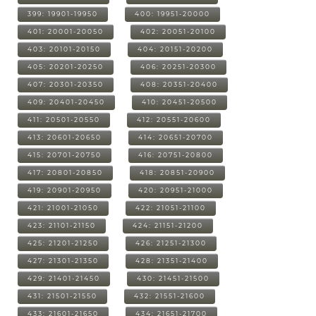
399: 19901-19950
400: 19951-20000
401: 20001-20050
402: 20051-20100
403: 20101-20150
404: 20151-20200
405: 20201-20250
406: 20251-20300
407: 20301-20350
408: 20351-20400
409: 20401-20450
410: 20451-20500
411: 20501-20550
412: 20551-20600
413: 20601-20650
414: 20651-20700
415: 20701-20750
416: 20751-20800
417: 20801-20850
418: 20851-20900
419: 20901-20950
420: 20951-21000
421: 21001-21050
422: 21051-21100
423: 21101-21150
424: 21151-21200
425: 21201-21250
426: 21251-21300
427: 21301-21350
428: 21351-21400
429: 21401-21450
430: 21451-21500
431: 21501-21550
432: 21551-21600
433: 21601-21650
434: 21651-21700