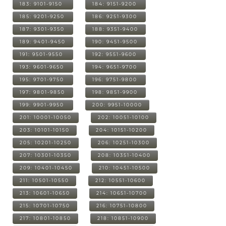
183: 9101-9150
184: 9151-9200
185: 9201-9250
186: 9251-9300
187: 9301-9350
188: 9351-9400
189: 9401-9450
190: 9451-9500
191: 9501-9550
192: 9551-9600
193: 9601-9650
194: 9651-9700
195: 9701-9750
196: 9751-9800
197: 9801-9850
198: 9851-9900
199: 9901-9950
200: 9951-10000
201: 10001-10050
202: 10051-10100
203: 10101-10150
204: 10151-10200
205: 10201-10250
206: 10251-10300
207: 10301-10350
208: 10351-10400
209: 10401-10450
210: 10451-10500
211: 10501-10550
212: 10551-10600
213: 10601-10650
214: 10651-10700
215: 10701-10750
216: 10751-10800
217: 10801-10850
218: 10851-10900