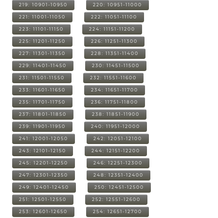
219: 10901-10950
220: 10951-11000
221: 11001-11050
222: 11051-11100
223: 11101-11150
224: 11151-11200
225: 11201-11250
226: 11251-11300
227: 11301-11350
228: 11351-11400
229: 11401-11450
230: 11451-11500
231: 11501-11550
232: 11551-11600
233: 11601-11650
234: 11651-11700
235: 11701-11750
236: 11751-11800
237: 11801-11850
238: 11851-11900
239: 11901-11950
240: 11951-12000
241: 12001-12050
242: 12051-12100
243: 12101-12150
244: 12151-12200
245: 12201-12250
246: 12251-12300
247: 12301-12350
248: 12351-12400
249: 12401-12450
250: 12451-12500
251: 12501-12550
252: 12551-12600
253: 12601-12650
254: 12651-12700