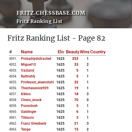
FRITZ.CHESSBASE.COM
Fritz Ranking List
Fritz Ranking List - Page 82
#
Name
Elo
Beauty
Wins
Country
4051
.
Probablydistracted
1625
253
1
4052
.
Miguel10
1625
33
2
4053
.
Vazland
1625
5
1
4054
.
Rathishtj
1625
5
1
4055
.
Professor_eisenstahl
1625
32
1
4056
.
Thechessnick909
1625
19
1
4057
.
Kiklos
1625
18
3
4058
.
Chess_snack
1625
70
0
4059
.
Porontosh
1625
3
1
4060
.
Gablinger
1625
6
1
4061
.
Tildacro
1625
3
1
4062
.
Franz Griesbeck
1625
21
3
4063
.
Tenge
1625
15
2