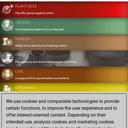
PLAYCHESS
Play Blitz games against others
TACTICS
Solve tactical positions of your strength
VIDEOS
Watch hours and hours of training videos
FRITZ
Play against a club level chess program with hints
LIVE
Live games from grandmaster tournaments
OPENINGS
Develop and exercise your openings
We use cookies and comparable technologies to provide
DATABASE
certain functions, to improve the user experience and to
Eight million strong games
offer interest-oriented content. Depending on their
MYGAMES
intended use, analysis cookies and marketing cookies
Store and analyse your own games in the cloud