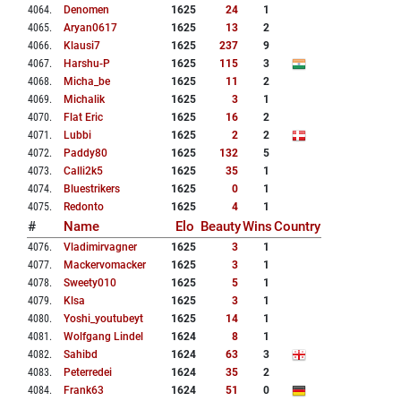
4064
.
Denomen
1625
24
1
4065
.
Aryan0617
1625
13
2
4066
.
Klausi7
1625
237
9
4067
.
Harshu-P
1625
115
3
4068
.
Micha_be
1625
11
2
4069
.
Michalik
1625
3
1
4070
.
Flat Eric
1625
16
2
4071
.
Lubbi
1625
2
2
4072
.
Paddy80
1625
132
5
4073
.
Calli2k5
1625
35
1
4074
.
Bluestrikers
1625
0
1
4075
.
Redonto
1625
4
1
#
Name
Elo
Beauty
Wins
Country
4076
.
Vladimirvagner
1625
3
1
4077
.
Mackervomacker
1625
3
1
4078
.
Sweety010
1625
5
1
4079
.
Klsa
1625
3
1
4080
.
Yoshi_youtubeyt
1625
14
1
4081
.
Wolfgang Lindel
1624
8
1
4082
.
Sahibd
1624
63
3
4083
.
Peterredei
1624
35
2
4084
.
Frank63
1624
51
0