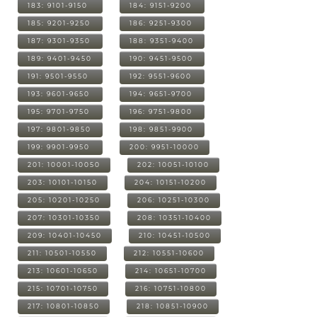
183: 9101-9150
184: 9151-9200
185: 9201-9250
186: 9251-9300
187: 9301-9350
188: 9351-9400
189: 9401-9450
190: 9451-9500
191: 9501-9550
192: 9551-9600
193: 9601-9650
194: 9651-9700
195: 9701-9750
196: 9751-9800
197: 9801-9850
198: 9851-9900
199: 9901-9950
200: 9951-10000
201: 10001-10050
202: 10051-10100
203: 10101-10150
204: 10151-10200
205: 10201-10250
206: 10251-10300
207: 10301-10350
208: 10351-10400
209: 10401-10450
210: 10451-10500
211: 10501-10550
212: 10551-10600
213: 10601-10650
214: 10651-10700
215: 10701-10750
216: 10751-10800
217: 10801-10850
218: 10851-10900