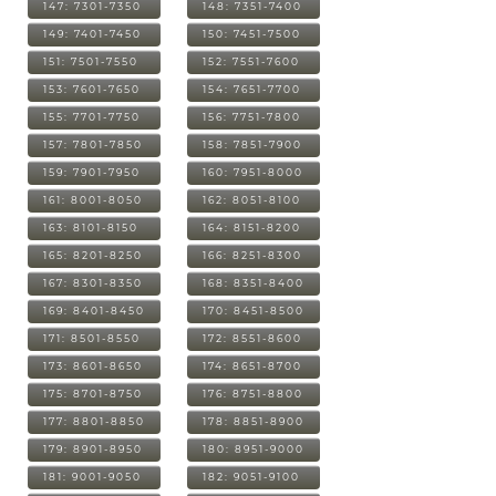
147: 7301-7350
148: 7351-7400
149: 7401-7450
150: 7451-7500
151: 7501-7550
152: 7551-7600
153: 7601-7650
154: 7651-7700
155: 7701-7750
156: 7751-7800
157: 7801-7850
158: 7851-7900
159: 7901-7950
160: 7951-8000
161: 8001-8050
162: 8051-8100
163: 8101-8150
164: 8151-8200
165: 8201-8250
166: 8251-8300
167: 8301-8350
168: 8351-8400
169: 8401-8450
170: 8451-8500
171: 8501-8550
172: 8551-8600
173: 8601-8650
174: 8651-8700
175: 8701-8750
176: 8751-8800
177: 8801-8850
178: 8851-8900
179: 8901-8950
180: 8951-9000
181: 9001-9050
182: 9051-9100