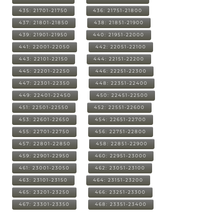
435: 21701-21750
436: 21751-21800
437: 21801-21850
438: 21851-21900
439: 21901-21950
440: 21951-22000
441: 22001-22050
442: 22051-22100
443: 22101-22150
444: 22151-22200
445: 22201-22250
446: 22251-22300
447: 22301-22350
448: 22351-22400
449: 22401-22450
450: 22451-22500
451: 22501-22550
452: 22551-22600
453: 22601-22650
454: 22651-22700
455: 22701-22750
456: 22751-22800
457: 22801-22850
458: 22851-22900
459: 22901-22950
460: 22951-23000
461: 23001-23050
462: 23051-23100
463: 23101-23150
464: 23151-23200
465: 23201-23250
466: 23251-23300
467: 23301-23350
468: 23351-23400