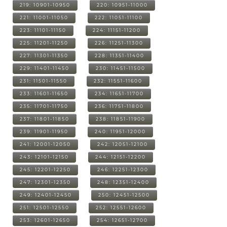
219: 10901-10950
220: 10951-11000
221: 11001-11050
222: 11051-11100
223: 11101-11150
224: 11151-11200
225: 11201-11250
226: 11251-11300
227: 11301-11350
228: 11351-11400
229: 11401-11450
230: 11451-11500
231: 11501-11550
232: 11551-11600
233: 11601-11650
234: 11651-11700
235: 11701-11750
236: 11751-11800
237: 11801-11850
238: 11851-11900
239: 11901-11950
240: 11951-12000
241: 12001-12050
242: 12051-12100
243: 12101-12150
244: 12151-12200
245: 12201-12250
246: 12251-12300
247: 12301-12350
248: 12351-12400
249: 12401-12450
250: 12451-12500
251: 12501-12550
252: 12551-12600
253: 12601-12650
254: 12651-12700