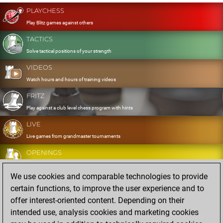
PLAYCHESS
Play Blitz games against others
TACTICS
Solve tactical positions of your strength
VIDEOS
Watch hours and hours of training videos
FRITZ
Play against a club level chess program with hints
LIVE
Live games from grandmaster tournaments
OPENINGS
Develop and exercise your openings
We use cookies and comparable technologies to provide
DATABASE
certain functions, to improve the user experience and to
Eight million strong games
offer interest-oriented content. Depending on their
MYGAMES
intended use, analysis cookies and marketing cookies
Store and analyse your own games in the cloud