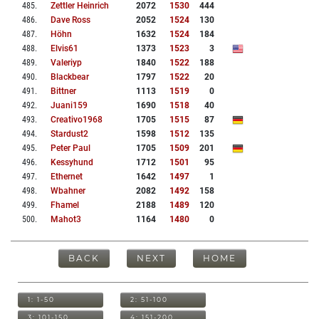
485
.
Zettler Heinrich
2072
1530
444
486
.
Dave Ross
2052
1524
130
487
.
Höhn
1632
1524
184
488
.
Elvis61
1373
1523
3
489
.
Valeriyp
1840
1522
188
490
.
Blackbear
1797
1522
20
491
.
Bittner
1113
1519
0
492
.
Juani159
1690
1518
40
493
.
Creativo1968
1705
1515
87
494
.
Stardust2
1598
1512
135
495
.
Peter Paul
1705
1509
201
496
.
Kessyhund
1712
1501
95
497
.
Ethernet
1642
1497
1
498
.
Wbahner
2082
1492
158
499
.
Fhamel
2188
1489
120
500
.
Mahot3
1164
1480
0
BACK
NEXT
HOME
1: 1-50
2: 51-100
3: 101-150
4: 151-200