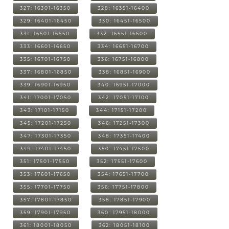
327: 16301-16350
328: 16351-16400
329: 16401-16450
330: 16451-16500
331: 16501-16550
332: 16551-16600
333: 16601-16650
334: 16651-16700
335: 16701-16750
336: 16751-16800
337: 16801-16850
338: 16851-16900
339: 16901-16950
340: 16951-17000
341: 17001-17050
342: 17051-17100
343: 17101-17150
344: 17151-17200
345: 17201-17250
346: 17251-17300
347: 17301-17350
348: 17351-17400
349: 17401-17450
350: 17451-17500
351: 17501-17550
352: 17551-17600
353: 17601-17650
354: 17651-17700
355: 17701-17750
356: 17751-17800
357: 17801-17850
358: 17851-17900
359: 17901-17950
360: 17951-18000
361: 18001-18050
362: 18051-18100