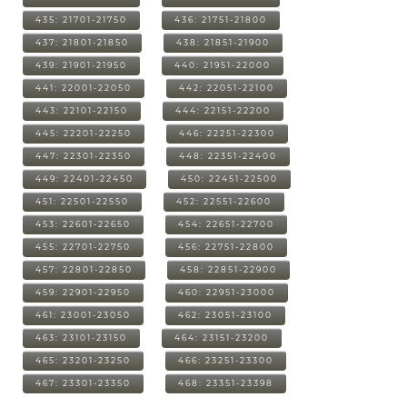
435: 21701-21750
436: 21751-21800
437: 21801-21850
438: 21851-21900
439: 21901-21950
440: 21951-22000
441: 22001-22050
442: 22051-22100
443: 22101-22150
444: 22151-22200
445: 22201-22250
446: 22251-22300
447: 22301-22350
448: 22351-22400
449: 22401-22450
450: 22451-22500
451: 22501-22550
452: 22551-22600
453: 22601-22650
454: 22651-22700
455: 22701-22750
456: 22751-22800
457: 22801-22850
458: 22851-22900
459: 22901-22950
460: 22951-23000
461: 23001-23050
462: 23051-23100
463: 23101-23150
464: 23151-23200
465: 23201-23250
466: 23251-23300
467: 23301-23350
468: 23351-23398