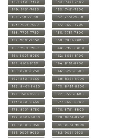
147: 7301-7350
148: 7351-7400
149: 7401-7450
150: 7451-7500
151: 7501-7550
152: 7551-7600
153: 7601-7650
154: 7651-7700
155: 7701-7750
156: 7751-7800
157: 7801-7850
158: 7851-7900
159: 7901-7950
160: 7951-8000
161: 8001-8050
162: 8051-8100
163: 8101-8150
164: 8151-8200
165: 8201-8250
166: 8251-8300
167: 8301-8350
168: 8351-8400
169: 8401-8450
170: 8451-8500
171: 8501-8550
172: 8551-8600
173: 8601-8650
174: 8651-8700
175: 8701-8750
176: 8751-8800
177: 8801-8850
178: 8851-8900
179: 8901-8950
180: 8951-9000
181: 9001-9050
182: 9051-9100