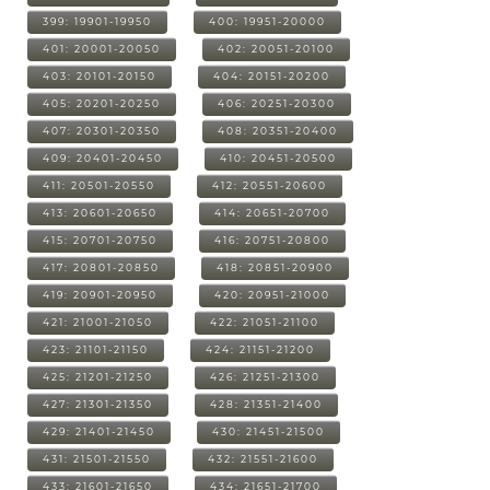
399: 19901-19950
400: 19951-20000
401: 20001-20050
402: 20051-20100
403: 20101-20150
404: 20151-20200
405: 20201-20250
406: 20251-20300
407: 20301-20350
408: 20351-20400
409: 20401-20450
410: 20451-20500
411: 20501-20550
412: 20551-20600
413: 20601-20650
414: 20651-20700
415: 20701-20750
416: 20751-20800
417: 20801-20850
418: 20851-20900
419: 20901-20950
420: 20951-21000
421: 21001-21050
422: 21051-21100
423: 21101-21150
424: 21151-21200
425: 21201-21250
426: 21251-21300
427: 21301-21350
428: 21351-21400
429: 21401-21450
430: 21451-21500
431: 21501-21550
432: 21551-21600
433: 21601-21650
434: 21651-21700