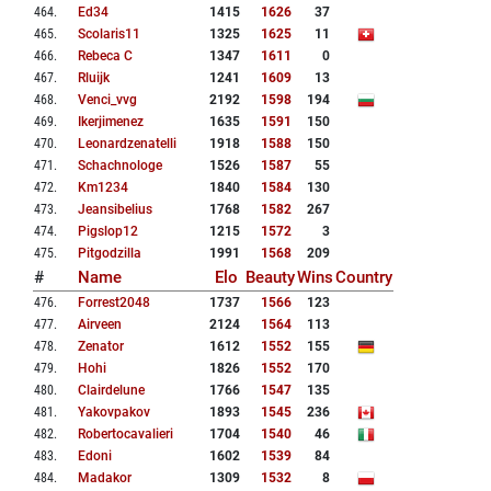
464
.
Ed34
1415
1626
37
465
.
Scolaris11
1325
1625
11
466
.
Rebeca C
1347
1611
0
467
.
Rluijk
1241
1609
13
468
.
Venci_vvg
2192
1598
194
469
.
Ikerjimenez
1635
1591
150
470
.
Leonardzenatelli
1918
1588
150
471
.
Schachnologe
1526
1587
55
472
.
Km1234
1840
1584
130
473
.
Jeansibelius
1768
1582
267
474
.
Pigslop12
1215
1572
3
475
.
Pitgodzilla
1991
1568
209
#
Name
Elo
Beauty
Wins
Country
476
.
Forrest2048
1737
1566
123
477
.
Airveen
2124
1564
113
478
.
Zenator
1612
1552
155
479
.
Hohi
1826
1552
170
480
.
Clairdelune
1766
1547
135
481
.
Yakovpakov
1893
1545
236
482
.
Robertocavalieri
1704
1540
46
483
.
Edoni
1602
1539
84
484
.
Madakor
1309
1532
8