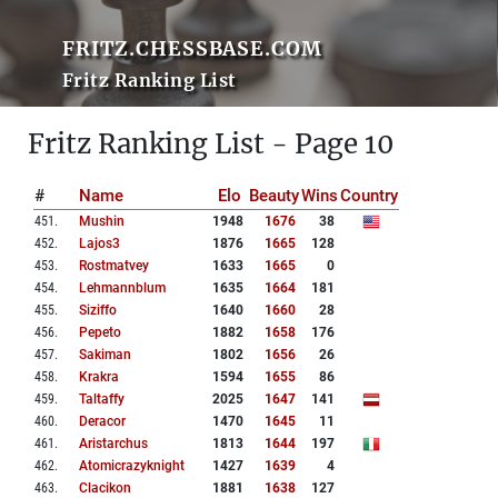
FRITZ.CHESSBASE.COM
Fritz Ranking List
Fritz Ranking List - Page 10
#
Name
Elo
Beauty
Wins
Country
451
.
Mushin
1948
1676
38
452
.
Lajos3
1876
1665
128
453
.
Rostmatvey
1633
1665
0
454
.
Lehmannblum
1635
1664
181
455
.
Siziffo
1640
1660
28
456
.
Pepeto
1882
1658
176
457
.
Sakiman
1802
1656
26
458
.
Krakra
1594
1655
86
459
.
Taltaffy
2025
1647
141
460
.
Deracor
1470
1645
11
461
.
Aristarchus
1813
1644
197
462
.
Atomicrazyknight
1427
1639
4
463
.
Clacikon
1881
1638
127