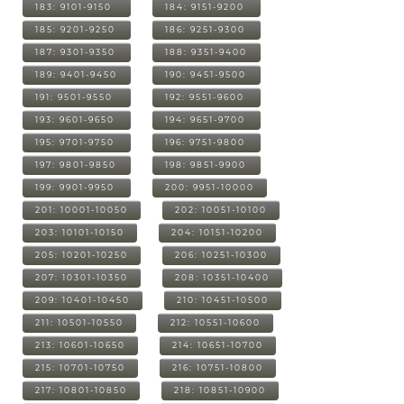
183: 9101-9150
184: 9151-9200
185: 9201-9250
186: 9251-9300
187: 9301-9350
188: 9351-9400
189: 9401-9450
190: 9451-9500
191: 9501-9550
192: 9551-9600
193: 9601-9650
194: 9651-9700
195: 9701-9750
196: 9751-9800
197: 9801-9850
198: 9851-9900
199: 9901-9950
200: 9951-10000
201: 10001-10050
202: 10051-10100
203: 10101-10150
204: 10151-10200
205: 10201-10250
206: 10251-10300
207: 10301-10350
208: 10351-10400
209: 10401-10450
210: 10451-10500
211: 10501-10550
212: 10551-10600
213: 10601-10650
214: 10651-10700
215: 10701-10750
216: 10751-10800
217: 10801-10850
218: 10851-10900