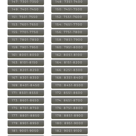
147: 7301-7350
148: 7351-7400
149: 7401-7450
150: 7451-7500
151: 7501-7550
152: 7551-7600
153: 7601-7650
154: 7651-7700
155: 7701-7750
156: 7751-7800
157: 7801-7850
158: 7851-7900
159: 7901-7950
160: 7951-8000
161: 8001-8050
162: 8051-8100
163: 8101-8150
164: 8151-8200
165: 8201-8250
166: 8251-8300
167: 8301-8350
168: 8351-8400
169: 8401-8450
170: 8451-8500
171: 8501-8550
172: 8551-8600
173: 8601-8650
174: 8651-8700
175: 8701-8750
176: 8751-8800
177: 8801-8850
178: 8851-8900
179: 8901-8950
180: 8951-9000
181: 9001-9050
182: 9051-9100