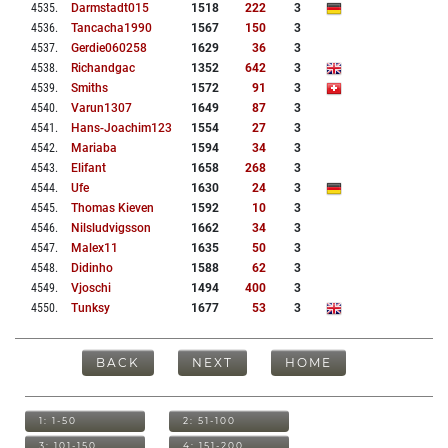
4535
.
Darmstadt015
1518
222
3
4536
.
Tancacha1990
1567
150
3
4537
.
Gerdie060258
1629
36
3
4538
.
Richandgac
1352
642
3
4539
.
Smiths
1572
91
3
4540
.
Varun1307
1649
87
3
4541
.
Hans-Joachim123
1554
27
3
4542
.
Mariaba
1594
34
3
4543
.
Elifant
1658
268
3
4544
.
Ufe
1630
24
3
4545
.
Thomas Kieven
1592
10
3
4546
.
Nilsludvigsson
1662
34
3
4547
.
Malex11
1635
50
3
4548
.
Didinho
1588
62
3
4549
.
Vjoschi
1494
400
3
4550
.
Tunksy
1677
53
3
BACK
NEXT
HOME
1: 1-50
2: 51-100
3: 101-150
4: 151-200