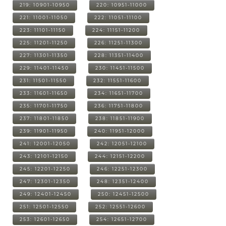
219: 10901-10950
220: 10951-11000
221: 11001-11050
222: 11051-11100
223: 11101-11150
224: 11151-11200
225: 11201-11250
226: 11251-11300
227: 11301-11350
228: 11351-11400
229: 11401-11450
230: 11451-11500
231: 11501-11550
232: 11551-11600
233: 11601-11650
234: 11651-11700
235: 11701-11750
236: 11751-11800
237: 11801-11850
238: 11851-11900
239: 11901-11950
240: 11951-12000
241: 12001-12050
242: 12051-12100
243: 12101-12150
244: 12151-12200
245: 12201-12250
246: 12251-12300
247: 12301-12350
248: 12351-12400
249: 12401-12450
250: 12451-12500
251: 12501-12550
252: 12551-12600
253: 12601-12650
254: 12651-12700