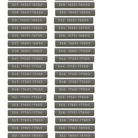
327: 16301-16350
328: 16351-16400
329: 16401-16450
330: 16451-16500
331: 16501-16550
332: 16551-16600
333: 16601-16650
334: 16651-16700
335: 16701-16750
336: 16751-16800
337: 16801-16850
338: 16851-16900
339: 16901-16950
340: 16951-17000
341: 17001-17050
342: 17051-17100
343: 17101-17150
344: 17151-17200
345: 17201-17250
346: 17251-17300
347: 17301-17350
348: 17351-17400
349: 17401-17450
350: 17451-17500
351: 17501-17550
352: 17551-17600
353: 17601-17650
354: 17651-17700
355: 17701-17750
356: 17751-17800
357: 17801-17850
358: 17851-17900
359: 17901-17950
360: 17951-18000
361: 18001-18050
362: 18051-18100