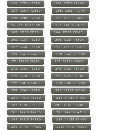
255: 12701-12750
256: 12751-12800
257: 12801-12850
258: 12851-12900
259: 12901-12950
260: 12951-13000
261: 13001-13050
262: 13051-13100
263: 13101-13150
264: 13151-13200
265: 13201-13250
266: 13251-13300
267: 13301-13350
268: 13351-13400
269: 13401-13450
270: 13451-13500
271: 13501-13550
272: 13551-13600
273: 13601-13650
274: 13651-13700
275: 13701-13750
276: 13751-13800
277: 13801-13850
278: 13851-13900
279: 13901-13950
280: 13951-14000
281: 14001-14050
282: 14051-14100
283: 14101-14150
284: 14151-14200
285: 14201-14250
286: 14251-14300
287: 14301-14350
288: 14351-14400
289: 14401-14450
290: 14451-14500