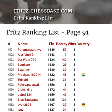
FRITZ.CHESSBASE.COM
Fritz Ranking List
Fritz Ranking List - Page 91
#
Name
Elo
Beauty
Wins
Country
4501
.
Parameswaranvv
1649
57
3
4502
.
Alexfobo12
1643
1
3
4503
.
Der Wolff 710
1524
140
3
4504
.
Bernkarel
1630
28
3
4505
.
Bwalther
1630
30
3
4506
.
Prpchess102014
1622
48
3
4507
.
Tobiabi
1624
31
3
4508
.
Petervanderwat
1656
9
3
4509
.
Clutchking
1572
44
3
4510
.
John3334
1659
47
3
4511
.
Blas Zambrano
1485
131
3
4512
.
Lyon2809
1567
37
3
4513
.
Ibuz
1627
34
3