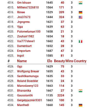
4514
.
Gm Ishaan
1645
40
3
4515
.
Mittens7326810
1564
171
3
4516
.
Rimee
1529
209
3
4517
.
Jns37673
1444
324
3
4518
.
Jrgngrms
1621
37
3
4519
.
Yjga
1639
63
3
4520
.
Palometaman100
1658
21
3
4521
.
Zouhair1982
1654
18
3
4522
.
Vai777steve1
1662
43
3
4523
.
Damenbart
1652
28
3
4524
.
Emporium
1687
47
3
4525
.
Ingot
1585
81
3
#
Name
Elo
Beauty
Wins
Country
4526
.
Ogz
1629
75
3
4527
.
Wolfgang Breuer
1655
43
3
4528
.
Sashtikamuruga
1635
33
3
4529
.
Roland Boeckler
1615
24
3
4530
.
Maroslawny123
1663
114
3
4531
.
Bhavanika
1667
27
3
4532
.
Gaussian06
1135
2224
3
4533
.
Gergelyjazmin9301
1663
100
3
4534
.
Manfredl
1660
145
3