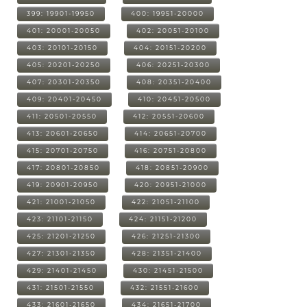
399: 19901-19950
400: 19951-20000
401: 20001-20050
402: 20051-20100
403: 20101-20150
404: 20151-20200
405: 20201-20250
406: 20251-20300
407: 20301-20350
408: 20351-20400
409: 20401-20450
410: 20451-20500
411: 20501-20550
412: 20551-20600
413: 20601-20650
414: 20651-20700
415: 20701-20750
416: 20751-20800
417: 20801-20850
418: 20851-20900
419: 20901-20950
420: 20951-21000
421: 21001-21050
422: 21051-21100
423: 21101-21150
424: 21151-21200
425: 21201-21250
426: 21251-21300
427: 21301-21350
428: 21351-21400
429: 21401-21450
430: 21451-21500
431: 21501-21550
432: 21551-21600
433: 21601-21650
434: 21651-21700