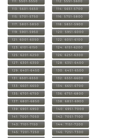
111: 5501-5550
112: 5551-5600
113: 5601-5650
114: 5651-5700
115: 5701-5750
116: 5751-5800
117: 5801-5850
118: 5851-5900
119: 5901-5950
120: 5951-6000
121: 6001-6050
122: 6051-6100
123: 6101-6150
124: 6151-6200
125: 6201-6250
126: 6251-6300
127: 6301-6350
128: 6351-6400
129: 6401-6450
130: 6451-6500
131: 6501-6550
132: 6551-6600
133: 6601-6650
134: 6651-6700
135: 6701-6750
136: 6751-6800
137: 6801-6850
138: 6851-6900
139: 6901-6950
140: 6951-7000
141: 7001-7050
142: 7051-7100
143: 7101-7150
144: 7151-7200
145: 7201-7250
146: 7251-7300