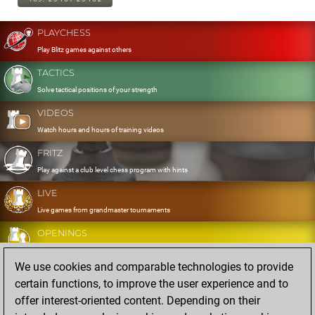
PLAYCHESS
Play Blitz games against others
TACTICS
Solve tactical positions of your strength
VIDEOS
Watch hours and hours of training videos
FRITZ
Play against a club level chess program with hints
LIVE
Live games from grandmaster tournaments
OPENINGS
Develop and exercise your openings
We use cookies and comparable technologies to provide
DATABASE
certain functions, to improve the user experience and to
Eight million strong games
offer interest-oriented content. Depending on their
MYGAMES