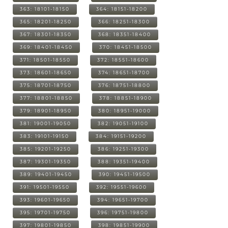
363: 18101-18150
364: 18151-18200
365: 18201-18250
366: 18251-18300
367: 18301-18350
368: 18351-18400
369: 18401-18450
370: 18451-18500
371: 18501-18550
372: 18551-18600
373: 18601-18650
374: 18651-18700
375: 18701-18750
376: 18751-18800
377: 18801-18850
378: 18851-18900
379: 18901-18950
380: 18951-19000
381: 19001-19050
382: 19051-19100
383: 19101-19150
384: 19151-19200
385: 19201-19250
386: 19251-19300
387: 19301-19350
388: 19351-19400
389: 19401-19450
390: 19451-19500
391: 19501-19550
392: 19551-19600
393: 19601-19650
394: 19651-19700
395: 19701-19750
396: 19751-19800
397: 19801-19850
398: 19851-19900