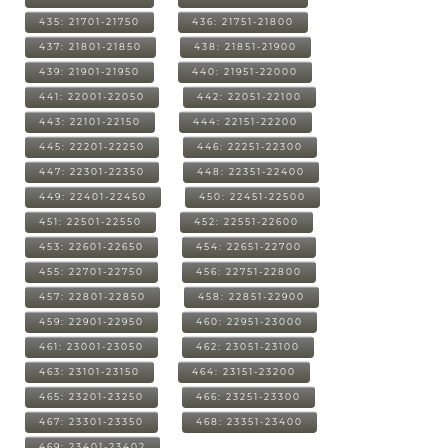
435: 21701-21750
436: 21751-21800
437: 21801-21850
438: 21851-21900
439: 21901-21950
440: 21951-22000
441: 22001-22050
442: 22051-22100
443: 22101-22150
444: 22151-22200
445: 22201-22250
446: 22251-22300
447: 22301-22350
448: 22351-22400
449: 22401-22450
450: 22451-22500
451: 22501-22550
452: 22551-22600
453: 22601-22650
454: 22651-22700
455: 22701-22750
456: 22751-22800
457: 22801-22850
458: 22851-22900
459: 22901-22950
460: 22951-23000
461: 23001-23050
462: 23051-23100
463: 23101-23150
464: 23151-23200
465: 23201-23250
466: 23251-23300
467: 23301-23350
468: 23351-23400
469: 23401-23402