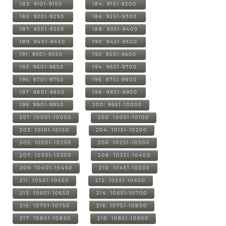
183: 9101-9150
184: 9151-9200
185: 9201-9250
186: 9251-9300
187: 9301-9350
188: 9351-9400
189: 9401-9450
190: 9451-9500
191: 9501-9550
192: 9551-9600
193: 9601-9650
194: 9651-9700
195: 9701-9750
196: 9751-9800
197: 9801-9850
198: 9851-9900
199: 9901-9950
200: 9951-10000
201: 10001-10050
202: 10051-10100
203: 10101-10150
204: 10151-10200
205: 10201-10250
206: 10251-10300
207: 10301-10350
208: 10351-10400
209: 10401-10450
210: 10451-10500
211: 10501-10550
212: 10551-10600
213: 10601-10650
214: 10651-10700
215: 10701-10750
216: 10751-10800
217: 10801-10850
218: 10851-10900