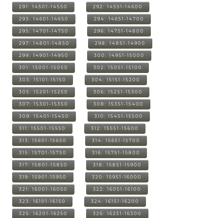
291: 14501-14550
292: 14551-14600
293: 14601-14650
294: 14651-14700
295: 14701-14750
296: 14751-14800
297: 14801-14850
298: 14851-14900
299: 14901-14950
300: 14951-15000
301: 15001-15050
302: 15051-15100
303: 15101-15150
304: 15151-15200
305: 15201-15250
306: 15251-15300
307: 15301-15350
308: 15351-15400
309: 15401-15450
310: 15451-15500
311: 15501-15550
312: 15551-15600
313: 15601-15650
314: 15651-15700
315: 15701-15750
316: 15751-15800
317: 15801-15850
318: 15851-15900
319: 15901-15950
320: 15951-16000
321: 16001-16050
322: 16051-16100
323: 16101-16150
324: 16151-16200
325: 16201-16250
326: 16251-16300