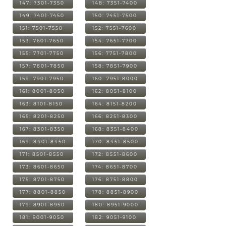
147: 7301-7350
148: 7351-7400
149: 7401-7450
150: 7451-7500
151: 7501-7550
152: 7551-7600
153: 7601-7650
154: 7651-7700
155: 7701-7750
156: 7751-7800
157: 7801-7850
158: 7851-7900
159: 7901-7950
160: 7951-8000
161: 8001-8050
162: 8051-8100
163: 8101-8150
164: 8151-8200
165: 8201-8250
166: 8251-8300
167: 8301-8350
168: 8351-8400
169: 8401-8450
170: 8451-8500
171: 8501-8550
172: 8551-8600
173: 8601-8650
174: 8651-8700
175: 8701-8750
176: 8751-8800
177: 8801-8850
178: 8851-8900
179: 8901-8950
180: 8951-9000
181: 9001-9050
182: 9051-9100