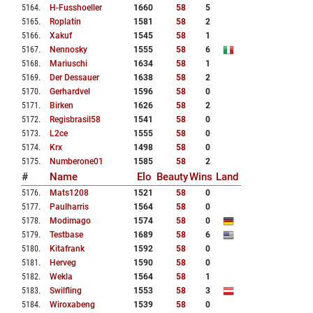
5164
.
H-Fusshoeller
1660
58
5
5165
.
Roplatin
1581
58
2
5166
.
Xakuf
1545
58
1
5167
.
Nennosky
1555
58
6
5168
.
Mariuschi
1634
58
1
5169
.
Der Dessauer
1638
58
2
5170
.
Gerhardvel
1596
58
0
5171
.
Birken
1626
58
2
5172
.
Regisbrasil58
1541
58
0
5173
.
L2ce
1555
58
0
5174
.
Krx
1498
58
0
5175
.
Numberone01
1585
58
2
#
Name
Elo
Beauty
Wins
Land
5176
.
Mats1208
1521
58
0
5177
.
Paulharris
1564
58
0
5178
.
Modimago
1574
58
0
5179
.
Testbase
1689
58
6
5180
.
Kitafrank
1592
58
0
5181
.
Herveg
1590
58
0
5182
.
Wekla
1564
58
1
5183
.
Swilfling
1553
58
3
5184
.
Wiroxabeng
1539
58
0