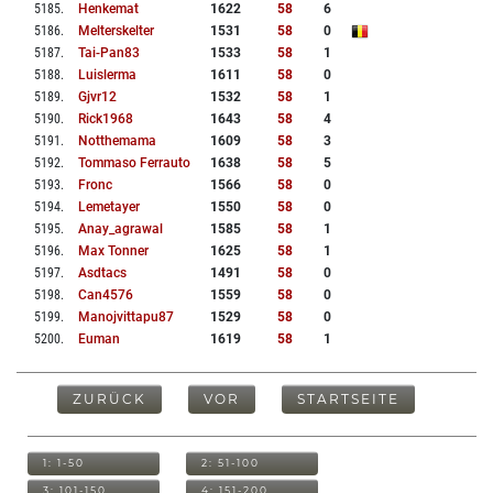
5185
.
Henkemat
1622
58
6
5186
.
Melterskelter
1531
58
0
5187
.
Tai-Pan83
1533
58
1
5188
.
Luislerma
1611
58
0
5189
.
Gjvr12
1532
58
1
5190
.
Rick1968
1643
58
4
5191
.
Notthemama
1609
58
3
5192
.
Tommaso Ferrauto
1638
58
5
5193
.
Fronc
1566
58
0
5194
.
Lemetayer
1550
58
0
5195
.
Anay_agrawal
1585
58
1
5196
.
Max Tonner
1625
58
1
5197
.
Asdtacs
1491
58
0
5198
.
Can4576
1559
58
0
5199
.
Manojvittapu87
1529
58
0
5200
.
Euman
1619
58
1
ZURÜCK
VOR
STARTSEITE
1: 1-50
2: 51-100
3: 101-150
4: 151-200