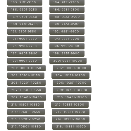
183: 9101-9150
184: 9151-9200
185: 9201-9250
186: 9251-9300
187: 9301-9350
188: 9351-9400
189: 9401-9450
190: 9451-9500
191: 9501-9550
192: 9551-9600
193: 9601-9650
194: 9651-9700
195: 9701-9750
196: 9751-9800
197: 9801-9850
198: 9851-9900
199: 9901-9950
200: 9951-10000
201: 10001-10050
202: 10051-10100
203: 10101-10150
204: 10151-10200
205: 10201-10250
206: 10251-10300
207: 10301-10350
208: 10351-10400
209: 10401-10450
210: 10451-10500
211: 10501-10550
212: 10551-10600
213: 10601-10650
214: 10651-10700
215: 10701-10750
216: 10751-10800
217: 10801-10850
218: 10851-10900