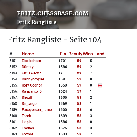
FRITZ.CHESSBASE.COM
Fritz Rangliste
Fritz Rangliste - Seite 104
#
Name
Elo
Beauty
Wins
Land
5151
.
Ejcolechess
1701
59
5
5152
.
D0ntay
1584
59
2
5153
.
Omf140257
1711
59
7
5154
.
Dannybroyles
1581
59
0
5155
.
Rory Oconor
1550
59
0
5156
.
Kasparito_5
1624
59
1
5157
.
Sheaff
1605
58
2
5158
.
Sir_twigo
1569
58
1
5159
.
Faceperson_name
1600
58
6
5160
.
Toork
1609
58
3
5161
.
Haplo
1584
58
0
5162
.
Thokos
1676
58
13
5163
.
Foxbat
1633
58
7