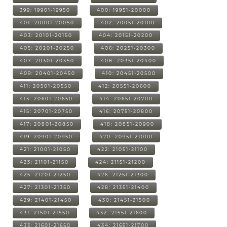
399: 19901-19950
400: 19951-20000
401: 20001-20050
402: 20051-20100
403: 20101-20150
404: 20151-20200
405: 20201-20250
406: 20251-20300
407: 20301-20350
408: 20351-20400
409: 20401-20450
410: 20451-20500
411: 20501-20550
412: 20551-20600
413: 20601-20650
414: 20651-20700
415: 20701-20750
416: 20751-20800
417: 20801-20850
418: 20851-20900
419: 20901-20950
420: 20951-21000
421: 21001-21050
422: 21051-21100
423: 21101-21150
424: 21151-21200
425: 21201-21250
426: 21251-21300
427: 21301-21350
428: 21351-21400
429: 21401-21450
430: 21451-21500
431: 21501-21550
432: 21551-21600
433: 21601-21650
434: 21651-21700