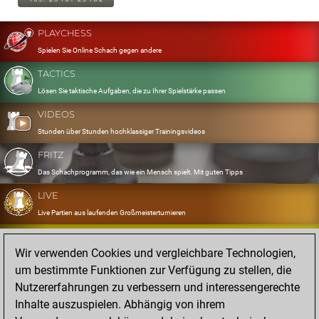
PLAYCHESS
Spielen Sie Online Schach gegen andere
TACTICS
Lösen Sie taktische Aufgaben, die zu Ihrer Spielstärke passen
VIDEOS
Stunden über Stunden hochklassiger Trainingsvideos
FRITZ
Das Schachprogramm, das wie ein Mensch spielt. Mit guten Tipps
LIVE
Live Partien aus laufenden Großmeisterturnieren
OPENINGS
Wir verwenden Cookies und vergleichbare Technologien,
Erfassen und Üben Sie Ihr Eröffnungsrepertoire
um bestimmte Funktionen zur Verfügung zu stellen, die
DATABASE
Nutzererfahrungen zu verbessern und interessengerechte
Acht Millionen starke Partien
Inhalte auszuspielen. Abhängig von ihrem
MYGAMES