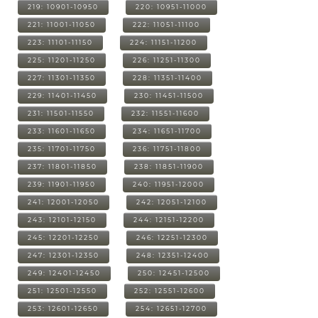
219: 10901-10950
220: 10951-11000
221: 11001-11050
222: 11051-11100
223: 11101-11150
224: 11151-11200
225: 11201-11250
226: 11251-11300
227: 11301-11350
228: 11351-11400
229: 11401-11450
230: 11451-11500
231: 11501-11550
232: 11551-11600
233: 11601-11650
234: 11651-11700
235: 11701-11750
236: 11751-11800
237: 11801-11850
238: 11851-11900
239: 11901-11950
240: 11951-12000
241: 12001-12050
242: 12051-12100
243: 12101-12150
244: 12151-12200
245: 12201-12250
246: 12251-12300
247: 12301-12350
248: 12351-12400
249: 12401-12450
250: 12451-12500
251: 12501-12550
252: 12551-12600
253: 12601-12650
254: 12651-12700