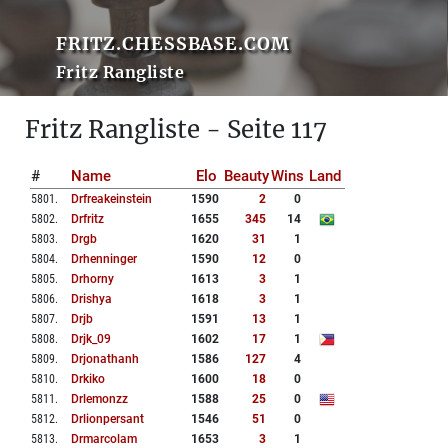
FRITZ.CHESSBASE.COM
Fritz Rangliste
Fritz Rangliste - Seite 117
#
Name
Elo
Beauty
Wins
Land
5801
.
Drfreakeinstein
1590
2
0
5802
.
Drfritz
1655
345
14
5803
.
Drgb
1620
31
1
5804
.
Drhenninger
1590
12
0
5805
.
Drhorny
1613
3
1
5806
.
Drishya
1618
3
1
5807
.
Drjb
1591
13
1
5808
.
Drjk_09
1602
17
1
5809
.
Drjonathanh
1586
127
4
5810
.
Drkiko
1600
18
0
5811
.
Drlemonzz
1588
25
0
5812
.
Drlionpersant
1546
51
0
5813
.
Drmarcolam
1653
3
1