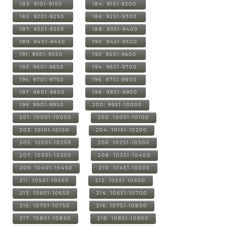
183: 9101-9150
184: 9151-9200
185: 9201-9250
186: 9251-9300
187: 9301-9350
188: 9351-9400
189: 9401-9450
190: 9451-9500
191: 9501-9550
192: 9551-9600
193: 9601-9650
194: 9651-9700
195: 9701-9750
196: 9751-9800
197: 9801-9850
198: 9851-9900
199: 9901-9950
200: 9951-10000
201: 10001-10050
202: 10051-10100
203: 10101-10150
204: 10151-10200
205: 10201-10250
206: 10251-10300
207: 10301-10350
208: 10351-10400
209: 10401-10450
210: 10451-10500
211: 10501-10550
212: 10551-10600
213: 10601-10650
214: 10651-10700
215: 10701-10750
216: 10751-10800
217: 10801-10850
218: 10851-10900