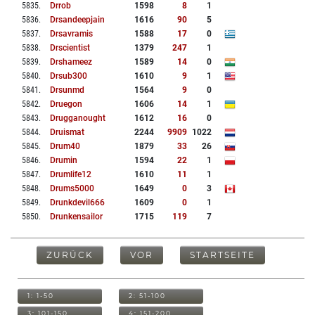
5835
.
Drrob
1598
8
1
5836
.
Drsandeepjain
1616
90
5
5837
.
Drsavramis
1588
17
0
5838
.
Drscientist
1379
247
1
5839
.
Drshameez
1589
14
0
5840
.
Drsub300
1610
9
1
5841
.
Drsunmd
1564
9
0
5842
.
Druegon
1606
14
1
5843
.
Drugganought
1612
16
0
5844
.
Druismat
2244
9909
1022
5845
.
Drum40
1879
33
26
5846
.
Drumin
1594
22
1
5847
.
Drumlife12
1610
11
1
5848
.
Drums5000
1649
0
3
5849
.
Drunkdevil666
1609
0
1
5850
.
Drunkensailor
1715
119
7
ZURÜCK
VOR
STARTSEITE
1: 1-50
2: 51-100
3: 101-150
4: 151-200