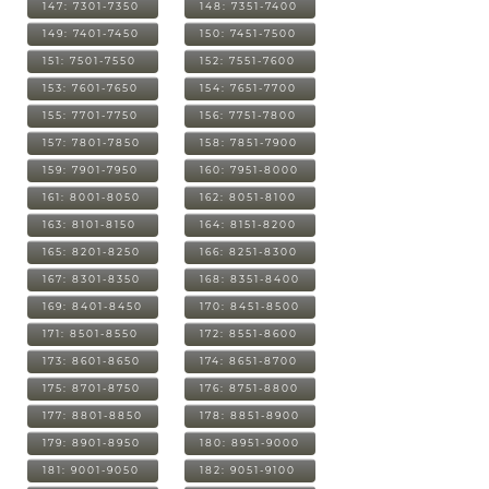
147: 7301-7350
148: 7351-7400
149: 7401-7450
150: 7451-7500
151: 7501-7550
152: 7551-7600
153: 7601-7650
154: 7651-7700
155: 7701-7750
156: 7751-7800
157: 7801-7850
158: 7851-7900
159: 7901-7950
160: 7951-8000
161: 8001-8050
162: 8051-8100
163: 8101-8150
164: 8151-8200
165: 8201-8250
166: 8251-8300
167: 8301-8350
168: 8351-8400
169: 8401-8450
170: 8451-8500
171: 8501-8550
172: 8551-8600
173: 8601-8650
174: 8651-8700
175: 8701-8750
176: 8751-8800
177: 8801-8850
178: 8851-8900
179: 8901-8950
180: 8951-9000
181: 9001-9050
182: 9051-9100