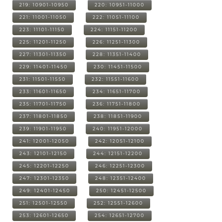
219: 10901-10950
220: 10951-11000
221: 11001-11050
222: 11051-11100
223: 11101-11150
224: 11151-11200
225: 11201-11250
226: 11251-11300
227: 11301-11350
228: 11351-11400
229: 11401-11450
230: 11451-11500
231: 11501-11550
232: 11551-11600
233: 11601-11650
234: 11651-11700
235: 11701-11750
236: 11751-11800
237: 11801-11850
238: 11851-11900
239: 11901-11950
240: 11951-12000
241: 12001-12050
242: 12051-12100
243: 12101-12150
244: 12151-12200
245: 12201-12250
246: 12251-12300
247: 12301-12350
248: 12351-12400
249: 12401-12450
250: 12451-12500
251: 12501-12550
252: 12551-12600
253: 12601-12650
254: 12651-12700