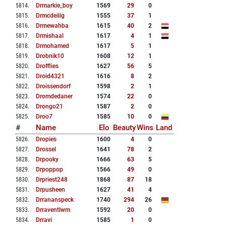
5814
.
Drmarkie_boy
1569
29
0
5815
.
Drmcdeilig
1555
37
1
5816
.
Drmewahba
1615
40
2
5817
.
Drmishaal
1617
4
1
5818
.
Drmohamed
1617
5
1
5819
.
Drobnik10
1608
12
1
5820
.
Drofflies
1627
56
5
5821
.
Droid4321
1616
8
2
5822
.
Droissendorf
1598
2
1
5823
.
Dromdedaner
1574
22
0
5824
.
Drongo21
1587
2
0
5825
.
Droo7
1585
10
0
#
Name
Elo
Beauty
Wins
Land
5826
.
Dropies
1600
4
0
5827
.
Drossel
1641
78
2
5828
.
Drpooky
1666
63
5
5829
.
Drpoppop
1566
49
0
5830
.
Drpriest248
1868
87
18
5831
.
Drpusheen
1627
41
4
5832
.
Drrananspeck
1740
294
26
5833
.
Drraventlwm
1592
20
0
5834
.
Drravi
1585
1
0