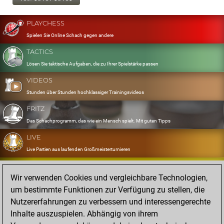
PLAYCHESS
Spielen Sie Online Schach gegen andere
TACTICS
Lösen Sie taktische Aufgaben, die zu Ihrer Spielstärke passen
VIDEOS
Stunden über Stunden hochklassiger Trainingsvideos
FRITZ
Das Schachprogramm, das wie ein Mensch spielt. Mit guten Tipps
LIVE
Live Partien aus laufenden Großmeisterturnieren
OPENINGS
Wir verwenden Cookies und vergleichbare Technologien,
Erfassen und Üben Sie Ihr Eröffnungsrepertoire
um bestimmte Funktionen zur Verfügung zu stellen, die
DATABASE
Nutzererfahrungen zu verbessern und interessengerechte
Acht Millionen starke Partien
Inhalte auszuspielen. Abhängig von ihrem
MYGAMES