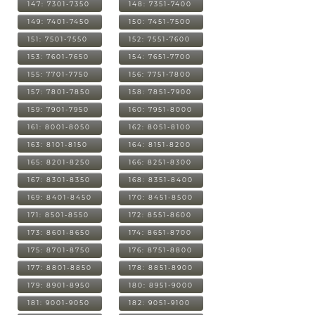
147: 7301-7350
148: 7351-7400
149: 7401-7450
150: 7451-7500
151: 7501-7550
152: 7551-7600
153: 7601-7650
154: 7651-7700
155: 7701-7750
156: 7751-7800
157: 7801-7850
158: 7851-7900
159: 7901-7950
160: 7951-8000
161: 8001-8050
162: 8051-8100
163: 8101-8150
164: 8151-8200
165: 8201-8250
166: 8251-8300
167: 8301-8350
168: 8351-8400
169: 8401-8450
170: 8451-8500
171: 8501-8550
172: 8551-8600
173: 8601-8650
174: 8651-8700
175: 8701-8750
176: 8751-8800
177: 8801-8850
178: 8851-8900
179: 8901-8950
180: 8951-9000
181: 9001-9050
182: 9051-9100