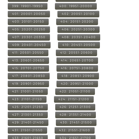
399: 19901-19950
400: 19951-20000
401: 20001-20050
402: 20051-20100
403: 20101-20150
404: 20151-20200
405: 20201-20250
406: 20251-20300
407: 20301-20350
408: 20351-20400
409: 20401-20450
410: 20451-20500
411: 20501-20550
412: 20551-20600
413: 20601-20650
414: 20651-20700
415: 20701-20750
416: 20751-20800
417: 20801-20850
418: 20851-20900
419: 20901-20950
420: 20951-21000
421: 21001-21050
422: 21051-21100
423: 21101-21150
424: 21151-21200
425: 21201-21250
426: 21251-21300
427: 21301-21350
428: 21351-21400
429: 21401-21450
430: 21451-21500
431: 21501-21550
432: 21551-21600
433: 21601-21650
434: 21651-21700