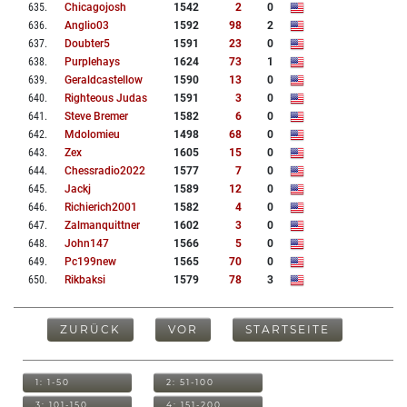
635
.
Chicagojosh
1542
2
0
636
.
Anglio03
1592
98
2
637
.
Doubter5
1591
23
0
638
.
Purplehays
1624
73
1
639
.
Geraldcastellow
1590
13
0
640
.
Righteous Judas
1591
3
0
641
.
Steve Bremer
1582
6
0
642
.
Mdolomieu
1498
68
0
643
.
Zex
1605
15
0
644
.
Chessradio2022
1577
7
0
645
.
Jackj
1589
12
0
646
.
Richierich2001
1582
4
0
647
.
Zalmanquittner
1602
3
0
648
.
John147
1566
5
0
649
.
Pc199new
1565
70
0
650
.
Rikbaksi
1579
78
3
ZURÜCK
VOR
STARTSEITE
1: 1-50
2: 51-100
3: 101-150
4: 151-200