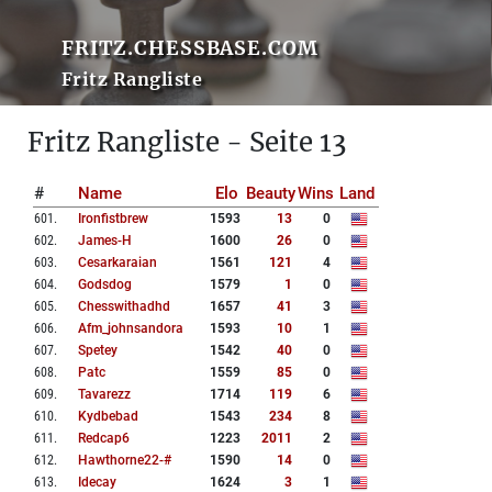
FRITZ.CHESSBASE.COM
Fritz Rangliste
Fritz Rangliste - Seite 13
#
Name
Elo
Beauty
Wins
Land
601
.
Ironfistbrew
1593
13
0
602
.
James-H
1600
26
0
603
.
Cesarkaraian
1561
121
4
604
.
Godsdog
1579
1
0
605
.
Chesswithadhd
1657
41
3
606
.
Afm_johnsandora
1593
10
1
607
.
Spetey
1542
40
0
608
.
Patc
1559
85
0
609
.
Tavarezz
1714
119
6
610
.
Kydbebad
1543
234
8
611
.
Redcap6
1223
2011
2
612
.
Hawthorne22-#
1590
14
0
613
.
Idecay
1624
3
1