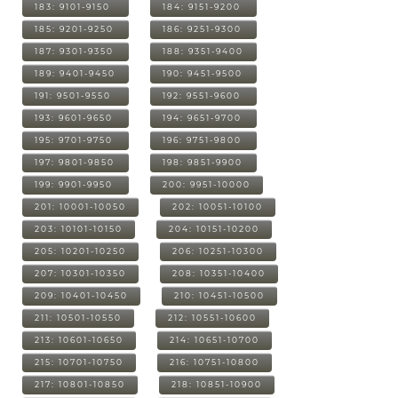
183: 9101-9150
184: 9151-9200
185: 9201-9250
186: 9251-9300
187: 9301-9350
188: 9351-9400
189: 9401-9450
190: 9451-9500
191: 9501-9550
192: 9551-9600
193: 9601-9650
194: 9651-9700
195: 9701-9750
196: 9751-9800
197: 9801-9850
198: 9851-9900
199: 9901-9950
200: 9951-10000
201: 10001-10050
202: 10051-10100
203: 10101-10150
204: 10151-10200
205: 10201-10250
206: 10251-10300
207: 10301-10350
208: 10351-10400
209: 10401-10450
210: 10451-10500
211: 10501-10550
212: 10551-10600
213: 10601-10650
214: 10651-10700
215: 10701-10750
216: 10751-10800
217: 10801-10850
218: 10851-10900