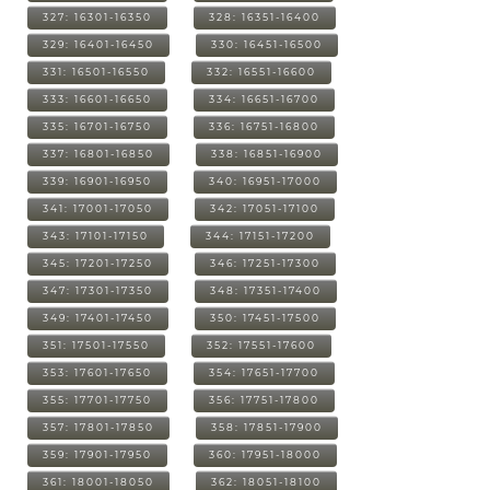
327: 16301-16350
328: 16351-16400
329: 16401-16450
330: 16451-16500
331: 16501-16550
332: 16551-16600
333: 16601-16650
334: 16651-16700
335: 16701-16750
336: 16751-16800
337: 16801-16850
338: 16851-16900
339: 16901-16950
340: 16951-17000
341: 17001-17050
342: 17051-17100
343: 17101-17150
344: 17151-17200
345: 17201-17250
346: 17251-17300
347: 17301-17350
348: 17351-17400
349: 17401-17450
350: 17451-17500
351: 17501-17550
352: 17551-17600
353: 17601-17650
354: 17651-17700
355: 17701-17750
356: 17751-17800
357: 17801-17850
358: 17851-17900
359: 17901-17950
360: 17951-18000
361: 18001-18050
362: 18051-18100