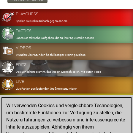
PLAYCHESS
Spielen Sie Online Schach gegen andere
TACTICS
Lösen Sie taktische Aufgaben, die zu Ihrer Spielstärke passen
VIDEOS
Stunden über Stunden hochklassiger Trainingsvideos
FRITZ
Das Schachprogramm, das wie ein Mensch spielt. Mit guten Tipps
LIVE
Live Partien aus laufenden Großmeisterturnieren
OPENINGS
Wir verwenden Cookies und vergleichbare Technologien,
Erfassen und Üben Sie Ihr Eröffnungsrepertoire
um bestimmte Funktionen zur Verfügung zu stellen, die
DATABASE
Nutzererfahrungen zu verbessern und interessengerechte
Acht Millionen starke Partien
Inhalte auszuspielen. Abhängig von ihrem
MYGAMES