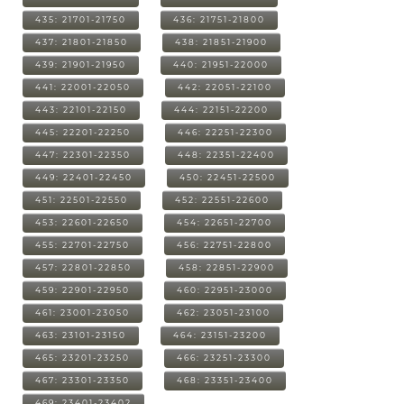
435: 21701-21750
436: 21751-21800
437: 21801-21850
438: 21851-21900
439: 21901-21950
440: 21951-22000
441: 22001-22050
442: 22051-22100
443: 22101-22150
444: 22151-22200
445: 22201-22250
446: 22251-22300
447: 22301-22350
448: 22351-22400
449: 22401-22450
450: 22451-22500
451: 22501-22550
452: 22551-22600
453: 22601-22650
454: 22651-22700
455: 22701-22750
456: 22751-22800
457: 22801-22850
458: 22851-22900
459: 22901-22950
460: 22951-23000
461: 23001-23050
462: 23051-23100
463: 23101-23150
464: 23151-23200
465: 23201-23250
466: 23251-23300
467: 23301-23350
468: 23351-23400
469: 23401-23402