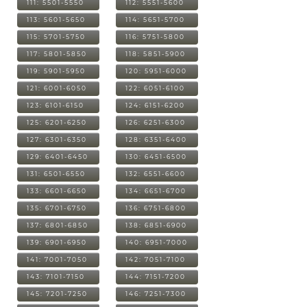
111: 5501-5550
112: 5551-5600
113: 5601-5650
114: 5651-5700
115: 5701-5750
116: 5751-5800
117: 5801-5850
118: 5851-5900
119: 5901-5950
120: 5951-6000
121: 6001-6050
122: 6051-6100
123: 6101-6150
124: 6151-6200
125: 6201-6250
126: 6251-6300
127: 6301-6350
128: 6351-6400
129: 6401-6450
130: 6451-6500
131: 6501-6550
132: 6551-6600
133: 6601-6650
134: 6651-6700
135: 6701-6750
136: 6751-6800
137: 6801-6850
138: 6851-6900
139: 6901-6950
140: 6951-7000
141: 7001-7050
142: 7051-7100
143: 7101-7150
144: 7151-7200
145: 7201-7250
146: 7251-7300