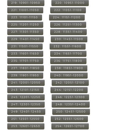
219: 10901-10950
220: 10951-11000
221: 11001-11050
222: 11051-11100
223: 11101-11150
224: 11151-11200
225: 11201-11250
226: 11251-11300
227: 11301-11350
228: 11351-11400
229: 11401-11450
230: 11451-11500
231: 11501-11550
232: 11551-11600
233: 11601-11650
234: 11651-11700
235: 11701-11750
236: 11751-11800
237: 11801-11850
238: 11851-11900
239: 11901-11950
240: 11951-12000
241: 12001-12050
242: 12051-12100
243: 12101-12150
244: 12151-12200
245: 12201-12250
246: 12251-12300
247: 12301-12350
248: 12351-12400
249: 12401-12450
250: 12451-12500
251: 12501-12550
252: 12551-12600
253: 12601-12650
254: 12651-12700