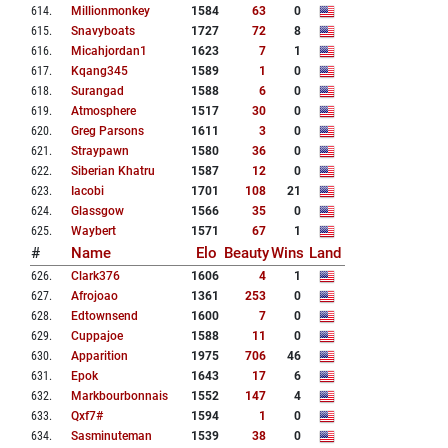
614
.
Millionmonkey
1584
63
0
615
.
Snavyboats
1727
72
8
616
.
Micahjordan1
1623
7
1
617
.
Kqang345
1589
1
0
618
.
Surangad
1588
6
0
619
.
Atmosphere
1517
30
0
620
.
Greg Parsons
1611
3
0
621
.
Straypawn
1580
36
0
622
.
Siberian Khatru
1587
12
0
623
.
Iacobi
1701
108
21
624
.
Glassgow
1566
35
0
625
.
Waybert
1571
67
1
#
Name
Elo
Beauty
Wins
Land
626
.
Clark376
1606
4
1
627
.
Afrojoao
1361
253
0
628
.
Edtownsend
1600
7
0
629
.
Cuppajoe
1588
11
0
630
.
Apparition
1975
706
46
631
.
Epok
1643
17
6
632
.
Markbourbonnais
1552
147
4
633
.
Qxf7#
1594
1
0
634
.
Sasminuteman
1539
38
0