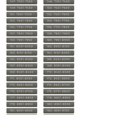
147: 7301-7350
148: 7351-7400
149: 7401-7450
150: 7451-7500
151: 7501-7550
152: 7551-7600
153: 7601-7650
154: 7651-7700
155: 7701-7750
156: 7751-7800
157: 7801-7850
158: 7851-7900
159: 7901-7950
160: 7951-8000
161: 8001-8050
162: 8051-8100
163: 8101-8150
164: 8151-8200
165: 8201-8250
166: 8251-8300
167: 8301-8350
168: 8351-8400
169: 8401-8450
170: 8451-8500
171: 8501-8550
172: 8551-8600
173: 8601-8650
174: 8651-8700
175: 8701-8750
176: 8751-8800
177: 8801-8850
178: 8851-8900
179: 8901-8950
180: 8951-9000
181: 9001-9050
182: 9051-9100