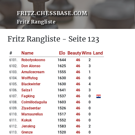
FRITZ.CHESSBASE.COM
Fritz Rangliste
Fritz Rangliste - Seite 123
#
Name
Elo
Beauty
Wins
Land
6101
.
Robotyokoono
1644
46
2
6102
.
Don Alonso
1625
46
3
6103
.
Amulicecream
1555
46
1
6104
.
Wolffutog
1630
46
0
6105
.
Blackwinter
1630
46
4
6106
.
Salza1
1641
46
3
6107
.
Fagking
1537
46
0
6108
.
Colmillodaguila
1603
46
0
6109
.
Ziyadserdar
1526
46
0
6110
.
Marxaurelius
1517
46
0
6111
.
Kukuk
1552
46
0
6112
.
Jenskng
1583
46
2
6113
.
Grenze
1520
46
0