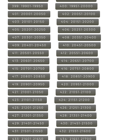
399: 19901-19950
400: 19951-20000
401: 20001-20050
402: 20051-20100
403: 20101-20150
404: 20151-20200
405: 20201-20250
406: 20251-20300
407: 20301-20350
408: 20351-20400
409: 20401-20450
410: 20451-20500
411: 20501-20550
412: 20551-20600
413: 20601-20650
414: 20651-20700
415: 20701-20750
416: 20751-20800
417: 20801-20850
418: 20851-20900
419: 20901-20950
420: 20951-21000
421: 21001-21050
422: 21051-21100
423: 21101-21150
424: 21151-21200
425: 21201-21250
426: 21251-21300
427: 21301-21350
428: 21351-21400
429: 21401-21450
430: 21451-21500
431: 21501-21550
432: 21551-21600
433: 21601-21650
434: 21651-21700