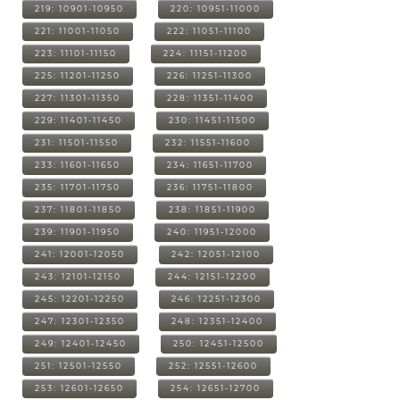
219: 10901-10950
220: 10951-11000
221: 11001-11050
222: 11051-11100
223: 11101-11150
224: 11151-11200
225: 11201-11250
226: 11251-11300
227: 11301-11350
228: 11351-11400
229: 11401-11450
230: 11451-11500
231: 11501-11550
232: 11551-11600
233: 11601-11650
234: 11651-11700
235: 11701-11750
236: 11751-11800
237: 11801-11850
238: 11851-11900
239: 11901-11950
240: 11951-12000
241: 12001-12050
242: 12051-12100
243: 12101-12150
244: 12151-12200
245: 12201-12250
246: 12251-12300
247: 12301-12350
248: 12351-12400
249: 12401-12450
250: 12451-12500
251: 12501-12550
252: 12551-12600
253: 12601-12650
254: 12651-12700