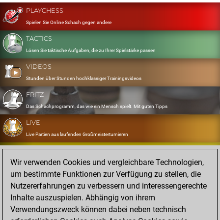
PLAYCHESS
Spielen Sie Online Schach gegen andere
TACTICS
Lösen Sie taktische Aufgaben, die zu Ihrer Spielstärke passen
VIDEOS
Stunden über Stunden hochklassiger Trainingsvideos
FRITZ
Das Schachprogramm, das wie ein Mensch spielt. Mit guten Tipps
LIVE
Live Partien aus laufenden Großmeisterturnieren
OPENINGS
Wir verwenden Cookies und vergleichbare Technologien,
Erfassen und Üben Sie Ihr Eröffnungsrepertoire
um bestimmte Funktionen zur Verfügung zu stellen, die
DATABASE
Nutzererfahrungen zu verbessern und interessengerechte
Acht Millionen starke Partien
Inhalte auszuspielen. Abhängig von ihrem
MYGAMES
Verwendungszweck können dabei neben technisch
Speichern und analysieren Sie eigene Partien in der Cloud