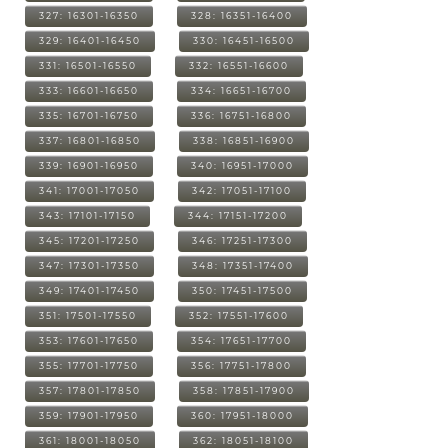
327: 16301-16350
328: 16351-16400
329: 16401-16450
330: 16451-16500
331: 16501-16550
332: 16551-16600
333: 16601-16650
334: 16651-16700
335: 16701-16750
336: 16751-16800
337: 16801-16850
338: 16851-16900
339: 16901-16950
340: 16951-17000
341: 17001-17050
342: 17051-17100
343: 17101-17150
344: 17151-17200
345: 17201-17250
346: 17251-17300
347: 17301-17350
348: 17351-17400
349: 17401-17450
350: 17451-17500
351: 17501-17550
352: 17551-17600
353: 17601-17650
354: 17651-17700
355: 17701-17750
356: 17751-17800
357: 17801-17850
358: 17851-17900
359: 17901-17950
360: 17951-18000
361: 18001-18050
362: 18051-18100