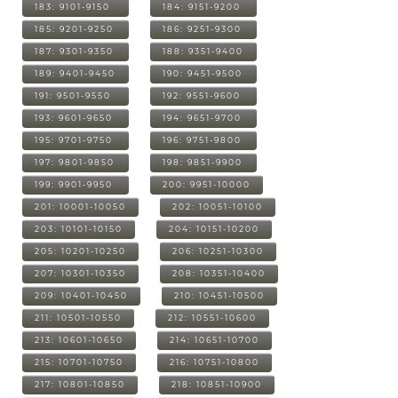
183: 9101-9150
184: 9151-9200
185: 9201-9250
186: 9251-9300
187: 9301-9350
188: 9351-9400
189: 9401-9450
190: 9451-9500
191: 9501-9550
192: 9551-9600
193: 9601-9650
194: 9651-9700
195: 9701-9750
196: 9751-9800
197: 9801-9850
198: 9851-9900
199: 9901-9950
200: 9951-10000
201: 10001-10050
202: 10051-10100
203: 10101-10150
204: 10151-10200
205: 10201-10250
206: 10251-10300
207: 10301-10350
208: 10351-10400
209: 10401-10450
210: 10451-10500
211: 10501-10550
212: 10551-10600
213: 10601-10650
214: 10651-10700
215: 10701-10750
216: 10751-10800
217: 10801-10850
218: 10851-10900