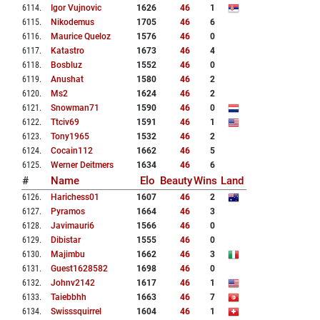
6114
.
Igor Vujnovic
1626
46
1
6115
.
Nikodemus
1705
46
6
6116
.
Maurice Queloz
1576
46
0
6117
.
Katastro
1673
46
4
6118
.
Bosbluz
1552
46
0
6119
.
Anushat
1580
46
2
6120
.
Ms2
1624
46
2
6121
.
Snowman71
1590
46
0
6122
.
Ttciv69
1591
46
1
6123
.
Tony1965
1532
46
2
6124
.
Cocain112
1662
46
5
6125
.
Werner Deitmers
1634
46
6
#
Name
Elo
Beauty
Wins
Land
6126
.
Harichess01
1607
46
2
6127
.
Pyramos
1664
46
3
6128
.
Javimauri6
1566
46
0
6129
.
Dibistar
1555
46
0
6130
.
Majimbu
1662
46
3
6131
.
Guest1628582
1698
46
0
6132
.
Johnv2142
1617
46
1
6133
.
Taiebbhh
1663
46
7
6134
.
Swisssquirrel
1604
46
1