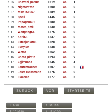
6135
.
Bhavani_pasula
1619
46
1
6136
.
Nightcrawle
1600
46
0
6137
.
Mike151067
1589
46
1
6138
.
Spelli
1445
46
0
6139
.
Papageno92
1680
46
6
6140
.
Mateo_amil
1530
46
0
6141
.
Wolfgang64
1575
46
0
6142
.
Karli68
1537
46
0
6143
.
Liltedjunior88
1528
46
0
6144
.
Liceylice
1538
46
0
6145
.
Wema
1662
46
5
6146
.
Chess_pirate
1693
46
9
6147
.
Zgjimhoda
1645
46
4
6148
.
Laurentrochet
1607
46
2
6149
.
Josef Heissmann
1576
46
0
6150
.
Floackle
1677
46
6
ZURÜCK
VOR
STARTSEITE
1: 1-50
2: 51-100
3: 101-150
4: 151-200