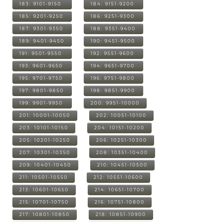
183: 9101-9150
184: 9151-9200
185: 9201-9250
186: 9251-9300
187: 9301-9350
188: 9351-9400
189: 9401-9450
190: 9451-9500
191: 9501-9550
192: 9551-9600
193: 9601-9650
194: 9651-9700
195: 9701-9750
196: 9751-9800
197: 9801-9850
198: 9851-9900
199: 9901-9950
200: 9951-10000
201: 10001-10050
202: 10051-10100
203: 10101-10150
204: 10151-10200
205: 10201-10250
206: 10251-10300
207: 10301-10350
208: 10351-10400
209: 10401-10450
210: 10451-10500
211: 10501-10550
212: 10551-10600
213: 10601-10650
214: 10651-10700
215: 10701-10750
216: 10751-10800
217: 10801-10850
218: 10851-10900