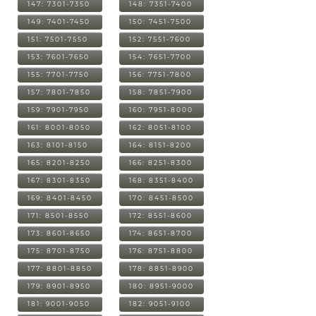
147: 7301-7350
148: 7351-7400
149: 7401-7450
150: 7451-7500
151: 7501-7550
152: 7551-7600
153: 7601-7650
154: 7651-7700
155: 7701-7750
156: 7751-7800
157: 7801-7850
158: 7851-7900
159: 7901-7950
160: 7951-8000
161: 8001-8050
162: 8051-8100
163: 8101-8150
164: 8151-8200
165: 8201-8250
166: 8251-8300
167: 8301-8350
168: 8351-8400
169: 8401-8450
170: 8451-8500
171: 8501-8550
172: 8551-8600
173: 8601-8650
174: 8651-8700
175: 8701-8750
176: 8751-8800
177: 8801-8850
178: 8851-8900
179: 8901-8950
180: 8951-9000
181: 9001-9050
182: 9051-9100