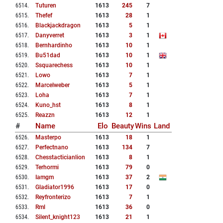
6514
.
Tuturen
1613
245
7
6515
.
Thefef
1613
28
1
6516
.
Blackjackdragon
1613
5
1
6517
.
Danyverret
1613
3
1
6518
.
Bernhardinho
1613
10
1
6519
.
Bu51dad
1613
10
1
6520
.
Ssquarechess
1613
10
1
6521
.
Lowo
1613
7
1
6522
.
Marcelweber
1613
5
1
6523
.
Loha
1613
7
1
6524
.
Kuno_hst
1613
8
1
6525
.
Reazzn
1613
12
1
#
Name
Elo
Beauty
Wins
Land
6526
.
Masterpo
1613
18
1
6527
.
Perfectnano
1613
134
7
6528
.
Chesstacticianlion
1613
8
1
6529
.
Terhormi
1613
79
0
6530
.
Iamgm
1613
37
2
6531
.
Gladiator1996
1613
17
0
6532
.
Reyfronterizo
1613
7
1
6533
.
Rml
1613
36
0
6534
.
Silent_knight123
1613
21
1