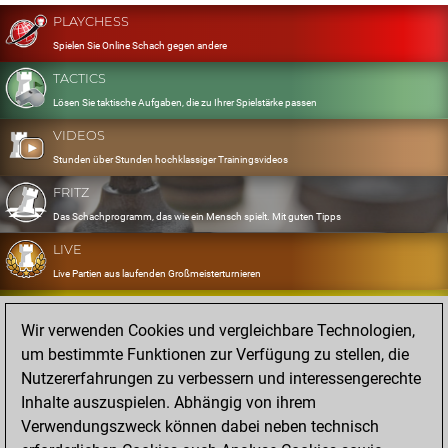
PLAYCHESS
Spielen Sie Online Schach gegen andere
TACTICS
Lösen Sie taktische Aufgaben, die zu Ihrer Spielstärke passen
VIDEOS
Stunden über Stunden hochklassiger Trainingsvideos
FRITZ
Das Schachprogramm, das wie ein Mensch spielt. Mit guten Tipps
LIVE
Live Partien aus laufenden Großmeisterturnieren
OPENINGS
Wir verwenden Cookies und vergleichbare Technologien,
Erfassen und Üben Sie Ihr Eröffnungsrepertoire
um bestimmte Funktionen zur Verfügung zu stellen, die
DATABASE
Nutzererfahrungen zu verbessern und interessengerechte
Acht Millionen starke Partien
Inhalte auszuspielen. Abhängig von ihrem
MYGAMES
Verwendungszweck können dabei neben technisch
Speichern und analysieren Sie eigene Partien in der Cloud