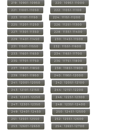
219: 10901-10950
220: 10951-11000
221: 11001-11050
222: 11051-11100
223: 11101-11150
224: 11151-11200
225: 11201-11250
226: 11251-11300
227: 11301-11350
228: 11351-11400
229: 11401-11450
230: 11451-11500
231: 11501-11550
232: 11551-11600
233: 11601-11650
234: 11651-11700
235: 11701-11750
236: 11751-11800
237: 11801-11850
238: 11851-11900
239: 11901-11950
240: 11951-12000
241: 12001-12050
242: 12051-12100
243: 12101-12150
244: 12151-12200
245: 12201-12250
246: 12251-12300
247: 12301-12350
248: 12351-12400
249: 12401-12450
250: 12451-12500
251: 12501-12550
252: 12551-12600
253: 12601-12650
254: 12651-12700