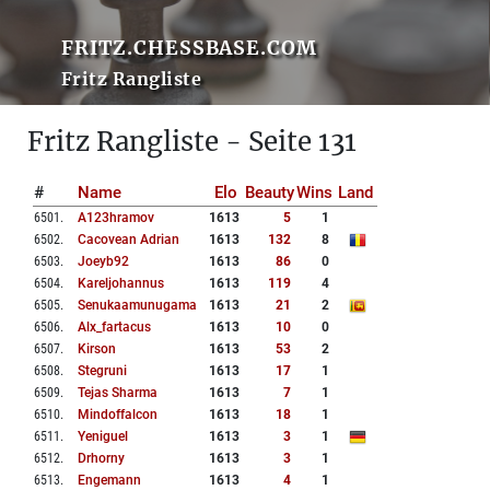
FRITZ.CHESSBASE.COM
Fritz Rangliste
Fritz Rangliste - Seite 131
#
Name
Elo
Beauty
Wins
Land
6501
.
A123hramov
1613
5
1
6502
.
Cacovean Adrian
1613
132
8
6503
.
Joeyb92
1613
86
0
6504
.
Kareljohannus
1613
119
4
6505
.
Senukaamunugama
1613
21
2
6506
.
Alx_fartacus
1613
10
0
6507
.
Kirson
1613
53
2
6508
.
Stegruni
1613
17
1
6509
.
Tejas Sharma
1613
7
1
6510
.
Mindoffalcon
1613
18
1
6511
.
Yeniguel
1613
3
1
6512
.
Drhorny
1613
3
1
6513
.
Engemann
1613
4
1