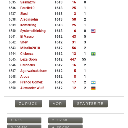
6535
.
Saakazmi
1613
16
0
6536
.
Forelle10
1613
25
1
6537
.
Sked
1613
3
1
6538
.
Aladinsohn
1613
58
2
6539
.
Ironferring
1613
25
1
6540
.
Systemsthinking
1613
6
0
6541
.
El Vasco
1612
43
5
6542
.
Shev
1612
31
3
6543
.
Mihailo2010
1612
56
2
6544
.
Cleberxz
1612
13
1
6545
.
Lexa Goon
1612
447
55
6546
.
Peroneus
1612
16
2
6547
.
Agarwalsaksham
1612
5
1
6548
.
Aroca
1612
8
1
6549
.
Franco Gomez
1612
17
2
6550
.
Alexander Wulf
1612
12
2
ZURÜCK
VOR
STARTSEITE
1: 1-50
2: 51-100
3: 101-150
4: 151-200