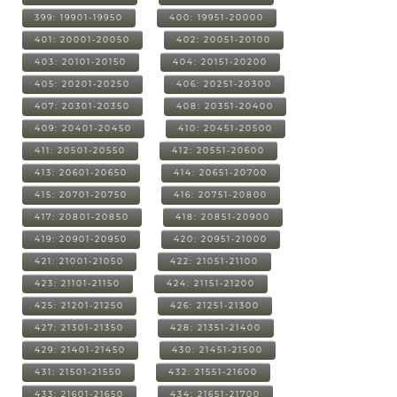
399: 19901-19950
400: 19951-20000
401: 20001-20050
402: 20051-20100
403: 20101-20150
404: 20151-20200
405: 20201-20250
406: 20251-20300
407: 20301-20350
408: 20351-20400
409: 20401-20450
410: 20451-20500
411: 20501-20550
412: 20551-20600
413: 20601-20650
414: 20651-20700
415: 20701-20750
416: 20751-20800
417: 20801-20850
418: 20851-20900
419: 20901-20950
420: 20951-21000
421: 21001-21050
422: 21051-21100
423: 21101-21150
424: 21151-21200
425: 21201-21250
426: 21251-21300
427: 21301-21350
428: 21351-21400
429: 21401-21450
430: 21451-21500
431: 21501-21550
432: 21551-21600
433: 21601-21650
434: 21651-21700