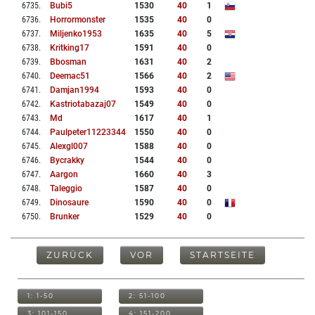
6735
.
Bubi5
1530
40
1
6736
.
Horrormonster
1535
40
0
6737
.
Miljenko1953
1635
40
5
6738
.
Kritking17
1591
40
0
6739
.
Bbosman
1631
40
2
6740
.
Deemac51
1566
40
2
6741
.
Damjan1994
1593
40
0
6742
.
Kastriotabazaj07
1549
40
0
6743
.
Md
1617
40
1
6744
.
Paulpeter11223344
1550
40
0
6745
.
Alexgl007
1588
40
0
6746
.
Bycrakky
1544
40
0
6747
.
Aargon
1660
40
3
6748
.
Taleggio
1587
40
0
6749
.
Dinosaure
1590
40
0
6750
.
Brunker
1529
40
0
ZURÜCK
VOR
STARTSEITE
1: 1-50
2: 51-100
3: 101-150
4: 151-200