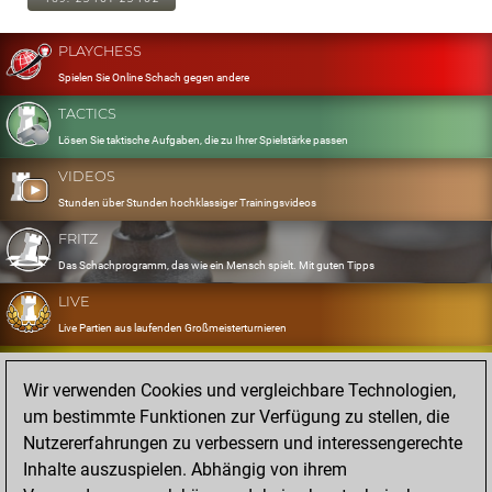
PLAYCHESS
Spielen Sie Online Schach gegen andere
TACTICS
Lösen Sie taktische Aufgaben, die zu Ihrer Spielstärke passen
VIDEOS
Stunden über Stunden hochklassiger Trainingsvideos
FRITZ
Das Schachprogramm, das wie ein Mensch spielt. Mit guten Tipps
LIVE
Live Partien aus laufenden Großmeisterturnieren
OPENINGS
Wir verwenden Cookies und vergleichbare Technologien,
Erfassen und Üben Sie Ihr Eröffnungsrepertoire
um bestimmte Funktionen zur Verfügung zu stellen, die
DATABASE
Nutzererfahrungen zu verbessern und interessengerechte
Acht Millionen starke Partien
Inhalte auszuspielen. Abhängig von ihrem
MYGAMES