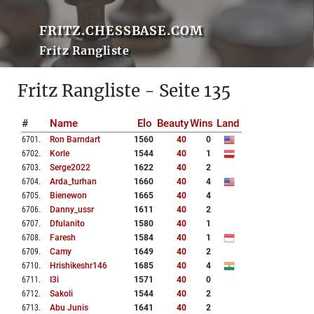
FRITZ.CHESSBASE.COM
Fritz Rangliste
Fritz Rangliste - Seite 135
#
Name
Elo
Beauty
Wins
Land
6701
.
Ron Barndart
1560
40
0
6702
.
Korle
1544
40
1
6703
.
Serge2022
1622
40
2
6704
.
Arda_turhan
1660
40
4
6705
.
Bienewon
1665
40
4
6706
.
Danny_ussr
1611
40
2
6707
.
Dfulanito
1580
40
1
6708
.
Faresh
1584
40
1
6709
.
Camy
1649
40
2
6710
.
Hrishikeshr146
1685
40
4
6711
.
I3i
1571
40
0
6712
.
Sakoli
1544
40
2
6713
.
Abu Junis
1641
40
2