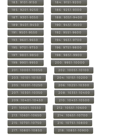
183: 9101-9150
184: 9151-9200
185: 9201-9250
186: 9251-9300
187: 9301-9350
188: 9351-9400
189: 9401-9450
190: 9451-9500
191: 9501-9550
192: 9551-9600
193: 9601-9650
194: 9651-9700
195: 9701-9750
196: 9751-9800
197: 9801-9850
198: 9851-9900
199: 9901-9950
200: 9951-10000
201: 10001-10050
202: 10051-10100
203: 10101-10150
204: 10151-10200
205: 10201-10250
206: 10251-10300
207: 10301-10350
208: 10351-10400
209: 10401-10450
210: 10451-10500
211: 10501-10550
212: 10551-10600
213: 10601-10650
214: 10651-10700
215: 10701-10750
216: 10751-10800
217: 10801-10850
218: 10851-10900