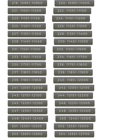
219: 10901-10950
220: 10951-11000
221: 11001-11050
222: 11051-11100
223: 11101-11150
224: 11151-11200
225: 11201-11250
226: 11251-11300
227: 11301-11350
228: 11351-11400
229: 11401-11450
230: 11451-11500
231: 11501-11550
232: 11551-11600
233: 11601-11650
234: 11651-11700
235: 11701-11750
236: 11751-11800
237: 11801-11850
238: 11851-11900
239: 11901-11950
240: 11951-12000
241: 12001-12050
242: 12051-12100
243: 12101-12150
244: 12151-12200
245: 12201-12250
246: 12251-12300
247: 12301-12350
248: 12351-12400
249: 12401-12450
250: 12451-12500
251: 12501-12550
252: 12551-12600
253: 12601-12650
254: 12651-12700