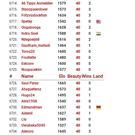
6714
.
46 Tipps Anmelden
1579
40
2
6715
.
Stanzpawnlover
1573
40
3
6716
.
Fritzvsstockfish
1634
40
3
6717
.
Spetey
1542
40
0
6718
.
Oogabooga
1628
40
2
6719
.
Indra Goel
1588
40
0
6720
.
Rdegoeij68
1616
40
2
6721
.
Gautham_malladi
1464
40
1
6722
.
Toros20
1600
40
0
6723
.
Frodlette
1480
40
0
6724
.
Eelcovv
1600
40
0
6725
.
Nospacekim
1577
40
0
#
Name
Elo
Beauty
Wins
Land
6726
.
Saul Perez
1665
40
5
6727
.
Ataqueferoz
1573
40
3
6728
.
Hugo24
1495
40
1
6729
.
Almi1958
1540
40
0
6730
.
Edmundman
1637
40
3
6731
.
Aidenli
1627
40
1
6732
.
Llu
1589
40
0
6733
.
Uwubaka5045
1527
40
0
6734
.
Alencro
1645
40
3