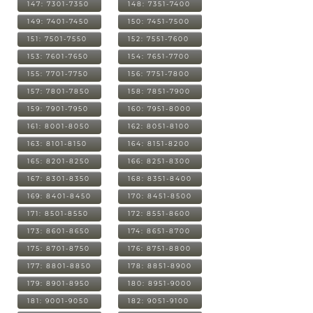
147: 7301-7350
148: 7351-7400
149: 7401-7450
150: 7451-7500
151: 7501-7550
152: 7551-7600
153: 7601-7650
154: 7651-7700
155: 7701-7750
156: 7751-7800
157: 7801-7850
158: 7851-7900
159: 7901-7950
160: 7951-8000
161: 8001-8050
162: 8051-8100
163: 8101-8150
164: 8151-8200
165: 8201-8250
166: 8251-8300
167: 8301-8350
168: 8351-8400
169: 8401-8450
170: 8451-8500
171: 8501-8550
172: 8551-8600
173: 8601-8650
174: 8651-8700
175: 8701-8750
176: 8751-8800
177: 8801-8850
178: 8851-8900
179: 8901-8950
180: 8951-9000
181: 9001-9050
182: 9051-9100