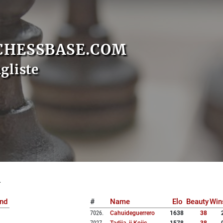
CHESSBASE.COM
gliste
1
nd
#
Name
Elo
Beauty
Win
7026
.
Cahuideguerrero
1638
38