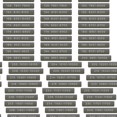
158: 7851-7900
159: 7901-7950
160: 7951-8000
163: 8101-8150
164: 8151-8200
165: 8201-8250
168: 8351-8400
169: 8401-8450
170: 8451-8500
173: 8601-8650
174: 8651-8700
175: 8701-8750
178: 8851-8900
179: 8901-8950
180: 8951-9000
183: 9101-9150
184: 9151-9200
185: 9201-9250
188: 9351-9400
189: 9401-9450
190: 9451-9500
193: 9601-9650
194: 9651-9700
195: 9701-9750
198: 9851-9900
199: 9901-9950
200: 9951-10000
203: 10101-10150
204: 10151-10200
205: 10201-1025
208: 10351-10400
209: 10401-10450
210: 10451-10
213: 10601-10650
214: 10651-10700
215: 10701-10750
218: 10851-10900
219: 10901-10950
220: 10951-1100
223: 11101-11150
224: 11151-11200
225: 11201-11250
228: 11351-11400
229: 11401-11450
230: 11451-11500
233: 11601-11650
234: 11651-11700
235: 11701-11750
238: 11851-11900
239: 11901-11950
240: 11951-12000
243: 12101-12150
244: 12151-12200
245: 12201-12250