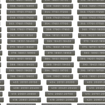
333: 16601-16650
334: 16651-16700
335: 16701-16750
338: 16851-16900
339: 16901-16950
340: 16951-1700
343: 17101-17150
344: 17151-17200
345: 17201-17250
348: 17351-17400
349: 17401-17450
350: 17451-1750
353: 17601-17650
354: 17651-17700
355: 17701-17750
358: 17851-17900
359: 17901-17950
360: 17951-1800
363: 18101-18150
364: 18151-18200
365: 18201-1825
368: 18351-18400
369: 18401-18450
370: 18451-185
373: 18601-18650
374: 18651-18700
375: 18701-1875
378: 18851-18900
379: 18901-18950
380: 18951-19
383: 19101-19150
384: 19151-19200
385: 19201-19250
388: 19351-19400
389: 19401-19450
390: 19451-195
393: 19601-19650
394: 19651-19700
395: 19701-19750
398: 19851-19900
399: 19901-19950
400: 19951-200
0
403: 20101-20150
404: 20151-20200
405: 20201-
0
408: 20351-20400
409: 20401-20450
410: 20451
413: 20601-20650
414: 20651-20700
415: 20701-2
0
418: 20851-20900
419: 20901-20950
420: 20951-