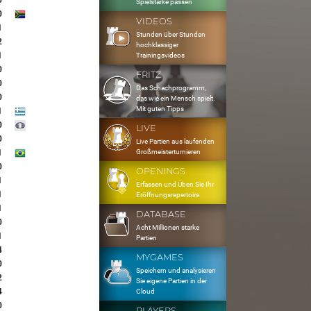
0
Spielstärke passen
0
VIDEOS
1
Stunden über Stunden
2
hochklassiger
1
Trainingsvideos
0
FRITZ
0
Das Schachprogramm,
0
das wie ein Mensch spielt.
Mit guten Tipps
1
0
LIVE
0
Live Partien aus laufenden
Großmeisterturnieren
1
0
OPENINGS
1
Erfassen und Üben Sie Ihr
1
Eröffnungsrepertoire
1
DATABASE
0
Acht Millionen starke
1
Partien
4
MYGAMES
0
Speichern und analysieren
2
Sie eigene Partien in der
4
Cloud
0
PLAYERS