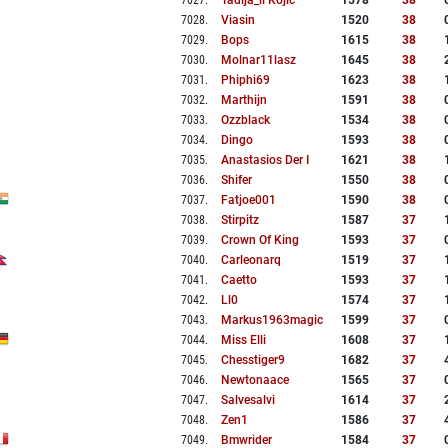
7027
.
Tadija_ii Kojic
1578
38
7028
.
Viasin
1520
38
7029
.
Bops
1615
38
7030
.
Molnar11lasz
1645
38
7031
.
Phiphi69
1623
38
7032
.
Marthijn
1591
38
7033
.
Ozzblack
1534
38
7034
.
Dingo
1593
38
7035
.
Anastasios Der I
1621
38
7036
.
Shifer
1550
38
7037
.
Fatjoe001
1590
38
7038
.
Stirpitz
1587
37
7039
.
Crown Of King
1593
37
7040
.
Carleonarq
1519
37
7041
.
Caetto
1593
37
7042
.
Ll0
1574
37
7043
.
Markus1963magic
1599
37
7044
.
Miss Elli
1608
37
7045
.
Chesstiger9
1682
37
7046
.
Newtonaace
1565
37
7047
.
Salvesalvi
1614
37
7048
.
Zen1
1586
37
7049
.
Bmwrider
1584
37