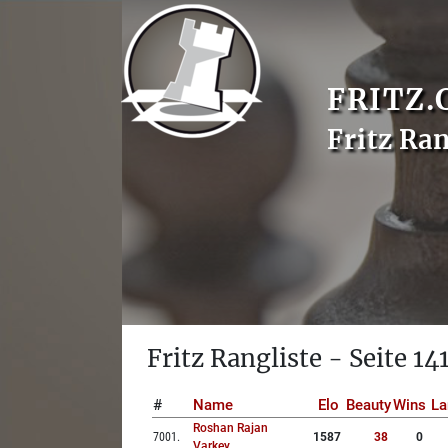
FRITZ.
Fritz Ran
Fritz Rangliste - Seite 14
#
Name
Elo
Beauty
Wins
La
Roshan Rajan
7001
.
1587
38
0
Varkey