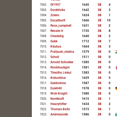
7002
.
Sf1997
1645
38
4
7003
.
Docktricks
1642
38
3
7004
.
Zolero
1624
38
1
7005
.
Excaliburlt
1666
38
10
7006
.
Ross_campbell
1631
38
2
7007
.
Renate H
1735
38
8
7008
.
Checkdrg
1640
38
2
7009
.
Gokk
1712
38
7
7010
.
Kdubya
1664
38
3
7011
.
Pratyush_mishra
1579
38
0
7012
.
Scholi
1511
38
0
7013
.
Arnold Schneller
1585
38
0
7014
.
Noobbackgm
1581
38
0
7015
.
Timothy Linkul
1583
38
0
7016
.
Kishorbhai
1659
38
5
7017
.
Gabbolone
1587
38
0
7018
.
Eule040
1578
38
0
7019
.
Woti-Knight
1580
38
0
7020
.
Nordkraft
1615
38
1
7021
.
Heavyhitter
1634
38
2
7022
.
Thomas Baitz
1573
38
1
7023
.
Amirrezamlk
1586
38
0