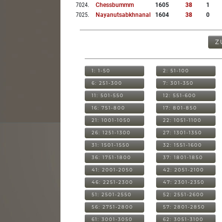
7024
.
Chessbummm
1605
38
1
7025
.
Nayanutsabkhnanal
1604
38
0
Z
1: 1-50
2: 51-100
6: 251-300
7: 301-350
11: 501-550
12: 551-600
16: 751-800
17: 801-850
21: 1001-1050
22: 1051-1100
26: 1251-1300
27: 1301-1350
31: 1501-1550
32: 1551-1600
36: 1751-1800
37: 1801-1850
41: 2001-2050
42: 2051-2100
46: 2251-2300
47: 2301-2350
51: 2501-2550
52: 2551-2600
56: 2751-2800
57: 2801-2850
61: 3001-3050
62: 3051-3100