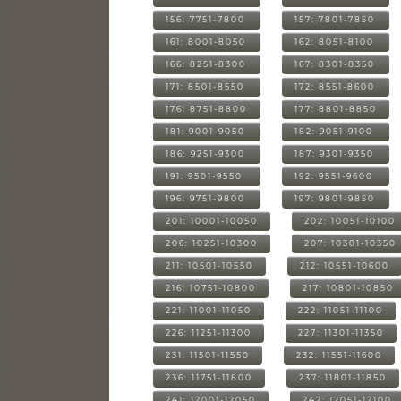
156: 7751-7800
157: 7801-7850
161: 8001-8050
162: 8051-8100
166: 8251-8300
167: 8301-8350
171: 8501-8550
172: 8551-8600
176: 8751-8800
177: 8801-8850
181: 9001-9050
182: 9051-9100
186: 9251-9300
187: 9301-9350
191: 9501-9550
192: 9551-9600
196: 9751-9800
197: 9801-9850
201: 10001-10050
202: 10051-10100
206: 10251-10300
207: 10301-10350
211: 10501-10550
212: 10551-10600
216: 10751-10800
217: 10801-10850
221: 11001-11050
222: 11051-11100
226: 11251-11300
227: 11301-11350
231: 11501-11550
232: 11551-11600
236: 11751-11800
237: 11801-11850
241: 12001-12050
242: 12051-12100