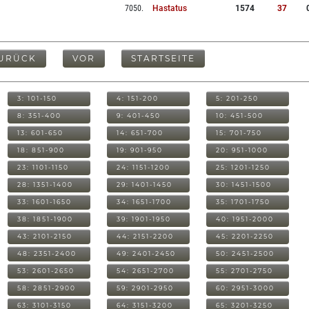
7050
.
Hastatus
1574
37
URÜCK
VOR
STARTSEITE
3: 101-150
4: 151-200
5: 201-250
8: 351-400
9: 401-450
10: 451-500
13: 601-650
14: 651-700
15: 701-750
18: 851-900
19: 901-950
20: 951-1000
23: 1101-1150
24: 1151-1200
25: 1201-1250
28: 1351-1400
29: 1401-1450
30: 1451-1500
33: 1601-1650
34: 1651-1700
35: 1701-1750
38: 1851-1900
39: 1901-1950
40: 1951-2000
43: 2101-2150
44: 2151-2200
45: 2201-2250
48: 2351-2400
49: 2401-2450
50: 2451-2500
53: 2601-2650
54: 2651-2700
55: 2701-2750
58: 2851-2900
59: 2901-2950
60: 2951-3000
63: 3101-3150
64: 3151-3200
65: 3201-3250