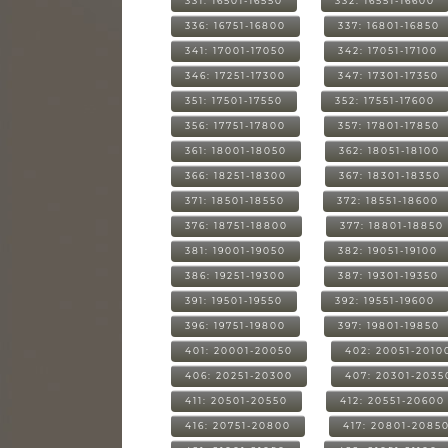
331: 16501-16550
332: 16551-16600
336: 16751-16800
337: 16801-16850
341: 17001-17050
342: 17051-17100
346: 17251-17300
347: 17301-17350
351: 17501-17550
352: 17551-17600
356: 17751-17800
357: 17801-17850
361: 18001-18050
362: 18051-18100
366: 18251-18300
367: 18301-18350
371: 18501-18550
372: 18551-18600
376: 18751-18800
377: 18801-18850
381: 19001-19050
382: 19051-19100
386: 19251-19300
387: 19301-19350
391: 19501-19550
392: 19551-19600
396: 19751-19800
397: 19801-19850
401: 20001-20050
402: 20051-2010
406: 20251-20300
407: 20301-2035
411: 20501-20550
412: 20551-20600
416: 20751-20800
417: 20801-2085