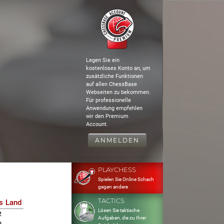
Legen Sie ein
kostenloses Konto an, um
zusätzliche Funktionen
auf allen ChessBase
Webseiten zu bekommen.
Für professionelle
Anwendung empfehlen
wir den Premium
Account.
ANMELDEN
PLAYCHESS
Spielen Sie Online Schach
gegen andere
TACTICS
s
Land
Lösen Sie taktische
2
Aufgaben, die zu Ihrer