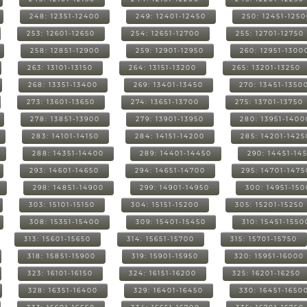
248: 12351-12400
249: 12401-12450
250: 12451-125
253: 12601-12650
254: 12651-12700
255: 12701-12750
258: 12851-12900
259: 12901-12950
260: 12951-1300
263: 13101-13150
264: 13151-13200
265: 13201-13250
268: 13351-13400
269: 13401-13450
270: 13451-1350
273: 13601-13650
274: 13651-13700
275: 13701-13750
278: 13851-13900
279: 13901-13950
280: 13951-1400
283: 14101-14150
284: 14151-14200
285: 14201-1425
288: 14351-14400
289: 14401-14450
290: 14451-14
293: 14601-14650
294: 14651-14700
295: 14701-1475
298: 14851-14900
299: 14901-14950
300: 14951-15
303: 15101-15150
304: 15151-15200
305: 15201-15250
308: 15351-15400
309: 15401-15450
310: 15451-1550
313: 15601-15650
314: 15651-15700
315: 15701-15750
318: 15851-15900
319: 15901-15950
320: 15951-16000
323: 16101-16150
324: 16151-16200
325: 16201-16250
328: 16351-16400
329: 16401-16450
330: 16451-1650