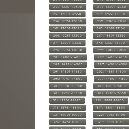
246: 12251-12300
247: 12301-12350
251: 12501-12550
252: 12551-12600
256: 12751-12800
257: 12801-12850
261: 13001-13050
262: 13051-13100
266: 13251-13300
267: 13301-13350
271: 13501-13550
272: 13551-13600
276: 13751-13800
277: 13801-13850
281: 14001-14050
282: 14051-14100
286: 14251-14300
287: 14301-14350
291: 14501-14550
292: 14551-14600
296: 14751-14800
297: 14801-14850
301: 15001-15050
302: 15051-15100
306: 15251-15300
307: 15301-15350
311: 15501-15550
312: 15551-15600
316: 15751-15800
317: 15801-15850
321: 16001-16050
322: 16051-16100
326: 16251-16300
327: 16301-16350