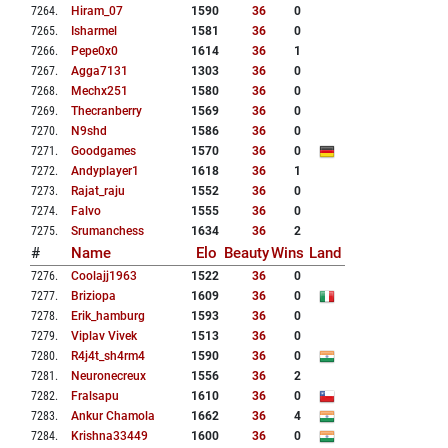
7264
.
Hiram_07
1590
36
0
7265
.
Isharmel
1581
36
0
7266
.
Pepe0x0
1614
36
1
7267
.
Agga7131
1303
36
0
7268
.
Mechx251
1580
36
0
7269
.
Thecranberry
1569
36
0
7270
.
N9shd
1586
36
0
7271
.
Goodgames
1570
36
0
7272
.
Andyplayer1
1618
36
1
7273
.
Rajat_raju
1552
36
0
7274
.
Falvo
1555
36
0
7275
.
Srumanchess
1634
36
2
#
Name
Elo
Beauty
Wins
Land
7276
.
Coolajj1963
1522
36
0
7277
.
Briziopa
1609
36
0
7278
.
Erik_hamburg
1593
36
0
7279
.
Viplav Vivek
1513
36
0
7280
.
R4j4t_sh4rm4
1590
36
0
7281
.
Neuronecreux
1556
36
2
7282
.
Fralsapu
1610
36
0
7283
.
Ankur Chamola
1662
36
4
7284
.
Krishna33449
1600
36
0