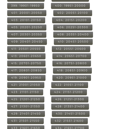
399: 19901-19950
400: 19951-20000
401: 20001-20050
402: 20051-20100
403: 20101-20150
404: 20151-20200
405: 20201-20250
406: 20251-20300
407: 20301-20350
408: 20351-20400
409: 20401-20450
410: 20451-20500
411: 20501-20550
412: 20551-20600
413: 20601-20650
414: 20651-20700
415: 20701-20750
416: 20751-20800
417: 20801-20850
418: 20851-20900
419: 20901-20950
420: 20951-21000
421: 21001-21050
422: 21051-21100
423: 21101-21150
424: 21151-21200
425: 21201-21250
426: 21251-21300
427: 21301-21350
428: 21351-21400
429: 21401-21450
430: 21451-21500
431: 21501-21550
432: 21551-21600
433: 21601-21650
434: 21651-21700