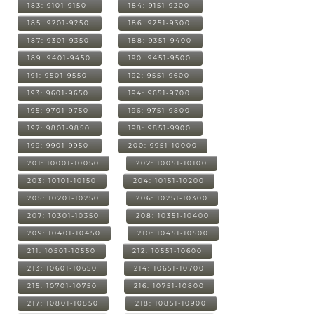
183: 9101-9150
184: 9151-9200
185: 9201-9250
186: 9251-9300
187: 9301-9350
188: 9351-9400
189: 9401-9450
190: 9451-9500
191: 9501-9550
192: 9551-9600
193: 9601-9650
194: 9651-9700
195: 9701-9750
196: 9751-9800
197: 9801-9850
198: 9851-9900
199: 9901-9950
200: 9951-10000
201: 10001-10050
202: 10051-10100
203: 10101-10150
204: 10151-10200
205: 10201-10250
206: 10251-10300
207: 10301-10350
208: 10351-10400
209: 10401-10450
210: 10451-10500
211: 10501-10550
212: 10551-10600
213: 10601-10650
214: 10651-10700
215: 10701-10750
216: 10751-10800
217: 10801-10850
218: 10851-10900