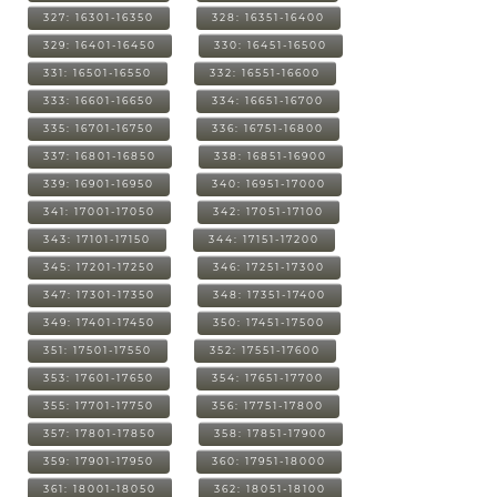
327: 16301-16350
328: 16351-16400
329: 16401-16450
330: 16451-16500
331: 16501-16550
332: 16551-16600
333: 16601-16650
334: 16651-16700
335: 16701-16750
336: 16751-16800
337: 16801-16850
338: 16851-16900
339: 16901-16950
340: 16951-17000
341: 17001-17050
342: 17051-17100
343: 17101-17150
344: 17151-17200
345: 17201-17250
346: 17251-17300
347: 17301-17350
348: 17351-17400
349: 17401-17450
350: 17451-17500
351: 17501-17550
352: 17551-17600
353: 17601-17650
354: 17651-17700
355: 17701-17750
356: 17751-17800
357: 17801-17850
358: 17851-17900
359: 17901-17950
360: 17951-18000
361: 18001-18050
362: 18051-18100