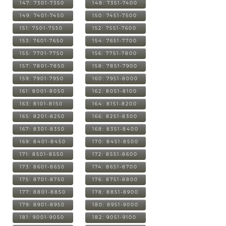
147: 7301-7350
148: 7351-7400
149: 7401-7450
150: 7451-7500
151: 7501-7550
152: 7551-7600
153: 7601-7650
154: 7651-7700
155: 7701-7750
156: 7751-7800
157: 7801-7850
158: 7851-7900
159: 7901-7950
160: 7951-8000
161: 8001-8050
162: 8051-8100
163: 8101-8150
164: 8151-8200
165: 8201-8250
166: 8251-8300
167: 8301-8350
168: 8351-8400
169: 8401-8450
170: 8451-8500
171: 8501-8550
172: 8551-8600
173: 8601-8650
174: 8651-8700
175: 8701-8750
176: 8751-8800
177: 8801-8850
178: 8851-8900
179: 8901-8950
180: 8951-9000
181: 9001-9050
182: 9051-9100