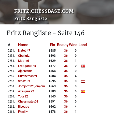
FRITZ.CHESSBASE.COM
Fritz Rangliste
Fritz Rangliste - Seite 146
#
Name
Elo
Beauty
Wins
Land
7251
.
Natet-47
1585
36
0
7252
.
Oberlutz
1593
36
0
7253
.
Maptert
1629
36
1
7254
.
Erdogantarik
1577
36
0
7255
.
Ajperezmd
1554
36
0
7256
.
Gusthemaster
1684
36
4
7257
.
Smazurs
1595
36
0
7258
.
Jomjom123jomjom
1563
36
0
7259
.
Axarquia72
1589
36
0
7260
.
Yota82
1545
36
0
7261
.
Chessmates01
1591
36
0
7262
.
Ricoabe
1662
36
4
7263
.
Fkmilly
1578
36
1