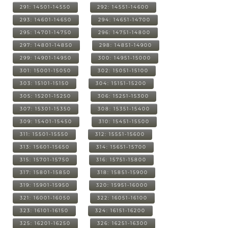
291: 14501-14550
292: 14551-14600
293: 14601-14650
294: 14651-14700
295: 14701-14750
296: 14751-14800
297: 14801-14850
298: 14851-14900
299: 14901-14950
300: 14951-15000
301: 15001-15050
302: 15051-15100
303: 15101-15150
304: 15151-15200
305: 15201-15250
306: 15251-15300
307: 15301-15350
308: 15351-15400
309: 15401-15450
310: 15451-15500
311: 15501-15550
312: 15551-15600
313: 15601-15650
314: 15651-15700
315: 15701-15750
316: 15751-15800
317: 15801-15850
318: 15851-15900
319: 15901-15950
320: 15951-16000
321: 16001-16050
322: 16051-16100
323: 16101-16150
324: 16151-16200
325: 16201-16250
326: 16251-16300