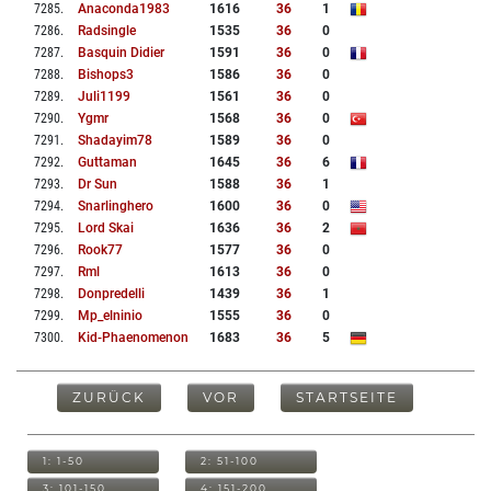
7285
.
Anaconda1983
1616
36
1
7286
.
Radsingle
1535
36
0
7287
.
Basquin Didier
1591
36
0
7288
.
Bishops3
1586
36
0
7289
.
Juli1199
1561
36
0
7290
.
Ygmr
1568
36
0
7291
.
Shadayim78
1589
36
0
7292
.
Guttaman
1645
36
6
7293
.
Dr Sun
1588
36
1
7294
.
Snarlinghero
1600
36
0
7295
.
Lord Skai
1636
36
2
7296
.
Rook77
1577
36
0
7297
.
Rml
1613
36
0
7298
.
Donpredelli
1439
36
1
7299
.
Mp_elninio
1555
36
0
7300
.
Kid-Phaenomenon
1683
36
5
ZURÜCK
VOR
STARTSEITE
1: 1-50
2: 51-100
3: 101-150
4: 151-200