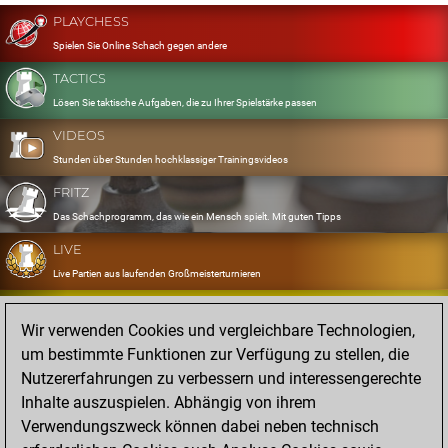
PLAYCHESS
Spielen Sie Online Schach gegen andere
TACTICS
Lösen Sie taktische Aufgaben, die zu Ihrer Spielstärke passen
VIDEOS
Stunden über Stunden hochklassiger Trainingsvideos
FRITZ
Das Schachprogramm, das wie ein Mensch spielt. Mit guten Tipps
LIVE
Live Partien aus laufenden Großmeisterturnieren
OPENINGS
Wir verwenden Cookies und vergleichbare Technologien,
Erfassen und Üben Sie Ihr Eröffnungsrepertoire
um bestimmte Funktionen zur Verfügung zu stellen, die
DATABASE
Nutzererfahrungen zu verbessern und interessengerechte
Acht Millionen starke Partien
Inhalte auszuspielen. Abhängig von ihrem
MYGAMES
Verwendungszweck können dabei neben technisch
Speichern und analysieren Sie eigene Partien in der Cloud