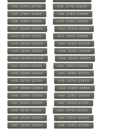
435: 21701-21750
436: 21751-21800
437: 21801-21850
438: 21851-21900
439: 21901-21950
440: 21951-22000
441: 22001-22050
442: 22051-22100
443: 22101-22150
444: 22151-22200
445: 22201-22250
446: 22251-22300
447: 22301-22350
448: 22351-22400
449: 22401-22450
450: 22451-22500
451: 22501-22550
452: 22551-22600
453: 22601-22650
454: 22651-22700
455: 22701-22750
456: 22751-22800
457: 22801-22850
458: 22851-22900
459: 22901-22950
460: 22951-23000
461: 23001-23050
462: 23051-23100
463: 23101-23150
464: 23151-23200
465: 23201-23250
466: 23251-23300
467: 23301-23350
468: 23351-23390