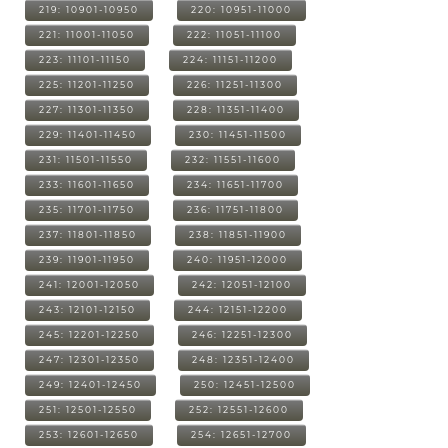
219: 10901-10950
220: 10951-11000
221: 11001-11050
222: 11051-11100
223: 11101-11150
224: 11151-11200
225: 11201-11250
226: 11251-11300
227: 11301-11350
228: 11351-11400
229: 11401-11450
230: 11451-11500
231: 11501-11550
232: 11551-11600
233: 11601-11650
234: 11651-11700
235: 11701-11750
236: 11751-11800
237: 11801-11850
238: 11851-11900
239: 11901-11950
240: 11951-12000
241: 12001-12050
242: 12051-12100
243: 12101-12150
244: 12151-12200
245: 12201-12250
246: 12251-12300
247: 12301-12350
248: 12351-12400
249: 12401-12450
250: 12451-12500
251: 12501-12550
252: 12551-12600
253: 12601-12650
254: 12651-12700