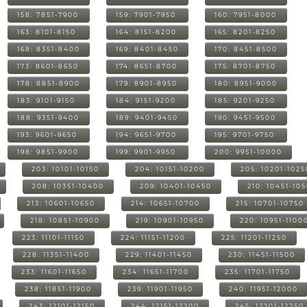
158: 7851-7900
159: 7901-7950
160: 7951-8000
163: 8101-8150
164: 8151-8200
165: 8201-8250
168: 8351-8400
169: 8401-8450
170: 8451-8500
173: 8601-8650
174: 8651-8700
175: 8701-8750
178: 8851-8900
179: 8901-8950
180: 8951-9000
183: 9101-9150
184: 9151-9200
185: 9201-9250
188: 9351-9400
189: 9401-9450
190: 9451-9500
193: 9601-9650
194: 9651-9700
195: 9701-9750
198: 9851-9900
199: 9901-9950
200: 9951-10000
203: 10101-10150
204: 10151-10200
205: 10201-1025
208: 10351-10400
209: 10401-10450
210: 10451-10
213: 10601-10650
214: 10651-10700
215: 10701-10750
218: 10851-10900
219: 10901-10950
220: 10951-1100
223: 11101-11150
224: 11151-11200
225: 11201-11250
228: 11351-11400
229: 11401-11450
230: 11451-11500
233: 11601-11650
234: 11651-11700
235: 11701-11750
238: 11851-11900
239: 11901-11950
240: 11951-12000
243: 12101-12150
244: 12151-12200
245: 12201-12250