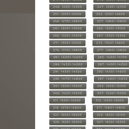
246: 12251-12300
247: 12301-12350
251: 12501-12550
252: 12551-12600
256: 12751-12800
257: 12801-12850
261: 13001-13050
262: 13051-13100
266: 13251-13300
267: 13301-13350
271: 13501-13550
272: 13551-13600
276: 13751-13800
277: 13801-13850
281: 14001-14050
282: 14051-14100
286: 14251-14300
287: 14301-14350
291: 14501-14550
292: 14551-14600
296: 14751-14800
297: 14801-14850
301: 15001-15050
302: 15051-15100
306: 15251-15300
307: 15301-15350
311: 15501-15550
312: 15551-15600
316: 15751-15800
317: 15801-15850
321: 16001-16050
322: 16051-16100
326: 16251-16300
327: 16301-16350