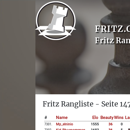
FRITZ.
Fritz Ran
Fritz Rangliste - Seite 14
#
Name
Elo
Beauty
Wins
La
7301
.
Mp_elninio
1555
36
0