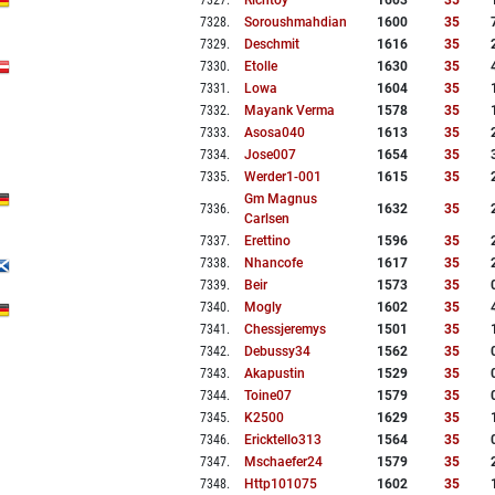
7327
.
Richtoy
1603
35
7328
.
Soroushmahdian
1600
35
7329
.
Deschmit
1616
35
7330
.
Etolle
1630
35
7331
.
Lowa
1604
35
7332
.
Mayank Verma
1578
35
7333
.
Asosa040
1613
35
7334
.
Jose007
1654
35
7335
.
Werder1-001
1615
35
Gm Magnus
7336
.
1632
35
Carlsen
7337
.
Erettino
1596
35
7338
.
Nhancofe
1617
35
7339
.
Beir
1573
35
7340
.
Mogly
1602
35
7341
.
Chessjeremys
1501
35
7342
.
Debussy34
1562
35
7343
.
Akapustin
1529
35
7344
.
Toine07
1579
35
7345
.
K2500
1629
35
7346
.
Ericktello313
1564
35
7347
.
Mschaefer24
1579
35
7348
.
Http101075
1602
35