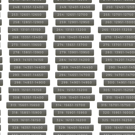
248: 12351-12400
249: 12401-12450
250: 12451-125
253: 12601-12650
254: 12651-12700
255: 12701-12750
258: 12851-12900
259: 12901-12950
260: 12951-1300
263: 13101-13150
264: 13151-13200
265: 13201-13250
268: 13351-13400
269: 13401-13450
270: 13451-1350
273: 13601-13650
274: 13651-13700
275: 13701-13750
278: 13851-13900
279: 13901-13950
280: 13951-1400
283: 14101-14150
284: 14151-14200
285: 14201-1425
288: 14351-14400
289: 14401-14450
290: 14451-14
293: 14601-14650
294: 14651-14700
295: 14701-1475
298: 14851-14900
299: 14901-14950
300: 14951-15
303: 15101-15150
304: 15151-15200
305: 15201-15250
308: 15351-15400
309: 15401-15450
310: 15451-1550
313: 15601-15650
314: 15651-15700
315: 15701-15750
318: 15851-15900
319: 15901-15950
320: 15951-16000
323: 16101-16150
324: 16151-16200
325: 16201-16250
328: 16351-16400
329: 16401-16450
330: 16451-1650