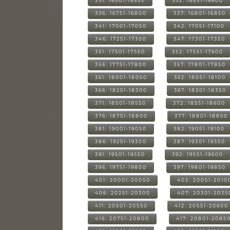
331: 16501-16550
332: 16551-16600
336: 16751-16800
337: 16801-16850
341: 17001-17050
342: 17051-17100
346: 17251-17300
347: 17301-17350
351: 17501-17550
352: 17551-17600
356: 17751-17800
357: 17801-17850
361: 18001-18050
362: 18051-18100
366: 18251-18300
367: 18301-18350
371: 18501-18550
372: 18551-18600
376: 18751-18800
377: 18801-18850
381: 19001-19050
382: 19051-19100
386: 19251-19300
387: 19301-19350
391: 19501-19550
392: 19551-19600
396: 19751-19800
397: 19801-19850
401: 20001-20050
402: 20051-2010
406: 20251-20300
407: 20301-2035
411: 20501-20550
412: 20551-20600
416: 20751-20800
417: 20801-2085