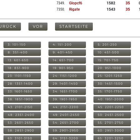
7349
.
Glopcf6
1582
35
7350
.
Rigate
1543
35
URÜCK
VOR
STARTSEITE
3: 101-150
4: 151-200
5: 201-250
8: 351-400
9: 401-450
10: 451-500
13: 601-650
14: 651-700
15: 701-750
18: 851-900
19: 901-950
20: 951-1000
23: 1101-1150
24: 1151-1200
25: 1201-1250
28: 1351-1400
29: 1401-1450
30: 1451-1500
33: 1601-1650
34: 1651-1700
35: 1701-1750
38: 1851-1900
39: 1901-1950
40: 1951-2000
43: 2101-2150
44: 2151-2200
45: 2201-2250
48: 2351-2400
49: 2401-2450
50: 2451-2500
53: 2601-2650
54: 2651-2700
55: 2701-2750
58: 2851-2900
59: 2901-2950
60: 2951-3000
63: 3101-3150
64: 3151-3200
65: 3201-3250