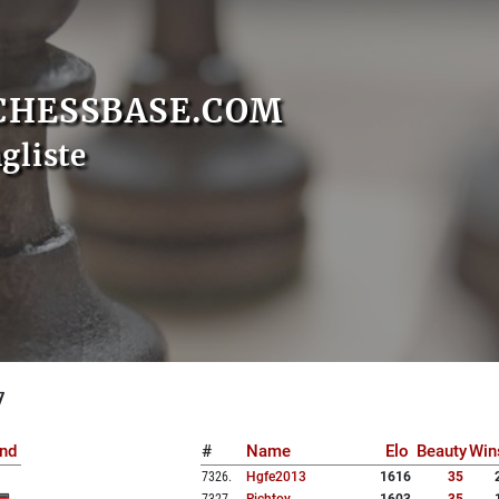
CHESSBASE.COM
gliste
7
nd
#
Name
Elo
Beauty
Win
7326
.
Hgfe2013
1616
35