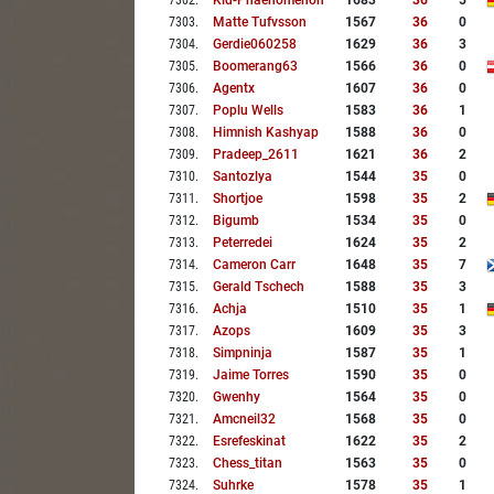
7302
.
Kid-Phaenomenon
1683
36
5
7303
.
Matte Tufvsson
1567
36
0
7304
.
Gerdie060258
1629
36
3
7305
.
Boomerang63
1566
36
0
7306
.
Agentx
1607
36
0
7307
.
Poplu Wells
1583
36
1
7308
.
Himnish Kashyap
1588
36
0
7309
.
Pradeep_2611
1621
36
2
7310
.
Santozlya
1544
35
0
7311
.
Shortjoe
1598
35
2
7312
.
Bigumb
1534
35
0
7313
.
Peterredei
1624
35
2
7314
.
Cameron Carr
1648
35
7
7315
.
Gerald Tschech
1588
35
3
7316
.
Achja
1510
35
1
7317
.
Azops
1609
35
3
7318
.
Simpninja
1587
35
1
7319
.
Jaime Torres
1590
35
0
7320
.
Gwenhy
1564
35
0
7321
.
Amcneil32
1568
35
0
7322
.
Esrefeskinat
1622
35
2
7323
.
Chess_titan
1563
35
0
7324
.
Suhrke
1578
35
1