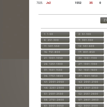
7325
.
Je2
1552
35
0
Z
1: 1-50
2: 51-100
6: 251-300
7: 301-350
11: 501-550
12: 551-600
16: 751-800
17: 801-850
21: 1001-1050
22: 1051-1100
26: 1251-1300
27: 1301-1350
31: 1501-1550
32: 1551-1600
36: 1751-1800
37: 1801-1850
41: 2001-2050
42: 2051-2100
46: 2251-2300
47: 2301-2350
51: 2501-2550
52: 2551-2600
56: 2751-2800
57: 2801-2850
61: 3001-3050
62: 3051-3100