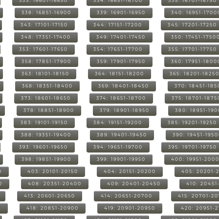
333: 16601-16650
334: 16651-16700
335: 16701-16750
338: 16851-16900
339: 16901-16950
340: 16951-1700
343: 17101-17150
344: 17151-17200
345: 17201-17250
348: 17351-17400
349: 17401-17450
350: 17451-1750
353: 17601-17650
354: 17651-17700
355: 17701-17750
358: 17851-17900
359: 17901-17950
360: 17951-1800
363: 18101-18150
364: 18151-18200
365: 18201-1825
368: 18351-18400
369: 18401-18450
370: 18451-185
373: 18601-18650
374: 18651-18700
375: 18701-1875
378: 18851-18900
379: 18901-18950
380: 18951-19
383: 19101-19150
384: 19151-19200
385: 19201-19250
388: 19351-19400
389: 19401-19450
390: 19451-195
393: 19601-19650
394: 19651-19700
395: 19701-19750
398: 19851-19900
399: 19901-19950
400: 19951-200
0
403: 20101-20150
404: 20151-20200
405: 20201-
0
408: 20351-20400
409: 20401-20450
410: 20451
413: 20601-20650
414: 20651-20700
415: 20701-2
0
418: 20851-20900
419: 20901-20950
420: 20951-