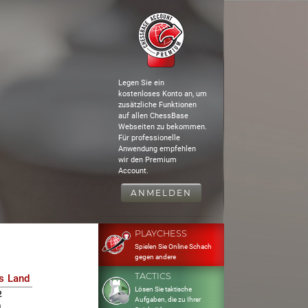
Legen Sie ein
kostenloses Konto an, um
zusätzliche Funktionen
auf allen ChessBase
Webseiten zu bekommen.
Für professionelle
Anwendung empfehlen
wir den Premium
Account.
ANMELDEN
PLAYCHESS
Spielen Sie Online Schach
gegen andere
TACTICS
s
Land
Lösen Sie taktische
2
Aufgaben, die zu Ihrer