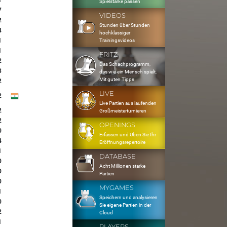
1
Spielstärke passen
7
VIDEOS
2
Stunden über Stunden
4
hochklassiger
1
Trainingsvideos
1
FRITZ
2
Das Schachprogramm,
3
das wie ein Mensch spielt.
Mit guten Tipps
2
LIVE
2
Live Partien aus laufenden
2
Großmeisterturnieren
2
OPENINGS
0
Erfassen und Üben Sie Ihr
4
Eröffnungsrepertoire
1
DATABASE
0
Acht Millionen starke
0
Partien
0
MYGAMES
1
Speichern und analysieren
0
Sie eigene Partien in der
2
Cloud
1
PLAYERS