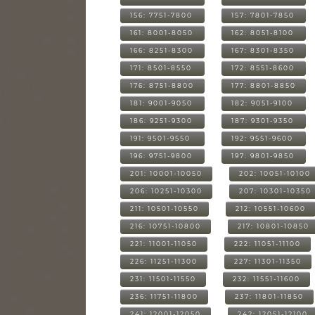
156: 7751-7800
157: 7801-7850
161: 8001-8050
162: 8051-8100
166: 8251-8300
167: 8301-8350
171: 8501-8550
172: 8551-8600
176: 8751-8800
177: 8801-8850
181: 9001-9050
182: 9051-9100
186: 9251-9300
187: 9301-9350
191: 9501-9550
192: 9551-9600
196: 9751-9800
197: 9801-9850
201: 10001-10050
202: 10051-10100
206: 10251-10300
207: 10301-10350
211: 10501-10550
212: 10551-10600
216: 10751-10800
217: 10801-10850
221: 11001-11050
222: 11051-11100
226: 11251-11300
227: 11301-11350
231: 11501-11550
232: 11551-11600
236: 11751-11800
237: 11801-11850
241: 12001-12050
242: 12051-12100