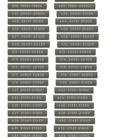
399: 19901-19950
400: 19951-20000
401: 20001-20050
402: 20051-20100
403: 20101-20150
404: 20151-20200
405: 20201-20250
406: 20251-20300
407: 20301-20350
408: 20351-20400
409: 20401-20450
410: 20451-20500
411: 20501-20550
412: 20551-20600
413: 20601-20650
414: 20651-20700
415: 20701-20750
416: 20751-20800
417: 20801-20850
418: 20851-20900
419: 20901-20950
420: 20951-21000
421: 21001-21050
422: 21051-21100
423: 21101-21150
424: 21151-21200
425: 21201-21250
426: 21251-21300
427: 21301-21350
428: 21351-21400
429: 21401-21450
430: 21451-21500
431: 21501-21550
432: 21551-21600
433: 21601-21650
434: 21651-21700