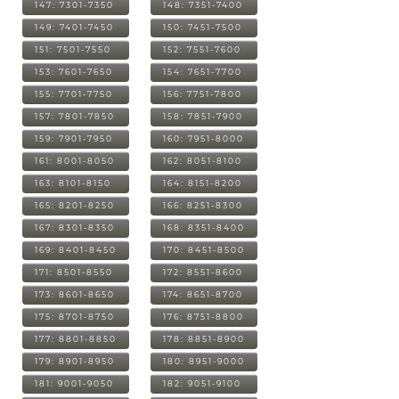
147: 7301-7350
148: 7351-7400
149: 7401-7450
150: 7451-7500
151: 7501-7550
152: 7551-7600
153: 7601-7650
154: 7651-7700
155: 7701-7750
156: 7751-7800
157: 7801-7850
158: 7851-7900
159: 7901-7950
160: 7951-8000
161: 8001-8050
162: 8051-8100
163: 8101-8150
164: 8151-8200
165: 8201-8250
166: 8251-8300
167: 8301-8350
168: 8351-8400
169: 8401-8450
170: 8451-8500
171: 8501-8550
172: 8551-8600
173: 8601-8650
174: 8651-8700
175: 8701-8750
176: 8751-8800
177: 8801-8850
178: 8851-8900
179: 8901-8950
180: 8951-9000
181: 9001-9050
182: 9051-9100