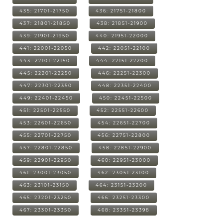
435: 21701-21750
436: 21751-21800
437: 21801-21850
438: 21851-21900
439: 21901-21950
440: 21951-22000
441: 22001-22050
442: 22051-22100
443: 22101-22150
444: 22151-22200
445: 22201-22250
446: 22251-22300
447: 22301-22350
448: 22351-22400
449: 22401-22450
450: 22451-22500
451: 22501-22550
452: 22551-22600
453: 22601-22650
454: 22651-22700
455: 22701-22750
456: 22751-22800
457: 22801-22850
458: 22851-22900
459: 22901-22950
460: 22951-23000
461: 23001-23050
462: 23051-23100
463: 23101-23150
464: 23151-23200
465: 23201-23250
466: 23251-23300
467: 23301-23350
468: 23351-23398