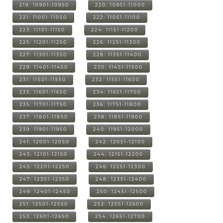
219: 10901-10950
220: 10951-11000
221: 11001-11050
222: 11051-11100
223: 11101-11150
224: 11151-11200
225: 11201-11250
226: 11251-11300
227: 11301-11350
228: 11351-11400
229: 11401-11450
230: 11451-11500
231: 11501-11550
232: 11551-11600
233: 11601-11650
234: 11651-11700
235: 11701-11750
236: 11751-11800
237: 11801-11850
238: 11851-11900
239: 11901-11950
240: 11951-12000
241: 12001-12050
242: 12051-12100
243: 12101-12150
244: 12151-12200
245: 12201-12250
246: 12251-12300
247: 12301-12350
248: 12351-12400
249: 12401-12450
250: 12451-12500
251: 12501-12550
252: 12551-12600
253: 12601-12650
254: 12651-12700