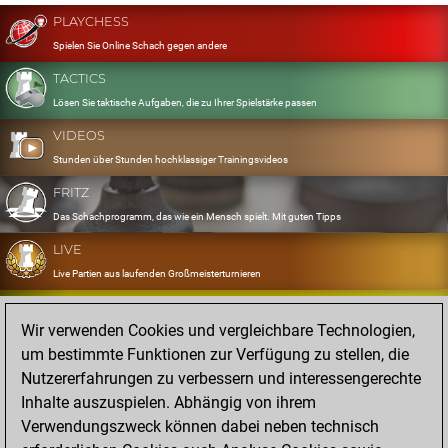
PLAYCHESS
Spielen Sie Online Schach gegen andere
TACTICS
Lösen Sie taktische Aufgaben, die zu Ihrer Spielstärke passen
VIDEOS
Stunden über Stunden hochklassiger Trainingsvideos
FRITZ
Das Schachprogramm, das wie ein Mensch spielt. Mit guten Tipps
LIVE
Live Partien aus laufenden Großmeisterturnieren
OPENINGS
Wir verwenden Cookies und vergleichbare Technologien,
Erfassen und Üben Sie Ihr Eröffnungsrepertoire
um bestimmte Funktionen zur Verfügung zu stellen, die
DATABASE
Nutzererfahrungen zu verbessern und interessengerechte
Acht Millionen starke Partien
Inhalte auszuspielen. Abhängig von ihrem
MYGAMES
Verwendungszweck können dabei neben technisch
Speichern und analysieren Sie eigene Partien in der Cloud