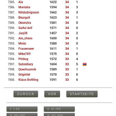
7585
.
Ala
1622
34
1
7586
.
Mariaba
1594
34
3
7587
.
Nilsludvigsson
1662
34
3
7588
.
Bkargoll
1623
34
1
7589
.
Oksirutra
1581
34
0
7590
.
Saiful Arif
1571
34
0
7591
.
Jaq38
1457
34
2
7592
.
Am_chess
1600
34
0
7593
.
Mmic
1580
34
0
7594
.
Frauenseer
1611
34
1
7595
.
Mike789
1575
34
0
7596
.
Phillog
1572
33
4
7597
.
Subsidiary
1604
33
5
7598
.
Quechuanok
1589
33
1
7599
.
Grigintel
1570
33
0
7600
.
Klaus Bottling
1591
33
6
ZURÜCK
VOR
STARTSEITE
1: 1-50
2: 51-100
3: 101-150
4: 151-200