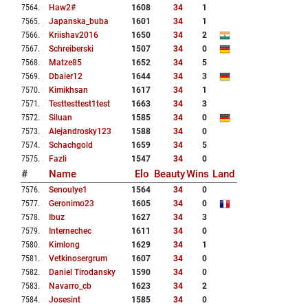
7564
.
Haw2#
1608
34
1
7565
.
Japanska_buba
1601
34
1
7566
.
Kriishav2016
1650
34
2
7567
.
Schreiberski
1507
34
0
7568
.
Matze85
1652
34
5
7569
.
Dbaier12
1644
34
3
7570
.
Kimikhsan
1617
34
1
7571
.
Testtesttest1test
1663
34
3
7572
.
Siluan
1585
34
0
7573
.
Alejandrosky123
1588
34
0
7574
.
Schachgold
1659
34
5
7575
.
Fazli
1547
34
0
#
Name
Elo
Beauty
Wins
Land
7576
.
Senoulye1
1564
34
0
7577
.
Geronimo23
1605
34
0
7578
.
Ibuz
1627
34
3
7579
.
Internechec
1611
34
0
7580
.
Kimlong
1629
34
1
7581
.
Vetkinosergrum
1607
34
0
7582
.
Daniel Tirodansky
1590
34
0
7583
.
Navarro_cb
1623
34
2
7584
.
Josesint
1585
34
0