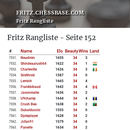
FRITZ.CHESSBASE.COM
Fritz Rangliste
Fritz Rangliste - Seite 152
#
Name
Elo
Beauty
Wins
Land
7551
.
Neadmin
1655
34
3
7552
.
Shindeaarush64
1622
34
1
7553
.
Charleville
1626
34
3
7554
.
Smithrob
1587
34
0
7555
.
Lemich
1665
34
4
7556
.
Frankbibaud
1642
34
4
7557
.
Jasonmatw
1636
34
2
7558
.
U9champ
1644
34
4
7559
.
Crush Bee
1638
34
2
7560
.
Gubalduccio
1555
34
0
7561
.
Djoleplayer
1628
34
2
7562
.
Jcfan91
1579
34
0
7563
.
Paneite
1634
34
2