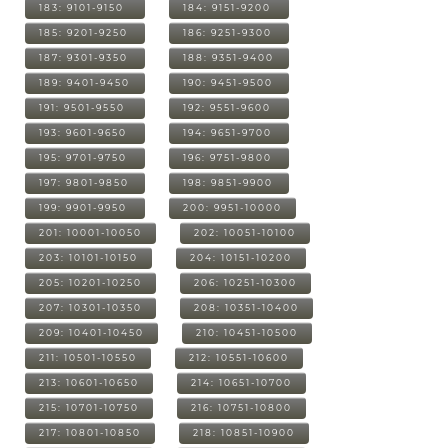
183: 9101-9150
184: 9151-9200
185: 9201-9250
186: 9251-9300
187: 9301-9350
188: 9351-9400
189: 9401-9450
190: 9451-9500
191: 9501-9550
192: 9551-9600
193: 9601-9650
194: 9651-9700
195: 9701-9750
196: 9751-9800
197: 9801-9850
198: 9851-9900
199: 9901-9950
200: 9951-10000
201: 10001-10050
202: 10051-10100
203: 10101-10150
204: 10151-10200
205: 10201-10250
206: 10251-10300
207: 10301-10350
208: 10351-10400
209: 10401-10450
210: 10451-10500
211: 10501-10550
212: 10551-10600
213: 10601-10650
214: 10651-10700
215: 10701-10750
216: 10751-10800
217: 10801-10850
218: 10851-10900